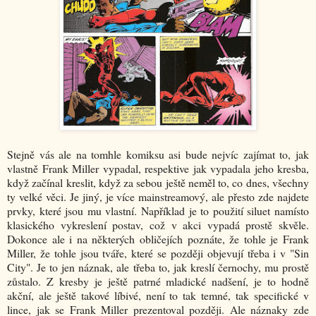
Stejně vás ale na tomhle komiksu asi bude nejvíc zajímat to, jak
vlastně Frank Miller vypadal, respektive jak vypadala jeho kresba,
když začínal kreslit, když za sebou ještě neměl to, co dnes, všechny
ty velké věci. Je jiný, je více mainstreamový, ale přesto zde najdete
prvky, které jsou mu vlastní. Například je to použití siluet namísto
klasického vykreslení postav, což v akci vypadá prostě skvěle.
Dokonce ale i na některých obličejích poznáte, že tohle je Frank
Miller, že tohle jsou tváře, které se později objevují třeba i v "Sin
City". Je to jen náznak, ale třeba to, jak kreslí černochy, mu prostě
zůstalo. Z kresby je ještě patrné mladické nadšení, je to hodně
akční, ale ještě takové líbivé, není to tak temné, tak specifické v
lince, jak se Frank Miller prezentoval později. Ale náznaky zde