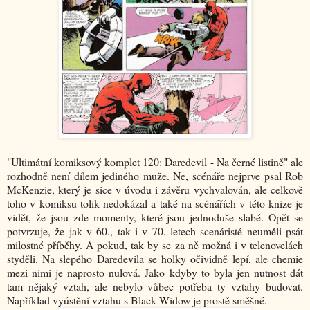
"Ultimátní komiksový komplet 120: Daredevil - Na černé listině" ale
rozhodně není dílem jediného muže. Ne, scénáře nejprve psal Rob
McKenzie, který je sice v úvodu i závěru vychvalován, ale celkově
toho v komiksu tolik nedokázal a také na scénářích v této knize je
vidět, že jsou zde momenty, které jsou jednoduše slabé. Opět se
potvrzuje, že jak v 60., tak i v 70. letech scenáristé neuměli psát
milostné příběhy. A pokud, tak by se za ně možná i v telenovelách
styděli. Na slepého Daredevila se holky očividně lepí, ale chemie
mezi nimi je naprosto nulová. Jako kdyby to byla jen nutnost dát
tam nějaký vztah, ale nebylo vůbec potřeba ty vztahy budovat.
Například vyústění vztahu s Black Widow je prostě směšné.