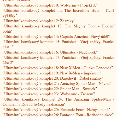
"
Ultimátní komiksový komplet 10: Wolverine - Projekt X
"
"
Ultimátní komiksový komplet 11: The Incredible Hulk - Tiché
výkřiky
"
"
Ultimátní komiksový komplet 12: Zázraky
"
"
Ultimátní komiksový komplet 13: The Mighty Thor - Hledání
bohů
"
"
Ultimátní komiksový komplet 14: Captain America - Nový úděl
"
"
Ultimátní komiksový komplet 15: Punisher - Vítej zpátky, Franku
část 1
"
"
Ultimátní komiksový komplet 16: Ultimates - Nadčlověk
"
"
Ultimátní komiksový komplet 17: Punisher - Vítej zpátky, Franku
část 2
"
"
Ultimátní komiksový komplet 18: New X-Men - G jako Genocida
"
"
Ultimátní komiksový komplet 19: New X-Men - Impérium
"
"
Ultimátní komiksový komplet 20: Daredevil - Ďábel strážný
"
"
Ultimátní komiksový komplet 21: Amazing Spider-Man - Návrat
"
"
Ultimátní komiksový komplet 22: Spider-Man - Smutek
"
"
Ultimátní komiksový komplet 23: Wolverine - Zrození
"
"
Ultimátní komiksový komplet 24: The Amazing Spider-Man -
Odhalení a Dokud hvězdy nezhasnou
"
"
Ultimátní komiksový komplet 25: Fantastic Four - Nemyslitelné
"
"
Ultimátní komiksový komplet 26: Fantastic Four - Rozhodná akce
"