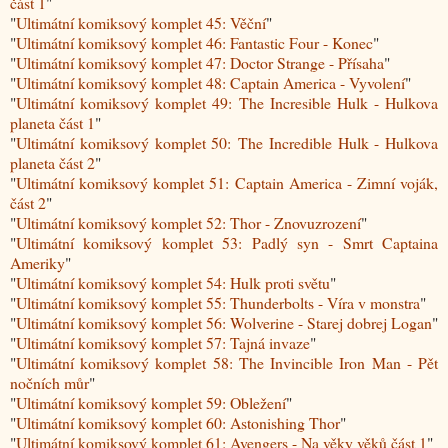
část 1
"
"
Ultimátní komiksový komplet 45: Věční
"
"
Ultimátní komiksový komplet 46: Fantastic Four - Konec
"
"
Ultimátní komiksový komplet 47: Doctor Strange - Přísaha
"
"
Ultimátní komiksový komplet 48: Captain America - Vyvolení
"
"
Ultimátní komiksový komplet 49: The Incresible Hulk - Hulkova
planeta část 1
"
"
Ultimátní komiksový komplet 50: The Incredible Hulk - Hulkova
planeta část 2
"
"
Ultimátní komiksový komplet 51: Captain America - Zimní voják,
část 2
"
"
Ultimátní komiksový komplet 52: Thor - Znovuzrození
"
"
Ultimátní komiksový komplet 53: Padlý syn - Smrt Captaina
Ameriky
"
"
Ultimátní komiksový komplet 54: Hulk proti světu
"
"
Ultimátní komiksový komplet 55: Thunderbolts - Víra v monstra
"
"
Ultimátní komiksový komplet 56: Wolverine - Starej dobrej Logan
"
"
Ultimátní komiksový komplet 57: Tajná invaze
"
"
Ultimátní komiksový komplet 58: The Invincible Iron Man - Pět
nočních můr
"
"
Ultimátní komiksový komplet 59: Obležení
"
"
Ultimátní komiksový komplet 60: Astonishing Thor
"
"
Ultimátní komiksový komplet 61: Avengers - Na věky věků část 1
"