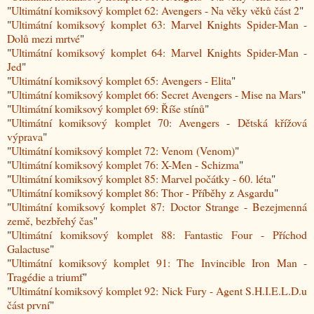
"
Ultimátní komiksový komplet 62: Avengers - Na věky věků část 2
"
"
Ultimátní komiksový komplet 63: Marvel Knights Spider-Man -
Dolů mezi mrtvé
"
"
Ultimátní komiksový komplet 64: Marvel Knights Spider-Man -
Jed
"
"
Ultimátní komiksový komplet 65: Avengers - Elita
"
"
Ultimátní komiksový komplet 66: Secret Avengers - Mise na Mars
"
"
Ultimátní komiksový komplet 69: Říše stínů
"
"
Ultimátní komiksový komplet 70: Avengers - Dětská křížová
výprava
"
"
Ultimátní komiksový komplet 72: Venom (Venom)
"
"
Ultimátní komiksový komplet 76: X-Men - Schizma
"
"
Ultimátní komiksový komplet 85: Marvel počátky - 60. léta
"
"
Ultimátní komiksový komplet 86: Thor - Příběhy z Asgardu
"
"
Ultimátní komiksový komplet 87: Doctor Strange - Bezejmenná
země, bezbřehý čas
"
"
Ultimátní komiksový komplet 88: Fantastic Four - Příchod
Galactuse
"
"
Ultimátní komiksový komplet 91: The Invincible Iron Man -
Tragédie a triumf
"
"
Ultimátní komiksový komplet 92: Nick Fury - Agent S.H.I.E.L.D.u
část první
"