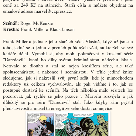
ceně za 249 Kč na stáncích. Starší čísla si můžete objednat na
emailové adrese marvel@czpress.cz.
Scénář:
Roger McKenzie
Kresba:
Frank Miller a Klaus Janson
Frank Miller a jedna z jeho starších věcí. Vlastně, když už jsme u
toho, jedná se o jednu z prvních pořádných věcí, na kterých ve své
kariéře dělal. Vymohl si, aby mohl pokračovat v kreslení série
"Daredevil", která ho díky svému kriminálnímu nádechu lákala.
Netrvalo to dlouho a stal se nejen kreslířem série, ale také
spoluscenáristou a nakonec i scenáristou. V téhle jediné knize
sledujeme, jak si nakreslil svůj první sešit, kde je mimochodem
redaktory už celkem vychvalován, ale pak vidíme i to, jak se
postupně dostává ke scénáři. Na těch několika málo sešitech lze
pozorovat, jak rychle se jeho pozice v Marvelu rozvíjela a jak
důležitý se pro sérii "Daredevil" stal. Jako kdyby sám prýštil
představivostí a musel tu energii ze sebe dostat co nejvíce.