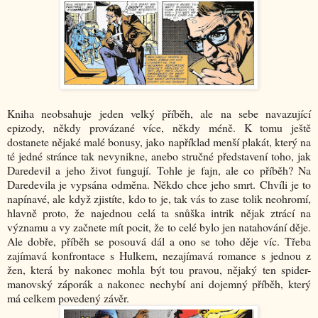
Kniha neobsahuje jeden velký příběh, ale na sebe navazující
epizody, někdy provázané více, někdy méně. K tomu ještě
dostanete nějaké malé bonusy, jako například menší plakát, který na
té jedné stránce tak nevynikne, anebo stručné představení toho, jak
Daredevil a jeho život fungují. Tohle je fajn, ale co příběh? Na
Daredevila je vypsána odměna. Někdo chce jeho smrt. Chvíli je to
napínavé, ale když zjistíte, kdo to je, tak vás to zase tolik neohromí,
hlavně proto, že najednou celá ta snůška intrik nějak ztrácí na
významu a vy začnete mít pocit, že to celé bylo jen natahování děje.
Ale dobře, příběh se posouvá dál a ono se toho děje víc. Třeba
zajímavá konfrontace s Hulkem, nezajímavá romance s jednou z
žen, která by nakonec mohla být tou pravou, nějaký ten spider-
manovský záporák a nakonec nechybí ani dojemný příběh, který
má celkem povedený závěr.