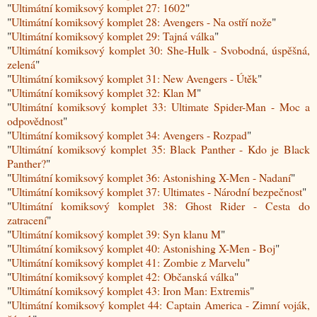
"
Ultimátní komiksový komplet 27: 1602
"
"
Ultimátní komiksový komplet 28: Avengers - Na ostří nože
"
"
Ultimátní komiksový komplet 29: Tajná válka
"
"
Ultimátní komiksový komplet 30: She-Hulk - Svobodná, úspěšná,
zelená
"
"
Ultimátní komiksový komplet 31: New Avengers - Útěk
"
"
Ultimátní komiksový komplet 32: Klan M
"
"
Ultimátní komiksový komplet 33: Ultimate Spider-Man - Moc a
odpovědnost
"
"
Ultimátní komiksový komplet 34: Avengers - Rozpad
"
"
Ultimátní komiksový komplet 35: Black Panther - Kdo je Black
Panther?
"
"
Ultimátní komiksový komplet 36: Astonishing X-Men - Nadaní
"
"
Ultimátní komiksový komplet 37: Ultimates - Národní bezpečnost
"
"
Ultimátní komiksový komplet 38: Ghost Rider - Cesta do
zatracení
"
"
Ultimátní komiksový komplet 39: Syn klanu M
"
"
Ultimátní komiksový komplet 40: Astonishing X-Men - Boj
"
"
Ultimátní komiksový komplet 41: Zombie z Marvelu
"
"
Ultimátní komiksový komplet 42: Občanská válka
"
"
Ultimátní komiksový komplet 43: Iron Man: Extremis
"
"
Ultimátní komiksový komplet 44: Captain America - Zimní voják,