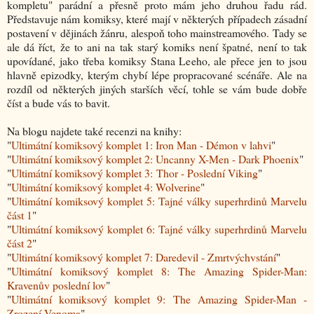
kompletu" parádní a přesně proto mám jeho druhou řadu rád.
Představuje nám komiksy, které mají v některých případech zásadní
postavení v dějinách žánru, alespoň toho mainstreamového. Tady se
ale dá říct, že to ani na tak starý komiks není špatné, není to tak
upovídané, jako třeba komiksy Stana Leeho, ale přece jen to jsou
hlavně epizodky, kterým chybí lépe propracované scénáře. Ale na
rozdíl od některých jiných starších věcí, tohle se vám bude dobře
číst a bude vás to bavit.
Na blogu najdete také recenzi na knihy:
"
Ultimátní komiksový komplet 1: Iron Man - Démon v lahvi
"
"
Ultimátní komiksový komplet 2: Uncanny X-Men - Dark Phoenix
"
"
Ultimátní komiksový komplet 3: Thor - Poslední Viking
"
"
Ultimátní komiksový komplet 4: Wolverine
"
"
Ultimátní komiksový komplet 5: Tajné války superhrdinů Marvelu
část 1
"
"
Ultimátní komiksový komplet 6: Tajné války superhrdinů Marvelu
část 2
"
"
Ultimátní komiksový komplet 7: Daredevil - Zmrtvýchvstání
"
"
Ultimátní komiksový komplet 8: The Amazing Spider-Man:
Kravenův poslední lov
"
"
Ultimátní komiksový komplet 9: The Amazing Spider-Man -
Zrození Venoma
"