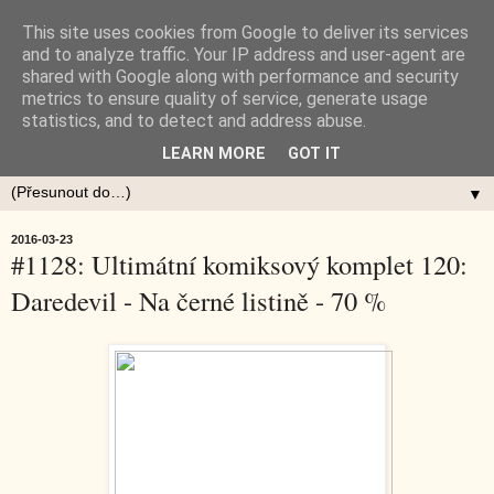
This site uses cookies from Google to deliver its services
and to analyze traffic. Your IP address and user-agent are
shared with Google along with performance and security
metrics to ensure quality of service, generate usage
statistics, and to detect and address abuse.
LEARN MORE
GOT IT
▼
2016-03-23
#1128: Ultimátní komiksový komplet 120:
Daredevil - Na černé listině - 70 %