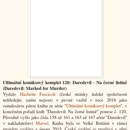
Ultimátní komiksový komplet 120: Daredevil - Na černé listině
(Daredevil: Marked for Murder)
Vydalo
Hachette Fascicoli
(české stránky italské společnosti
nehledejte, zatím nejsou) v pevné vazbě v roce 2016 jako
osmdesátou pátou knihu ze série "
Ultimátní komiksový komplet
", v
konečném pořadí knih "Daredevil: Na černé listině" ponese č. 120.
Původně vyšlo jako čísla 158 až 161 a 163 až 167 série "Daredevil"
v nakladatelství
Marvel
. Kniha byla ve Velké Británii v rámci
projektu vydána v únoru 2015. České vydání se prodává v plné