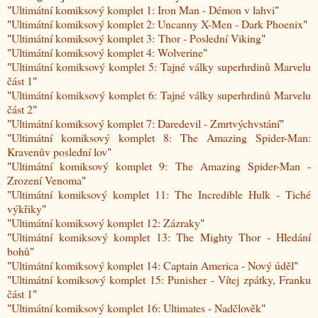
"
Ultimátní komiksový komplet 1: Iron Man - Démon v lahvi
"
"
Ultimátní komiksový komplet 2: Uncanny X-Men - Dark Phoenix
"
"
Ultimátní komiksový komplet 3: Thor - Poslední Viking
"
"
Ultimátní komiksový komplet 4: Wolverine
"
"
Ultimátní komiksový komplet 5: Tajné války superhrdinů Marvelu
část 1
"
"
Ultimátní komiksový komplet 6: Tajné války superhrdinů Marvelu
část 2
"
"
Ultimátní komiksový komplet 7: Daredevil - Zmrtvýchvstání
"
"
Ultimátní komiksový komplet 8: The Amazing Spider-Man:
Kravenův poslední lov
"
"
Ultimátní komiksový komplet 9: The Amazing Spider-Man -
Zrození Venoma
"
"
Ultimátní komiksový komplet 11: The Incredible Hulk - Tiché
výkřiky
"
"
Ultimátní komiksový komplet 12: Zázraky
"
"
Ultimátní komiksový komplet 13: The Mighty Thor - Hledání
bohů
"
"
Ultimátní komiksový komplet 14: Captain America - Nový úděl
"
"
Ultimátní komiksový komplet 15: Punisher - Vítej zpátky, Franku
část 1
"
"
Ultimátní komiksový komplet 16: Ultimates - Nadčlověk
"