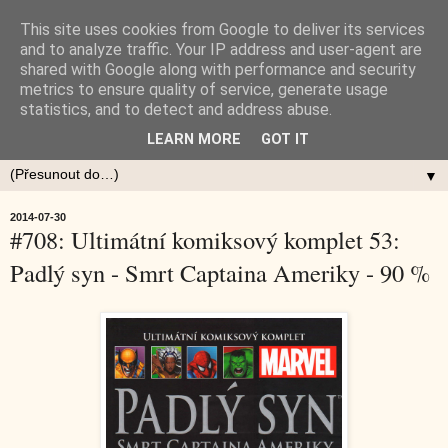
This site uses cookies from Google to deliver its services
and to analyze traffic. Your IP address and user-agent are
shared with Google along with performance and security
metrics to ensure quality of service, generate usage
statistics, and to detect and address abuse.
LEARN MORE
GOT IT
▼
2014-07-30
#708: Ultimátní komiksový komplet 53:
Padlý syn - Smrt Captaina Ameriky - 90 %