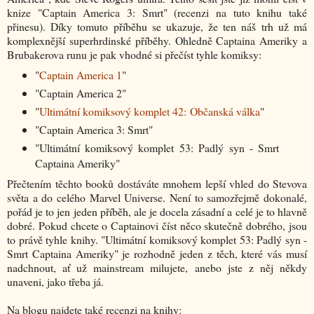
knize "Captain America 3: Smrt" (recenzi na tuto knihu také
přinesu). Díky tomuto příběhu se ukazuje, že ten náš trh už má
komplexnější superhrdinské příběhy. Ohledně Captaina Ameriky a
Brubakerova runu je pak vhodné si přečíst tyhle komiksy:
"
Captain America 1
"
"Captain America 2"
"
Ultimátní komiksový komplet 42: Občanská válka
"
"Captain America 3: Smrt"
"Ultimátní komiksový komplet 53: Padlý syn - Smrt
Captaina Ameriky"
Přečtením těchto booků dostáváte mnohem lepší vhled do Stevova
světa a do celého Marvel Universe. Není to samozřejmě dokonalé,
pořád je to jen jeden příběh, ale je docela zásadní a celé je to hlavně
dobré. Pokud chcete o Captainovi číst něco skutečně dobrého, jsou
to právě tyhle knihy. "Ultimátní komiksový komplet 53: Padlý syn -
Smrt Captaina Ameriky" je rozhodně jeden z těch, které vás musí
nadchnout, ať už mainstream milujete, anebo jste z něj někdy
unaveni, jako třeba já.
Na blogu najdete také recenzi na knihy: