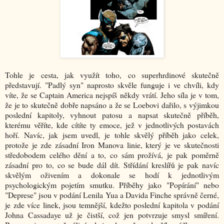
Tohle je cesta, jak využít toho, co superhrdinové skutečně
představují. "Padlý syn" naprosto skvěle funguje i ve chvíli, kdy
víte, že se Captain America nejspíš někdy vrátí. Jeho síla je v tom,
že je to skutečně dobře napsáno a že se Loebovi dařilo, s výjimkou
poslední kapitoly, vyhnout patosu a napsat skutečně příběh,
kterému věříte, kde cítíte ty emoce, jež v jednotlivých postavách
hoří. Navíc, jak jsem uvedl, je tohle skvělý příběh jako celek,
protože je zde zásadní Iron Manova linie, který je ve skutečnosti
středobodem celého dění a to, co sám prožívá, je pak poměrně
zásadní pro to, co se bude dál dít. Střídání kreslířů je pak navíc
skvělým oživením a dokonale se hodí k jednotlivým
psychologickým pojetím smutku. Příběhy jako "Popírání" nebo
"Deprese" jsou v podání Lenila Yua a Davida Finche správně černé,
je zde více linek, jsou temnější, kdežto poslední kapitola v podání
Johna Cassadaye už je čistší, což jen potvrzuje smysl smíření.