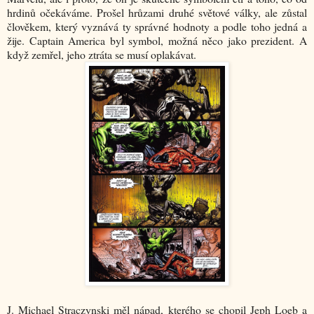
hrdinů očekáváme. Prošel hrůzami druhé světové války, ale zůstal
člověkem, který vyznává ty správné hodnoty a podle toho jedná a
žije. Captain America byl symbol, možná něco jako prezident. A
když zemřel, jeho ztráta se musí oplakávat.
J. Michael Straczynski měl nápad, kterého se chopil Jeph Loeb a