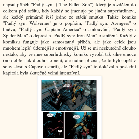
napsal příběh "Padlý syn" ("The Fallen Son"), který je rozdělen do
celkem pěti sešitů, kdy každý se jmenuje po jiném superhrdinovi,
ale každý primárně řeší jedno ze stádií smutku. Takže komiks
"Padlý syn: Wolverine" je o popírání, "Padlý syn: Avengers" o
hněvu, "Padlý syn: Captain America" o smlouvání, "Padlý syn:
Spider-Man" o depresi a "Padlý syn: Iron Man" o smíření. Každý z
komiksů funguje jako samostatný příběh, ale jako celek jsou
mnohem lepší, údernější a emotivnější. Už se mi neskutečně dlouho
nestalo, aby ve mně superhrdinský komiks vyvolal tak silné emoce
(no dobře, tak dlouho to není, ale nutno přiznat, že to bylo opět v
souvislosti s Capovou smrtí), ale "Padlý syn" to dokázal a poslední
kapitola byla skutečně velmi intenzívní.