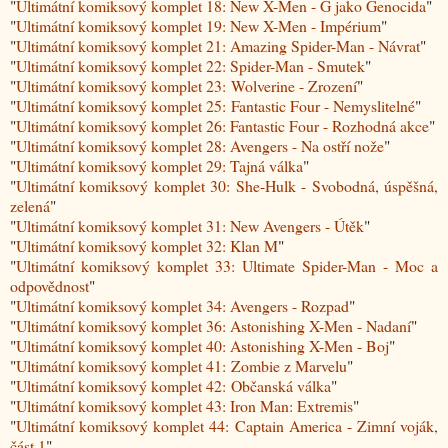
"
Ultimátní komiksový komplet 18: New X-Men - G jako Genocida
"
"
Ultimátní komiksový komplet 19: New X-Men - Impérium
"
"
Ultimátní komiksový komplet 21: Amazing Spider-Man - Návrat
"
"
Ultimátní komiksový komplet 22: Spider-Man - Smutek
"
"
Ultimátní komiksový komplet 23: Wolverine - Zrození
"
"
Ultimátní komiksový komplet 25: Fantastic Four - Nemyslitelné
"
"
Ultimátní komiksový komplet 26: Fantastic Four - Rozhodná akce
"
"
Ultimátní komiksový komplet 28: Avengers - Na ostří nože
"
"
Ultimátní komiksový komplet 29: Tajná válka
"
"
Ultimátní komiksový komplet 30: She-Hulk - Svobodná, úspěšná,
zelená
"
"
Ultimátní komiksový komplet 31: New Avengers - Útěk
"
"
Ultimátní komiksový komplet 32: Klan M
"
"
Ultimátní komiksový komplet 33: Ultimate Spider-Man - Moc a
odpovědnost
"
"
Ultimátní komiksový komplet 34: Avengers - Rozpad
"
"
Ultimátní komiksový komplet 36: Astonishing X-Men - Nadaní
"
"
Ultimátní komiksový komplet 40: Astonishing X-Men - Boj
"
"
Ultimátní komiksový komplet 41: Zombie z Marvelu
"
"
Ultimátní komiksový komplet 42: Občanská válka
"
"
Ultimátní komiksový komplet 43: Iron Man: Extremis
"
"
Ultimátní komiksový komplet 44: Captain America - Zimní voják,
část 1
"