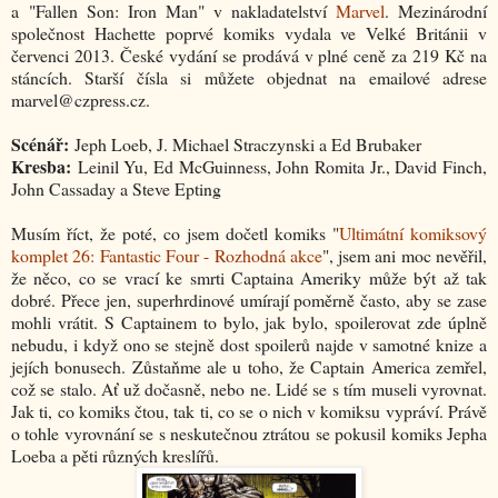
a "Fallen Son: Iron Man" v nakladatelství
Marvel
. Mezinárodní
společnost Hachette poprvé komiks vydala ve Velké Británii v
červenci 2013. České vydání se prodává v plné ceně za 219 Kč na
stáncích. Starší čísla si můžete objednat na emailové adrese
marvel@czpress.cz.
Scénář:
Jeph Loeb, J. Michael Straczynski a Ed Brubaker
Kresba:
Leinil Yu, Ed McGuinness, John Romita Jr., David Finch,
John Cassaday a Steve Epting
Musím říct, že poté, co jsem dočetl komiks "
Ultimátní komiksový
komplet 26: Fantastic Four - Rozhodná akce
", jsem ani moc nevěřil,
že něco, co se vrací ke smrti Captaina Ameriky může být až tak
dobré. Přece jen, superhrdinové umírají poměrně často, aby se zase
mohli vrátit. S Captainem to bylo, jak bylo, spoilerovat zde úplně
nebudu, i když ono se stejně dost spoilerů najde v samotné knize a
jejích bonusech. Zůstaňme ale u toho, že Captain America zemřel,
což se stalo. Ať už dočasně, nebo ne. Lidé se s tím museli vyrovnat.
Jak ti, co komiks čtou, tak ti, co se o nich v komiksu vypráví. Právě
o tohle vyrovnání se s neskutečnou ztrátou se pokusil komiks Jepha
Loeba a pěti různých kreslířů.