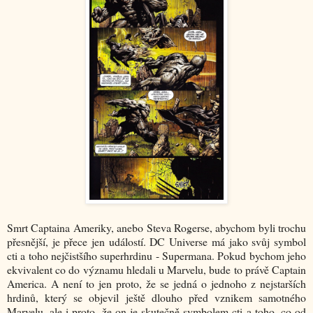
Smrt Captaina Ameriky, anebo Steva Rogerse, abychom byli trochu
přesnější, je přece jen událostí. DC Universe má jako svůj symbol
cti a toho nejčistšího superhrdinu - Supermana. Pokud bychom jeho
ekvivalent co do významu hledali u Marvelu, bude to právě Captain
America. A není to jen proto, že se jedná o jednoho z nejstarších
hrdinů, který se objevil ještě dlouho před vznikem samotného
Marvelu, ale i proto, že on je skutečně symbolem cti a toho, co od