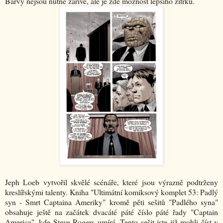
Barvy nejsou nutně zářivé, ale je zde možnost lepšího zítřku.
Jeph Loeb vytvořil skvělé scénáře, které jsou výrazně podtrženy
kreslířskými talenty. Kniha "Ultimátní komiksový komplet 53: Padlý
syn - Smrt Captaina Ameriky" kromě pěti sešitů "Padlého syna"
obsahuje ještě na začátek dvacáté páté číslo páté řady "Captain
America", kde Steve Rogers umírá. Tento sešit jste již mohli číst v