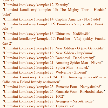
"
Ultimátní komiksový komplet 12: Zázraky
"
"
Ultimátní komiksový komplet 13: The Mighty Thor - Hledání
bohů
"
"
Ultimátní komiksový komplet 14: Captain America - Nový úděl
"
"
Ultimátní komiksový komplet 15: Punisher - Vítej zpátky, Franku
část 1
"
"
Ultimátní komiksový komplet 16: Ultimates - Nadčlověk
"
"
Ultimátní komiksový komplet 17: Punisher - Vítej zpátky, Franku
část 2
"
"
Ultimátní komiksový komplet 18: New X-Men - G jako Genocida
"
"
Ultimátní komiksový komplet 19: New X-Men - Impérium
"
"
Ultimátní komiksový komplet 20: Daredevil - Ďábel strážný
"
"
Ultimátní komiksový komplet 21: Amazing Spider-Man - Návrat
"
"
Ultimátní komiksový komplet 22: Spider-Man - Smutek
"
"
Ultimátní komiksový komplet 23: Wolverine - Zrození
"
"
Ultimátní komiksový komplet 24: The Amazing Spider-Man -
Odhalení a Dokud hvězdy nezhasnou
"
"
Ultimátní komiksový komplet 25: Fantastic Four - Nemyslitelné
"
"
Ultimátní komiksový komplet 26: Fantastic Four - Rozhodná akce
"
"
Ultimátní komiksový komplet 27: 1602
"
"
Ultimátní komiksový komplet 28: Avengers - Na ostří nože
"
"
Ultimátní komiksový komplet 29: Tajná válka
"