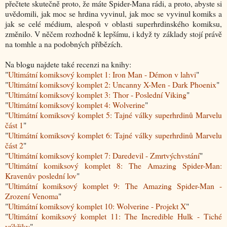
přečtete skutečně proto, že máte Spider-Mana rádi, a proto, abyste si
uvědomili, jak moc se hrdina vyvinul, jak moc se vyvinul komiks a
jak se celé médium, alespoň v oblasti superhrdinského komiksu,
změnilo. V něčem rozhodně k lepšímu, i když ty základy stojí právě
na tomhle a na podobných příbězích.
Na blogu najdete také recenzi na knihy:
"
Ultimátní komiksový komplet 1: Iron Man - Démon v lahvi
"
"
Ultimátní komiksový komplet 2: Uncanny X-Men - Dark Phoenix
"
"
Ultimátní komiksový komplet 3: Thor - Poslední Viking
"
"
Ultimátní komiksový komplet 4: Wolverine
"
"
Ultimátní komiksový komplet 5: Tajné války superhrdinů Marvelu
část 1
"
"
Ultimátní komiksový komplet 6: Tajné války superhrdinů Marvelu
část 2
"
"
Ultimátní komiksový komplet 7: Daredevil - Zmrtvýchvstání
"
"
Ultimátní komiksový komplet 8: The Amazing Spider-Man:
Kravenův poslední lov
"
"
Ultimátní komiksový komplet 9: The Amazing Spider-Man -
Zrození Venoma
"
"
Ultimátní komiksový komplet 10: Wolverine - Projekt X
"
"
Ultimátní komiksový komplet 11: The Incredible Hulk - Tiché
výkřiky
"