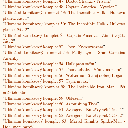
"
Ultimátní komiksový komplet 47: Doctor Strange - Přísaha
"
"
Ultimátní komiksový komplet 48: Captain America - Vyvolení
"
"
Ultimátní komiksový komplet 49: The Incresible Hulk - Hulkova
planeta část 1
"
"
Ultimátní komiksový komplet 50: The Incredible Hulk - Hulkova
planeta část 2
"
"
Ultimátní komiksový komplet 51: Captain America - Zimní voják,
část 2
"
"
Ultimátní komiksový komplet 52: Thor - Znovuzrození
"
"
Ultimátní komiksový komplet 53: Padlý syn - Smrt Captaina
Ameriky
"
"
Ultimátní komiksový komplet 54: Hulk proti světu
"
"
Ultimátní komiksový komplet 55: Thunderbolts - Víra v monstra
"
"
Ultimátní komiksový komplet 56: Wolverine - Starej dobrej Logan
"
"
Ultimátní komiksový komplet 57: Tajná invaze
"
"
Ultimátní komiksový komplet 58: The Invincible Iron Man - Pět
nočních můr
"
"
Ultimátní komiksový komplet 59: Obležení
"
"
Ultimátní komiksový komplet 60: Astonishing Thor
"
"
Ultimátní komiksový komplet 61: Avengers - Na věky věků část 1
"
"
Ultimátní komiksový komplet 62: Avengers - Na věky věků část 2
"
"
Ultimátní komiksový komplet 63: Marvel Knights Spider-Man -
Dolů mezi mrtvé
"