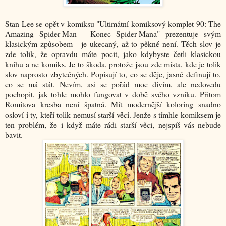
Stan Lee se opět v komiksu "Ultimátní komiksový komplet 90: The
Amazing Spider-Man - Konec Spider-Mana" prezentuje svým
klasickým způsobem - je ukecaný, až to pěkné není. Těch slov je
zde tolik, že opravdu máte pocit, jako kdybyste četli klasickou
knihu a ne komiks. Je to škoda, protože jsou zde místa, kde je tolik
slov naprosto zbytečných. Popisují to, co se děje, jasně definují to,
co se má stát. Nevím, asi se pořád moc divím, ale nedovedu
pochopit, jak tohle mohlo fungovat v době svého vzniku. Přitom
Romitova kresba není špatná. Mít modernější koloring snadno
osloví i ty, kteří tolik nemusí starší věci. Jenže s tímhle komiksem je
ten problém, že i když máte rádi starší věci, nejspíš vás nebude
bavit.