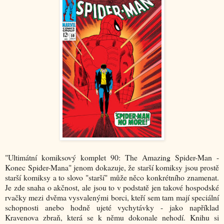
"Ultimátní komiksový komplet 90: The Amazing Spider-Man -
Konec Spider-Mana" jenom dokazuje, že starší komiksy jsou prostě
starší komiksy a to slovo "starší" může něco konkrétního znamenat.
Je zde snaha o akčnost, ale jsou to v podstatě jen takové hospodské
rvačky mezi dvěma vysvalenými borci, kteří sem tam mají speciální
schopnosti anebo hodně ujeté vychytávky - jako například
Kravenova zbraň, která se k němu dokonale nehodí. Knihu si