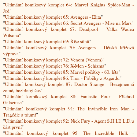
"
Ultimátní komiksový komplet 64: Marvel Knights Spider-Man -
Jed
"
"
Ultimátní komiksový komplet 65: Avengers - Elita
"
"
Ultimátní komiksový komplet 66: Secret Avengers - Mise na Mars
"
"
Ultimátní komiksový komplet 67: Deadpool - Válka Wadea
Wilsona
"
"
Ultimátní komiksový komplet 69: Říše stínů
"
"
Ultimátní komiksový komplet 70: Avengers - Dětská křížová
výprava
"
"
Ultimátní komiksový komplet 72: Venom (Venom)
"
"
Ultimátní komiksový komplet 76: X-Men - Schizma
"
"
Ultimátní komiksový komplet 85: Marvel počátky - 60. léta
"
"
Ultimátní komiksový komplet 86: Thor - Příběhy z Asgardu
"
"
Ultimátní komiksový komplet 87: Doctor Strange - Bezejmenná
země, bezbřehý čas
"
"
Ultimátní komiksový komplet 88: Fantastic Four - Příchod
Galactuse
"
"
Ultimátní komiksový komplet 91: The Invincible Iron Man -
Tragédie a triumf
"
"
Ultimátní komiksový komplet 92: Nick Fury - Agent S.H.I.E.L.D.u
část první
"
"
Ultimátní komiksový komplet 95: The Incredible Hulk -