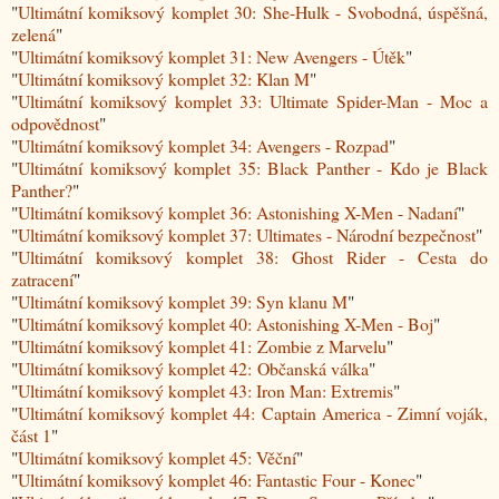
"
Ultimátní komiksový komplet 30: She-Hulk - Svobodná, úspěšná,
zelená
"
"
Ultimátní komiksový komplet 31: New Avengers - Útěk
"
"
Ultimátní komiksový komplet 32: Klan M
"
"
Ultimátní komiksový komplet 33: Ultimate Spider-Man - Moc a
odpovědnost
"
"
Ultimátní komiksový komplet 34: Avengers - Rozpad
"
"
Ultimátní komiksový komplet 35: Black Panther - Kdo je Black
Panther?
"
"
Ultimátní komiksový komplet 36: Astonishing X-Men - Nadaní
"
"
Ultimátní komiksový komplet 37: Ultimates - Národní bezpečnost
"
"
Ultimátní komiksový komplet 38: Ghost Rider - Cesta do
zatracení
"
"
Ultimátní komiksový komplet 39: Syn klanu M
"
"
Ultimátní komiksový komplet 40: Astonishing X-Men - Boj
"
"
Ultimátní komiksový komplet 41: Zombie z Marvelu
"
"
Ultimátní komiksový komplet 42: Občanská válka
"
"
Ultimátní komiksový komplet 43: Iron Man: Extremis
"
"
Ultimátní komiksový komplet 44: Captain America - Zimní voják,
část 1
"
"
Ultimátní komiksový komplet 45: Věční
"
"
Ultimátní komiksový komplet 46: Fantastic Four - Konec
"