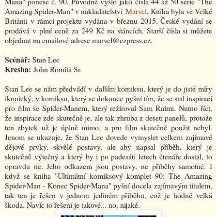
Mana" ponese č. 90. Původně vyšlo jako čísla 44 až 50 série "The
Amazing Spider-Man" v nakladatelství
Marvel
. Kniha byla ve Velké
Británii v rámci projektu vydána v březnu 2015. České vydání se
prodává v plné ceně za 249 Kč na stáncích. Starší čísla si můžete
objednat na emailové adrese marvel@czpress.cz.
Scénář:
Stan Lee
Kresba:
John Romita Sr.
Stan Lee se nám předvádí v dalším komiksu, který je do jisté míry
ikonický, v komiksu, který se dokonce pyšní tím, že se stal inspirací
pro film se Spider-Manem, který režíroval Sam Raimi. Nutno říct,
že inspirace zde skutečně je, ale tak zhruba z deseti panelů, protože
ten zbytek už je úplně mimo, a pro film skutečně použit nebyl.
Jenom se ukazuje, že Stan Lee dovede vymyslet celkem zajímavé
dějové prvky, skvělé postavy, ale aby napsal příběh, který je
skutečně výtečný a který by i po padesáti letech čtenáře dostal, to
opravdu ne. Jeho odkazem jsou postavy, ne příběhy samotné. I
když se kniha "Ultimátní komiksový komplet 90: The Amazing
Spider-Man - Konec Spider-Mana" pyšní docela zajímavým titulem,
tak ten je řešen v jednom jediném příběhu, což je hodně velká
škoda. Navíc to řešení je takové... no, nijaké.