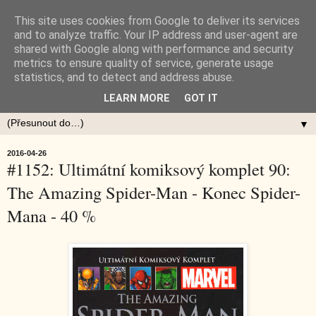
This site uses cookies from Google to deliver its services
and to analyze traffic. Your IP address and user-agent are
shared with Google along with performance and security
metrics to ensure quality of service, generate usage
statistics, and to detect and address abuse.
LEARN MORE
GOT IT
▼
2016-04-26
#1152: Ultimátní komiksový komplet 90:
The Amazing Spider-Man - Konec Spider-
Mana - 40 %