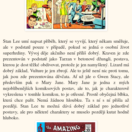
Stan Lee umí napsat příběh, který se vyvíjí, který někam směřuje,
ale v podstatě pouze v případě, pokud se jedná o osobní život
superhrdiny. Vývoj děje akčního není příliš dobrý. Kraven je zde
prezentován v podstatě jako Tarzan v betonové džungli, postava,
kterou je dost těžké obdivovat, protože je jen namyšlený. Lizard má
dobrý základ, Vulture je jen zbrojí. Ale to ještě není nic proti tomu,
jak jsou zde prezentována děvčata. Ať už jde o Gwen Stacy, ale
především pak o Mary Jane. Mary Jane je jedna z mých
nejoblíbenějších komiksových postav, ale to, jak je charakterově
vykreslena v tomhle komiksu, to je otřesné. Prostě obyčejná blbka,
která chce pařit. Nemá žádnou hloubku. Ta s ní s ní přišla až
později. Stan Lee tu možná dává dobrý základ pro jednotlivé
postavy, ale pro některé charaktery se muselo později kutat hodně
hluboko.