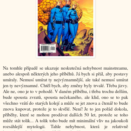
Na tomhle případě se ukazuje neskutečná nehybnost mainstreamu,
anebo alespoň některých jeho příběhů. Já bych si přál, aby postavy
umíraly. Nemusí umírat ty nejvýznamnější, ale také nemusí umírat
jen ty nevýznamné. Chtěl bych, aby změny byly trvalé. Třeba jizvy.
Ale ne, ono je to v pohodě. V daném příběhu, i třeba trochu delším,
bude spousta zvratů, spousta nečekaného, ale klid, ono se to pak
všechno vrátí do starých kolejí a může se jet znova a čtenář to bude
znova kupovat, protože je to skvělé. Není! Je to jen pořád dokola,
příběhy, které se mohou prodávat dalších 50 let, protože se toho
může stát tolik... A tolik toho bude mít minimální vliv na jakoukoli
rozsáhlejší mytologii. Tahle nehybnost, která je relativně