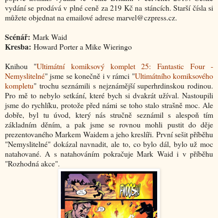
vydání se prodává v plné ceně za 219 Kč na stáncích. Starší čísla si
můžete objednat na emailové adrese marvel@czpress.cz.
Scénář:
Mark Waid
Kresba:
Howard Porter a Mike Wieringo
Knihou "
Ultimátní komiksový komplet 25: Fantastic Four -
Nemyslitelné
" jsme se konečně i v rámci "
Ultimátního komiksového
kompletu
" trochu seznámili s nejznámější superhrdinskou rodinou.
Pro mě to nebylo setkání, které bych si dvakrát užíval. Nastoupili
jsme do rychlíku, protože před námi se toho stalo strašně moc. Ale
dobře, byl tu úvod, který nás stručně seznámil s alespoň tím
základním děním, a pak jsme se rovnou mohli pustit do děje
prezentovaného Markem Waidem a jeho kreslíři. První sešit příběhu
"Nemyslitelné" dokázal navnadit, ale to, co bylo dál, bylo už moc
natahované. A s natahováním pokračuje Mark Waid i v příběhu
"Rozhodná akce".