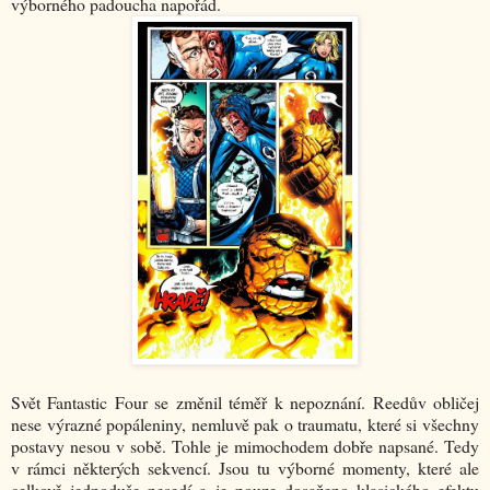
výborného padoucha napořád.
Svět Fantastic Four se změnil téměř k nepoznání. Reedův obličej
nese výrazné popáleniny, nemluvě pak o traumatu, které si všechny
postavy nesou v sobě. Tohle je mimochodem dobře napsané. Tedy
v rámci některých sekvencí. Jsou tu výborné momenty, které ale
celkově jednoduše nesedí a je pouze dosaženo klasického efektu