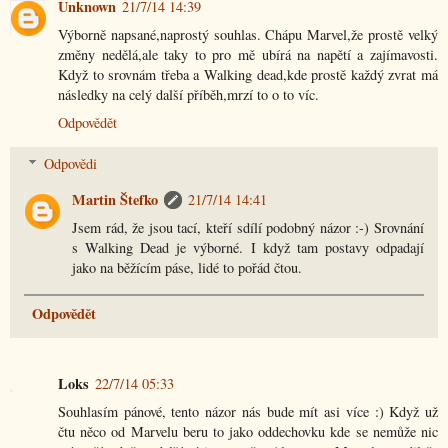
Unknown
21/7/14 14:39
Výborně napsané,naprostý souhlas. Chápu Marvel,že prostě velký
změny nedělá,ale taky to pro mě ubírá na napětí a zajímavosti.
Když to srovnám třeba a Walking dead,kde prostě každý zvrat má
následky na celý další příběh,mrzí to o to víc.
Odpovědět
Odpovědi
Martin Štefko
21/7/14 14:41
Jsem rád, že jsou tací, kteří sdílí podobný názor :-) Srovnání
s Walking Dead je výborné. I když tam postavy odpadají
jako na běžícím páse, lidé to pořád čtou.
Odpovědět
Loks
22/7/14 05:33
Souhlasím pánové, tento názor nás bude mít asi více :) Když už
čtu něco od Marvelu beru to jako oddechovku kde se nemůže nic