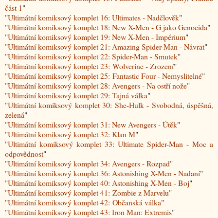
část 1
"
"
Ultimátní komiksový komplet 16: Ultimates - Nadčlověk
"
"
Ultimátní komiksový komplet 18: New X-Men - G jako Genocida
"
"
Ultimátní komiksový komplet 19: New X-Men - Impérium
"
"
Ultimátní komiksový komplet 21: Amazing Spider-Man - Návrat
"
"
Ultimátní komiksový komplet 22: Spider-Man - Smutek
"
"
Ultimátní komiksový komplet 23: Wolverine - Zrození
"
"
Ultimátní komiksový komplet 25: Fantastic Four - Nemyslitelné
"
"
Ultimátní komiksový komplet 28: Avengers - Na ostří nože
"
"
Ultimátní komiksový komplet 29: Tajná válka
"
"
Ultimátní komiksový komplet 30: She-Hulk - Svobodná, úspěšná,
zelená
"
"
Ultimátní komiksový komplet 31: New Avengers - Útěk
"
"
Ultimátní komiksový komplet 32: Klan M
"
"
Ultimátní komiksový komplet 33: Ultimate Spider-Man - Moc a
odpovědnost
"
"
Ultimátní komiksový komplet 34: Avengers - Rozpad
"
"
Ultimátní komiksový komplet 36: Astonishing X-Men - Nadaní
"
"
Ultimátní komiksový komplet 40: Astonishing X-Men - Boj
"
"
Ultimátní komiksový komplet 41: Zombie z Marvelu
"
"
Ultimátní komiksový komplet 42: Občanská válka
"
"
Ultimátní komiksový komplet 43: Iron Man: Extremis
"