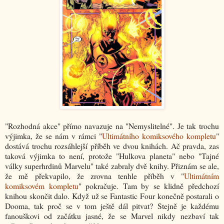
"Rozhodná akce" přímo navazuje na "Nemyslitelné". Je tak trochu
výjimka, že se nám v rámci "
Ultimátního komiksového kompletu
"
dostává trochu rozsáhlejší příběh ve dvou knihách. Ač pravda, zas
taková výjimka to není, protože "Hulkova planeta" nebo "Tajné
války superhrdinů Marvelu" také zabraly dvě knihy. Přiznám se ale,
že mě překvapilo, že zrovna tenhle příběh v "
Ultimátním
komiksovém kompletu
" pokračuje. Tam by se klidně předchozí
knihou skončit dalo. Když už se Fantastic Four konečně postarali o
Dooma, tak proč se v tom ještě dál pitvat? Stejně je každému
fanouškovi od začátku jasné, že se Marvel nikdy nezbaví tak