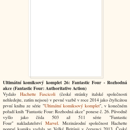
Ultimátní komiksový komplet 26: Fantastic Four - Rozhodná
akce (Fantastic Four: Authoritative Action)
Vydalo
Hachette Fascicoli
(české stránky italské společnosti
nehledejte, zatím nejsou) v pevné vazbě v roce 2014 jako čtyřicátou
první knihu ze série "
Ultimátní komiksový komplet
", v konečném
pořadí knih "Fantastic Four: Rozhodná akce" ponese č. 26. Původně
vyšlo jako čísla 503 až 511 série "Fantastic
Four" nakladatelství
Marvel
. Mezinárodní společnost Hachette
poprvé komiks vydala ve Velké Británii v červenci 2013. České