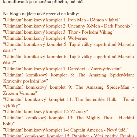
kamuflovaná jako změna příběhu, mě ničí.
Na blogu najdete také recenzi na knihy:
"
Ultimátní komiksový komplet 1: Iron Man - Démon v lahvi
"
"
Ultimátní komiksový komplet 2: Uncanny X-Men - Dark Phoenix
"
"
Ultimátní komiksový komplet 3: Thor - Poslední Viking
"
"
Ultimátní komiksový komplet 4: Wolverine
"
"
Ultimátní komiksový komplet 5: Tajné války superhrdinů Marvelu
část 1
"
"
Ultimátní komiksový komplet 6: Tajné války superhrdinů Marvelu
část 2
"
"
Ultimátní komiksový komplet 7: Daredevil - Zmrtvýchvstání
"
"
Ultimátní komiksový komplet 8: The Amazing Spider-Man:
Kravenův poslední lov
"
"
Ultimátní komiksový komplet 9: The Amazing Spider-Man -
Zrození Venoma
"
"
Ultimátní komiksový komplet 11: The Incredible Hulk - Tiché
výkřiky
"
"
Ultimátní komiksový komplet 12: Zázraky
"
"
Ultimátní komiksový komplet 13: The Mighty Thor - Hledání
bohů
"
"
Ultimátní komiksový komplet 14: Captain America - Nový úděl
"
"
Ultimátní komiksový komplet 15: Punisher - Vítej zpátky, Franku