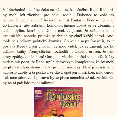
V "Rozhodné akci" se čeká na něco neskutečného. Reed Richards
by mohl být zhoubou pro celou rodinu. Dokonce to vede tak
daleko, že jeden z členů by mohl zemřít. Fantastic Four se vydávají
do Latverie, aby zabránili komukoli jinému dostat se ke zbraním a
technologiím, které zde Doom měl. Je jasné, že světu se tohle
dvakrát líbit nebude, protože ty zbraně by chtěl každý národ. Ano,
tohle je i celkem politický komiks. Co je ale nejzajímavější, to je
postava Reeda a její chování. Je moc vidět, jak se změnil, jak ho
události knihy "Nemyslitelné" rozhodili na takovou úroveň, že není
cesty zpátky. Jenže bum! Ono je to všechno pořád v pohodě. Místy
budete mít pocit, že Reed trpí hitlerovským komplexem, že by mohl
přejít na druhou stranu, ale to jsou jen náznaky, které jsou následně
naprosto zabity a ta postava se stává opět jen klasickou, milovanou.
Tak moc adorovaná postava by se přece nemohla až tak změnit. Co
by na ní pak kdo mohl milovat?