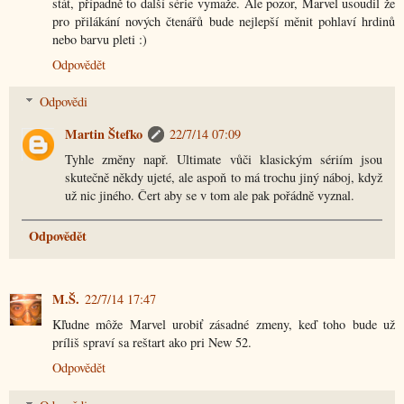
stát, případně to další série vymaže. Ale pozor, Marvel usoudil že
pro přilákání nových čtenářů bude nejlepší měnit pohlaví hrdinů
nebo barvu pleti :)
Odpovědět
Odpovědi
Martin Štefko
22/7/14 07:09
Tyhle změny např. Ultimate vůči klasickým sériím jsou
skutečně někdy ujeté, ale aspoň to má trochu jiný náboj, když
už nic jiného. Čert aby se v tom ale pak pořádně vyznal.
Odpovědět
M.Š.
22/7/14 17:47
Kľudne môže Marvel urobiť zásadné zmeny, keď toho bude už
príliš spraví sa reštart ako pri New 52.
Odpovědět