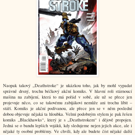
Naopak takový „Deathstroke“ je ukázkou toho, jak by mohl vypadat
správně drsný, trochu béčkový akční komiks. V hlavní roli stárnoucí
mašina na zabíjení, která to má pořád v sobě, ale už se přece jen
projevuje něco, co se takovému zabijákovi nemůže ani trochu líbit –
stáří. Komiks je akční podívanou, ale přece jen se v něm poslední
dobou objevuje nějaká ta hloubka. Velmi podobným stylem je pak řešen
komiks „Blackhawks“, který je s „Deathstrokem“ i dějově propojen.
Jedná se o bandu lepších vojáků, kdy sledujeme nejen jejich akce, ale i
nějaké ty osobní problémy. Ve chvíli, kdy ale budete číst nějaké další