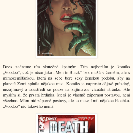
Dnes začneme tím skutečně špatným. Tím nejhorším je komiks
„Voodoo“, což je něco jako „Men in Black“ bez mužů v černém, ale s
mimozemšťankou, která na sebe bere sexy ženskou podobu, aby na
planetě Zemi splnila nějakou misi. Komiks je naprosto dějově prázdný,
nezajímavý a soustředí se pouze na zajímavou vizuální stránku. Ale
myslím si, že prsatá hrdinka, která je vlastně zápornou postavou, není
všechno. Mám rád záporné postavy, ale to musejí mít nějakou hloubku.
„Voodoo“ nic takového nemá.