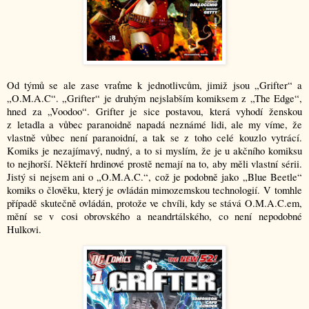
Od týmů se ale zase vraťme k jednotlivcům, jimiž jsou „Grifter“ a
„O.M.A.C“. „Grifter“ je druhým nejslabším komiksem z „The Edge“,
hned za „Voodoo“. Grifter je sice postavou, která vyhodí ženskou
z letadla a vůbec paranoidně napadá neznámé lidi, ale my víme, že
vlastně vůbec není paranoidní, a tak se z toho celé kouzlo vytrácí.
Komiks je nezajímavý, nudný, a to si myslím, že je u akčního komiksu
to nejhorší. Někteří hrdinové prostě nemají na to, aby měli vlastní sérii.
Jistý si nejsem ani o „O.M.A.C.“, což je podobně jako „Blue Beetle“
komiks o člověku, který je ovládán mimozemskou technologií. V tomhle
případě skutečně ovládán, protože ve chvíli, kdy se stává O.M.A.C.em,
mění se v cosi obrovského a neandrtálského, co není nepodobné
Hulkovi.