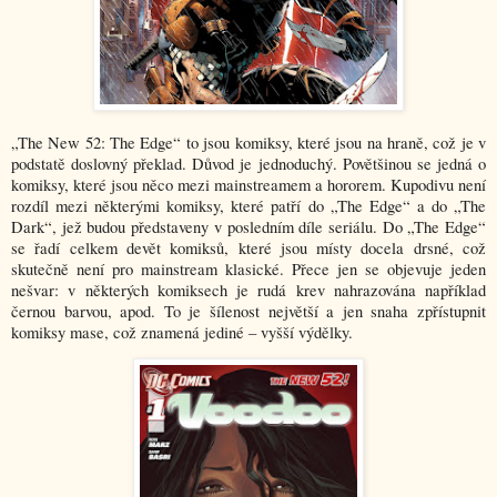
„The New 52: The Edge“ to jsou komiksy, které jsou na hraně, což je v
podstatě doslovný překlad. Důvod je jednoduchý. Povětšinou se jedná o
komiksy, které jsou něco mezi mainstreamem a hororem. Kupodivu není
rozdíl mezi některými komiksy, které patří do „The Edge“ a do „The
Dark“, jež budou představeny v posledním díle seriálu. Do „The Edge“
se řadí celkem devět komiksů, které jsou místy docela drsné, což
skutečně není pro mainstream klasické. Přece jen se objevuje jeden
nešvar: v některých komiksech je rudá krev nahrazována například
černou barvou, apod. To je šílenost největší a jen snaha zpřístupnit
komiksy mase, což znamená jediné – vyšší výdělky.