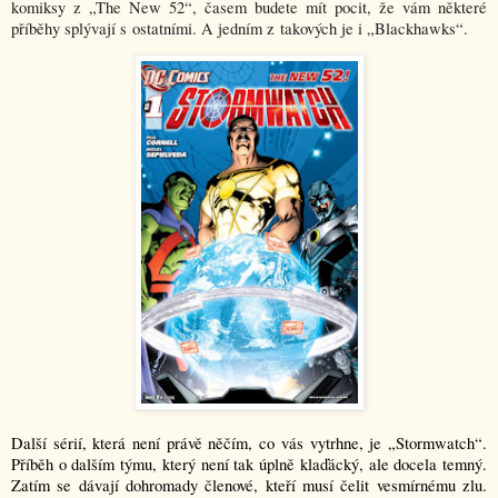
komiksy z „The New 52“, časem budete mít pocit, že vám některé
příběhy splývají s ostatními. A jedním z takových je i „Blackhawks“.
Další sérií, která není právě něčím, co vás vytrhne, je „Stormwatch“.
Příběh o dalším týmu, který není tak úplně klaďácký, ale docela temný.
Zatím se dávají dohromady členové, kteří musí čelit vesmírnému zlu.