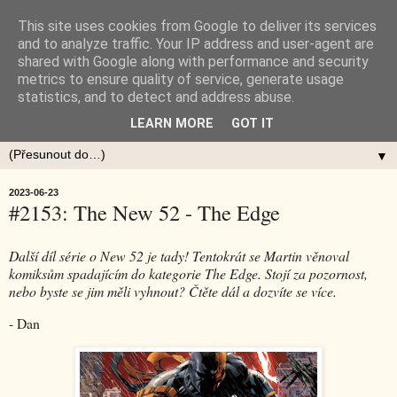
This site uses cookies from Google to deliver its services
and to analyze traffic. Your IP address and user-agent are
shared with Google along with performance and security
metrics to ensure quality of service, generate usage
statistics, and to detect and address abuse.
LEARN MORE
GOT IT
▼
2023-06-23
#2153: The New 52 - The Edge
Další díl série o New 52 je tady! Tentokrát se Martin věnoval
komiksům spadajícím do kategorie The Edge. Stojí za pozornost,
nebo byste se jim měli vyhnout? Čtěte dál a dozvíte se více.
- Dan