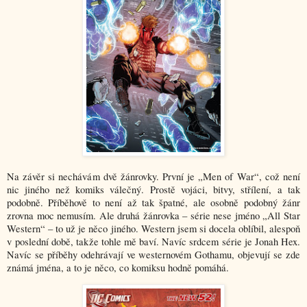
Na závěr si nechávám dvě žánrovky. První je „Men of War“, což není
nic jiného než komiks válečný. Prostě vojáci, bitvy, střílení, a tak
podobně. Příběhově to není až tak špatné, ale osobně podobný žánr
zrovna moc nemusím. Ale druhá žánrovka – série nese jméno „All Star
Western“ – to už je něco jiného. Western jsem si docela oblíbil, alespoň
v poslední době, takže tohle mě baví. Navíc srdcem série je Jonah Hex.
Navíc se příběhy odehrávají ve westernovém Gothamu, objevují se zde
známá jména, a to je něco, co komiksu hodně pomáhá.