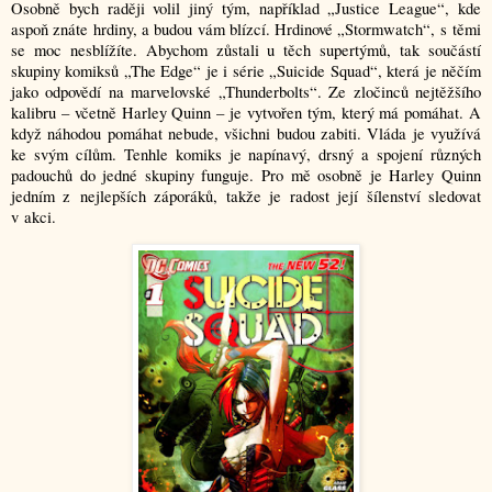
Osobně bych raději volil jiný tým, například „Justice League“, kde
aspoň znáte hrdiny, a budou vám blízcí. Hrdinové „Stormwatch“, s těmi
se moc nesblížíte. Abychom zůstali u těch supertýmů, tak součástí
skupiny komiksů „The Edge“ je i série „Suicide Squad“, která je něčím
jako odpovědí na marvelovské „Thunderbolts“. Ze zločinců nejtěžšího
kalibru – včetně Harley Quinn – je vytvořen tým, který má pomáhat. A
když náhodou pomáhat nebude, všichni budou zabiti. Vláda je využívá
ke svým cílům. Tenhle komiks je napínavý, drsný a spojení různých
padouchů do jedné skupiny funguje. Pro mě osobně je Harley Quinn
jedním z nejlepších záporáků, takže je radost její šílenství sledovat
v akci.