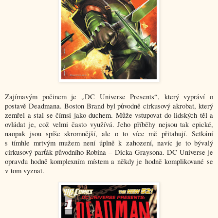
Zajímavým počinem je „DC Universe Presents“, který vypráví o
postavě Deadmana. Boston Brand byl původně cirkusový akrobat, který
zemřel a stal se čímsi jako duchem. Může vstupovat do lidských těl a
ovládat je, což velmi často využívá. Jeho příběhy nejsou tak epické,
naopak jsou spíše skromnější, ale o to více mě přitahují. Setkání
s tímhle mrtvým mužem není úplně k zahození, navíc je to bývalý
cirkusový parťák původního Robina – Dicka Graysona. DC Universe je
opravdu hodně komplexním místem a někdy je hodně komplikované se
v tom vyznat.