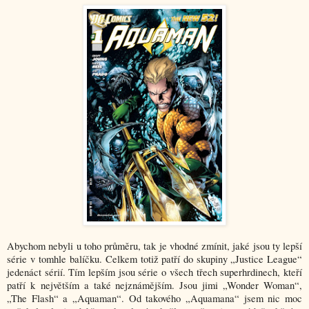
Abychom nebyli u toho průměru, tak je vhodné zmínit, jaké jsou ty lepší
série v tomhle balíčku. Celkem totiž patří do skupiny „Justice League“
jedenáct sérií. Tím lepším jsou série o všech třech superhrdinech, kteří
patří k největším a také nejznámějším. Jsou jimi „Wonder Woman“,
„The Flash“ a „Aquaman“. Od takového „Aquamana“ jsem nic moc