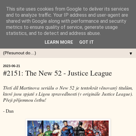
This site uses cookies from Google to deliver its services
and to analyze traffic. Your IP address and user-agent are
shared with Google along with performance and security
metrics to ensure quality of service, generate usage
statistics, and to detect and address abuse.
LEARN MORE
GOT IT
▼
2023-06-21
#2151: The New 52 - Justice League
Třetí díl Martinova seriálu o New 52 je tentokrát věnovaný titulům,
které jsou spjaté s Ligou spravedlnosti (v originále Justice League).
Přeji příjemnou četbu!
- Dan