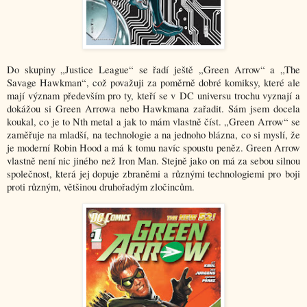
Do skupiny „Justice League“ se řadí ještě „Green Arrow“ a „The
Savage Hawkman“, což považuji za poměrně dobré komiksy, které ale
mají význam především pro ty, kteří se v DC universu trochu vyznají a
dokážou si Green Arrowa nebo Hawkmana zařadit. Sám jsem docela
koukal, co je to Nth metal a jak to mám vlastně číst. „Green Arrow“ se
zaměřuje na mladší, na technologie a na jednoho blázna, co si myslí, že
je moderní Robin Hood a má k tomu navíc spoustu peněz. Green Arrow
vlastně není nic jiného než Iron Man. Stejně jako on má za sebou silnou
společnost, která jej dopuje zbraněmi a různými technologiemi pro boji
proti různým, většinou druhořadým zločincům.