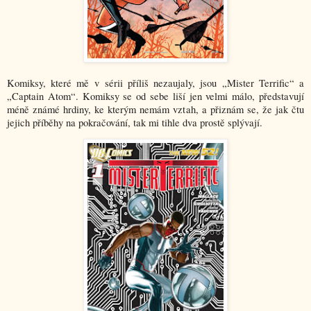
Komiksy, které mě v sérii příliš nezaujaly, jsou „Mister Terrific“ a
„Captain Atom“. Komiksy se od sebe liší jen velmi málo, představují
méně známé hrdiny, ke kterým nemám vztah, a přiznám se, že jak čtu
jejich příběhy na pokračování, tak mi tihle dva prostě splývají.