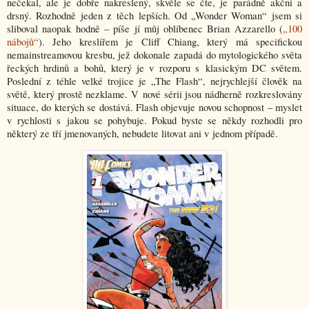
nečekal, ale je dobře nakreslený, skvěle se čte, je parádně akční a
drsný. Rozhodně jeden z těch lepších. Od „Wonder Woman“ jsem si
sliboval naopak hodně – píše jí můj oblíbenec Brian Azzarello (
„100
nábojů“
). Jeho kreslířem je Cliff Chiang, který má specifickou
nemainstreamovou kresbu, jež dokonale zapadá do mytologického světa
řeckých hrdinů a bohů, který je v rozporu s klasickým DC světem.
Poslední z téhle velké trojice je „The Flash“, nejrychlejší člověk na
světě, který prostě nezklame. V nové sérii jsou nádherně rozkreslovány
situace, do kterých se dostává. Flash objevuje novou schopnost – myslet
v rychlosti s jakou se pohybuje. Pokud byste se někdy rozhodli pro
některý ze tří jmenovaných, nebudete litovat ani v jednom případě.