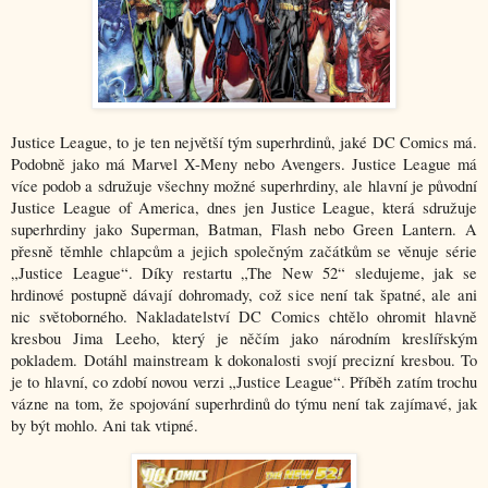
Justice League, to je ten největší tým superhrdinů, jaké DC Comics má.
Podobně jako má Marvel X-Meny nebo Avengers. Justice League má
více podob a sdružuje všechny možné superhrdiny, ale hlavní je původní
Justice League of America, dnes jen Justice League, která sdružuje
superhrdiny jako Superman, Batman, Flash nebo Green Lantern. A
přesně těmhle chlapcům a jejich společným začátkům se věnuje série
„Justice League“. Díky restartu „The New 52“ sledujeme, jak se
hrdinové postupně dávají dohromady, což sice není tak špatné, ale ani
nic světoborného. Nakladatelství DC Comics chtělo ohromit hlavně
kresbou Jima Leeho, který je něčím jako národním kreslířským
pokladem. Dotáhl mainstream k dokonalosti svojí precizní kresbou. To
je to hlavní, co zdobí novou verzi „Justice League“. Příběh zatím trochu
vázne na tom, že spojování superhrdinů do týmu není tak zajímavé, jak
by být mohlo. Ani tak vtipné.