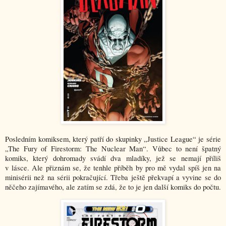
Posledním komiksem, který patří do skupinky „Justice League“ je série
„The Fury of Firestorm: The Nuclear Man“. Vůbec to není špatný
komiks, který dohromady svádí dva mladíky, jež se nemají příliš
v lásce. Ale přiznám se, že tenhle příběh by pro mě vydal spíš jen na
minisérii než na sérii pokračující. Třeba ještě překvapí a vy
vine se do
něčeho zajímavého, ale zatím se zdá, že to je jen další komiks do počtu.