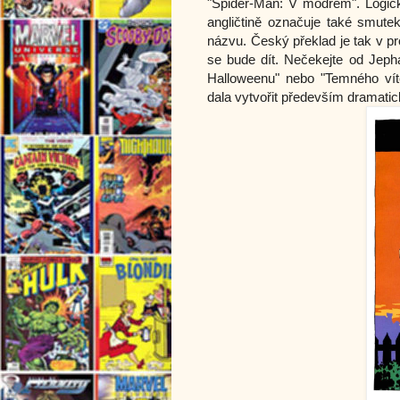
"Spider-Man: V modrém". Logick
angličtině označuje také smutek
názvu. Český překlad je tak v p
se bude dít. Nečekejte od Jepha
Halloweenu" nebo "Temného vít
dala vytvořit především dramati