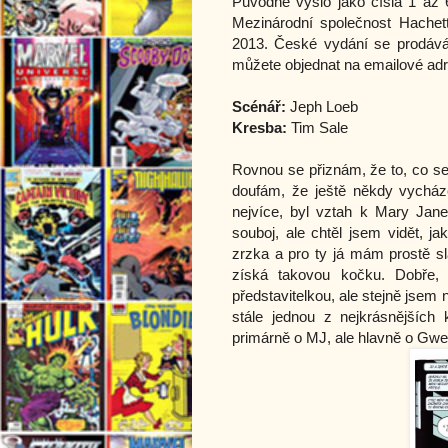
Původně vyšlo jako čísla 1 až 6
Mezinárodní společnost Hachet
2013. České vydání se prodává 
můžete objednat na emailové ad
Scénář:
Jeph Loeb
Kresba:
Tim Sale
Rovnou se přiznám, že to, co se
doufám, že ještě někdy vycházet
nejvíce, byl vztah k Mary Jane
souboj, ale chtěl jsem vidět, j
zrzka a pro ty já mám prostě sl
získá takovou kočku. Dobře,
představitelkou, ale stejně jsem
stále jednou z nejkrásnějšíc
primárně o MJ, ale hlavně o Gwe