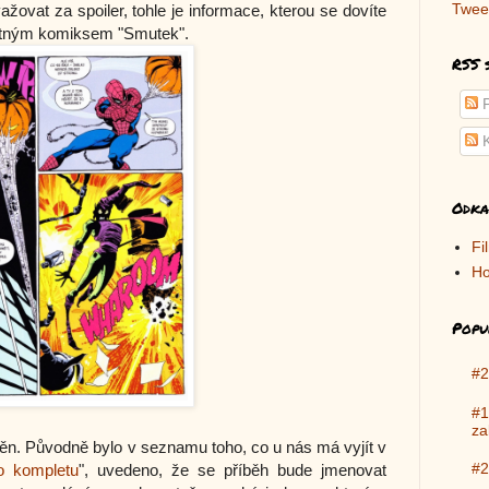
Twee
žovat za spoiler, tohle je informace, kterou se dovíte
motným komiksem "Smutek".
RSS 
P
K
Odka
Fi
Ho
Popu
#2
#1
za
něn. Původně bylo v seznamu toho, co u nás má vyjít v
#2
o kompletu
", uvedeno, že se příběh bude jmenovat