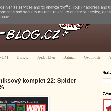
eliver its services and to analyze traffic. Your IP address and 
ormance and security metrics to ensure quality of service, gen
abuse.
NHM
DCKK
Spider-Man
Batman
Osobnosti
A
Hled
miksový komplet 22: Spider-
 %
Supe