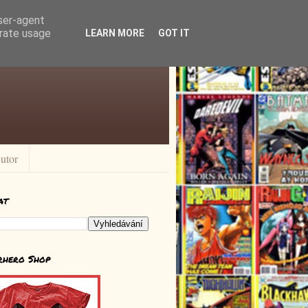
user-agent
erate usage
LEARN MORE
GOT IT
utor
at
rhero Shop