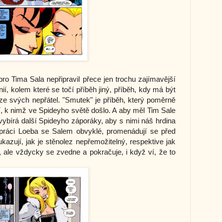
ro Tima Sala nepřipravil přece jen trochu zajímavější
nií, kolem které se točí příběh jiný, příběh, kdy má být
ze svých nepřátel. "Smutek" je příběh, který poměrně
í, k nimž ve Spideyho světě došlo. A aby měl Tim Sale
si vybírá další Spideyho záporáky, aby s nimi náš hrdina
upráci Loeba se Salem obvyklé, promenádují se před
azují, jak je stěnolez nepřemožitelný, respektive jak
ale vždycky se zvedne a pokračuje, i když ví, že to