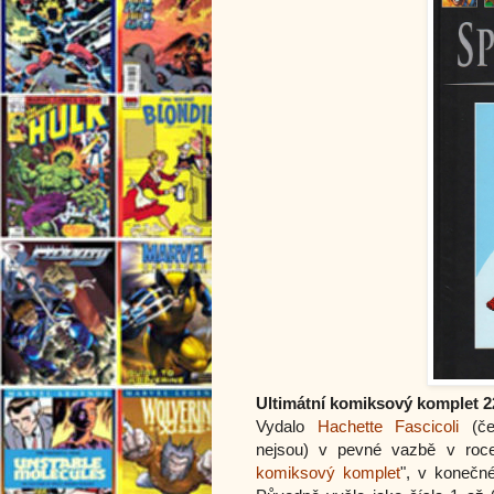
Ultimátní komiksový komplet 2
Vydalo
Hachette Fascicoli
(čes
nejsou) v pevné vazbě v roce 
komiksový komplet
", v konečn