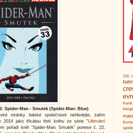
100 n
bat
cr
ev
frank
2: Spider-Man - Smutek (Spider-Man: Blue)
herg
ké stránky italské společnosti nehledejte, zatím
man
2014 jako třicátou třetí knihu ze série "
Ultimátní
front
ém pořadí knih "Spider-Man: Smutek" ponese č. 22.
spid