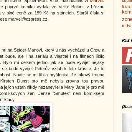
 minisérie "Spider-Man: Blue" nakladatelství
Marvel
.
supe
te poprvé komiks vydala ve Velké Británii v březnu
trans
kom
v plné ceně za 199 Kč na stáncích. Starší čísla si
rese marvel@czpress.cz.
zone
mrtví
Kde 
 mi na Spider-Manovi, který u nás vycházel u Crew a
 bude, ale i na seriálu a vlastně i na filmech líbilo
. Bylo mi celkem jedno, jak se bude vyvíjet nějaký
ak se bude vyvíjet Peterův vztah k této krásce. Je to
abost. Navíc se mi líbila myšlenka, že takový trouba
 Kirsten Dunst pro mě nebyla zrovna tou pravou
 na jejich vztah nikdy nezanevřel a Mary Jane je pro mě
h komiksových žen. Jenže "Smutek" není komiksem
n Stacy.
(Nej