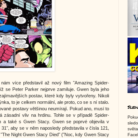
 nám více představil až nový film "Amazing Spider-
íž se Peter Parker nejprve zamiluje. Gwen byla jeho
zajímavějších postav, které kdy byly vytvořeny. Nikoli
nka, to je celkem normální, ale proto, co se s ní stalo.
Sled
lované postavy většinou neumírají. Pokud ano, musí to
 zásadní vliv na hrdinu. Tohle se v případě Spider-
Poku
 a také s Gwen Stacy. Gwen se poprvé objevila v
sledo
31", aby se v něm naposledy představila v čísla 121,
světa
 "The Night Gwen Stacy Died" ("Noc, kdy Gwen Stacy
Faceb