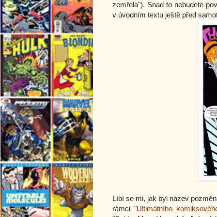
zemřela"). Snad to nebudete pova
v úvodním textu ještě před sa
Líbí se mi, jak byl název pozmě
rámci "
Ultimátního komiksovéh