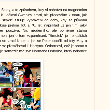
Stacy, a to způsobem, kdy si nahrává na magnetofon
k k události Gweniny smrti, ale především k tomu, jak
 skvěle situuje vyprávění do doby, kdy se původní
uje přelom 60. a 70. let, například už jen tím, jaký
er používá. Nic moderního, ale poměrně starou
není jen o tom vzpomínání, "Smutek" je i o dalších
 se vrací k tomu, jak se Peter oddělil od tety May a
 že se přestěhoval k Harrymu Osbornovi, což je samo o
ry je samozřejmě syn Normana Osborna, který nakonec