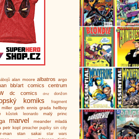
albatros
alan moore
argo
ábojů
man
bb/art
comics centrum
ew
dc comics
donžon
dmz
ropský komiks
fragment
 miller
garth ennis
grada
hellboy
é
malý princ
kůstek
leonardo
marvel
ga
meander
mladá
a
petr kopl
preacher
pupíky
sin city
er-man
stan sakai
star wars