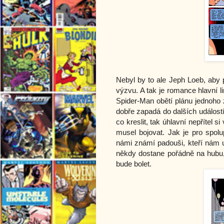
Nebyl by to ale Jeph Loeb, aby p
výzvu. A tak je romance hlavní li
Spider-Man obětí plánu jednoho 
dobře zapadá do dalších událost
co kreslit, tak úhlavní nepřítel 
musel bojovat. Jak je pro spol
námi známí padouši, kteří nám uk
někdy dostane pořádně na hubu, 
bude bolet.