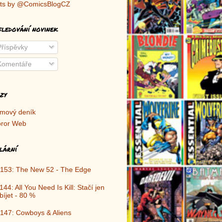
ts by @ComicsBlogCZ
sledování novinek
říspěvky
omentáře
zy
lmový deník
ror Web
lární
153: The New 52 - The Edge
144: All You Need Is Kill: Stačí jen
bíjet - 80 %
147: Cowboys & Aliens