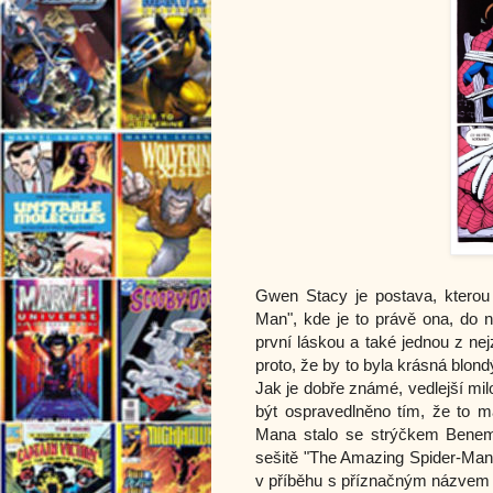
Gwen Stacy je postava, kterou
Man", kde je to právě ona, do n
první láskou a také jednou z nej
proto, že by to byla krásná blondý
Jak je dobře známé, vedlejší mi
být ospravedlněno tím, že to má
Mana stalo se strýčkem Benem
sešitě "The Amazing Spider-Man 
v příběhu s příznačným názvem