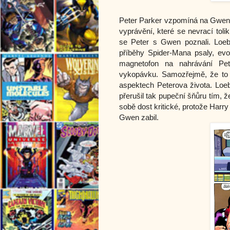
Peter Parker vzpomíná na Gwen 
vyprávění, které se nevrací toli
se Peter s Gwen poznali. Loeb
příběhy Spider-Mana psaly, evok
magnetofon na nahrávání Pet
vykopávku. Samozřejmě, že to 
aspektech Peterova života. Loeb
přerušil tak pupeční šňůru tím,
sobě dost kritické, protože Har
Gwen zabil.