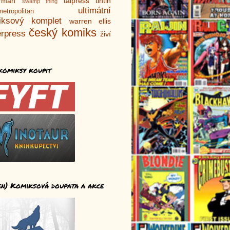
rman
talpress
tintin
swamp thing
ultimátní
metropolitan
iksový komplet
warren ellis
český komiks
rpress
živí
komiksy koupit
en) Komiksová doupata a akce