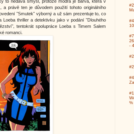
y to nedává smysl, protože modrá je barva, která v
#2
, a právě ten je důvodem použití tohoto originálního
Ma
rovedení "Smutek" výborný a už sám prezentuje to, co
 Loeba thriller a detektivku jako v podání "Dlouhého
#4
10
ězství", tentokrát spolupráce Loeba s Timem Salem
cké romanci.
#7
26
- 
#2
#2
#4
Za
#1
Wo
%