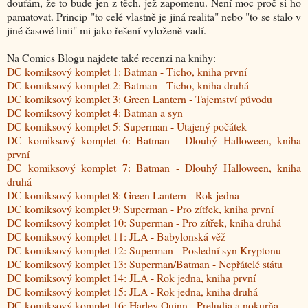
doufám, že to bude jen z těch, jež zapomenu. Není moc proč si ho
pamatovat. Princip "to celé vlastně je jiná realita" nebo "to se stalo v
jiné časové linii" mi jako řešení vyloženě vadí.
Na Comics Blogu najdete také recenzi na knihy:
DC komiksový komplet 1: Batman - Ticho, kniha první
DC komiksový komplet 2: Batman - Ticho, kniha druhá
DC komiksový komplet 3: Green Lantern - Tajemství původu
DC komiksový komplet 4: Batman a syn
DC komiksový komplet 5: Superman - Utajený počátek
DC komiksový komplet 6: Batman - Dlouhý Halloween, kniha
první
DC komiksový komplet 7: Batman - Dlouhý Halloween, kniha
druhá
DC komiksový komplet 8: Green Lantern - Rok jedna
DC komiksový komplet 9: Superman - Pro zítřek, kniha první
DC komiksový komplet 10: Superman - Pro zítřek, kniha druhá
DC komiksový komplet 11: JLA - Babylonská věž
DC komiksový komplet 12: Superman - Poslední syn Kryptonu
DC komiksový komplet 13: Superman/Batman - Nepřátelé státu
DC komiksový komplet 14: JLA - Rok jedna, kniha první
DC komiksový komplet 15: JLA - Rok jedna, kniha druhá
DC komiksový komplet 16: Harley Quinn - Preludia a nokurňa