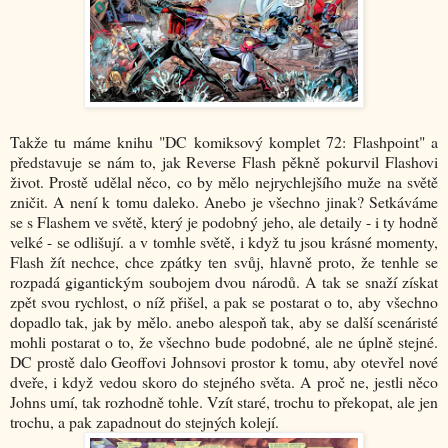
Takže tu máme knihu "DC komiksový komplet 72: Flashpoint" a
představuje se nám to, jak Reverse Flash pěkně pokurvil Flashovi
život. Prostě udělal něco, co by mělo nejrychlejšího muže na světě
zničit. A není k tomu daleko. Anebo je všechno jinak? Setkáváme
se s Flashem ve světě, který je podobný jeho, ale detaily - i ty hodně
velké - se odlišují. a v tomhle světě, i když tu jsou krásné momenty,
Flash žít nechce, chce zpátky ten svůj, hlavně proto, že tenhle se
rozpadá gigantickým soubojem dvou národů. A tak se snaží získat
zpět svou rychlost, o níž přišel, a pak se postarat o to, aby všechno
dopadlo tak, jak by mělo. anebo alespoň tak, aby se další scenáristé
mohli postarat o to, že všechno bude podobné, ale ne úplně stejné.
DC prostě dalo Geoffovi Johnsovi prostor k tomu, aby otevřel nové
dveře, i když vedou skoro do stejného světa. A proč ne, jestli něco
Johns umí, tak rozhodně tohle. Vzít staré, trochu to překopat, ale jen
trochu, a pak zapadnout do stejných kolejí.