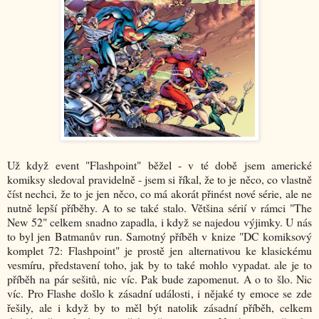
Už když event "Flashpoint" běžel - v té době jsem americké
komiksy sledoval pravidelně - jsem si říkal, že to je něco, co vlastně
číst nechci, že to je jen něco, co má akorát přinést nové série, ale ne
nutně lepší příběhy. A to se také stalo. Většina sérií v rámci "The
New 52" celkem snadno zapadla, i když se najedou výjimky. U nás
to byl jen Batmanův run. Samotný příběh v knize "DC komiksový
komplet 72: Flashpoint" je prostě jen alternativou ke klasickému
vesmíru, představení toho, jak by to také mohlo vypadat. ale je to
příběh na pár sešitů, nic víc. Pak bude zapomenut. A o to šlo. Nic
víc. Pro Flashe došlo k zásadní události, i nějaké ty emoce se zde
řešily, ale i když by to měl být natolik zásadní příběh, celkem