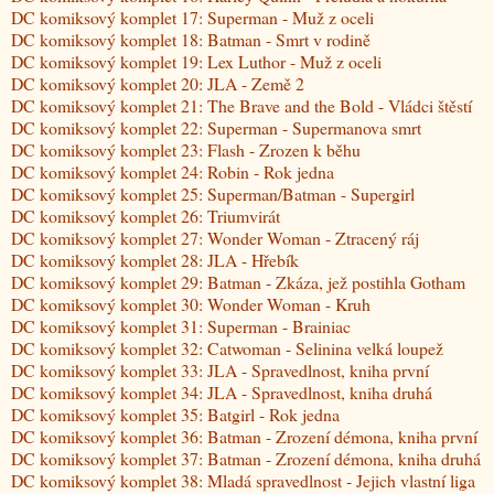
DC komiksový komplet 17: Superman - Muž z oceli
DC komiksový komplet 18: Batman - Smrt v rodině
DC komiksový komplet 19: Lex Luthor - Muž z oceli
DC komiksový komplet 20: JLA - Země 2
DC komiksový komplet 21: The Brave and the Bold - Vládci štěstí
DC komiksový komplet 22: Superman - Supermanova smrt
DC komiksový komplet 23: Flash - Zrozen k běhu
DC komiksový komplet 24: Robin - Rok jedna
DC komiksový komplet 25: Superman/Batman - Supergirl
DC komiksový komplet 26: Triumvirát
DC komiksový komplet 27: Wonder Woman - Ztracený ráj
DC komiksový komplet 28: JLA - Hřebík
DC komiksový komplet 29: Batman - Zkáza, jež postihla Gotham
DC komiksový komplet 30: Wonder Woman - Kruh
DC komiksový komplet 31: Superman - Brainiac
DC komiksový komplet 32: Catwoman - Selinina velká loupež
DC komiksový komplet 33: JLA - Spravedlnost, kniha první
DC komiksový komplet 34: JLA - Spravedlnost, kniha druhá
DC komiksový komplet 35: Batgirl - Rok jedna
DC komiksový komplet 36: Batman - Zrození démona, kniha první
DC komiksový komplet 37: Batman - Zrození démona, kniha druhá
DC komiksový komplet 38: Mladá spravedlnost - Jejich vlastní liga