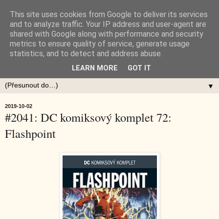
This site uses cookies from Google to deliver its services
and to analyze traffic. Your IP address and user-agent are
shared with Google along with performance and security
metrics to ensure quality of service, generate usage
statistics, and to detect and address abuse.
LEARN MORE
GOT IT
▼
2019-10-02
#2041: DC komiksový komplet 72:
Flashpoint