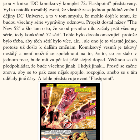
jsou v knize "DC komiksový komplet 72: Flashpoint" představeny.
Vyl to natolik rozsáhlý event, že vlastně zase jednou pořádně změnil
dějiny DC Universe, a to v tom smyslu, že mohlo dojít k tomu, že
budou všechny série vyprávěny odznovu. Projekt dostal název "The
New 52" a šlo tam o to, že se od prvního dílu začaly psát všechny
série, tedy konkrétně 52 sérií. Tohle bylo docela omezující, protože
bylo třeba, aby těch sérií bylo více, ale... ale ono je to vlastně jedno,
protože už došlo k dalším změnám. Komiksový vesmír je takový
nestálý a není možné se spolehnout na to, že to, co se stalo v
jednom roce, bude mít za pět let ještě stejný dopad. Většinou se dá
předpokládat, že bude všechno jinak. I když jinak... Prostě se začne
znovu, aby se to pak zase nějak spojilo, rozpojilo, anebo se s tím
udělaly jiné čáry. A tohle představuje event "Flashpoint".