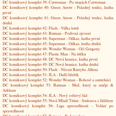
DC komiksový komplet 39: Catwoman - Po stopách Catwoman
DC komiksový komplet 40: Green Arrow - Prázdný toulec, kniha
první
DC komiksový komplet 41: Green Arrow - Prázdný toulec, kniha
druhá
DC komiksový komplet 42: Flash - Válka lotrů
DC komiksový komplet 43: Batman - Podivná zjevení
DC komiksový komplet 44: Superman - Odkaz, kniha první
DC komiksový komplet 45: Superman - Odkaz, kniha druhá
DC komiksový komplet 46: Wonder Woman - Oči Gorgony
DC komiksový komplet 47: Plastic Man - Na útěku
DC komiksový komplet 48: DC Nová hranice, kniha první
DC komiksový komplet 49: DC Nová hranice, kniha druhá
DC komiksový komplet 50: Flash - Návrat Barryho Allena
DC komiksový komplet 51: JLA - Další hřebík
DC komiksový komplet 52: Wonder Woman - Bohové a smrtelníci
DC komiksový komplet 53: Batman - Muž, který se směje &
Arkham
DC komiksový komplet 54: JLA - Nový světový řád
DC komiksový komplet 55: Nová Mladí Titáni - Smlouva s Jidášem
DC komiksový komplet 56: Liga spravedlnosti - Volání po
spravedlnosti
DC komiksový komplet 57: Batman - Pod maskou