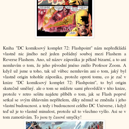
Kniha "DC komiksový komplet 72: Flashpoint" nám nepředkládá
vlastně nic jiného než jeden pořádný souboj mezi Flashem a
Reverse Flashem. Ano, už název záporáka je pěkně bizarní, a to ani
nemluvím o tom, že jeho původní jméno znělo Profesor Zoom. A
když už jsme u toho, tak už vůbec nemluvím ani o tom, jaký byl
vlastně origin tohohle záporáka, protože oproti tomu, co je zač v
knize "DC komiksový komplet 72: Flashpoint", to byl origin
skutečně směšný. ale o tom se můžete sami přesvědčit v této knize,
protože v retro sešitu najdete příběh o tom, jak se Flash poprvé
setkal se svým úhlavním nepřítelem, díky němuž se změnila i jeho
vlastní budoucnost. a tedy i budoucnost celého DC Universe, i když
teď už je to vlastně minulost, protože už to všechno vyšlo. Asi se v
tom zamotávám. To jsou ty časové smyčky!