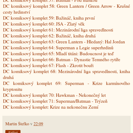
DC komiksový komplet 58: Green Lantern / Green Arrow - Krušné
cesty hrdinství
DC komiksový komplet 59: Bažináč, kniha první
DC komiksový komplet 60: JSA - Zlatý věk
DC komiksový komplet 61: Mezinárodní liga spravedlnosti
DC komiksový komplet 62: Bažináč, kniha druhá
DC komiksový komplet 63: Green Lantern - Hledaný: Hal Jordan
DC komiksový komplet 64: Superman a Legie superhrdinů
DC komiksový komplet 65: Mladí titáni: Budoucnost je teď
DC komiksový komplet 66: Batman - Dynastie Temného rytíře
DC komiksový komplet 67: Flash - Zkrotit bouři
DC komiksový komplet 68: Mezinárodní liga spravedlnosti, kniha
druhá
DC komiksový komplet 69: Superman - Krize karmínového
kryptonitu
DC komiksový komplet 70: Hawkman - Nekonečný let
DC komiksový komplet 71: Superman/Batman - Trýzeň
DC komiksový komplet: Krize na nekonečnu Zemí
Martin Štefko
v
22:09