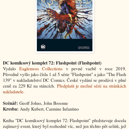
DC komiksový komplet 72: Flashpoint (Flashpoint)
Vydalo
Eaglemoss Collections
v pevné vazbě v roce 2019.
Původně vyšlo jako čísla 1 až 5 série "Flashpoint" a jako "The Flash
139" v nakladatelství DC Comics. České vydání se prodává v plné
ceně za 229 Kč na stáncích.
Předplatit je možné sérii na stránkách
nakladatele
.
Scénář:
Geoff Johns, John Broome
Kresba:
Andy Kubert, Carmine Infantino
Kniha "DC komiksový komplet 72: Flashpoint" představuje docela
zajímavý event, který byl rozhodně víc, než jen těchto pět sešitů, jež