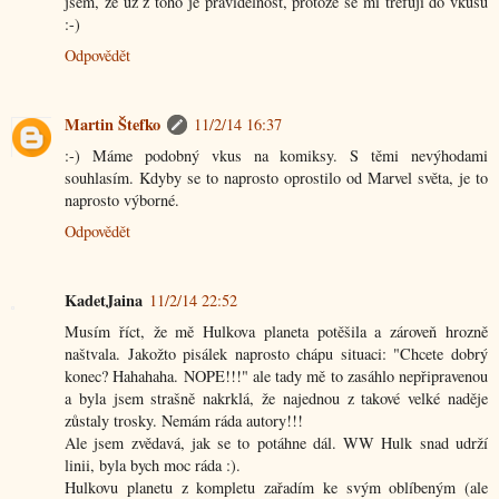
jsem, že už z toho je pravidelnost, protože se mi trefují do vkusu
:-)
Odpovědět
Martin Štefko
11/2/14 16:37
:-) Máme podobný vkus na komiksy. S těmi nevýhodami
souhlasím. Kdyby se to naprosto oprostilo od Marvel světa, je to
naprosto výborné.
Odpovědět
KadetJaina
11/2/14 22:52
Musím říct, že mě Hulkova planeta potěšila a zároveň hrozně
naštvala. Jakožto pisálek naprosto chápu situaci: "Chcete dobrý
konec? Hahahaha. NOPE!!!" ale tady mě to zasáhlo nepřipravenou
a byla jsem strašně nakrklá, že najednou z takové velké naděje
zůstaly trosky. Nemám ráda autory!!!
Ale jsem zvědavá, jak se to potáhne dál. WW Hulk snad udrží
linii, byla bych moc ráda :).
Hulkovu planetu z kompletu zařadím ke svým oblíbeným (ale