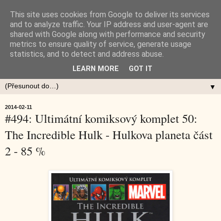
This site uses cookies from Google to deliver its services
and to analyze traffic. Your IP address and user-agent are
shared with Google along with performance and security
metrics to ensure quality of service, generate usage
statistics, and to detect and address abuse.
LEARN MORE
GOT IT
▼
2014-02-11
#494: Ultimátní komiksový komplet 50:
The Incredible Hulk - Hulkova planeta část
2 - 85 %