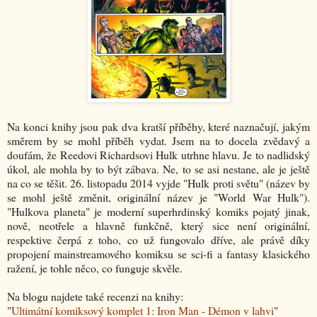
Na konci knihy jsou pak dva kratší příběhy, které naznačují, jakým
směrem by se mohl příběh vydat. Jsem na to docela zvědavý a
doufám, že Reedovi Richardsovi Hulk utrhne hlavu. Je to nadlidský
úkol, ale mohla by to být zábava. Ne, to se asi nestane, ale je ještě
na co se těšit. 26. listopadu 2014 vyjde "Hulk proti světu" (název by
se mohl ještě změnit, originální název je "World War Hulk").
"Hulkova planeta" je moderní superhrdinský komiks pojatý jinak,
nově, neotřele a hlavně funkčně, který sice není originální,
respektive čerpá z toho, co už fungovalo dříve, ale právě díky
propojení mainstreamového komiksu se sci-fi a fantasy klasického
ražení, je tohle něco, co funguje skvěle.
Na blogu najdete také recenzi na knihy:
"
Ultimátní komiksový komplet 1: Iron Man - Démon v lahvi
"