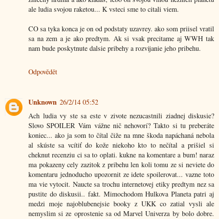
ale ludia svojou raketou... K vsteci sme to citali viem.
CO sa tyka konca je on od podstaty uzavrey. ako som priisel vratil
sa na zem a je ako predtym. Ak si vsak precitame aj WWH tak
nam bude poskytnute dalsie pribehy a rozvijanie jeho pribehu.
Odpovědět
Unknown
26/2/14 05:52
Ach ludia vy ste sa este v zivote nezucastnili ziadnej diskusie?
Slovo SPOILER Vám vážne nič nehovorí? Takto si tu preberáte
koniec... ako ja som to čítal čiže na mne škoda napáchaná nebola
al skúste sa vcítiť do kože niekoho kto to nečítal a prišiel si
cheknut recenziu ci sa to oplati. kukne na komentare a bum! naraz
ma pokazeny cely zazitok z pribehu len koli tomu ze si neviete do
komentaru jednoducho upozornit ze idete spoilerovat... vazne toto
ma vie vytocit. Naucte sa trochu internetovej etiky predtym nez sa
pustite do diskusii.. fakt. Mimochodom Hulkova Planeta patri aj
medzi moje najoblubenejsie booky z UKK co zatial vysli ale
nemyslim si ze oprostenie sa od Marvel Univerza by bolo dobre.