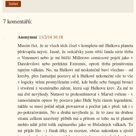
Sdílet
7 komentářů:
Anonymní
11/2/14 16:18
Musím říct, že ze všech těch čísel v kompletu mě Hulkova planeta
překvapila nejvíc. Jasně, že srdcařsky jsem větší fanda série třeba
o Venomovi nebo je mi bližší Millerovo comicsové pojetí jako v
Daredevilovi nebo perfektní Extremis, oproti třeba primitivním
tajným válkám. No, na Hulkovi mě neskutečně baví všechno - od
kresby, přes fantazijní postavy až k Hulkově nekonečné síle to vše
v logicky velmi promyšleném světě, kde bedle sebe fungují brouci
i stvoření z vesmírného záření, která sají Hulkovu krev. Za mě to
má dvě nevýhody. Nutnost to prokombinovat s Marvel světem - v
samostatném opusu by postava jako Hulk byla rázem legendární,
takhle se musí pořád nějak provazovat a počítat jak s před, tak i s
po-pokračováním. No a druhá nevýhoda je, že to zase na druhou
stranu celkem uzavřený příběh má a přitom se toho na té planetě
mohlo udát ještě tolik zajímavého jako ve Hvězdných válkách. To
mi přijde líto :-) Jinak díky za recenze, občas nakouknu a zjistil