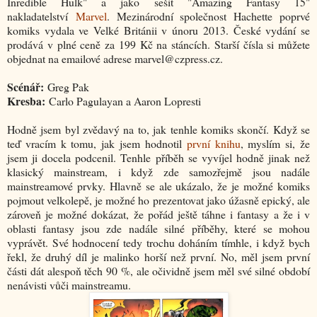
Inredible Hulk" a jako sešit "Amazing Fantasy 15"
nakladatelství
Marvel
. Mezinárodní společnost Hachette poprvé
komiks vydala ve Velké Británii v únoru 2013. České vydání se
prodává v plné ceně za 199 Kč na stáncích. Starší čísla si můžete
objednat na emailové adrese marvel@czpress.cz.
Scénář:
Greg Pak
Kresba:
Carlo Pagulayan a Aaron Lopresti
Hodně jsem byl zvědavý na to, jak tenhle komiks skončí. Když se
teď vracím k tomu, jak jsem hodnotil
první knihu
, myslím si, že
jsem ji docela podcenil. Tenhle příběh se vyvíjel hodně jinak než
klasický mainstream, i když zde samozřejmě jsou nadále
mainstreamové prvky. Hlavně se ale ukázalo, že je možné komiks
pojmout velkolepě, je možné ho prezentovat jako úžasně epický, ale
zároveň je možné dokázat, že pořád ještě táhne i fantasy a že i v
oblasti fantasy jsou zde nadále silné příběhy, které se mohou
vyprávět. Své hodnocení tedy trochu doháním tímhle, i když bych
řekl, že druhý díl je malinko horší než první. No, měl jsem první
části dát alespoň těch 90 %, ale očividně jsem měl své silné období
nenávisti vůči mainstreamu.