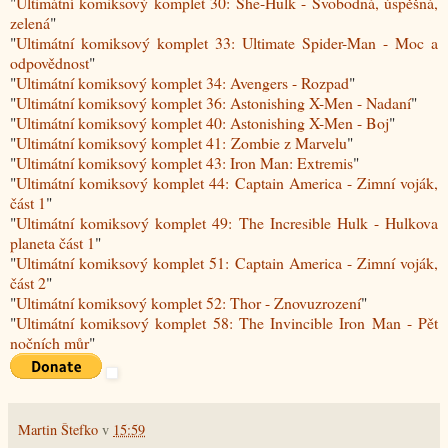
"
Ultimátní komiksový komplet 30: She-Hulk - Svobodná, úspěšná,
zelená
"
"
Ultimátní komiksový komplet 33: Ultimate Spider-Man - Moc a
odpovědnost
"
"
Ultimátní komiksový komplet 34: Avengers - Rozpad
"
"
Ultimátní komiksový komplet 36: Astonishing X-Men - Nadaní
"
"
Ultimátní komiksový komplet 40: Astonishing X-Men - Boj
"
"
Ultimátní komiksový komplet 41: Zombie z Marvelu
"
"
Ultimátní komiksový komplet 43: Iron Man: Extremis
"
"
Ultimátní komiksový komplet 44: Captain America - Zimní voják,
část 1
"
"
Ultimátní komiksový komplet 49: The Incresible Hulk - Hulkova
planeta část 1
"
"
Ultimátní komiksový komplet 51: Captain America - Zimní voják,
část 2
"
"
Ultimátní komiksový komplet 52: Thor - Znovuzrození
"
"
Ultimátní komiksový komplet 58: The Invincible Iron Man - Pět
nočních můr
"
Martin Štefko
v
15:59