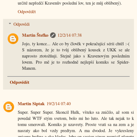
určitě nepředčí Kravenův poslední lov, ten je můj oblíbený).
Odpovědět
Odpovědi
Martin Štefko
12/2/14 07:38
Jojo, ty konce... Ale co by člověk v pokračující sérii chtěl :-(
S názorem, že je to tvůj oblíbený kousek z UKK se ale
naprosto ztotožňuji. Stejně jako s Kravenovým posledním
lovem. Pro mě je to rozhodně nejlepší komiks se Spider-
Manem.
Odpovědět
Martin Siptak
19/2/14 07:40
Super. Super Super. Skoncil Hulk, všteko sa zničilo, až som si
povedal WTF stým svetom, bolo mi ho luto. Ale tak nejak to k
tomu smerovali. Komiks je uzavrety. Proste vrati sa na zem a je
nasraty ako bol vzdy predtym. A ma dvodod. Je vykresleny
zniceny hrdina a ako kladas, lebo on svojou vinou neznicil planetu