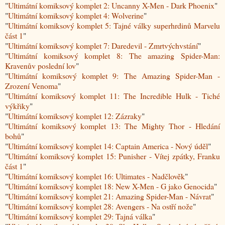
"
Ultimátní komiksový komplet 2: Uncanny X-Men - Dark Phoenix
"
"
Ultimátní komiksový komplet 4: Wolverine
"
"
Ultimátní komiksový komplet 5: Tajné války superhrdinů Marvelu
část 1
"
"
Ultimátní komiksový komplet 7: Daredevil - Zmrtvýchvstání
"
"
Ultimátní komiksový komplet 8: The amazing Spider-Man:
Kravenův poslední lov
"
"
Ultimátní komiksový komplet 9: The Amazing Spider-Man -
Zrození Venoma
"
"
Ultimátní komiksový komplet 11: The Incredible Hulk - Tiché
výkřiky
"
"
Ultimátní komiksový komplet 12: Zázraky
"
"
Ultimátní komiksový komplet 13: The Mighty Thor - Hledání
bohů
"
"
Ultimátní komiksový komplet 14: Captain America - Nový úděl
"
"
Ultimátní komiksový komplet 15: Punisher - Vítej zpátky, Franku
část 1
"
"
Ultimátní komiksový komplet 16: Ultimates - Nadčlověk
"
"
Ultimátní komiksový komplet 18: New X-Men - G jako Genocida
"
"
Ultimátní komiksový komplet 21: Amazing Spider-Man - Návrat
"
"
Ultimátní komiksový komplet 28: Avengers - Na ostří nože
"
"
Ultimátní komiksový komplet 29: Tajná válka
"