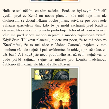
Hulk se stal něčím, co sám nečekal. Poté, co byl svými "přáteli"
vyslán pryč ze Země na novou planetu, kde měl najít mír, ale
okolnostmi se dostal někam trochu jinam, stává se pro obyvatele
Sakaaru spasitelem, tím, kdo by je mohl zachránit před Rudým
císařem, který si celou planetu podrobuje. Jeho úkol není u konce,
ještě má před sebou mnoho nepřátel a mnoho zajímavých zvratů.
Když čtete "Hulkovu planetu", budete mít pocit, že to má něco ze
"StarCraftu", že to má něco z "Johna Cartera", najdete v tom
mnohem víc, ale stejně si pak uvědomíte, že tohle je prostě něco, co
vás baví. A i když jste něco podobného asi už četli, stejně vás to
bude pořád zajímat, stejně se můžete pro komiks nadchnout.
Šablonovité možná, ale hlavně stále zábavné.