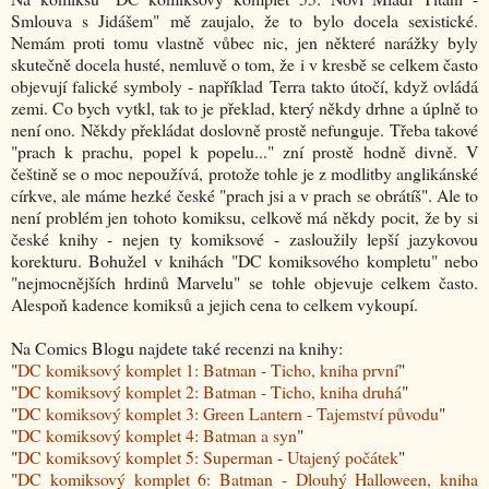
Smlouva s Jidášem" mě zaujalo, že to bylo docela sexistické.
Nemám proti tomu vlastně vůbec nic, jen některé narážky byly
skutečně docela husté, nemluvě o tom, že i v kresbě se celkem často
objevují falické symboly - například Terra takto útočí, když ovládá
zemi. Co bych vytkl, tak to je překlad, který někdy drhne a úplně to
není ono. Někdy překládat doslovně prostě nefunguje. Třeba takové
"prach k prachu, popel k popelu..." zní prostě hodně divně. V
češtině se o moc nepoužívá, protože tohle je z modlitby anglikánské
církve, ale máme hezké české "prach jsi a v prach se obrátíš". Ale to
není problém jen tohoto komiksu, celkově má někdy pocit, že by si
české knihy - nejen ty komiksové - zasloužily lepší jazykovou
korekturu. Bohužel v knihách "DC komiksového kompletu" nebo
"nejmocnějších hrdinů Marvelu" se tohle objevuje celkem často.
Alespoň kadence komiksů a jejich cena to celkem vykoupí.
Na Comics Blogu najdete také recenzi na knihy:
"
DC komiksový komplet 1: Batman - Ticho, kniha první
"
"
DC komiksový komplet 2: Batman - Ticho, kniha druhá
"
"
DC komiksový komplet 3: Green Lantern - Tajemství původu
"
"
DC komiksový komplet 4: Batman a syn
"
"
DC komiksový komplet 5: Superman - Utajený počátek
"
"
DC komiksový komplet 6: Batman - Dlouhý Halloween, kniha