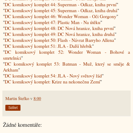
"
DC komiksový komplet 44: Superman - Odkaz, kniha první
"
"
DC komiksový komplet 45: Superman - Odkaz, kniha druhá
"
"
DC komiksový komplet 46: Wonder Woman - Oči Gorgony
"
"
DC komiksový komplet 47: Plastic Man - Na útěku
"
"
DC komiksový komplet 48: DC Nová hranice, kniha první
"
"
DC komiksový komplet 49: DC Nová hranice, kniha druhá
"
"
DC komiksový komplet 50: Flash - Návrat Barryho Allena
"
"
DC komiksový komplet 51: JLA - Další hřebík
"
"
DC komiksový komplet 52: Wonder Woman - Bohové a
smrtelníci
"
"
DC komiksový komplet 53: Batman - Muž, který se směje &
Arkham
"
"
DC komiksový komplet 54: JLA - Nový světový řád
"
"
DC komiksový komplet: Krize na nekonečnu Zemí
"
Martin Štefko
v
8:00
Sdílet
Žádné komentáře: