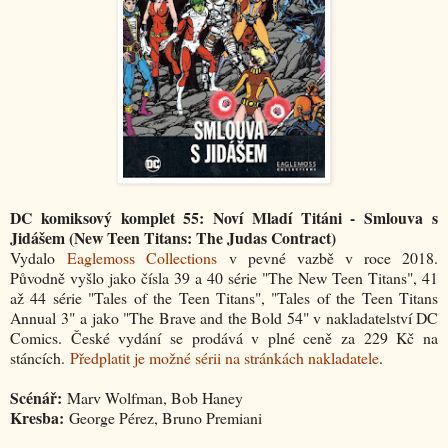
DC komiksový komplet 55: Noví Mladí Titáni - Smlouva s
Jidášem (New Teen Titans: The Judas Contract)
Vydalo
Eaglemoss Collections
v pevné vazbě v roce 2018.
Původně vyšlo jako čísla 39 a 40 série "The New Teen Titans", 41
až 44 série "Tales of the Teen Titans", "Tales of the Teen Titans
Annual 3" a jako "The Brave and the Bold 54" v nakladatelství DC
Comics. České vydání se prodává v plné ceně za 229 Kč na
stáncích.
Předplatit je možné sérii na stránkách nakladatele
.
Scénář:
Marv Wolfman, Bob Haney
Kresba:
George Pérez, Bruno Premiani