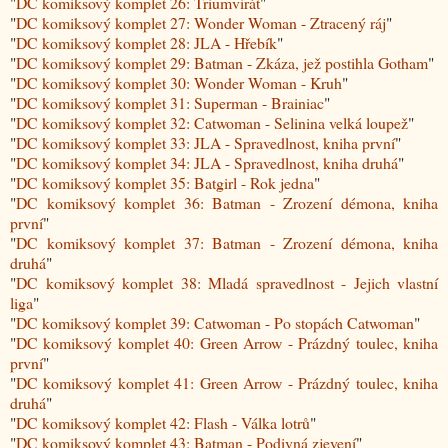
"
DC komiksový komplet 26: Triumvirát
"
"
DC komiksový komplet 27: Wonder Woman - Ztracený ráj
"
"
DC komiksový komplet 28: JLA - Hřebík
"
"
DC komiksový komplet 29: Batman - Zkáza, jež postihla Gotham
"
"
DC komiksový komplet 30: Wonder Woman - Kruh
"
"
DC komiksový komplet 31: Superman - Brainiac
"
"
DC komiksový komplet 32: Catwoman - Selinina velká loupež
"
"
DC komiksový komplet 33: JLA - Spravedlnost, kniha první
"
"
DC komiksový komplet 34: JLA - Spravedlnost, kniha druhá
"
"
DC komiksový komplet 35: Batgirl - Rok jedna
"
"
DC komiksový komplet 36: Batman - Zrození démona, kniha
první
"
"
DC komiksový komplet 37: Batman - Zrození démona, kniha
druhá
"
"
DC komiksový komplet 38: Mladá spravedlnost - Jejich vlastní
liga
"
"
DC komiksový komplet 39: Catwoman - Po stopách Catwoman
"
"
DC komiksový komplet 40: Green Arrow - Prázdný toulec, kniha
první
"
"
DC komiksový komplet 41: Green Arrow - Prázdný toulec, kniha
druhá
"
"
DC komiksový komplet 42: Flash - Válka lotrů
"
"
DC komiksový komplet 43: Batman - Podivná zjevení
"