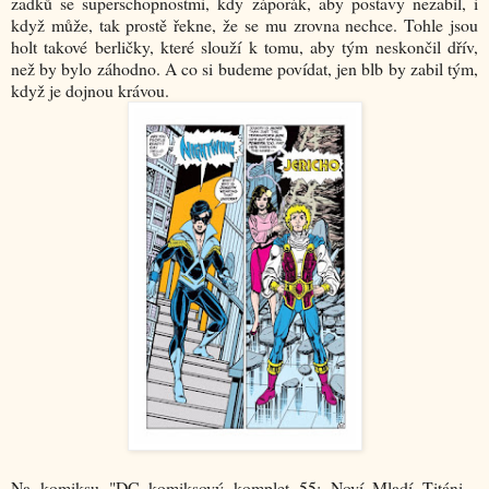
zadků se superschopnostmi, kdy záporák, aby postavy nezabil, i
když může, tak prostě řekne, že se mu zrovna nechce. Tohle jsou
holt takové berličky, které slouží k tomu, aby tým neskončil dřív,
než by bylo záhodno. A co si budeme povídat, jen blb by zabil tým,
když je dojnou krávou.
Na komiksu "DC komiksový komplet 55: Noví Mladí Titáni -