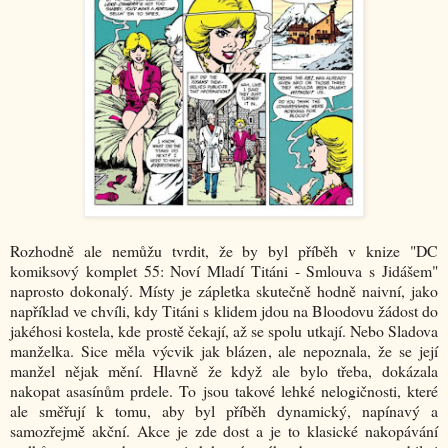
Rozhodně ale nemůžu tvrdit, že by byl příběh v knize "DC
komiksový komplet 55: Noví Mladí Titáni - Smlouva s Jidášem"
naprosto dokonalý. Místy je zápletka skutečně hodně naivní, jako
například ve chvíli, kdy Titáni s klidem jdou na Bloodovu žádost do
jakéhosi kostela, kde prostě čekají, až se spolu utkají. Nebo Sladova
manželka. Sice měla výcvik jak blázen, ale nepoznala, že se její
manžel nějak mění. Hlavně že když ale bylo třeba, dokázala
nakopat asasínům prdele. To jsou takové lehké nelogičnosti, které
ale směřují k tomu, aby byl příběh dynamický, napínavý a
samozřejmě akční. Akce je zde dost a je to klasické nakopávání