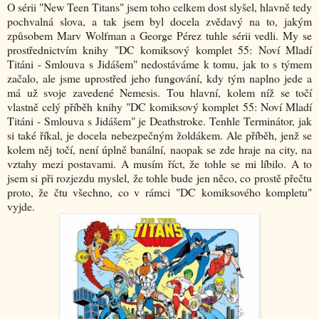
O sérii "New Teen Titans" jsem toho celkem dost slyšel, hlavně tedy
pochvalná slova, a tak jsem byl docela zvědavý na to, jakým
způsobem Marv Wolfman a George Pérez tuhle sérii vedli. My se
prostřednictvím knihy "DC komiksový komplet 55: Noví Mladí
Titáni - Smlouva s Jidášem" nedostáváme k tomu, jak to s týmem
začalo, ale jsme uprostřed jeho fungování, kdy tým naplno jede a
má už svoje zavedené Nemesis. Tou hlavní, kolem níž se točí
vlastně celý příběh knihy "DC komiksový komplet 55: Noví Mladí
Titáni - Smlouva s Jidášem" je Deathstroke. Tenhle Terminátor, jak
si také říkal, je docela nebezpečným žoldákem. Ale příběh, jenž se
kolem něj točí, není úplně banální, naopak se zde hraje na city, na
vztahy mezi postavami. A musím říct, že tohle se mi líbilo. A to
jsem si při rozjezdu myslel, že tohle bude jen něco, co prostě přečtu
proto, že čtu všechno, co v rámci "DC komiksového kompletu"
vyjde.