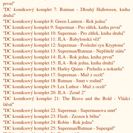
první
"
"
DC komiksový komplet 7: Batman - Dlouhý Halloween, kniha
druhá
"
"
DC komiksový komplet 8: Green Lantern - Rok jedna
"
"
DC komiksový komplet 9: Superman - Pro zítřek, kniha první
"
"
DC komiksový komplet 10: Superman - Pro zítřek, kniha druhá
"
"
DC komiksový komplet 11: JLA - Babylonská věž
"
"
DC komiksový komplet 12: Superman - Poslední syn Kryptonu
"
"
DC komiksový komplet 13: Superman/Batman - Nepřátelé státu
"
"
DC komiksový komplet 14: JLA - Rok jedna, kniha první
"
"
DC komiksový komplet 15: JLA - Rok jedna, kniha druhá
"
"
DC komiksový komplet 16: Harley Quinn - Preludia a nokurňa
"
"
DC komiksový komplet 17: Superman - Muž z oceli
"
"
DC komiksový komplet 18: Batman - Smrt v rodině
"
"
DC komiksový komplet 19: Lex Luthor - Muž z oceli
"
"
DC komiksový komplet 20: JLA - Země 2
"
"
DC komiksový komplet 21: The Brave and the Bold - Vládci
štěstí
"
"
DC komiksový komplet 22: Superman - Supermanova smrt
"
"
DC komiksový komplet 23: Flash - Zrozen k běhu
"
"
DC komiksový komplet 24: Robin - Rok jedna
"
"
DC komiksový komplet 25: Superman/Batman - Supergirl
"