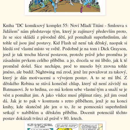
Kniha "DC komiksový komplet 55: Noví Mladí Titáni - Smlouva s
Jidášem" nám představuje tým, který je zajímavý především proto,
že se sice skládá z původně dětí, jež pomáhali superhrdinům, ale
tohle už jsou jiné postavy. Kid Flash už není tak dětský, naopak si
hledá své vlastní místo ve světě. Podobně je na tom i Dick Grayson,
jenž je tak trochu hlavní postavou, protože právě jeho proměna je
zásadním prvkem celého příběhu. a jo, docela se mi líbilo, jak k té
proměně došel. Sice nechápu, proč to muselo být zrovna tohle
jméno, ale budiž. Nightwing má zrod, jenž lze považovat za takový,
který je dán motivacemi a vývojem postav. A to se mi líbí. Z
dětského Robina se stává konečně chlap, který už není závislý na
Batmanovi. Je to hrdina, co má kolem sebe vlastní tým a snaží se je
vést a pomáhat jim. A jako vůdce musí přijímat rány, jež jim osud
dá. Jak je to pak v kontrastu s retro příběhem, jenž je na konci
knihy, kde skutečně jde jen o to, že se pomocníci superhrdinů
setkají v nablblém a dětském příběhu. Docenit potenciál těchto
postav dokázali tvůrci až právě v 80. letech.