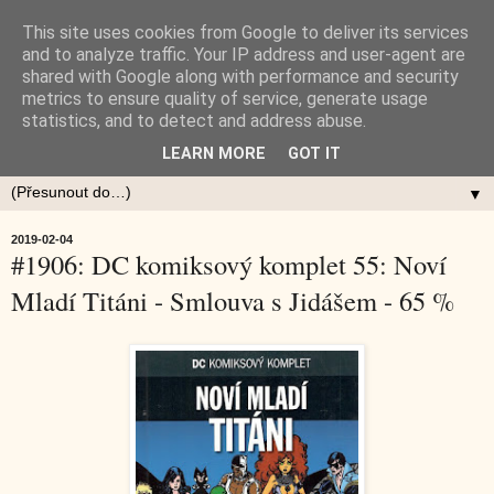
This site uses cookies from Google to deliver its services
and to analyze traffic. Your IP address and user-agent are
shared with Google along with performance and security
metrics to ensure quality of service, generate usage
statistics, and to detect and address abuse.
LEARN MORE
GOT IT
▼
2019-02-04
#1906: DC komiksový komplet 55: Noví
Mladí Titáni - Smlouva s Jidášem - 65 %