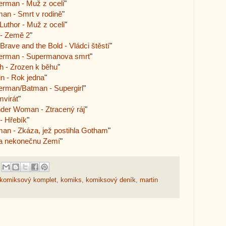
rman - Muž z oceli
"
an - Smrt v rodině
"
uthor - Muž z oceli
"
 - Země 2
"
ave and the Bold - Vládci štěstí
"
erman - Supermanova smrt
"
h - Zrozen k běhu
"
n - Rok jedna
"
rman/Batman - Supergirl
"
mvirát
"
der Woman - Ztracený ráj
"
- Hřebík
"
an - Zkáza, jež postihla Gotham
"
na nekonečnu Zemí
"
 komiksový komplet
,
komiks
,
komiksový deník
,
martin