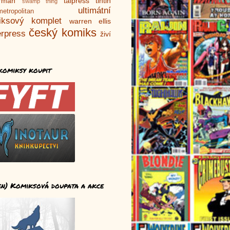
rman
talpress
tintin
swamp thing
ultimátní
metropolitan
iksový komplet
warren ellis
český komiks
rpress
živí
komiksy koupit
en) Komiksová doupata a akce