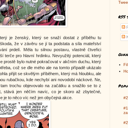
Twee
RSS 
P
K
terý je ženský, který se snaží dostat z příběhu tu
škoda, že v závěru se jí ta podstata a síla mateřství
í prdelí. Měla tu silnou postavu, vlastně čtveřici
Odka
lší terče pro hlavní hrdinku. Nevyužitý potenciál, který
že prostě bylo nutné pokračovat v akčním duchu, který
Fi
třeba, což se dle mého ale na tomto případě ukázalo
Ho
hla přijít se skvělým příběhem, který má hloubku, ale
dnou rubačkou, kde nechybí ani novodobí náckové. Ne,
Popu
tam trochu objevovalo na začátku a snažilo se to z
t, stává jen něčím navíc, co je skoro až zbytečné,
e je to něco víc než jen obyčejná akce.
#2
#1
za
#2