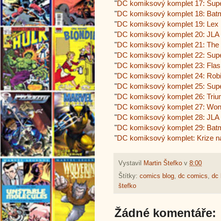
"
DC komiksový komplet 17: Supe
"
DC komiksový komplet 18: Batm
"
DC komiksový komplet 19: Lex L
"
DC komiksový komplet 20: JLA
"
DC komiksový komplet 21: The Br
"
DC komiksový komplet 22: Sup
"
DC komiksový komplet 23: Flas
"
DC komiksový komplet 24: Robi
"
DC komiksový komplet 25: Supe
"
DC komiksový komplet 26: Triu
"
DC komiksový komplet 27: Won
"
DC komiksový komplet 28: JLA 
"
DC komiksový komplet 29: Batm
"
DC komiksový komplet: Krize 
Vystavil
Martin Štefko
v
8:00
Štítky:
comics blog
,
dc comics
,
dc
štefko
Žádné komentáře: