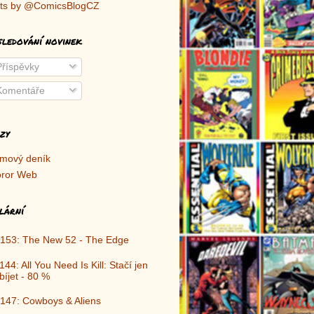
ts by @ComicsBlogCZ
sledování novinek
říspěvky
omentáře
zy
lmový deník
ror Web
lární
153: The New 52 - The Edge
144: All You Need Is Kill: Stačí jen
bíjet - 80 %
147: Cowboys & Aliens