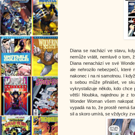
Diana se nachází ve stavu, kd
nemůže vrátit, nemluvě o tom, že
Diana nenachází ve své Wonder 
ale nehrozilo nebezpečí, které
nakonec i na ni samotnou. I když s
s sebou může přinášet, ve sku
vykrystalizuje někdo, kdo chce 
větší hloubka, najednou je z t
Wonder Woman všem nakopat prde
vypadá na to, že prostě nemá šan
sil a skoro umírá, se vždycky zv