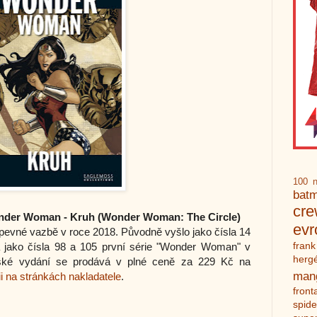
100 n
bat
cr
nder Woman - Kruh
(Wonder Woman: The Circle)
ev
pevné vazbě v roce 2018. Původně vyšlo jako čísla 14
frank
jako čísla 98 a 105 první série "Wonder Woman" v
herg
ské vydání se prodává v plné ceně za 229 Kč na
man
ii na stránkách nakladatele
.
front
spid