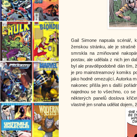
Gail Simone napsala scénář, k
ženskou stránku, ale je strašně 
smrskla na zmiňované nakopáván
postav, ale udělala z nich jen da
byl ale pravděpodobně dán tím, 
je pro mainstreamový komiks po
jako hodně omezující. Autorka mo
nakonec přišla jen s další pořá
najednou se to všechno, co se 
některých panelů doslova křiče
vlastně jen snaha udělat dojem, ž