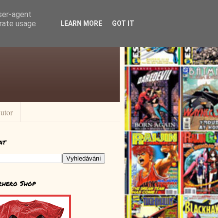
user-agent
erate usage
LEARN MORE
GOT IT
utor
at
rhero Shop