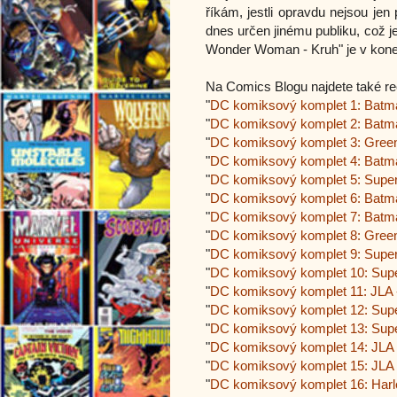
říkám, jestli opravdu nejsou jen 
dnes určen jinému publiku, což 
Wonder Woman - Kruh" je v kon
Na Comics Blogu najdete také re
"
DC komiksový komplet 1: Batman
"
DC komiksový komplet 2: Batman
"
DC komiksový komplet 3: Green
"
DC komiksový komplet 4: Batm
"
DC komiksový komplet 5: Super
"
DC komiksový komplet 6: Batman
"
DC komiksový komplet 7: Batma
"
DC komiksový komplet 8: Green
"
DC komiksový komplet 9: Superm
"
DC komiksový komplet 10: Super
"
DC komiksový komplet 11: JLA 
"
DC komiksový komplet 12: Supe
"
DC komiksový komplet 13: Supe
"
DC komiksový komplet 14: JLA -
"
DC komiksový komplet 15: JLA -
"
DC komiksový komplet 16: Harle