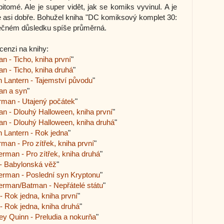
pitomé. Ale je super vidět, jak se komiks vyvinul. A je
je asi dobře. Bohužel kniha "DC komiksový komplet 30:
ečném důsledku spíše průměrná.
cenzi na knihy:
 - Ticho, kniha první
"
 - Ticho, kniha druhá
"
 Lantern - Tajemství původu
"
an a syn
"
man - Utajený počátek
"
 - Dlouhý Halloween, kniha první
"
n - Dlouhý Halloween, kniha druhá
"
 Lantern - Rok jedna
"
an - Pro zítřek, kniha první
"
man - Pro zítřek, kniha druhá
"
- Babylonská věž
"
rman - Poslední syn Kryptonu
"
rman/Batman - Nepřátelé státu
"
 Rok jedna, kniha první
"
 Rok jedna, kniha druhá
"
y Quinn - Preludia a nokurňa
"