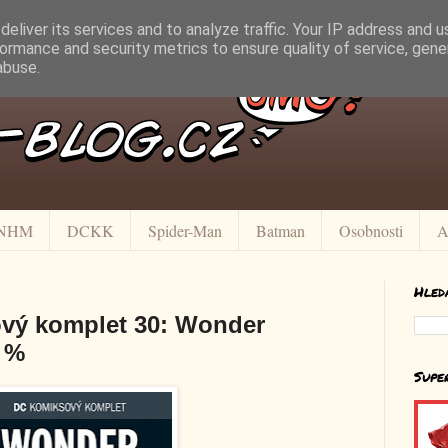
eliver its services and to analyze traffic. Your IP address and 
ormance and security metrics to ensure quality of service, gen
abuse.
NHM
DCKK
Spider-Man
Batman
Osobnosti
A
Hled
vý komplet 30: Wonder
 %
Supe