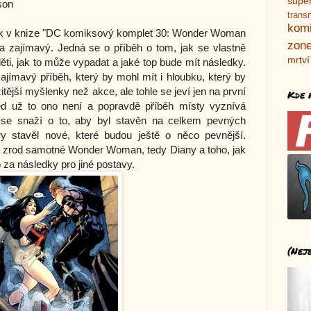
supe
son
trans
kom
ánek v knize "DC komiksový komplet 30: Wonder Woman
zone
la zajímavý. Jedná se o příběh o tom, jak se vlastně
mrtví
i, jak to může vypadat a jaké top bude mít následky.
ajímavý příběh, který by mohl mít i hloubku, který by
itější myšlenky než akce, ale tohle se jeví jen na první
Kde 
ed už to ono není a popravdě příběh místy vyznívá
e se snaží o to, aby byl stavěn na celkem pevných
ry stavěl nové, které budou ještě o něco pevnější.
ž zrod samotné Wonder Woman, tedy Diany a toho, jak
za následky pro jiné postavy.
(Nej