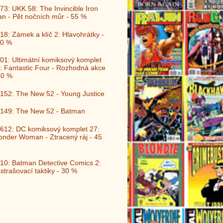
73: UKK 58: The Invincible Iron
n - Pět nočních můr - 55 %
18: Zámek a klíč 2: Hlavohrátky -
0 %
01: Ultimátní komiksový komplet
: Fantastic Four - Rozhodná akce
40 %
152: The New 52 - Young Justice
149: The New 52 - Batman
612: DC komiksový komplet 27:
nder Woman - Ztracený ráj - 45
10: Batman Detective Comics 2:
strašovací taktiky - 30 %