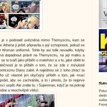
y je v podstatě uvězněna mimo Themysciru, kam se
 Athena ji ještě připravila o její schopnosti, pokud se
Woman uniformě. Tohle by asi tolik nevadilo, kdyby
 má dopadnout právě na Themysciru, na její matku a
e to tváří jako příběh o mateřství a o to, jaké oběti to
tečnosti je to příběh o tom, že se zde z minulosti
princeznu Dianu zabít. A najednou se z toho ztrácí ta
oho už vlastně jen obyčejný příběh o tom, jak musí
l, aby se zachránila, a to i přesto, že to nejprve
Sled
ci uspět. Ale znáte to, i Superman, když je na pokraji
edne a neochvějně vítězí.
Poku
sledo
světa
Faceb