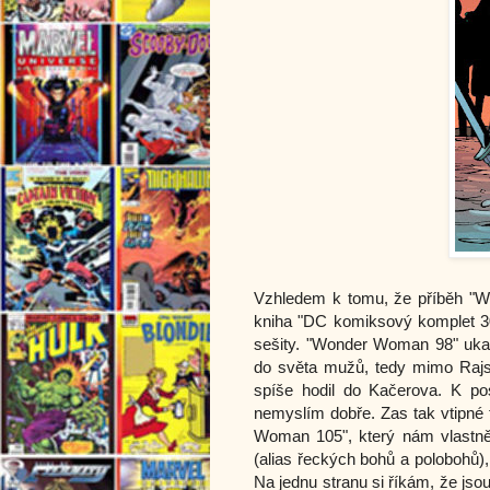
Vzhledem k tomu, že příběh "Wo
kniha "DC komiksový komplet 3
sešity. "Wonder Woman 98" uka
do světa mužů, tedy mimo Rajsk
spíše hodil do Kačerova. K p
nemyslím dobře. Zas tak vtipné 
Woman 105", který nám vlastně 
(alias řeckých bohů a polobohů),
Na jednu stranu si říkám, že jsou