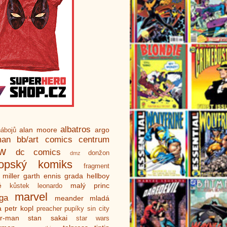
albatros
alan moore
argo
ábojů
man
bb/art
comics centrum
ew
dc comics
donžon
dmz
ropský komiks
fragment
 miller
garth ennis
grada
hellboy
é
malý princ
kůstek
leonardo
marvel
ga
meander
mladá
a
petr kopl
preacher
pupíky
sin city
er-man
stan sakai
star wars