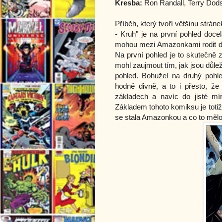
Kresba:
Ron Randall, Terry Dod
Příběh, který tvoří většinu str
- Kruh" je na první pohled doce
mohou mezi Amazonkami rodit dět
Na první pohled je to skutečně z
mohl zaujmout tím, jak jsou důlež
pohled. Bohužel na druhý pohl
hodně divně, a to i přesto, ž
základech a navíc do jisté mí
Základem tohoto komiksu je toti
se stala Amazonkou a co to mělo 