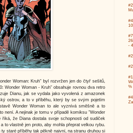
#2
Ma
#4
10
#7
26
- 
#2
#2
#1
nder Woman: Kruh" byl rozvržen jen do čtyř sešitů,
Wo
%
0: Wonder Woman - Kruh" obsahuje rovnou dva retro
zuje Dianu, jak se vydala jako vyvolená z amazonek
#4
ý ostrov, a to v příběhu, který by se svým pojetím
Za
ostavě Wonder Woman to ale vyznívá směšně a to
to není. A nejinak je tomu v případě komiksu "Wonder
říká, že Diana dostala svoje schopnosti od sudiček
 a to vlastně jen proto, aby mohla přeprat velkou rybu.
 ty staré příběhy tak pěkně naivní, na stranu druhou si