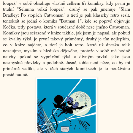
loupež" v sobě obsahuje vlastně celkem tři komiksy, kdy první je
titulní "Selinina velká loupež", druhý se pak jmenuje "Slam
Bradley: Po stopách Catwoman" a třetí je pak klasický retro sešit,
tentokrát se jedná o komiks "Batman 1", kde se poprvé objevuje
Kočka, tedy postava, která v současné době nese jméno Catwoman.
Komiksy jsou seřazené v knize takhle, jak jsem je napsal, ale pokud
se kvality týká, je první takový průměrný, druhý je tím nejlepším,
co v knize najdete, a třetí je holt retro, které už dneska tolik
nezaujme, myslím z hlediska dějového, protože v sobě má hodně
naivity, pokud se vyprávění týká, a divným prvků, jako jsou
nesmyslné převleky a podobně. Jasně, tohle není něco, co by mi
primárně vadilo, ale v těch starých komiksech je to používáno
prostě nudně.