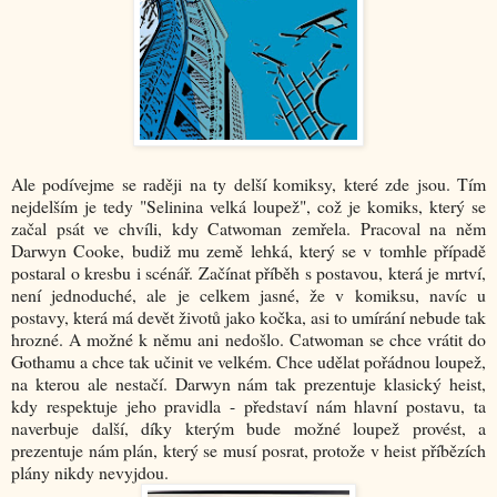
Ale podívejme se raději na ty delší komiksy, které zde jsou. Tím
nejdelším je tedy "Selinina velká loupež", což je komiks, který se
začal psát ve chvíli, kdy Catwoman zemřela. Pracoval na něm
Darwyn Cooke, budiž mu země lehká, který se v tomhle případě
postaral o kresbu i scénář. Začínat příběh s postavou, která je mrtví,
není jednoduché, ale je celkem jasné, že v komiksu, navíc u
postavy, která má devět životů jako kočka, asi to umírání nebude tak
hrozné. A možné k němu ani nedošlo. Catwoman se chce vrátit do
Gothamu a chce tak učinit ve velkém. Chce udělat pořádnou loupež,
na kterou ale nestačí. Darwyn nám tak prezentuje klasický heist,
kdy respektuje jeho pravidla - představí nám hlavní postavu, ta
naverbuje další, díky kterým bude možné loupež provést, a
prezentuje nám plán, který se musí posrat, protože v heist příbězích
plány nikdy nevyjdou.