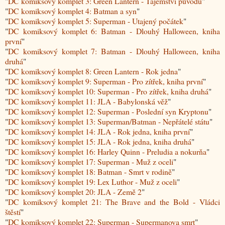
"
DC komiksový komplet 3: Green Lantern - Tajemství původu
"
"
DC komiksový komplet 4: Batman a syn
"
"
DC komiksový komplet 5: Superman - Utajený počátek
"
"
DC komiksový komplet 6: Batman - Dlouhý Halloween, kniha
první
"
"
DC komiksový komplet 7: Batman - Dlouhý Halloween, kniha
druhá
"
"
DC komiksový komplet 8: Green Lantern - Rok jedna
"
"
DC komiksový komplet 9: Superman - Pro zítřek, kniha první
"
"
DC komiksový komplet 10: Superman - Pro zítřek, kniha druhá
"
"
DC komiksový komplet 11: JLA - Babylonská věž
"
"
DC komiksový komplet 12: Superman - Poslední syn Kryptonu
"
"
DC komiksový komplet 13: Superman/Batman - Nepřátelé státu
"
"
DC komiksový komplet 14: JLA - Rok jedna, kniha první
"
"
DC komiksový komplet 15: JLA - Rok jedna, kniha druhá
"
"
DC komiksový komplet 16: Harley Quinn - Preludia a nokurňa
"
"
DC komiksový komplet 17: Superman - Muž z oceli
"
"
DC komiksový komplet 18: Batman - Smrt v rodině
"
"
DC komiksový komplet 19: Lex Luthor - Muž z oceli
"
"
DC komiksový komplet 20: JLA - Země 2
"
"
DC komiksový komplet 21: The Brave and the Bold - Vládci
štěstí
"
"
DC komiksový komplet 22: Superman - Supermanova smrt
"