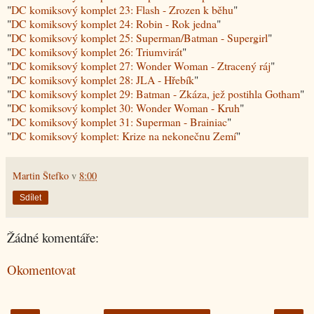
"
DC komiksový komplet 23: Flash - Zrozen k běhu
"
"
DC komiksový komplet 24: Robin - Rok jedna
"
"
DC komiksový komplet 25: Superman/Batman - Supergirl
"
"
DC komiksový komplet 26: Triumvirát
"
"
DC komiksový komplet 27: Wonder Woman - Ztracený ráj
"
"
DC komiksový komplet 28: JLA - Hřebík
"
"
DC komiksový komplet 29: Batman - Zkáza, jež postihla Gotham
"
"
DC komiksový komplet 30: Wonder Woman - Kruh
"
"
DC komiksový komplet 31: Superman - Brainiac
"
"
DC komiksový komplet: Krize na nekonečnu Zemí
"
Martin Štefko
v
8:00
Sdílet
Žádné komentáře:
Okomentovat