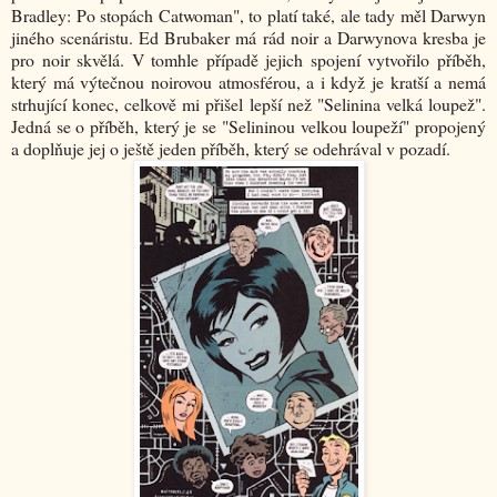
Bradley: Po stopách Catwoman", to platí také, ale tady měl Darwyn
jiného scenáristu. Ed Brubaker má rád noir a Darwynova kresba je
pro noir skvělá. V tomhle případě jejich spojení vytvořilo příběh,
který má výtečnou noirovou atmosférou, a i když je kratší a nemá
strhující konec, celkově mi přišel lepší než "Selinina velká loupež".
Jedná se o příběh, který je se "Selininou velkou loupeží" propojený
a doplňuje jej o ještě jeden příběh, který se odehrával v pozadí.