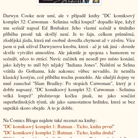
Darwyn Cooke noir umí, ale v případě knihy "DC komiksový
komplet 32: Catwoman - Selinina velká loupež" dopadlo lépe, když
mu scénář napsal Ed Brubaker. Jeho vlastní scénář u titulního
příběhu prostě tak skvělý není. Je to fajn, celkem průměrná,
zlodějská jízda, která mě osobně dovedla chytnout až v závěru. Více
jsem si pak užíval Darwynovu kresbu, která - ač je tak jiná - dovede
skvěle vytvářet atmosféru. Ale jakmile je spojena s humorem ve
scénáři, něco to ztrácí. Navíc začátek mi nesedl pro místo konání,
jako kdyby to měl být nějaký "Indiana Jones". Naštěstí se Selina
vrátila do Gothamu, kde nakonec vůbec nevadilo, že neměla
klasický kostým, což příběhu trochu pomohlo. Ale silnější dojmy ve
mně zanechal "Slam Bradley: Po stopách Catwoman", který je i
dobře napsaný. "DC komiksový komplet 32: Catwoman - Selinina
velká loupež" představuje kočku jinak, ne jako součást
superhrdinských týmů, ale jako samostatnou hrdinku, která se bez
supráků skoro obejde. A to je dobře.
Na Comics Blogu najdete také recenzi na knihy:
"
DC komiksový komplet 1: Batman - Ticho, kniha první
"
"
DC komiksový komplet 2: Batman - Ticho, kniha druhá
"