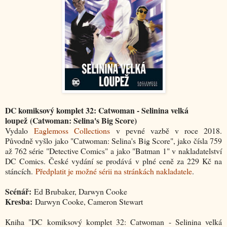
DC komiksový komplet 32: Catwoman - Selinina velká
loupež
(Catwoman: Selina's Big Score)
Vydalo
Eaglemoss Collections
v pevné vazbě v roce 2018.
Původně vyšlo jako "Catwoman: Selina's Big Score", jako čísla 759
až 762 série "Detective Comics" a jako "Batman 1" v nakladatelství
DC Comics. České vydání se prodává v plné ceně za 229 Kč na
stáncích.
Předplatit je možné sérii na stránkách nakladatele
.
Scénář:
Ed Brubaker, Darwyn Cooke
Kresba:
Darwyn Cooke, Cameron Stewart
Kniha "DC komiksový komplet 32: Catwoman - Selinina velká