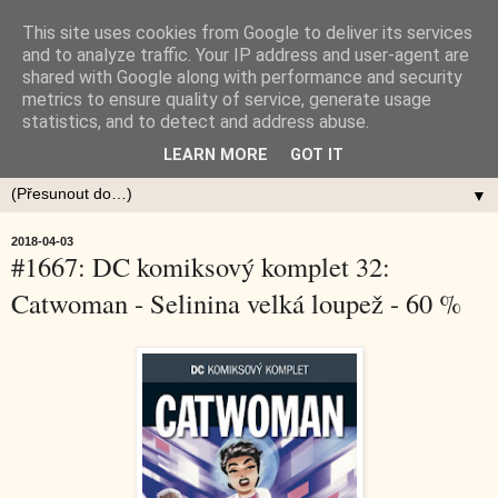
This site uses cookies from Google to deliver its services
and to analyze traffic. Your IP address and user-agent are
shared with Google along with performance and security
metrics to ensure quality of service, generate usage
statistics, and to detect and address abuse.
LEARN MORE
GOT IT
▼
2018-04-03
#1667: DC komiksový komplet 32:
Catwoman - Selinina velká loupež - 60 %