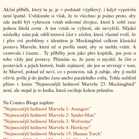
Akční příběh, který tu je, je v podstatě výplňový, i když vyprávěn
není špatně. Uvědomíte si však, že to všechno je psáno proto, aby
zde mohl být vyhrocen vztah milostné dvojice, která k sobě zase
jednou hledá cestu. A ten vztah se vyhrotí, ale nevyřeší. Nějaké
následky nám pak sdělí textová část v závěru, která vlastně tvrdí, že
i přes své problémy s identitou je Mockingbird celkem klasická
postava Marvelu, která už si prošla smrtí, aby se mohla vrátit. A
cestovala i časem... Ty příběhy jsou jako přes kopírák, jen jsou u
toho vždy jiné postavy. Přiznám se, že jsem si myslel, že číst o
postavách a jejich historii, bude zajímavé, ale jen se utvrzuji v tom,
že Marvel, pokud už neví, co s postavou, tak ji zabije, aby ji mohl
oživit, pošle ji do jiného času anebo paralelního světa. Tohle naštěstí
přímo v knize "Nejmocnější hrdinové Marvelu 23: Mockingbird"
není, ale stejně je to kniha, která osciluje kolem průměru.
Na Comics Blogu najdete:
"
Nejmocnější hrdinové Marvelu 1: Avengers
"
"
Nejmocnější hrdinové Marvelu 2: Spider-Man
"
"
Nejmocnější hrdinové Marvelu 3: Wolverine
"
"
Nejmocnější hrdinové Marvelu 4: Hawkeye
"
"
Nejmocnější hrdinové Marvelu 15: Human Torch
"