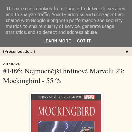
This site uses cookies from Google to deliver its services
and to analyze traffic. Your IP address and user-agent are
shared with Google along with performance and security
metrics to ensure quality of service, generate usage
statistics, and to detect and address abuse.
LEARN MORE
GOT IT
▼
2017-07-24
#1486: Nejmocnější hrdinové Marvelu 23:
Mockingbird - 55 %