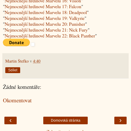
"
Nejmocnější hrdinové Marvelu 16: Vision
"
"
Nejmocnější hrdinové Marvelu 17: Falcon
"
"
Nejmocnější hrdinové Marvelu 18: Deadpool
"
"
Nejmocnější hrdinové Marvelu 19: Valkyrie
"
"
Nejmocnější hrdinové Marvelu 20: Punisher
"
"
Nejmocnější hrdinové Marvelu 21: Nick Fury
"
"
Nejmocnější hrdinové Marvelu 22: Black Panther
"
Martin Štefko
v
4:40
Sdílet
Žádné komentáře:
Okomentovat
‹
›
Domovská stránka