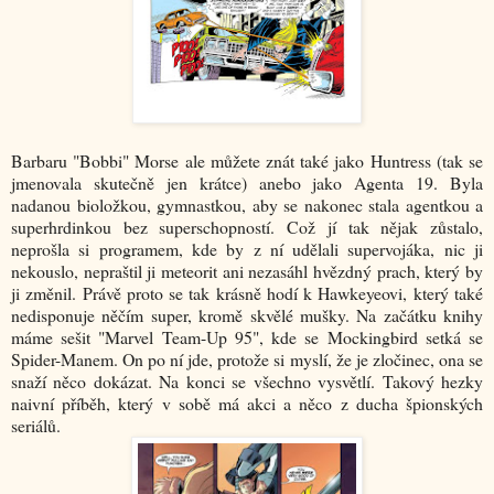
Barbaru "Bobbi" Morse ale můžete znát také jako Huntress (tak se
jmenovala skutečně jen krátce) anebo jako Agenta 19. Byla
nadanou bioložkou, gymnastkou, aby se nakonec stala agentkou a
superhrdinkou bez superschopností. Což jí tak nějak zůstalo,
neprošla si programem, kde by z ní udělali supervojáka, nic ji
nekouslo, nepraštil ji meteorit ani nezasáhl hvězdný prach, který by
ji změnil. Právě proto se tak krásně hodí k Hawkeyeovi, který také
nedisponuje něčím super, kromě skvělé mušky. Na začátku knihy
máme sešit "Marvel Team-Up 95", kde se Mockingbird setká se
Spider-Manem. On po ní jde, protože si myslí, že je zločinec, ona se
snaží něco dokázat. Na konci se všechno vysvětlí. Takový hezky
naivní příběh, který v sobě má akci a něco z ducha špionských
seriálů.