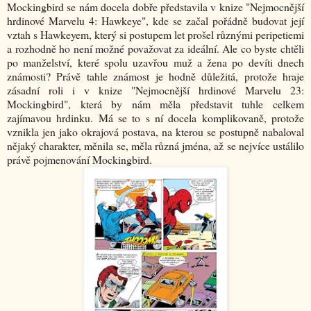
Mockingbird se nám docela dobře představila v knize "Nejmocnější
hrdinové Marvelu 4: Hawkeye", kde se začal pořádně budovat její
vztah s Hawkeyem, který si postupem let prošel různými peripetiemi
a rozhodně ho není možné považovat za ideální. Ale co byste chtěli
po manželství, které spolu uzavřou muž a žena po devíti dnech
známosti? Právě tahle známost je hodně důležitá, protože hraje
zásadní roli i v knize "Nejmocnější hrdinové Marvelu 23:
Mockingbird", která by nám měla představit tuhle celkem
zajímavou hrdinku. Má se to s ní docela komplikovaně, protože
vznikla jen jako okrajová postava, na kterou se postupně nabaloval
nějaký charakter, měnila se, měla různá jména, až se nejvíce ustálilo
právě pojmenování Mockingbird.