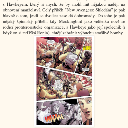
s Hawkeyem, který si myslí, že by mohl mít nějakou naději na
obnovení manželství. Celý příběh "New Avengers: Shledání" je pak
hlavně o tom, jestli se dvojice zase dá dohromady. Do toho je pak
nějaký špionský příběh, kdy Mockingbird jako velitelka nově se
rodící protiteroristické organizace, a Hawkeye jako její společník (i
když on si teď říká Ronin), chtějí zabránit výbuchu strašlivé bomby.