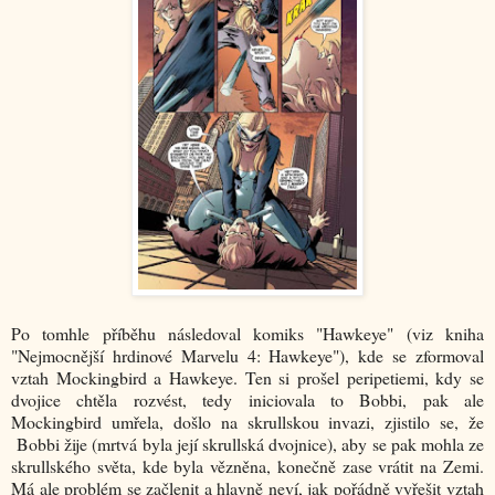
Po tomhle příběhu následoval komiks "Hawkeye" (viz kniha
"Nejmocnější hrdinové Marvelu 4: Hawkeye"), kde se zformoval
vztah Mockingbird a Hawkeye. Ten si prošel peripetiemi, kdy se
dvojice chtěla rozvést, tedy iniciovala to Bobbi, pak ale
Mockingbird umřela, došlo na skrullskou invazi, zjistilo se, že
Bobbi žije (mrtvá byla její skrullská dvojnice), aby se pak mohla ze
skrullského světa, kde byla vězněna, konečně zase vrátit na Zemi.
Má ale problém se začlenit a hlavně neví, jak pořádně vyřešit vztah