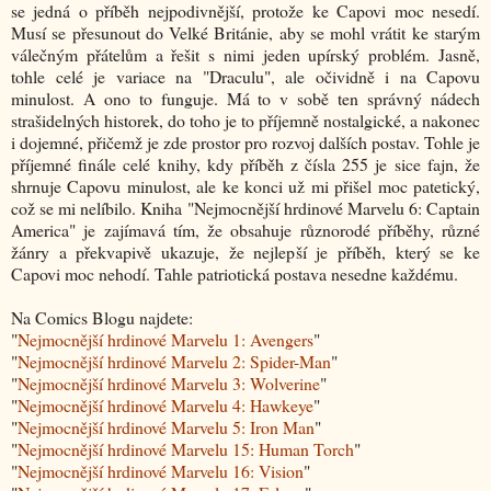
se jedná o příběh nejpodivnější, protože ke Capovi moc nesedí.
Musí se přesunout do Velké Británie, aby se mohl vrátit ke starým
válečným přátelům a řešit s nimi jeden upírský problém. Jasně,
tohle celé je variace na "Draculu", ale očividně i na Capovu
minulost. A ono to funguje. Má to v sobě ten správný nádech
strašidelných historek, do toho je to příjemně nostalgické, a nakonec
i dojemné, přičemž je zde prostor pro rozvoj dalších postav. Tohle je
příjemné finále celé knihy, kdy příběh z čísla 255 je sice fajn, že
shrnuje Capovu minulost, ale ke konci už mi přišel moc patetický,
což se mi nelíbilo. Kniha "Nejmocnější hrdinové Marvelu 6: Captain
America" je zajímavá tím, že obsahuje různorodé příběhy, různé
žánry a překvapivě ukazuje, že nejlepší je příběh, který se ke
Capovi moc nehodí. Tahle patriotická postava nesedne každému.
Na Comics Blogu najdete:
"
Nejmocnější hrdinové Marvelu 1: Avengers
"
"
Nejmocnější hrdinové Marvelu 2: Spider-Man
"
"
Nejmocnější hrdinové Marvelu 3: Wolverine
"
"
Nejmocnější hrdinové Marvelu 4: Hawkeye
"
"
Nejmocnější hrdinové Marvelu 5: Iron Man
"
"
Nejmocnější hrdinové Marvelu 15: Human Torch
"
"
Nejmocnější hrdinové Marvelu 16: Vision
"