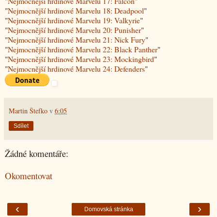
"
Nejmocnější hrdinové Marvelu 17: Falcon
"
"
Nejmocnější hrdinové Marvelu 18: Deadpool
"
"
Nejmocnější hrdinové Marvelu 19: Valkyrie
"
"
Nejmocnější hrdinové Marvelu 20: Punisher
"
"
Nejmocnější hrdinové Marvelu 21: Nick Fury
"
"
Nejmocnější hrdinové Marvelu 22: Black Panther
"
"
Nejmocnější hrdinové Marvelu 23: Mockingbird
"
"
Nejmocnější hrdinové Marvelu 24: Defenders
"
Martin Štefko
v
6:05
Sdílet
Žádné komentáře:
Okomentovat
‹
›
Domovská stránka