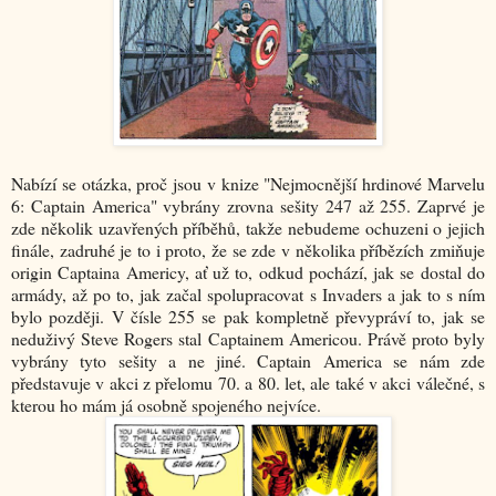
Nabízí se otázka, proč jsou v knize "Nejmocnější hrdinové Marvelu
6: Captain America" vybrány zrovna sešity 247 až 255. Zaprvé je
zde několik uzavřených příběhů, takže nebudeme ochuzeni o jejich
finále, zadruhé je to i proto, že se zde v několika příbězích zmiňuje
origin Captaina Americy, ať už to, odkud pochází, jak se dostal do
armády, až po to, jak začal spolupracovat s Invaders a jak to s ním
bylo později. V čísle 255 se pak kompletně převypráví to, jak se
neduživý Steve Rogers stal Captainem Americou. Právě proto byly
vybrány tyto sešity a ne jiné. Captain America se nám zde
představuje v akci z přelomu 70. a 80. let, ale také v akci válečné, s
kterou ho mám já osobně spojeného nejvíce.