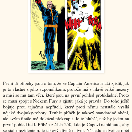
První tři příběhy jsou o tom, že se Captain America snaží zjistit, jak
je to vlastně s jeho vzpomínkami, protože má v hlavě velké mezery
a mísí se mu tam věci, které jsou na první pohled protikladné. Proto
se musí spojit s Nickem Fury a zjistit, jaká je pravda. Do toho ještě
bojuje proti tajnému nepříteli, který proti němu neustále vysílá
nějaké dvojníky-roboty. Tenhle příběh je takový standardně akční,
ale svým finále mě dokázal překvapit. Je to hlubší, než by jeden na
první pohled řekl. Příběh z čísla 250, kde je Capovi nabídnuto, aby
se stal prezidentem, je takový divně naivní. Následuje dvojice opět