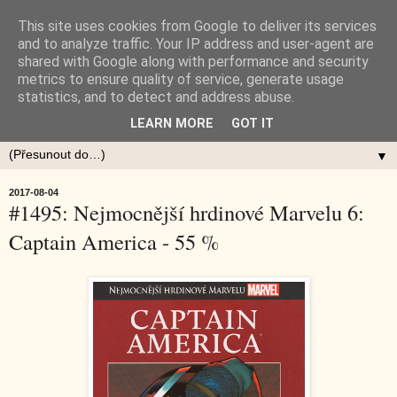
This site uses cookies from Google to deliver its services
and to analyze traffic. Your IP address and user-agent are
shared with Google along with performance and security
metrics to ensure quality of service, generate usage
statistics, and to detect and address abuse.
LEARN MORE
GOT IT
▼
2017-08-04
#1495: Nejmocnější hrdinové Marvelu 6:
Captain America - 55 %