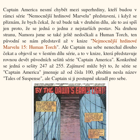
Captain America nesmí chybět mezi superhrdiny, kteří budou v
rámci série "Nemocnější hrdinové Marvelu" představeni, i když se
přiznám, že bych čekal, že už bude tak v druhém dílu, ale to asi spíš
jen proto, že se jedná o jednu z nejstarších postav. Na druhou
stranu, Namora jsme se také ještě nedočkali a Human Torch, ten
původní se nám představil až v knize "
Nejmocnější hrdinové
Marvelu 15: Human Torch
". Ale Captain na sebe nenechal dlouho
čekat a objevil se v šestém dílu série, a to v knize, která představuje
rovnou devět původních sešitů série "Captain America". Konkrétně
se jedná o sešity 247 až 255. Zajímavé může být to, že série se
"Captain America" jmenuje až od čísla 100, předtím nesla název
"Tales of Suspense", ale Captain si ji postupně ukradl pro sebe.