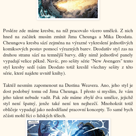
Posléze zde máme kresbu, na níž pracovalo vícero umělců. Z nich
hned na začátek musím zmínit Jima Cheunga a Mika Deodata.
Cheungova kresba sází zejména na výrazné vykreslení jednotlivých
komiksových postav pomocí výrazných barev. Deodatův styl zas na
druhou stranu sází na temnější barvy, díky nimž jednotlivé panely
vypadají velice pěkně. Navíc, pro sešity série "New Avengers" tento
styl kresby sedí (sám Deodato totiž kreslil všechny sešity z této
série, které najdete uvnitř knihy).
Taktéž nesmím zapomenout na Dustina Weavera. Ano, jeho styl je
dost podobný tomu od Jima Cheunga. I přesto si myslím, že vám
jeho talent nebude vadit. Pak zde máme zbylé dva umělce, jejichž
styl není špatný, jenže také není ten nejhezčí. Mnohokrát totiž
obličeje vypadají jako nedodělané pracovní koncepty. To samé bych
zčásti mohl říci o lidských tělech.