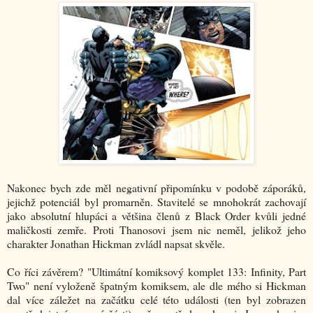
Nakonec bych zde měl negativní připomínku v podobě záporáků,
jejichž potenciál byl promarněn. Stavitelé se mnohokrát zachovají
jako absolutní hlupáci a většina členů z Black Order kvůli jedné
maličkosti zemře. Proti Thanosovi jsem nic neměl, jelikož jeho
charakter Jonathan Hickman zvládl napsat skvěle.
Co říci závěrem? "Ultimátní komiksový komplet 133: Infinity, Part
Two" není vyloženě špatným komiksem, ale dle mého si Hickman
dal více záležet na začátku celé této události (ten byl zobrazen