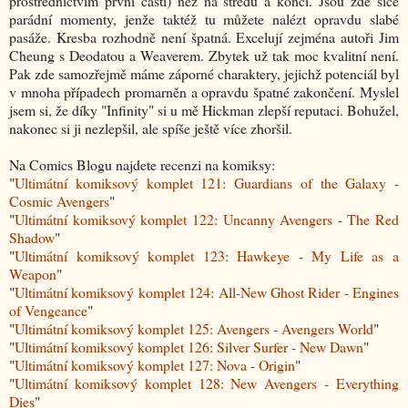
prostřednictvím první části) než na středu a konci. Jsou zde sice
parádní momenty, jenže taktéž tu můžete nalézt opravdu slabé
pasáže. Kresba rozhodně není špatná. Excelují zejména autoři Jim
Cheung s Deodatou a Weaverem. Zbytek už tak moc kvalitní není.
Pak zde samozřejmě máme záporné charaktery, jejichž potenciál byl
v mnoha případech promarněn a opravdu špatné zakončení. Myslel
jsem si, že díky "Infinity" si u mě Hickman zlepší reputaci. Bohužel,
nakonec si ji nezlepšil, ale spíše ještě více zhoršil.
Na Comics Blogu najdete recenzi na komiksy:
"
Ultimátní komiksový komplet 121: Guardians of the Galaxy -
Cosmic Avengers
"
"
Ultimátní komiksový komplet 122: Uncanny Avengers - The Red
Shadow
"
"
Ultimátní komiksový komplet 123: Hawkeye - My Life as a
Weapon
"
"
Ultimátní komiksový komplet 124: All-New Ghost Rider - Engines
of Vengeance
"
"
Ultimátní komiksový komplet 125: Avengers - Avengers World
"
"
Ultimátní komiksový komplet 126: Silver Surfer - New Dawn
"
"
Ultimátní komiksový komplet 127: Nova - Origin
"
"
Ultimátní komiksový komplet 128: New Avengers - Everything
Dies
"