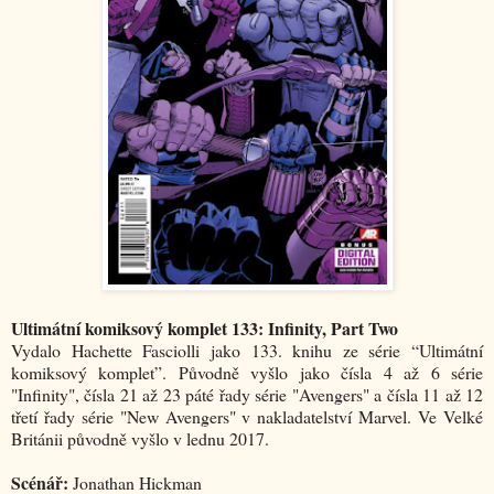
Ultimátní komiksový komplet 133: Infinity, Part Two
Vydalo Hachette Fasciolli jako 133. knihu ze série “Ultimátní
komiksový komplet”. Původně vyšlo jako čísla 4 až 6 série
"Infinity", čísla 21 až 23 páté řady série "Avengers" a čísla 11 až 12
třetí řady série "New Avengers" v nakladatelství Marvel. Ve Velké
Británii původně vyšlo v lednu 2017.
Scénář:
Jonathan Hickman