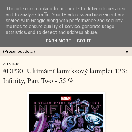
This site uses cookies from Google to deliver its services
and to analyze traffic. Your IP address and user-agent are
shared with Google along with performance and security
metrics to ensure quality of service, generate usage
statistics, and to detect and address abuse.
LEARN MORE
GOT IT
▼
2017-11-18
#DP30: Ultimátní komiksový komplet 133:
Infinity, Part Two - 55 %