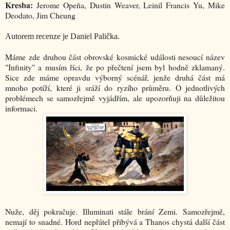
Kresba:
Jerome Opeña, Dustin Weaver, Leinil Francis Yu, Mike
Deodato, Jim Cheung
Autorem recenze je Daniel Palička.
Máme zde druhou část obrovské kosmické události nesoucí název
"Infinity" a musím říci, že po přečtení jsem byl hodně zklamaný.
Sice zde máme opravdu výborný scénář, jenže druhá část má
mnoho potíží, které ji sráží do ryzího průměru. O jednotlivých
problémech se samozřejmě vyjádřím, ale upozorňuji na důležitou
informaci.
Nuže, děj pokračuje. Illuminati stále brání Zemi. Samozřejmě,
nemají to snadné. Hord nepřátel přibývá a Thanos chystá další část