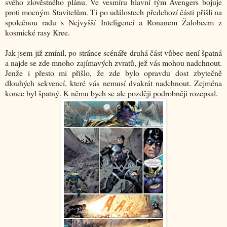
svého zlověstného plánu. Ve vesmíru hlavní tým Avengers bojuje
proti mocným Stavitelům. Ti po událostech předchozí části přišli na
společnou radu s Nejvyšší Inteligencí a Ronanem Žalobcem z
kosmické rasy Kree.
Jak jsem již zmínil, po stránce scénáře druhá část vůbec není špatná
a najde se zde mnoho zajímavých zvratů, jež vás mohou nadchnout.
Jenže i přesto mi přišlo, že zde bylo opravdu dost zbytečně
dlouhých sekvencí, které vás nemusí dvakrát nadchnout. Zejména
konec byl špatný. K němu bych se ale později podrobněji rozepsal.