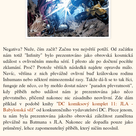
Negativa? Nuže, čím začít? Začnu tou největší potíží. Od začátku
nám totiž "Infinity" bylo prezentováno jako obrovská kosmická
událost s ovlivněním mnoha sérií. I přesto ale po dočtení pocítíte
zklamání. Proč? Protože větších následků najdete opravdu málo.
Navíc, většina z nich převážně ovlivní buď královskou rodinu
Inhumans nebo některé mimozemské rasy. Takže dá-li se to tak říci,
funguje zde něco, co by mohlo dostat název "paradox převratnosti",
kdy příběh nebo událost nám je prezentována jako něco
převratného, přičemž nakonec nic zásadního neovlivní. Zde dám
příklad v podobě knihy "
DC komiksový komplet 11: JLA -
Babylonská věž
" od konkurenčního vydavatelství DC. Přece jenom,
ta nám byla prezentována jakožto obrovská záležitost zaměřena
převážně na Batmana s JLA. Nakonec ale dopadla pouze jako
průměrný, lehce zapomenutelný příběh, který ničím neoslnil.