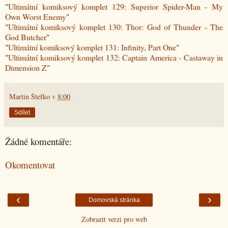
"
Ultimátní komiksový komplet 129: Superior Spider-Man - My
Own Worst Enemy
"
"
Ultimátní komiksový komplet 130: Thor: God of Thunder - The
God Butcher
"
"
Ultimátní komiksový komplet 131: Infinity, Part One
"
"
Ultimátní komiksový komplet 132: Captain America - Castaway in
Dimension Z
"
Martin Štefko
v
8:00
Sdílet
Žádné komentáře:
Okomentovat
‹
›
Domovská stránka
Zobrazit verzi pro web