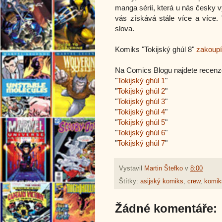
manga sérií, která u nás česky vy
vás získává stále více a více.
slova.
Komiks "
Tokijský ghúl 8
"
zakoupí
Na Comics Blogu najdete recenz
"
Tokijský ghúl 1
"
"
Tokijský ghúl 2
"
"
Tokijský ghúl 3
"
"
Tokijský ghúl 4
"
"
Tokijský ghúl 5
"
"
Tokijský ghúl 6
"
"
Tokijský ghúl 7
"
Vystavil
Martin Štefko
v
8:00
Štítky:
asijský komiks
,
crew
,
komik
Žádné komentáře: