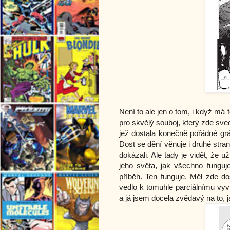
Není to ale jen o tom, i když má t
pro skvělý souboj, který zde sve
jež dostala konečně pořádné grá
Dost se dění věnuje i druhé stran
dokázali. Ale tady je vidět, že u
jeho světa, jak všechno funguj
příběh. Ten funguje. Měl zde d
vedlo k tomuhle parciálnímu vyvr
a já jsem docela zvědavý na to, 