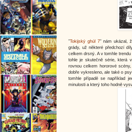
"
Tokijský ghúl 7
" nám ukázal, ž
grády, už některé předchozí díl
celkem drsný. A v tomhle trendu 
tohle je skutečně série, která
rovnou celkem hororové scény, 
dobře vykresleno, ale také o psy
tomhle případě se například je
minulosti a který toho hodně vysv