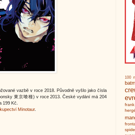
100 n
bat
cr
žované vazbě v roce 2018. Původně vyšlo jako čísla
aponsky
東京喰種
) v roce 2013. České vydání má 204
ev
a 199 Kč.
frank
hkupectví Minotaur
.
herg
man
front
spid