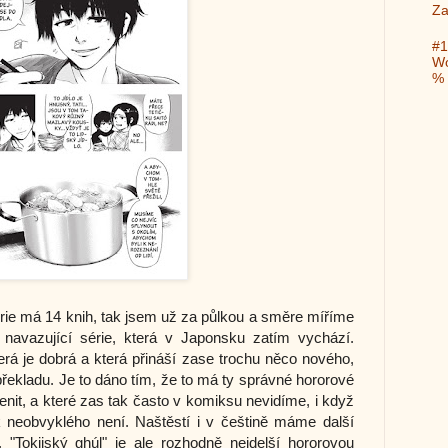
Za
#1
Wo
%
ie má 14 knih, tak jsem už za půlkou a směre míříme
 navazující série, která v Japonsku zatím vychází.
á je dobrá a která přináší zase trochu něco nového,
ekladu. Je to dáno tím, že to má ty správné hororové
nit, a které zas tak často v komiksu nevidíme, i když
 neobvyklého není. Naštěstí i v češtině máme další
i. "Tokijský ghúl" je ale rozhodně nejdelší hororovou