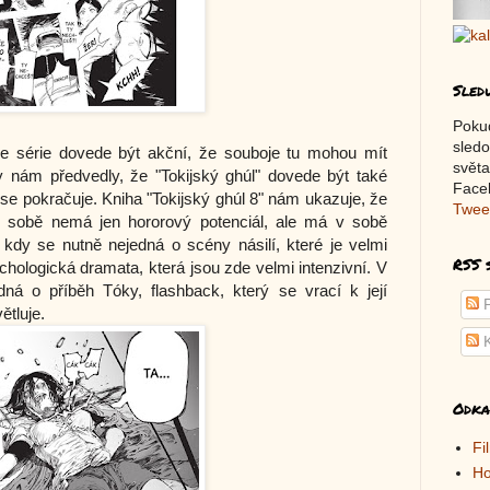
Sled
Poku
sledo
e série dovede být akční, že souboje tu mohou mít
světa
y nám předvedly, že "Tokijský ghúl" dovede být také
Faceb
se pokračuje. Kniha "Tokijský ghúl 8" nám ukazuje, že
Twee
 v sobě nemá jen hororový potenciál, ale má v sobě
kdy se nutně nejedná o scény násilí, které je velmi
RSS 
chologická dramata, která jsou zde velmi intenzivní. V
dná o příběh Tóky, flashback, který se vrací k její
P
ětluje.
K
Odka
Fi
Ho