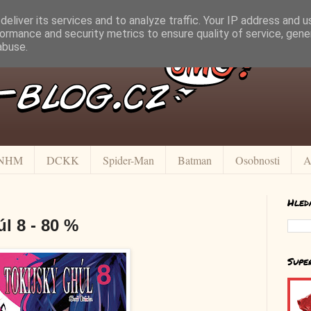
eliver its services and to analyze traffic. Your IP address and 
ormance and security metrics to ensure quality of service, gen
abuse.
NHM
DCKK
Spider-Man
Batman
Osobnosti
A
Hled
l 8 - 80 %
Supe