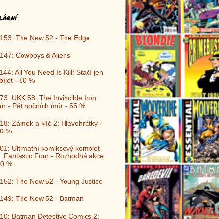
lární
153: The New 52 - The Edge
147: Cowboys & Aliens
144: All You Need Is Kill: Stačí jen
bíjet - 80 %
73: UKK 58: The Invincible Iron
n - Pět nočních můr - 55 %
18: Zámek a klíč 2: Hlavohrátky -
0 %
01: Ultimátní komiksový komplet
: Fantastic Four - Rozhodná akce
40 %
152: The New 52 - Young Justice
149: The New 52 - Batman
10: Batman Detective Comics 2: