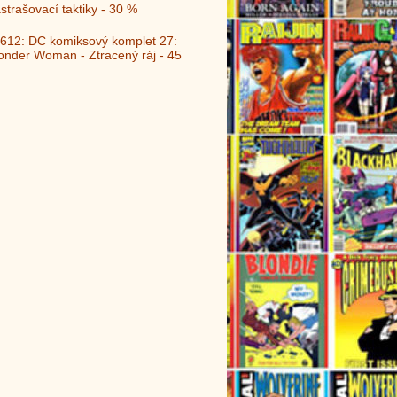
strašovací taktiky - 30 %
612: DC komiksový komplet 27:
nder Woman - Ztracený ráj - 45