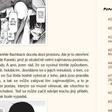
Popu
#2
#2
#1
za
#2
Ma
enhle flashback docela dost prostoru. Ale je to otevření
de Kaneki, jenž je skutečně velmi zajímavou postavou,
#4
dy. A ano, jsem rád, že se vyvinul tímhle způsobem.
10
ě, holubicím, dovídáme se o jejich minulosti, o tom, co
ž se Sui Išida hodně vykecal z toho, jaká jsou pravidla
#7
26
e, a tak se může zabývat tím zajímavějším, a to je
- 
ost postav, kterým se musel věnovat, ale všechno to
cholení. Teď se může začít odvíjet trochu jiný příběh,
#2
jak bude vypadat.
#2
#4