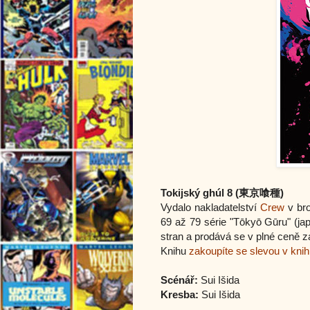
Tokijský ghúl 8
(東京喰種)
Vydalo nakladatelství
Crew
v bro
69 až 79 série "Tōkyō Gūru" (j
stran a prodává se v plné ceně z
Knihu
zakoupíte se slevou v kni
Scénář:
Sui Išida
Kresba:
Sui Išida