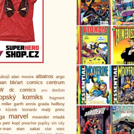
albatros
alan moore
argo
ábojů
man
bb/art
comics centrum
ew
dc comics
donžon
dmz
ropský komiks
fragment
 miller
garth ennis
grada
hellboy
é
malý princ
kůstek
leonardo
marvel
ga
meander
mladá
a
petr kopl
preacher
pupíky
sin city
er-man
stan sakai
star wars