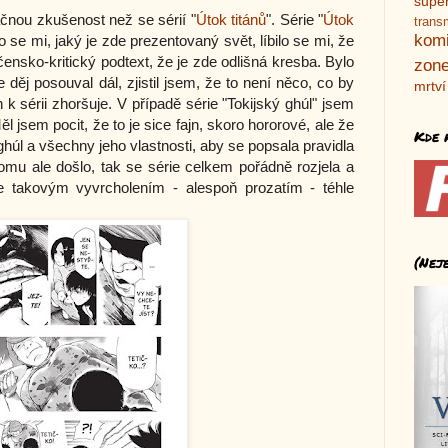
supe
čnou zkušenost než se sérií "
Útok titánů
". Série "
Útok
trans
kom
lo se mi, jaký je zde prezentovaný svět, líbilo se mi, že
ensko-kritický podtext, že je zde odlišná kresba. Bylo
zone
 děj posouval dál, zjistil jsem, že to není něco, co by
mrtví
 k sérii zhoršuje. V případě série "Tokijský ghúl" jsem
 jsem pocit, že to je sice fajn, skoro hororové, ale že
Kde 
ghúl a všechny jeho vlastnosti, aby se popsala pravidla
mu ale došlo, tak se série celkem pořádně rozjela a
je takovým vyvrcholením - alespoň prozatím - téhle
(Nej