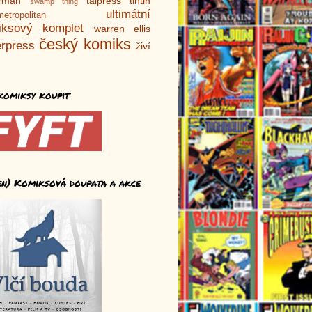
rman
talpress
tintin
swamp thing
ultimátní
metropolitan
iksový komplet
warren ellis
český komiks
rpress
živí
komiksy koupit
en) Komiksová doupata a akce