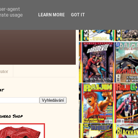
user-agent
erate usage
LEARN MORE
GOT IT
utor
at
rhero Shop