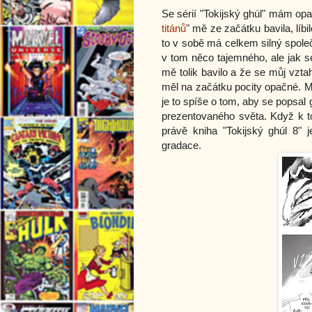
Se sérií "Tokijský ghúl" mám opa
titánů
" mě ze začátku bavila, líbi
to v sobě má celkem silný společ
v tom něco tajemného, ale jak se
mě tolik bavilo a že se můj vztah
měl na začátku pocity opačné. Měl
je to spíše o tom, aby se popsal 
prezentovaného světa. Když k to
právě kniha "Tokijský ghúl 8" 
gradace.