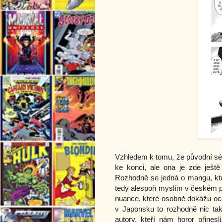
Vzhledem k tomu, že původní sér
ke konci, ale ona je zde ještě
Rozhodně se jedná o mangu, kter
tedy alespoň myslím v českém př
nuance, které osobně dokážu oce
v Japonsku to rozhodně nic tak
autory, kteří nám horor přinesl