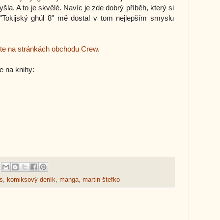
šla. A to je skvělé. Navíc je zde dobrý příběh, který si
 "Tokijský ghúl 8" mě dostal v tom nejlepším smyslu
te na stránkách obchodu Crew
.
e na knihy:
s
,
komiksový deník
,
manga
,
martin štefko