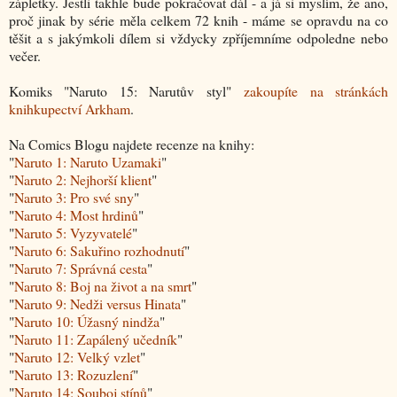
zápletky. Jestli takhle bude pokračovat dál - a já si myslím, že ano,
proč jinak by série měla celkem 72 knih - máme se opravdu na co
těšit a s jakýmkoli dílem si vždycky zpříjemníme odpoledne nebo
večer.
Komiks "
Naruto 15: Narutův styl
"
zakoupíte na stránkách
knihkupectví Arkham
.
Na Comics Blogu najdete recenze na knihy:
"
Naruto 1: Naruto Uzamaki
"
"
Naruto 2: Nejhorší klient
"
"
Naruto 3: Pro své sny
"
"
Naruto 4: Most hrdinů
"
"
Naruto 5: Vyzyvatelé
"
"
Naruto 6: Sakuřino rozhodnutí
"
"
Naruto 7: Správná cesta
"
"
Naruto 8: Boj na život a na smrt
"
"
Naruto 9: Nedži versus Hinata
"
"
Naruto 10: Úžasný nindža
"
"
Naruto 11: Zapálený učedník
"
"
Naruto 12: Velký vzlet
"
"
Naruto 13: Rozuzlení
"
"
Naruto 14: Souboj stínů
"