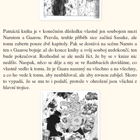
Patnáctá kniha je v konečném důsledku vlastně jen soubojem mezi
Narutem a Gaarou. Pravda, tenhle příběh sice začíná Sasuke, ale
tomu zaberte pouze dvě kapitoly. Pak se dostává na scénu Naruto a
ten s Gaarou bojuje až do konce knihy a svůj souboj nedokončí, ten
bude pokračovat. Rozhodně se ale nedá říct, že by se v knize nic
nedělo. Naopak, něco se děje a my se ve flashbacích dovídáme, co
vlastně vedlo k tomu, že je Gaara nasraný na všechno a na všechny,
a co ho vede k tomu, aby neubližoval, ale aby rovnou zabíjel. Skoro
to vypadá, že se mu to i podaří, protože v ohrožení jsou všichni z
hlavní trojice.