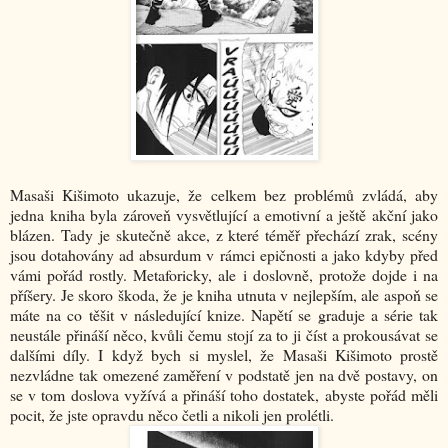
Masaši Kišimoto ukazuje, že celkem bez problémů zvládá, aby
jedna kniha byla zároveň vysvětlující a emotivní a ještě akční jako
blázen. Tady je skutečně akce, z které téměř přechází zrak, scény
jsou dotahovány ad absurdum v rámci epičnosti a jako kdyby před
vámi pořád rostly. Metaforicky, ale i doslovně, protože dojde i na
příšery. Je skoro škoda, že je kniha utnuta v nejlepším, ale aspoň se
máte na co těšit v následující knize. Napětí se graduje a série tak
neustále přináší něco, kvůli čemu stojí za to ji číst a prokousávat se
dalšími díly. I když bych si myslel, že Masaši Kišimoto prostě
nezvládne tak omezené zaměření v podstatě jen na dvě postavy, on
se v tom doslova vyžívá a přináší toho dostatek, abyste pořád měli
pocit, že jste opravdu něco četli a nikoli jen prolétli.