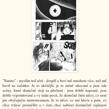
"Naruto" - myslím teď sérii - dospěl a baví mě mnohem více, než mě
bavil na začátku. Je to akčnější, je to méně ukecané a jsou zde
scény, které skutečně stojí za přečtení - jsou dobře napsané, jsou
dobře vypointované a vy máte pocit, že skutečně čtete něco, co není
jen obyčejným mainstreamem. Je to něco, co má hlavu a patu, co
chce tvůrce promýšlet a v čem chce nabízet dostatečně zajímavé