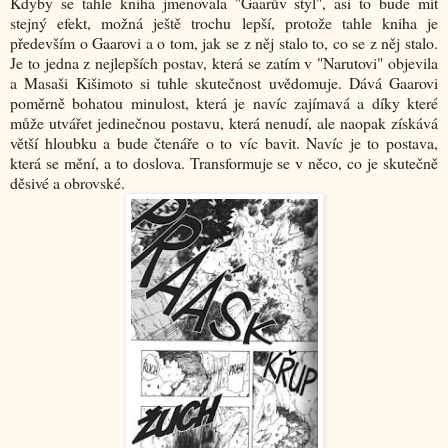
Kdyby se tahle kniha jmenovala "Gaarův styl", asi to bude mít
stejný efekt, možná ještě trochu lepší, protože tahle kniha je
především o Gaarovi a o tom, jak se z něj stalo to, co se z něj stalo.
Je to jedna z nejlepších postav, která se zatím v "Narutovi" objevila
a Masaši Kišimoto si tuhle skutečnost uvědomuje. Dává Gaarovi
poměrně bohatou minulost, která je navíc zajímavá a díky které
může utvářet jedinečnou postavu, která nenudí, ale naopak získává
větší hloubku a bude čtenáře o to víc bavit. Navíc je to postava,
která se mění, a to doslova. Transformuje se v něco, co je skutečně
děsivé a obrovské.