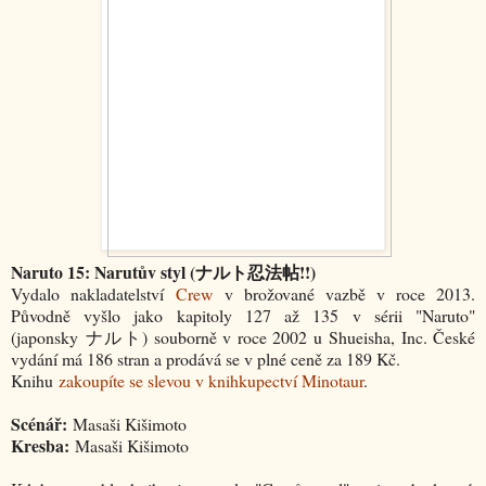
Naruto 15: Narutův styl (ナルト忍法帖!!)
Vydalo nakladatelství
Crew
v brožované vazbě v roce 2013.
Původně vyšlo jako kapitoly 127 až 135 v sérii "Naruto"
(japonsky
ナルト
) souborně v roce 2002 u Shueisha, Inc. České
vydání má 186 stran a prodává se v plné ceně za 189 Kč.
Knihu
zakoupíte se slevou v knihkupectví Minotaur
.
Scénář:
Masaši Kišimoto
Kresba:
Masaši Kišimoto