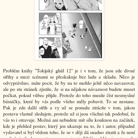
Problém knihy "Tokijský ghúl 12" je i v tom, že jsou zde divné
střihy a mezi scénami se přeskakuje bez ladu a skladu. Něco je
odvyprávěno, máte pocit, že by na to mohlo ještě něco navazovat,
ale po stu stránek zjistíte, že si na nějakou návaznost budete muset
počkat, pokud vůbec přijde. Protože do toho musíte číst nesmyslné
básničky, které by vás podle všeho měly pobavit. To se nestane.
Pak je zde další střih a vy už se pomalu ztrácíte v tom, jakou
postavu vlastně sledujete, protože už si jsou všichni tak podobní, že
vás to i otravuje. Možná ani nebudete mít sílu kouknou na začátek,
kde je přehled postav, který jen ukazuje na to, že i autor, případně
vydavatel si byl vědom toho, že se v ději dá snadno ztratit a že není