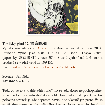
Tokijský ghúl 12
(東京喰種)
Vydalo nakladatelství
Crew
v brožované vazbě v roce 2018.
Původně vyšlo jako čísla 112 až 121 série "Tōkyō Gūru"
(japonsky
東京喰種
) v roce 2014. České vydání má 204 stran a
prodává se v plné ceně za 199 Kč.
Knihu
zakoupíte se slevou v knihkupectví Minotaur
.
Scénář:
Sui Išida
Kresba:
Sui Išida
Teda co se to s touhle sérií stalo? To se zdá skoro nepochopitelné,
že se Išidovi podařilo dostat do téhle fáze, kdy máte pocit, že tak
polovina stránek je zde naprosto navíc, a to vlastně jen proto, že se
snaží dotáhnout to do nějakého konce, který nebude hned v