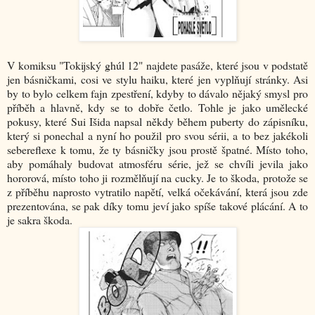
V komiksu "
Tokijský ghúl 12
" najdete pasáže, které jsou v podstatě
jen básničkami, cosi ve stylu haiku, které jen vyplňují stránky. Asi
by to bylo celkem fajn zpestření, kdyby to dávalo nějaký smysl pro
příběh a hlavně, kdy se to dobře četlo. Tohle je jako umělecké
pokusy, které Sui Išida napsal někdy během puberty do zápisníku,
který si ponechal a nyní ho použil pro svou sérii, a to bez jakékoli
sebereflexe k tomu, že ty básničky jsou prostě špatné. Místo toho,
aby pomáhaly budovat atmosféru série, jež se chvíli jevila jako
hororová, místo toho ji rozmělňují na cucky. Je to škoda, protože se
z příběhu naprosto vytratilo napětí, velká očekávání, která jsou zde
prezentována, se pak díky tomu jeví jako spíše takové plácání. A to
je sakra škoda.