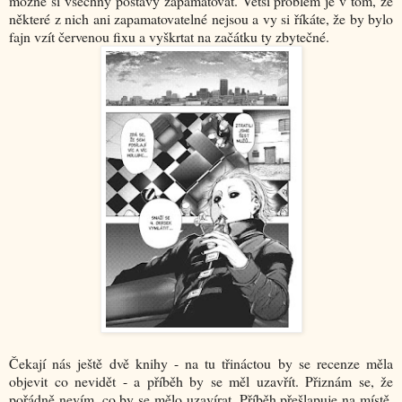
možné si všechny postavy zapamatovat. Větší problém je v tom, že
některé z nich ani zapamatovatelné nejsou a vy si říkáte, že by bylo
fajn vzít červenou fixu a vyškrtat na začátku ty zbytečné.
Čekají nás ještě dvě knihy - na tu třináctou by se recenze měla
objevit co nevidět - a příběh by se měl uzavřít. Přiznám se, že
pořádně nevím, co by se mělo uzavírat. Příběh přešlapuje na místě,