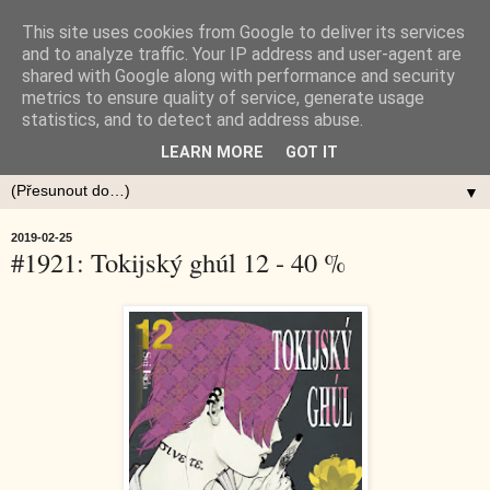
This site uses cookies from Google to deliver its services
and to analyze traffic. Your IP address and user-agent are
shared with Google along with performance and security
metrics to ensure quality of service, generate usage
statistics, and to detect and address abuse.
LEARN MORE
GOT IT
▼
2019-02-25
#1921: Tokijský ghúl 12 - 40 %