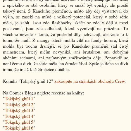
z epického se stal osobním, který se snaží být epický, ale prostě
takový není. S Kanekiho přeměnou, místo aby děj vystartoval do
výšin, se zasekl na místě a veškerý potenciál, který v sobě série
měla, je zabit. Jsou zde flashbacky, skáče se zde v ději a mezi
postavami, jsou zde odhalení, která vyznívají na prázdno. To
všechno nevede k tomu, že poslední díly uchvacují, ale vede to k
tomu, že nudí. Z mangy, která mohla cílit na fandy hororu, která
mohla být trochu drsnější, se po Kanekiho proměně stal čistý
mainstream, který ničím nevyniká, ani brutalitou, ani dobrými
akčními scénami, ani zajímavým směřováním děje. Popravdě se
není čemu divit, že série měla jen čtrnáct čísel. Spíše je třeba se divit
tomu, že to až k té čtrnáctce dotáhla.
Komiks "
Tokijský ghúl 12
"
zakoupíte na stránkách obchodu Crew
.
Na Comics Blogu najdete recenze na knihy:
"
Tokijský ghúl 1
"
"
Tokijský ghúl 2
"
"
Tokijský ghúl 3
"
"
Tokijský ghúl 4
"
"
Tokijský ghúl 5
"
"
Tokijský ghúl 6
"