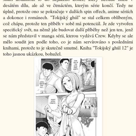
desátém dílu, ale až ve čtrnáctém, kterým série končí. Tedy ne
úplně, protože ono se pokračuje v dalších spin offech, anime sériích
a dokonce i románech. "
Tokijský ghúl
" se stal celkem oblíbeným,
což chápu, protože ten příběh v sobě má potenciál. Je zde vytvořen
specifický svět, na němž jde budovat další příběhy než jen ten, jenž
se nám představil v manga sérii, kterou vydává Crew. Kdyby se ale
mělo soudit jen podle toho, co je nám servírováno s posledními
knihami, protože to je skutečně smutné. Kniha "
Tokijský ghúl 12
" je
toho jasnou ukázkou, bohužel.