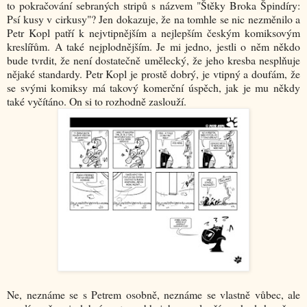
to pokračování sebraných stripů s názvem "Štěky Broka Špindíry:
Psí kusy v cirkusy"? Jen dokazuje, že na tomhle se nic nezměnilo a
Petr Kopl patří k nejvtipnějším a nejlepším českým komiksovým
kreslířům. A také nejplodnějším. Je mi jedno, jestli o něm někdo
bude tvrdit, že není dostatečně umělecký, že jeho kresba nesplňuje
nějaké standardy. Petr Kopl je prostě dobrý, je vtipný a doufám, že
se svými komiksy má takový komerční úspěch, jak je mu někdy
také vyčítáno. On si to rozhodně zaslouží.
Ne, neznáme se s Petrem osobně, neznáme se vlastně vůbec, ale