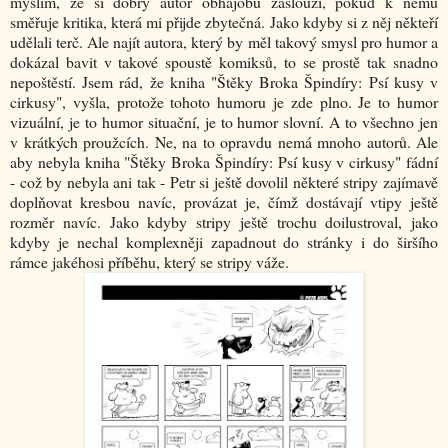
myslím, že si dobrý autor obhajobu zaslouží, pokud k němu
směřuje kritika, která mi přijde zbytečná. Jako kdyby si z něj někteří
udělali terč. Ale najít autora, který by měl takový smysl pro humor a
dokázal bavit v takové spoustě komiksů, to se prostě tak snadno
nepoštěstí. Jsem rád, že kniha "Štěky Broka Špindíry: Psí kusy v
cirkusy", vyšla, protože tohoto humoru je zde plno. Je to humor
vizuální, je to humor situační, je to humor slovní. A to všechno jen
v krátkých proužcích. Ne, na to opravdu nemá mnoho autorů. Ale
aby nebyla kniha "Štěky Broka Špindíry: Psí kusy v cirkusy" fádní
- což by nebyla ani tak - Petr si ještě dovolil některé stripy zajímavě
doplňovat kresbou navíc, provázat je, čímž dostávají vtipy ještě
rozměr navíc. Jako kdyby stripy ještě trochu doilustroval, jako
kdyby je nechal komplexněji zapadnout do stránky i do širšího
rámce jakéhosi příběhu, který se stripy váže.