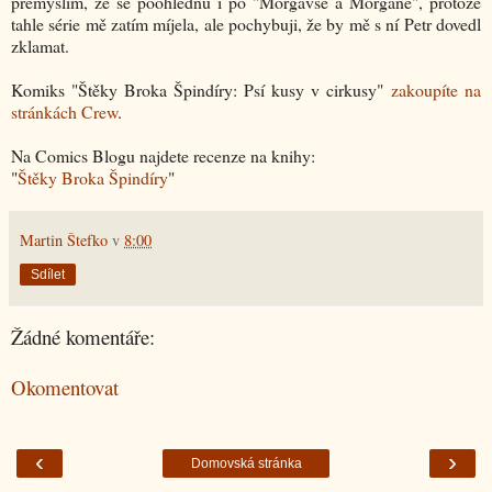
přemýšlím, že se poohlédnu i po "Morgavse a Morganě", protože
tahle série mě zatím míjela, ale pochybuji, že by mě s ní Petr dovedl
zklamat.
Komiks "Štěky Broka Špindíry: Psí kusy v cirkusy"
zakoupíte na
stránkách Crew
.
Na Comics Blogu najdete recenze na knihy:
"
Štěky Broka Špindíry
"
Martin Štefko
v
8:00
Sdílet
Žádné komentáře:
Okomentovat
‹
›
Domovská stránka