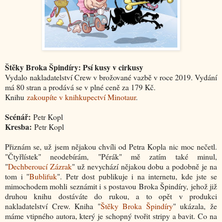
Štěky Broka Špindíry: Psí kusy v cirkusy
Vydalo nakladatelství Crew v brožované vazbě v roce 2019. Vydání
má 80 stran a prodává se v plné ceně za 179 Kč.
Knihu
zakoupíte v knihkupectví Minotaur
.
Scénář:
Petr Kopl
Kresba:
Petr Kopl
Přiznám se, už jsem nějakou chvíli od Petra Kopla nic moc nečetl.
"Čtyřlístek" neodebírám, "Pérák" mě zatím také minul,
"
Dechberoucí Zázrak
" už nevychází nějakou dobu a podobně je na
tom i "
Bublifuk
". Petr dost publikuje i na internetu, kde jste se
mimochodem mohli seznámit i s postavou Broka Špindíry, jehož již
druhou knihu dostáváte do rukou, a to opět v produkci
nakladatelství Crew. Kniha "
Štěky Broka Špindíry
" ukázala, že
máme vtipného autora, který je schopný tvořit stripy a bavit. Co na