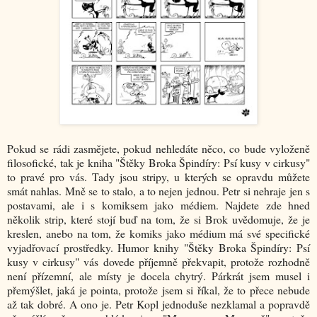
Pokud se rádi zasmějete, pokud nehledáte něco, co bude vyloženě
filosofické, tak je kniha "Štěky Broka Špindíry: Psí kusy v cirkusy"
to pravé pro vás. Tady jsou stripy, u kterých se opravdu můžete
smát nahlas. Mně se to stalo, a to nejen jednou. Petr si nehraje jen s
postavami, ale i s komiksem jako médiem. Najdete zde hned
několik strip, které stojí buď na tom, že si Brok uvědomuje, že je
kreslen, anebo na tom, že komiks jako médium má své specifické
vyjadřovací prostředky. Humor knihy "Štěky Broka Špindíry: Psí
kusy v cirkusy" vás dovede příjemně překvapit, protože rozhodně
není přízemní, ale místy je docela chytrý. Párkrát jsem musel i
přemýšlet, jaká je pointa, protože jsem si říkal, že to přece nebude
až tak dobré. A ono je. Petr Kopl jednoduše nezklamal a popravdě