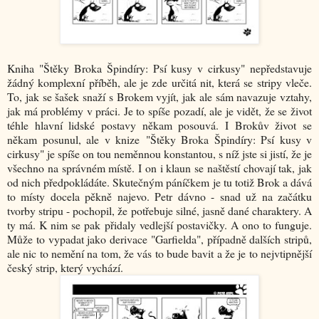
Kniha "Štěky Broka Špindíry: Psí kusy v cirkusy" nepředstavuje
žádný komplexní příběh, ale je zde určitá nit, která se stripy vleče.
To, jak se šašek snaží s Brokem vyjít, jak ale sám navazuje vztahy,
jak má problémy v práci. Je to spíše pozadí, ale je vidět, že se život
téhle hlavní lidské postavy někam posouvá. I Brokův život se
někam posunul, ale v knize "Štěky Broka Špindíry: Psí kusy v
cirkusy" je spíše on tou neměnnou konstantou, s níž jste si jistí, že je
všechno na správném místě. I on i klaun se naštěstí chovají tak, jak
od nich předpokládáte. Skutečným páníčkem je tu totiž Brok a dává
to místy docela pěkně najevo. Petr dávno - snad už na začátku
tvorby stripu - pochopil, že potřebuje silné, jasně dané charaktery. A
ty má. K nim se pak přidaly vedlejší postavičky. A ono to funguje.
Může to vypadat jako derivace "Garfielda", případně dalších stripů,
ale nic to nemění na tom, že vás to bude bavit a že je to nejvtipnější
český strip, který vychází.