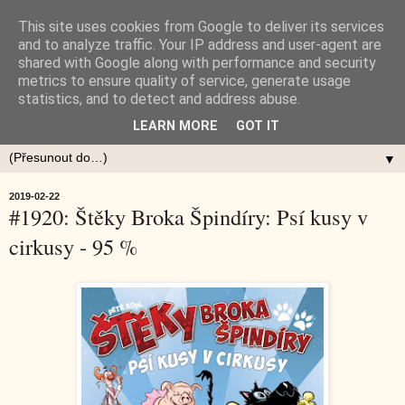
This site uses cookies from Google to deliver its services
and to analyze traffic. Your IP address and user-agent are
shared with Google along with performance and security
metrics to ensure quality of service, generate usage
statistics, and to detect and address abuse.
LEARN MORE
GOT IT
▼
2019-02-22
#1920: Štěky Broka Špindíry: Psí kusy v
cirkusy - 95 %