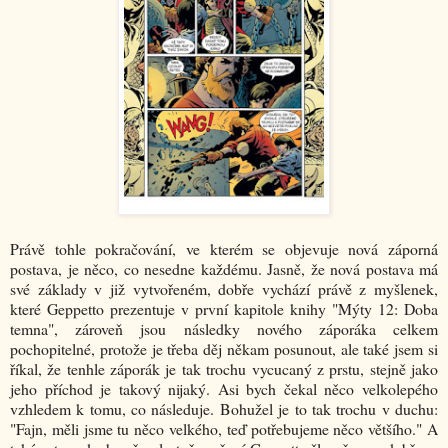
Právě tohle pokračování, ve kterém se objevuje nová záporná
postava, je něco, co nesedne každému. Jasně, že nová postava má
své základy v již vytvořeném, dobře vychází právě z myšlenek,
které Geppetto prezentuje v první kapitole knihy "Mýty 12: Doba
temna", zároveň jsou následky nového záporáka celkem
pochopitelné, protože je třeba děj někam posunout, ale také jsem si
říkal, že tenhle záporák je tak trochu vycucaný z prstu, stejně jako
jeho příchod je takový nijaký. Asi bych čekal něco velkolepého
vzhledem k tomu, co následuje. Bohužel je to tak trochu v duchu:
"Fajn, měli jsme tu něco velkého, teď potřebujeme něco většího." A