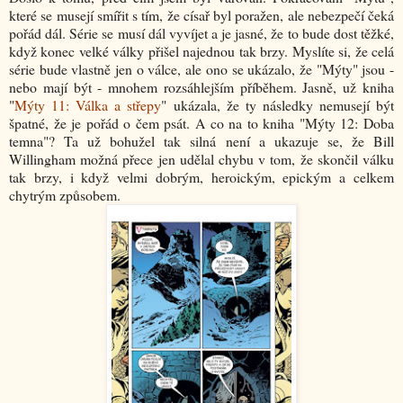
které se musejí smířit s tím, že císař byl poražen, ale nebezpečí čeká
pořád dál. Série se musí dál vyvíjet a je jasné, že to bude dost těžké,
když konec velké války přišel najednou tak brzy. Myslíte si, že celá
série bude vlastně jen o válce, ale ono se ukázalo, že "Mýty" jsou -
nebo mají být - mnohem rozsáhlejším příběhem. Jasně, už kniha
"
Mýty 11: Válka a střepy
" ukázala, že ty následky nemusejí být
špatné, že je pořád o čem psát. A co na to kniha "Mýty 12: Doba
temna"? Ta už bohužel tak silná není a ukazuje se, že Bill
Willingham možná přece jen udělal chybu v tom, že skončil válku
tak brzy, i když velmi dobrým, heroickým, epickým a celkem
chytrým způsobem.