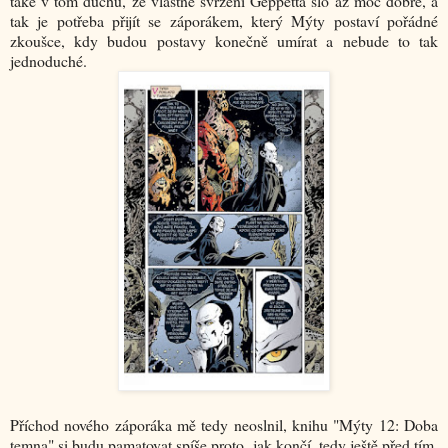
také v tom duchu, že vlastně svržení Geppetta šlo až moc dobře, a
tak je potřeba přijít se záporákem, který Mýty postaví pořádné
zkoušce, kdy budou postavy konečně umírat a nebude to tak
jednoduché.
Příchod nového záporáka mě tedy neoslnil, knihu "Mýty 12: Doba
temna" si budu pamatovat spíše proto, jak končí, tedy ještě před tím,