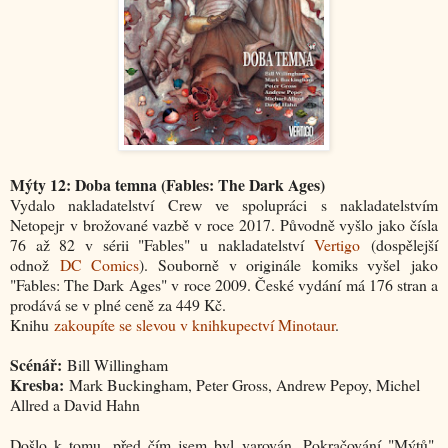
Mýty 12: Doba temna (Fables: The Dark Ages)
Vydalo nakladatelství Crew ve spolupráci s nakladatelstvím
Netopejr v brožované vazbě v roce 2017. Původně vyšlo jako čísla
76 až 82 v sérii "Fables" u nakladatelství
Vertigo
(dospělejší
odnož
DC Comics
). Souborně v originále komiks vyšel jako
"Fables: The Dark Ages" v roce 2009. České vydání má 176 stran a
prodává se v plné ceně za 449 Kč.
Knihu
zakoupíte se slevou v knihkupectví Minotaur
.
Scénář:
Bill Willingham
Kresba:
Mark Buckingham, Peter Gross, Andrew Pepoy, Michel
Allred a David Hahn
Došlo k tomu, před čím jsem byl varován. Pokračování "Mýtů",