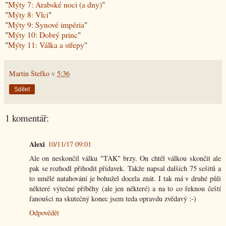
"
Mýty 7: Arabské noci (a dny)
"
"
Mýty 8: Vlci
"
"
Mýty 9: Synové impéria
"
"
Mýty 10: Dobrý princ
"
"
Mýty 11: Válka a střepy
"
Martin Štefko
v
5:36
Sdílet
1 komentář:
Alexi
10/11/17 09:01
Ale on neskončil válku "TAK" brzy. On chtěl válkou skončit ale
pak se rozhodl přihodit přídavek. Takže napsal dalších 75 sešitů a
to umělé natahování je bohužel docela znát. I tak má v druhé půli
některé výtečné příběhy (ale jen některé) a na to co řeknou čeští
fanoušci na skutečný konec jsem teda opravdu zvědavý :-)
Odpovědět