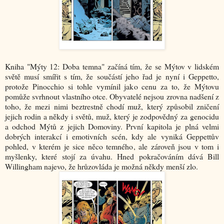
Kniha "Mýty 12: Doba temna" začíná tím, že se Mýtov v lidském
světě musí smířit s tím, že součástí jeho řad je nyní i Geppetto,
protože Pinocchio si tohle vymínil jako cenu za to, že Mýtovu
pomůže svrhnout vlastního otce. Obyvatelé nejsou zrovna nadšení z
toho, že mezi nimi beztrestně chodí muž, který způsobil zničení
jejich rodin a někdy i světů, muž, který je zodpovědný za genocidu
a odchod Mýtů z jejich Domoviny. První kapitola je plná velmi
dobrých interakcí i emotivních scén, kdy ale vyniká Geppettův
pohled, v kterém je sice něco temného, ale zároveň jsou v tom i
myšlenky, které stojí za úvahu. Hned pokračováním dává Bill
Willingham najevo, že hrůzovláda je možná někdy menší zlo.