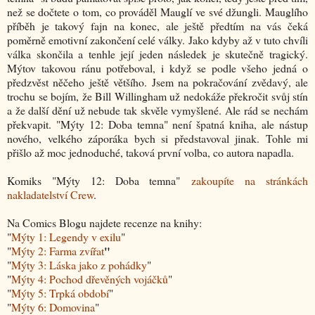
než se dočtete o tom, co prováděl Mauglí ve své džungli. Mauglího
příběh je takový fajn na konec, ale ještě předtím na vás čeká
poměrně emotivní zakončení celé války. Jako kdyby až v tuto chvíli
válka skončila a tenhle její jeden následek je skutečně tragický.
Mýtov takovou ránu potřeboval, i když se podle všeho jedná o
předzvěst něčeho ještě většího. Jsem na pokračování zvědavý, ale
trochu se bojím, že Bill Willingham už nedokáže překročit svůj stín
a že další dění už nebude tak skvěle vymyšlené. Ale rád se nechám
překvapit. "Mýty 12: Doba temna" není špatná kniha, ale nástup
nového, velkého záporáka bych si představoval jinak. Tohle mi
přišlo až moc jednoduché, taková první volba, co autora napadla.
Komiks "
Mýty 12: Doba temna
"
zakoupíte na stránkách
nakladatelství Crew
.
Na Comics Blogu najdete recenze na knihy:
"
Mýty 1: Legendy v exilu
"
"
"
Mýty 2: Farma zvířat
"
Mýty 3: Láska jako z pohádky
"
"
Mýty 4: Pochod dřevěných vojáčků
"
"
Mýty 5: Trpká období
"
"
Mýty 6: Domovina
"