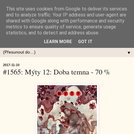
This site uses cookies from Google to deliver its services
and to analyze traffic. Your IP address and user-agent are
shared with Google along with performance and security
metrics to ensure quality of service, generate usage
statistics, and to detect and address abuse.
LEARN MORE
GOT IT
▼
2017-11-10
#1565: Mýty 12: Doba temna - 70 %