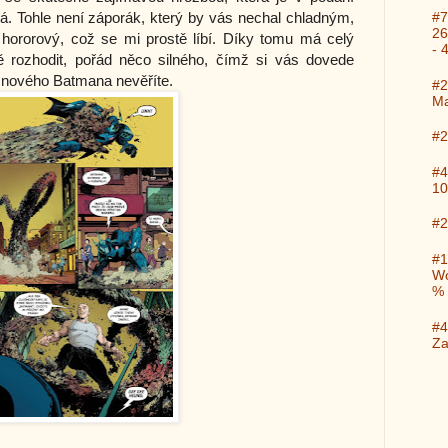
#7
. Tohle není záporák, který by vás nechal chladným,
26
e hororový, což se mi prostě líbí. Díky tomu má celý
- 
ě rozhodit, pořád něco silného, čímž si vás dovede
v nového Batmana nevěříte.
#2
Ma
#2
#4
10
#2
#1
Wo
%
#4
Za