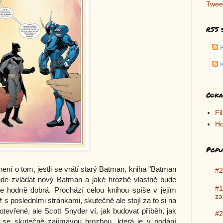
Twee
RSS 
P
K
Odka
Fi
Ho
Popu
není o tom, jestli se vrátí starý Batman, kniha "Batman
#2
bude zvládat nový Batman a jaké hrozbě vlastně bude
#1
je hodně dobrá. Prochází celou knihou spíše v jejím
za
 s posledními stránkami, skutečně ale stojí za to si na
otevřené, ale Scott Snyder ví, jak budovat příběh, jak
#2
t se skutečně zajímavou hrozbou, která je v podání