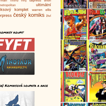
rman
talpress
tintin
swamp thing
ultimátní
metropolitan
iksový komplet
warren ellis
český komiks
rpress
živí
komiksy koupit
en) Komiksová doupata a akce