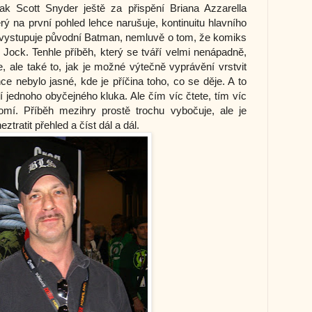
k Scott Snyder ještě za přispění Briana Azzarella
rý na první pohled lehce narušuje, kontinuitu hlavního
de vystupuje původní Batman, nemluvě o tom, že komiks
 Jock. Tenhle příběh, který se tváří velmi nenápadně,
ie, ale také to, jak je možné výtečně vyprávění vrstvit
e nebylo jasné, kde je příčina toho, co se děje. A to
í jednoho obyčejného kluka. Ale čím víc čtete, tím víc
mí. Příběh mezihry prostě trochu vybočuje, ale je
tratit přehled a číst dál a dál.