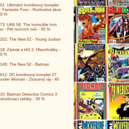
01: Ultimátní komiksový komplet
: Fantastic Four - Rozhodná akce
40 %
73: UKK 58: The Invincible Iron
n - Pět nočních můr - 55 %
152: The New 52 - Young Justice
18: Zámek a klíč 2: Hlavohrátky -
0 %
149: The New 52 - Batman
612: DC komiksový komplet 27:
nder Woman - Ztracený ráj - 45
10: Batman Detective Comics 2:
strašovací taktiky - 30 %