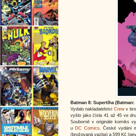
Batman 8: Supertíha (Batman:
Vydalo nakladatelství
Crew
v bro
vyšlo jako čísla 41 až 45 ve dr
Souborně v originále komiks v
u
DC Comics
. České vydání 
(brožovaná vazba) a 599 Kč (pe