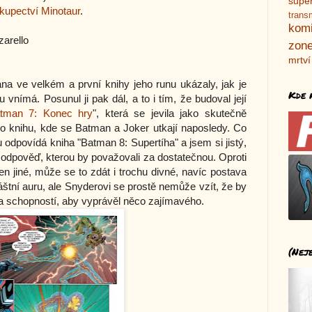
supe
hkupectví Minotaur
.
trans
kom
zarello
zone
mrtví
na ve velkém a první knihy jeho runu ukázaly, jak je
Kde 
nímá. Posunul ji pak dál, a to i tím, že budoval její
tman 7: Konec hry
", která se jevila jako skutečně
o knihu, kde se Batman a Joker utkají naposledy. Co
 odpovídá kniha "Batman 8: Supertíha" a jsem si jistý,
odpověď, kterou by považovali za dostatečnou. Oproti
n jiné, může se to zdát i trochu divné, navíc postava
tní auru, ale Snyderovi se prostě nemůže vzít, že by
 a schopností, aby vyprávěl něco zajímavého.
(Nej