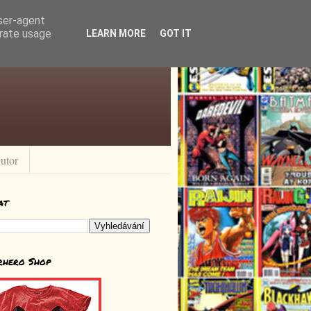
user-agent
erate usage
LEARN MORE
GOT IT
utor
at
rhero Shop