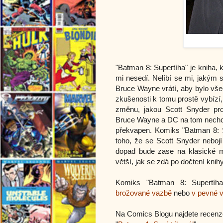
"Batman 8: Supertíha" je kniha,
mi nesedí. Nelíbí se mi, jakým 
Bruce Wayne vrátí, aby bylo vš
zkušenosti k tomu prostě vybízí, 
změnu, jakou Scott Snyder pr
Bruce Wayne a DC na tom nechce
překvapen. Komiks "Batman 8: S
toho, že se Scott Snyder nebojí
dopad bude zase na klasické m
větší, jak se zdá po dočtení knih
Komiks "Batman 8: Supertíha
brožované vazbě
nebo
v pevné 
Na Comics Blogu najdete recenz