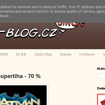
eliver its services and to analyze traffic. Your IP address and 
ormance and security metrics to ensure quality of service, gen
abuse.
NHM
DCKK
Spider-Man
Batman
Osobnosti
A
Hled
upertíha - 70 %
Supe