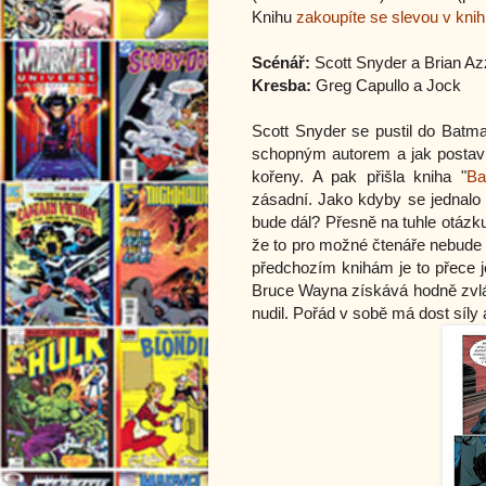
Knihu
zakoupíte se slevou v kni
Scénář:
Scott Snyder a Brian Az
Kresba:
Greg Capullo a Jock
Scott Snyder se pustil do Batma
schopným autorem a jak postavu v
kořeny. A pak přišla kniha "
Ba
zásadní. Jako kdyby se jednalo 
bude dál? Přesně na tuhle otázku
že to pro možné čtenáře nebude 
předchozím knihám je to přece je
Bruce Wayna získává hodně zvláš
nudil. Pořád v sobě má dost síly