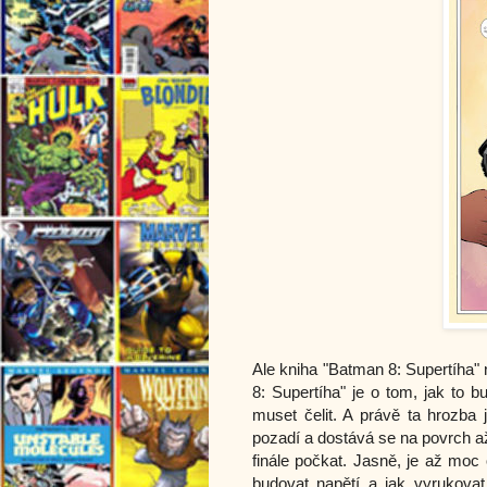
Ale kniha "Batman 8: Supertíha" 
8: Supertíha" je o tom, jak to 
muset čelit. A právě ta hrozba 
pozadí a dostává se na povrch až
finále počkat. Jasně, je až moc 
budovat napětí a jak vyrukova