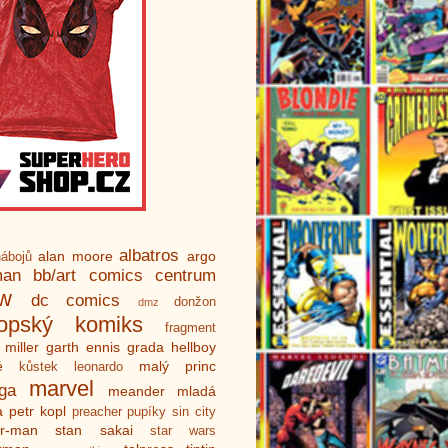
albatros
alan moore
argo
ábojů
man
bb/art
comics centrum
ew
dc comics
donžon
dmz
ropský komiks
fragment
 miller
garth ennis
grada
hellboy
é
malý princ
kůstek
leonardo
marvel
ga
meander
mladá
a
petr kopl
preacher
pupíky
sin city
er-man
stan sakai
star wars