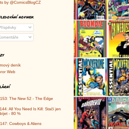
ts by @ComicsBlogCZ
sledování novinek
říspěvky
omentáře
zy
lmový deník
ror Web
lární
153: The New 52 - The Edge
144: All You Need Is Kill: Stačí jen
bíjet - 80 %
147: Cowboys & Aliens