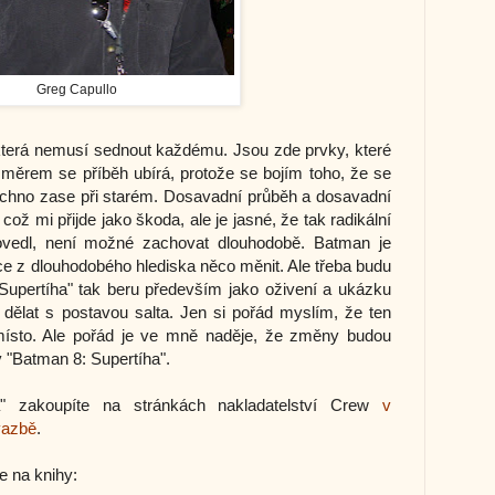
Greg Capullo
 která nemusí sednout každému. Jsou zde prvky, které
směrem se příběh ubírá, protože se bojím toho, že se
echno zase při starém. Dosavadní průběh a dosavadní
což mi přijde jako škoda, ale je jasné, že tak radikální
ovedl, není možné zachovat dlouhodobě. Batman je
 z dlouhodobého hlediska něco měnit. Ale třeba budu
upertíha" tak beru především jako oživení a ukázku
 dělat s postavou salta. Jen si pořád myslím, že ten
ísto. Ale pořád je ve mně naděje, že změny budou
y "Batman 8: Supertíha".
" zakoupíte na stránkách nakladatelství Crew
v
vazbě
.
e na knihy: