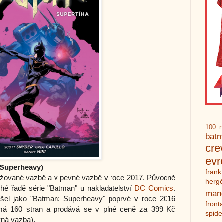
100 n
bat
cr
ev
 Superheavy)
frank
žované vazbě a v pevné vazbě v roce 2017. Původně
herg
uhé řadě série "Batman" u nakladatelství
DC Comics
.
man
yšel jako "Batman:
Superheavy
" poprvé v roce 2016
front
má 160 stran a prodává se v plné ceně za 399 Kč
spid
vná vazba).