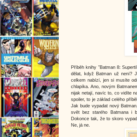
Příběh knihy "Batman 8: Supert
dělat, když Batman už není? 
celkem nabízí, jen si musíte o
chlapíka. Ano, novým Batmanem
nijak netají, navíc to, co vidíte
spoiler, to je základ celého př
Jak bude vypadat nový Batman,
svět bez starého Batmana i b
Dokonce tak, že to skoro vypadá
Ne, já ne.