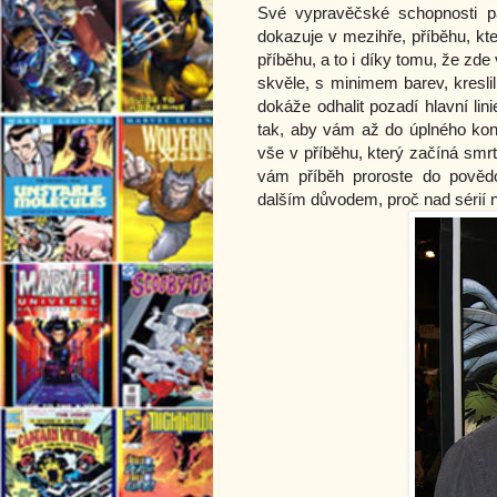
Své vypravěčské schopnosti pa
dokazuje v mezihře, příběhu, kte
příběhu, a to i díky tomu, že z
skvěle, s minimem barev, kreslil
dokáže odhalit pozadí hlavní lin
tak, aby vám až do úplného konc
vše v příběhu, který začíná smrt
vám příběh proroste do povědo
dalším důvodem, proč nad sérií nez