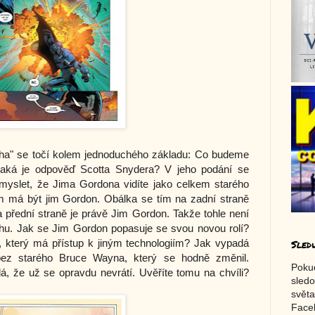
íha" se točí kolem jednoduchého základu: Co budeme
Jaká je odpověď Scotta Snydera? V jeho podání se
dmyslet, že Jima Gordona vidíte jako celkem starého
 má být jim Gordon. Obálka se tím na zadní straně
 na přední straně je právě Jim Gordon. Takže tohle není
íběhu. Jak se Jim Gordon popasuje se svou novou rolí?
 který má přístup k jiným technologiím? Jak vypadá
Sled
ez starého Bruce Wayna, který se hodně změnil.
Poku
, že už se opravdu nevrátí. Uvěříte tomu na chvíli?
sledo
světa
Faceb