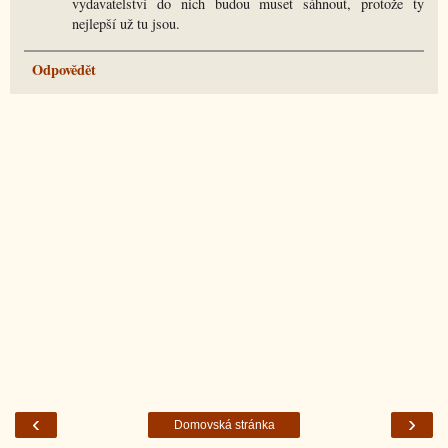
vydavatelství do nich budou muset sáhnout, protože ty
nejlepší už tu jsou.
Odpovědět
‹
›
Domovská stránka