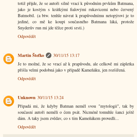
totiž přijde, že se autoři silně vrací k původním prvkům Batmana,
jako je kostým s krátkými fialovými rukavicemi nebo červený
Batmobil. (a btw. tenhle návrat k prapůvodnímu netopýrovi je to
jediné, co mě ke koupi současného Batmana láká, protože
Snyderův run mi jde těžce proti srsti.)
Odpovědět
Martin Štefko
30/11/15 13:17
Je to možné, že se vrací až k prapůvodu, ale celkově mi zápletka
přišla velmi podobná jako v případě Kameňáku, jen rozšířená.
Odpovědět
Unknown
30/11/15 13:24
Připadá mi, že kdyby Batman neměl svou "mytologii", tak by
současní autoři neměli o čem psát. Nicméně tomuhle šanci ještě
dám. A taky jsem zvědav, co s tím Kameňákem provedli...
Odpovědět