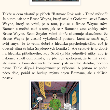
Takže o čem vlastně je příběh "Batman: Rok nula - Tajné město"?
Je o tom, jak se z Bruce Wayna, který utekl z Gothamu, stává Bruce
Wayne, který se vrátil, je o tom, jak se z Bruce Wayne stává
Batman a možná také o tom, jak se z Batmana zase zpátky stává
Bruce Wayne. Scott Snyder velmi dobře akcentuje skutečnost, že
Bruce Wayne je vlastně vykořeněná postava, která se snaží najít
svůj smysl. Je to velmi dobré z hlediska psychologického, což je
obecně silná stránka Snyderových komiksů. Ale celkově je to dobré
i z hlediska příběhového, kdy Scott spřádá jednotlivé nitky, aby je
nakonec spletl dohromady, vy jste byli spokojení, že to má závěr,
ale navíc k tomu dostanete možnost ještě něčeho dalšího, něčeho
navíc. Tahle dějová komplexnost je výborná. A přitom se pořád
něco děje, pořád se buduje mýtus nejen Batmana, ale i dalších
postav.