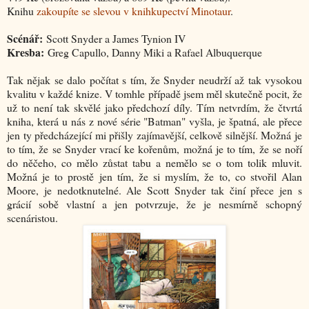
Knihu
zakoupíte se slevou v knihkupectví Minotaur
.
Scénář:
Scott Snyder a James Tynion IV
Kresba:
Greg Capullo, Danny Miki a Rafael Albuquerque
Tak nějak se dalo počítat s tím, že Snyder neudrží až tak vysokou
kvalitu v každé knize. V tomhle případě jsem měl skutečně pocit, že
už to není tak skvělé jako předchozí díly. Tím netvrdím, že čtvrtá
kniha, která u nás z nové série "Batman" vyšla, je špatná, ale přece
jen ty předcházející mi přišly zajímavější, celkově silnější. Možná je
to tím, že se Snyder vrací ke kořenům, možná je to tím, že se noří
do něčeho, co mělo zůstat tabu a nemělo se o tom tolik mluvit.
Možná je to prostě jen tím, že si myslím, že to, co stvořil Alan
Moore, je nedotknutelné. Ale Scott Snyder tak činí přece jen s
grácií sobě vlastní a jen potvrzuje, že je nesmírně schopný
scenáristou.