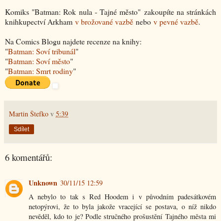
Komiks "Batman: Rok nula - Tajné město" zakoupíte na stránkách
knihkupectví Arkham
v brožované vazbě
nebo
v pevné vazbě
.
Na Comics Blogu najdete recenze na knihy:
"
Batman: Soví tribunál
"
"
Batman: Soví město
"
"
Batman: Smrt rodiny
"
Martin Štefko
v
5:39
Sdílet
6 komentářů:
Unknown
30/11/15 12:59
A nebylo to tak s Red Hoodem i v původním padesátkovém
netopýrovi, že to byla jakože vracející se postava, o níž nikdo
nevěděl, kdo to je? Podle stručného prošustění Tajného města mi