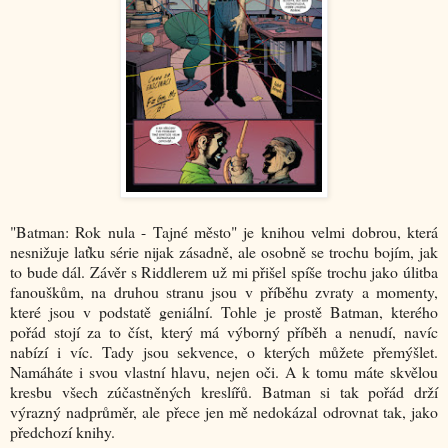
"Batman: Rok nula - Tajné město" je knihou velmi dobrou, která
nesnižuje laťku série nijak zásadně, ale osobně se trochu bojím, jak
to bude dál. Závěr s Riddlerem už mi přišel spíše trochu jako úlitba
fanouškům, na druhou stranu jsou v příběhu zvraty a momenty,
které jsou v podstatě geniální. Tohle je prostě Batman, kterého
pořád stojí za to číst, který má výborný příběh a nenudí, navíc
nabízí i víc. Tady jsou sekvence, o kterých můžete přemýšlet.
Namáháte i svou vlastní hlavu, nejen oči. A k tomu máte skvělou
kresbu všech zúčastněných kreslířů. Batman si tak pořád drží
výrazný nadprůměr, ale přece jen mě nedokázal odrovnat tak, jako
předchozí knihy.