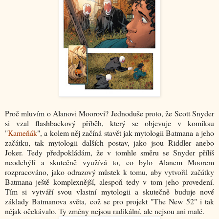
Proč mluvím o Alanovi Moorovi? Jednoduše proto, že Scott Snyder
si vzal flashbackový příběh, který se objevuje v komiksu
"
Kameňák
", a kolem něj začíná stavět jak mytologii Batmana a jeho
začátku, tak mytologii dalších postav, jako jsou Riddler anebo
Joker. Tedy předpokládám, že v tomhle směru se Snyder příliš
neodchýlí a skutečně využívá to, co bylo Alanem Moorem
rozpracováno, jako odrazový můstek k tomu, aby vytvořil začátky
Batmana ještě komplexnější, alespoň tedy v tom jeho provedení.
Tím si vytváří svou vlastní mytologii a skutečně buduje nové
základy Batmanova světa, což se pro projekt "The New 52" i tak
nějak očekávalo. Ty změny nejsou radikální, ale nejsou ani malé.