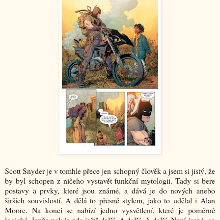
Scott Snyder je v tomhle přece jen schopný člověk a jsem si jistý, že
by byl schopen z ničeho vystavět funkční mytologii. Tady si bere
postavy a prvky, které jsou známé, a dává je do nových anebo
širších souvislostí. A dělá to přesně stylem, jako to udělal i Alan
Moore. Na konci se nabízí jedno vysvětlení, které je poměrně
logické. Jenže pak je zde ještě další. A další. A další. Není jasné, co