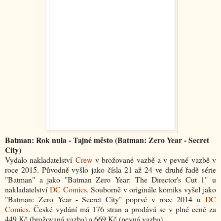
Batman: Rok nula - Tajné město (Batman: Zero Year - Secret
City)
Vydalo nakladatelství
Crew
v brožované vazbě a v pevné vazbě v
roce 2015. Původně vyšlo jako čísla 21 až 24 ve druhé řadě série
"Batman" a jako "Batman Zero Year: The Director's Cut 1" u
nakladatelství
DC Comics
. Souborně v originále komiks vyšel jako
"Batman:
Zero Year - Secret City
" poprvé v roce 2014 u
DC
Comics
. České vydání má 176 stran a prodává se v plné ceně za
449 Kč (brožovaná vazba) a 669 Kč (pevná vazba).