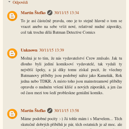
Odpovědi
Martin Štefko
30/11/15 13:34
To je asi částečně pravda, ono je to stejně hlavně o tom se
vracet anebo na sebe vršit nové, relativně nudné záporáky,
což tak trochu dělá Batman Detective Comics
Unknown
30/11/15 13:39
Možná je to tím, že nás vydavatelství Crew zmlsalo. Jak tu
dlouho byli jediní komiksoví vydavatelé, tak vydali ty
největší špeky, a já díky tomu získal pocit, že všechny
Batmanovy příběhy jsou podobný nářez jako Kameňák, Rok
jedna nebo TDKR. A místo toho jsou mainstreamové příběhy
opravdu o nudném vršení klišé a nových záporáků, a jen čas
od času mezi tou šedí probleskne geniální komiks.
Martin Štefko
30/11/15 13:58
Máme podobné pocity :-) Já tohle mám i s Marvelem... Těch
skutečně dobrých příběhů je pár, těch ostatních je až moc. ale