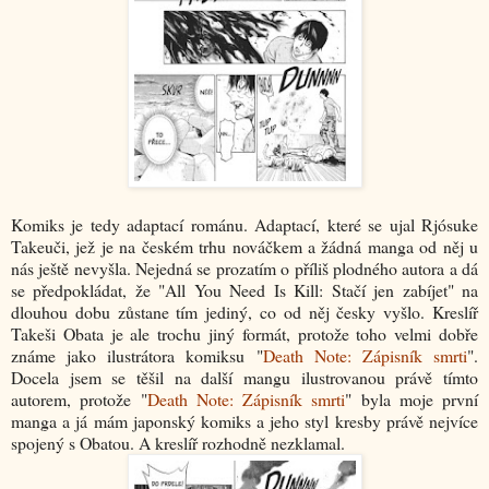
Komiks je tedy adaptací románu. Adaptací, které se ujal Rjósuke
Takeuči, jež je na českém trhu nováčkem a žádná manga od něj u
nás ještě nevyšla. Nejedná se prozatím o příliš plodného autora a dá
se předpokládat, že "All You Need Is Kill: Stačí jen zabíjet" na
dlouhou dobu zůstane tím jediný, co od něj česky vyšlo. Kreslíř
Takeši Obata je ale trochu jiný formát, protože toho velmi dobře
známe jako ilustrátora komiksu "
Death Note: Zápisník smrti
".
Docela jsem se těšil na další mangu ilustrovanou právě tímto
autorem, protože "
Death Note: Zápisník smrti
" byla moje první
manga a já mám japonský komiks a jeho styl kresby právě nejvíce
spojený s Obatou. A kreslíř rozhodně nezklamal.