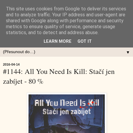
This site uses cookies from Google to deliver its services
and to analyze traffic. Your IP address and user-agent are
shared with Google along with performance and security
metrics to ensure quality of service, generate usage
statistics, and to detect and address abuse.
LEARN MORE
GOT IT
▼
2016-04-14
#1144: All You Need Is Kill: Stačí jen
zabíjet - 80 %