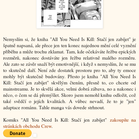
Nemyslím si, že kniha "All You Need Is Kill: Stačí jen zabíjet" je
špatně napsaná, ale přece jen ten konec najednou mění celé vyznění
příběhu a může trochu zklamat. Tam, kde očekáváte řežbu epických
rozměrů, nakonec dostáváte jen řežbu relativně malého rozměru.
Ale zato se závěr snaží být emotivnější, i když s nemyslím, že se mu
to skutečně daří. Není zde dostatek prostoru pro to, aby ty emoce
mohly být skutečně budovány. Přesto je kniha "All You Need Is
Kill: Stačí jen zabíjet" skvělým čtením, přesně to, co chcete od
mainstreamu. Je to skvělá akce, velmi dobrá zábava, no a nakonec i
něco, o čem se dá přemýšlet. Skoro jsem nemohl knihu odložit, což
také svědčí o jejích kvalitách. A vůbec nevadí, že to je "jen"
adaptace románu. Tahle manga vás dovede strhnout.
Komiks "
All You Need Is Kill: Stačí jen zabíjet
"
zakoupíte na
stránkách obchodu Crew
.