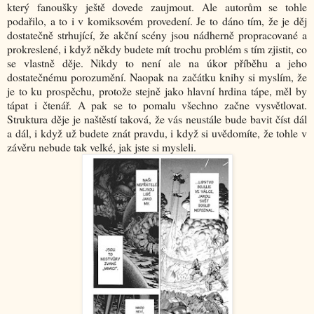
který fanoušky ještě dovede zaujmout. Ale autorům se tohle
podařilo, a to i v komiksovém provedení. Je to dáno tím, že je děj
dostatečně strhující, že akční scény jsou nádherně propracované a
prokreslené, i když někdy budete mít trochu problém s tím zjistit, co
se vlastně děje. Nikdy to není ale na úkor příběhu a jeho
dostatečnému porozumění. Naopak na začátku knihy si myslím, že
je to ku prospěchu, protože stejně jako hlavní hrdina tápe, měl by
tápat i čtenář. A pak se to pomalu všechno začne vysvětlovat.
Struktura děje je naštěstí taková, že vás neustále bude bavit číst dál
a dál, i když už budete znát pravdu, i když si uvědomíte, že tohle v
závěru nebude tak velké, jak jste si mysleli.