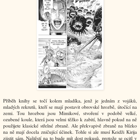
Příběh knihy se točí kolem mladíka, jenž je jedním z vojáků,
mladých rekrutů, kteří se mají postavit obrovské hrozbě, útočící na
zemi. Tou hrozbou jsou Mimikové, stvoření v podobě velké,
ozubené koule, která jsou velmi těžko k zabití, hlavně pokud na ně
použijete klasické střelné zbraně. Ale překvapivě zbraně na blízko
na ně mají docela zničující účinek. Tohle si ale musí Keidži Kirija
zjistit sám. Naštěstí na to bude mít dost pokusů, protože se ocitl v