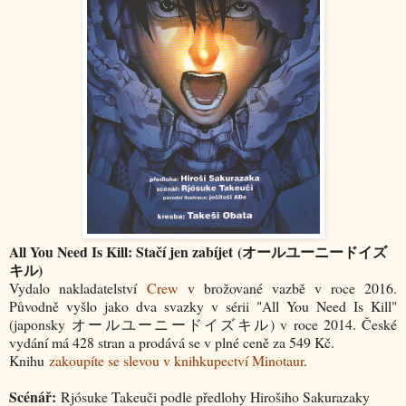
All You Need Is Kill: Stačí jen zabíjet (オールユーニードイズ
キル)
Vydalo nakladatelství
Crew
v brožované vazbě v roce 2016.
Původně vyšlo jako dva svazky v sérii "All You Need Is Kill"
(japonsky
オールユーニードイズキル
) v roce 2014. České
vydání má 428 stran a prodává se v plné ceně za 549 Kč.
Knihu
zakoupíte se slevou v knihkupectví Minotaur
.
Scénář:
Rjósuke Takeuči podle předlohy Hirošiho Sakurazaky