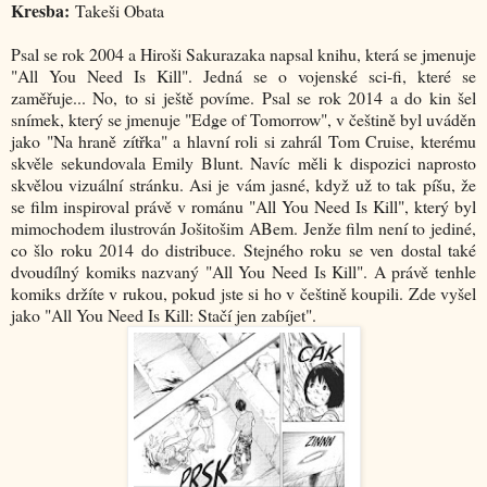
Kresba:
Takeši Obata
Psal se rok 2004 a Hiroši Sakurazaka napsal knihu, která se jmenuje
"All You Need Is Kill". Jedná se o vojenské sci-fi, které se
zaměřuje... No, to si ještě povíme. Psal se rok 2014 a do kin šel
snímek, který se jmenuje "Edge of Tomorrow", v češtině byl uváděn
jako "Na hraně zítřka" a hlavní roli si zahrál Tom Cruise, kterému
skvěle sekundovala Emily Blunt. Navíc měli k dispozici naprosto
skvělou vizuální stránku. Asi je vám jasné, když už to tak píšu, že
se film inspiroval právě v románu "All You Need Is Kill", který byl
mimochodem ilustrován Jošitošim ABem. Jenže film není to jediné,
co šlo roku 2014 do distribuce. Stejného roku se ven dostal také
dvoudílný komiks nazvaný "All You Need Is Kill". A právě tenhle
komiks držíte v rukou, pokud jste si ho v češtině koupili. Zde vyšel
jako "All You Need Is Kill: Stačí jen zabíjet".