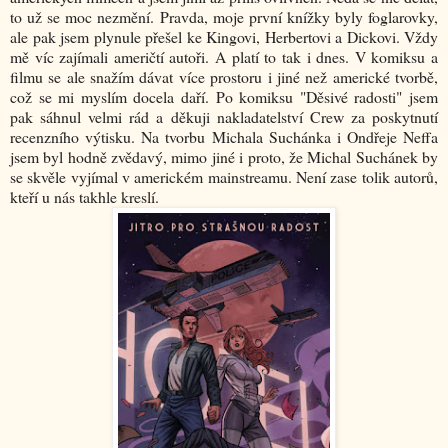
to už se moc nezmění. Pravda, moje první knížky byly foglarovky,
ale pak jsem plynule přešel ke Kingovi, Herbertovi a Dickovi. Vždy
mě víc zajímali američtí autoři. A platí to tak i dnes. V komiksu a
filmu se ale snažím dávat více prostoru i jiné než americké tvorbě,
což se mi myslím docela daří. Po komiksu "Děsivé radosti" jsem
pak sáhnul velmi rád a děkuji nakladatelství Crew za poskytnutí
recenzního výtisku. Na tvorbu Michala Suchánka i Ondřeje Neffa
jsem byl hodně zvědavý, mimo jiné i proto, že Michal Suchánek by
se skvěle vyjímal v americkém mainstreamu. Není zase tolik autorů,
kteří u nás takhle kreslí.