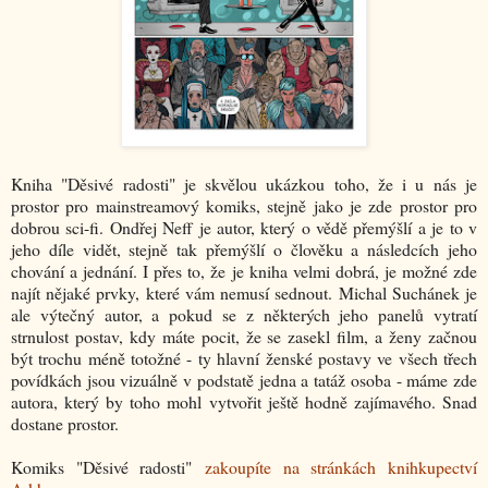
Kniha "Děsivé radosti" je skvělou ukázkou toho, že i u nás je
prostor pro mainstreamový komiks, stejně jako je zde prostor pro
dobrou sci-fi. Ondřej Neff je autor, který o vědě přemýšlí a je to v
jeho díle vidět, stejně tak přemýšlí o člověku a následcích jeho
chování a jednání. I přes to, že je kniha velmi dobrá, je možné zde
najít nějaké prvky, které vám nemusí sednout. Michal Suchánek je
ale výtečný autor, a pokud se z některých jeho panelů vytratí
strnulost postav, kdy máte pocit, že se zasekl film, a ženy začnou
být trochu méně totožné - ty hlavní ženské postavy ve všech třech
povídkách jsou vizuálně v podstatě jedna a tatáž osoba - máme zde
autora, který by toho mohl vytvořit ještě hodně zajímavého. Snad
dostane prostor.
Komiks "Děsivé radosti"
zakoupíte na stránkách knihkupectví