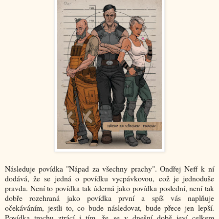
Následuje povídka "Nápad za všechny prachy". Ondřej Neff k ní
dodává, že se jedná o povídku vycpávkovou, což je jednoduše
pravda. Není to povídka tak úderná jako povídka poslední, není tak
dobře rozehraná jako povídka první a spíš vás naplňuje
očekáváním, jestli to, co bude následovat, bude přece jen lepší.
Povídka trochu ztrácí i tím, že se v dnešní době jeví celkem