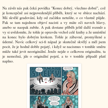
Na závěr nás pak čeká povídka "Konec dobrý, všechno dobré", což
je koncepčně asi nejpovedenější příběh, který se ve sbírce nachází.
Má skvělé gradování, kdy od začátku netušíte, o co vlastně půjde.
Pak se tam najednou objeví nacisti a vy máte oči navrch hlavy,
anebo se naopak zubíte. A pak dostane příběh ještě další rozměr a
vy si uvědomíte, že tohle je opravdu vrchol celé knihy a že umístění
na konec bylo dobrým krokem. Tohle je zábavné, promyšlené a
úderné. Navíc celkový sci-fi nápad je skutečně skvělý a měl jsem
pocit, že je hodně dobře pojatý, i když se nacismus v tomhle směru
může také jevit neoriginální. Jenže nejde o celkovou originalitu, ta
je nemožná, jde o originální pojetí, a to v tomhle případě platí
naplno.