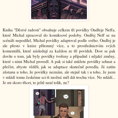
Kniha "Děsivé radosti" obsahuje celkem tři povídky Ondřeje Neffa,
které Michal zpracoval do komiksové podoby. Ondřej Neff se na
scénáři nepodílel, Michal povídky adaptoval podle svého. Ondřej je
ale přesto v knize přítomný více, a to prostřednictvím svých
komentářů, které následují za každou ze tří povídek. Dost se pak
dovíte o tom, jak byly povídky tvořeny a případně i nějaké změny,
které s nimi Michal provedl. A pak si také můžete povídky sehnat a
přečíst, abyste věděli, jak se adaptace skutečně povedla. Já zatím
zůstanu u toho, že povídky neznám, ale stejně tak i u toho, že jsem
v mládí tomu českému sci-fi možná měl dát trochu více. No mládí...
Je mi skoro třicet, to ještě není tolik, ne?