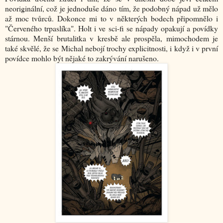
neoriginální, což je jednoduše dáno tím, že podobný nápad už mělo
až moc tvůrců. Dokonce mi to v některých bodech připomnělo i
"Červeného trpaslíka". Holt i ve sci-fi se nápady opakují a povídky
stárnou. Menší brutalitka v kresbě ale prospěla, mimochodem je
také skvělé, že se Michal nebojí trochy explicitnosti, i když i v první
povídce mohlo být nějaké to zakrývání narušeno.