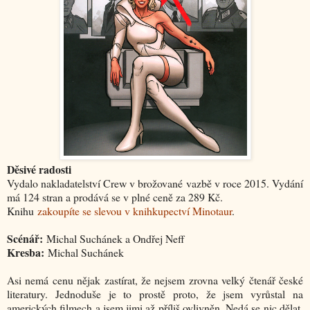
Děsivé radosti
Vydalo nakladatelství Crew v brožované vazbě v roce 2015. Vydání
má 124 stran a prodává se v plné ceně za 289 Kč.
Knihu
zakoupíte se slevou v knihkupectví Minotaur
.
Scénář:
Michal Suchánek a Ondřej Neff
Kresba:
Michal Suchánek
Asi nemá cenu nějak zastírat, že nejsem zrovna velký čtenář české
literatury. Jednoduše je to prostě proto, že jsem vyrůstal na
amerických filmech a jsem jimi až příliš ovlivněn. Nedá se nic dělat,