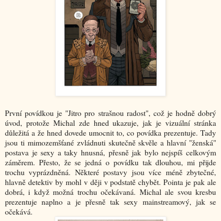
První povídkou je "Jitro pro strašnou radost", což je hodně dobrý
úvod, protože Michal zde hned ukazuje, jak je vizuální stránka
důležitá a že hned dovede umocnit to, co povídka prezentuje. Tady
jsou ti mimozemšťané zvládnuti skutečně skvěle a hlavní "ženská"
postava je sexy a taky hnusná, přesně jak bylo nejspíš celkovým
záměrem. Přesto, že se jedná o povídku tak dlouhou, mi přijde
trochu vyprázdněná. Některé postavy jsou více méně zbytečné,
hlavně detektiv by mohl v ději v podstatě chybět. Pointa je pak ale
dobrá, i když možná trochu očekávaná. Michal ale svou kresbu
prezentuje naplno a je přesně tak sexy mainstreamový, jak se
očekává.