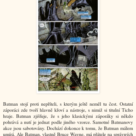
Batman stojí proti nepříteli, s kterým ještě neměl tu čest. Ostatní
záporáci zde tvoří hlavně křoví a nástroje, s nimiž si titulní Ticho
hraje. Batman zjišťuje, že s jeho klasickými záporáky si někdo
pohrává a nutí je jednat podle jiného vzorce. Samotné Batmanovy
akce jsou sabotovány. Dochází dokonce k tomu, že Batman málem
umírá. Ale Batman, vlastně Bruce Wayne, má přátele na správných