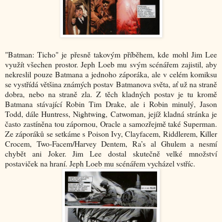
"Batman: Ticho" je přesně takovým příběhem, kde mohl Jim Lee
využít všechen prostor. Jeph Loeb mu svým scénářem zajistil, aby
nekreslil pouze Batmana a jednoho záporáka, ale v celém komiksu
se vystřídá většina známých postav Batmanova světa, ať už na straně
dobra, nebo na straně zla. Z těch kladných postav je tu kromě
Batmana stávající Robin Tim Drake, ale i Robin minulý, Jason
Todd, dále Huntress, Nightwing, Catwoman, jejíž kladná stránka je
často zastíněna tou zápornou, Oracle a samozřejmě také Superman.
Ze záporáků se setkáme s Poison Ivy, Clayfacem, Riddlerem, Killer
Crocem, Two-Facem/Harvey Dentem, Ra’s al Ghulem a nesmí
chybět ani Joker. Jim Lee dostal skutečně velké množství
postaviček na hraní. Jeph Loeb mu scénářem vycházel vstříc.