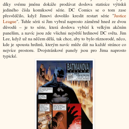
díky svému jménu dokáže prodávat doslova statisíce výtisků
jediného čísla komiksové série. DC Comics se o tom zase
přesvědčilo, když Jimovi dovolilo kreslit restart série "
Justice
League
". Tuhle sérii si Jim vybral naprosto záměrně hned ze dvou
důvodů – je to série, která doslova vybízí k velkým akčním
panelům, a navíc jsou zde všichni největší hrdinové DC světa. Jim
Lee, když už na něčem dělá, tak chce, aby to bylo různorodé, něco,
kde je spousta hrdinů, kterým navíc může dát na každé stránce co
nejvíce prostoru. Dvojstránkové panely jsou pro Jima naprosto
typické.