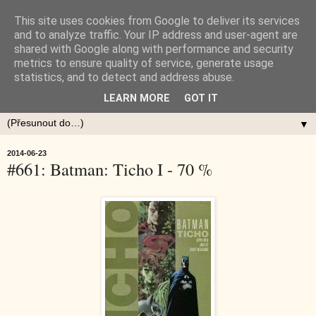
This site uses cookies from Google to deliver its services
and to analyze traffic. Your IP address and user-agent are
shared with Google along with performance and security
metrics to ensure quality of service, generate usage
statistics, and to detect and address abuse.
LEARN MORE
GOT IT
▼
2014-06-23
#661: Batman: Ticho I - 70 %