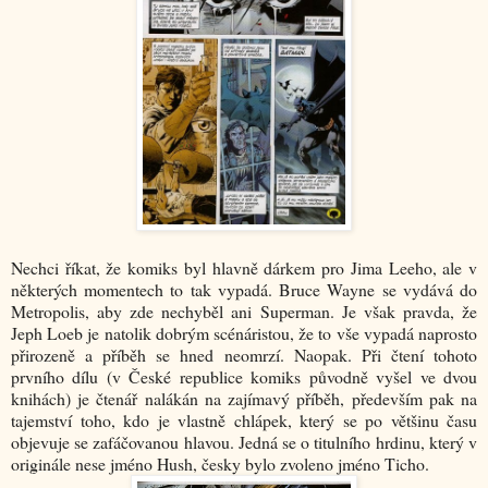
Nechci říkat, že komiks byl hlavně dárkem pro Jima Leeho, ale v
některých momentech to tak vypadá. Bruce Wayne se vydává do
Metropolis, aby zde nechyběl ani Superman. Je však pravda, že
Jeph Loeb je natolik dobrým scénáristou, že to vše vypadá naprosto
přirozeně a příběh se hned neomrzí. Naopak. Při čtení tohoto
prvního dílu (v České republice komiks původně vyšel ve dvou
knihách) je čtenář nalákán na zajímavý příběh, především pak na
tajemství toho, kdo je vlastně chlápek, který se po většinu času
objevuje se zafáčovanou hlavou. Jedná se o titulního hrdinu, který v
originále nese jméno Hush, česky bylo zvoleno jméno Ticho.