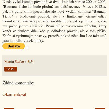
U nás vyšel komiks původně ve dvou knihách v roce 2004 a 2005.
"Batman: Ticho II" bude předmětem další recenze. V roce 2012 se
pak na pulty knihkupectví dostalo nové vydání komiksu "Batman:
Ticho" v brožované podobě, ale i v limitované vázané edici.
Komiks už navíc nevyšel ve dvou dílech, ale jako jedna kniha, což
mu přece jenom sluší víc. První díl je rozvržením příběhu, který
končí ve druhém díle, kde je odhalena pravda, ale o tom příště.
Zatím si vychutnejte postavy, protože pokud něco Jim Lee fakt umí,
jsou to hrdinky a zlé holky.
Martin Štefko
v
8:54
Sdílet
Žádné komentáře:
Okomentovat