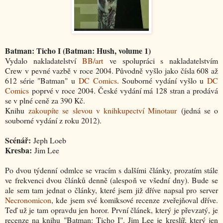
Batman: Ticho I (Batman: Hush, volume 1)
Vydalo nakladatelství
BB/art
ve spolupráci s nakladatelstvím
Crew v pevné vazbě v roce 2004. Původně vyšlo jako čísla 608 až
612 série "Batman" u
DC Comics
. Souborné vydání vyšlo u
DC
Comics
poprvé v roce 2004. České vydání má 128 stran a prodává
se v plné ceně za 390 Kč.
Knihu
zakoupíte se slevou v knihkupectví Minotaur
(jedná se o
souborné vydání z roku 2012).
Scénář:
Jeph Loeb
Kresba:
Jim Lee
Po dvou týdenní odmlce se vracím s dalšími články, prozatím stále
ve frekvenci dvou článků denně (alespoň ve všední dny). Bude se
ale sem tam jednat o články, které jsem již dříve napsal pro server
Necronomicon
, kde jsem své komiksové recenze zveřejňoval dříve.
Teď už je tam opravdu jen horor. První článek, který je převzatý, je
recenze na knihu "Batman: Ticho I". Jim Lee je kreslíř, který jen