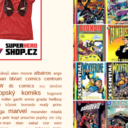
albatros
alan moore
argo
ábojů
man
bb/art
comics centrum
ew
dc comics
donžon
dmz
ropský komiks
fragment
 miller
garth ennis
grada
hellboy
é
malý princ
kůstek
leonardo
marvel
ga
meander
mladá
a
petr kopl
preacher
pupíky
sin city
er-man
stan sakai
star wars