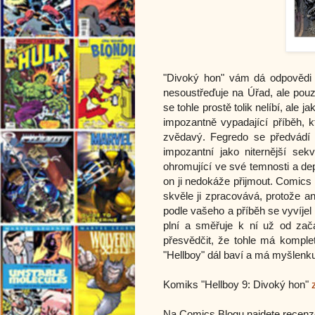
"Divoký hon" vám dá odpovědi 
nesoustřeďuje na Úřad, ale pou
se tohle prostě tolik nelíbí, ale 
impozantně vypadající příběh, k
zvědavý. Fegredo se předvádí 
impozantní jako niternější se
ohromující ve své temnosti a de
on ji nedokáže přijmout. Comics 
skvěle ji zpracovává, protože an
podle vašeho a příběh se vyvíjel 
plní a směřuje k ní už od zač
přesvědčit, že tohle má komplet
"Hellboy" dál baví a má myšlenku,
Komiks "Hellboy 9: Divoký hon"
Na Comics Blogu najdete recenz