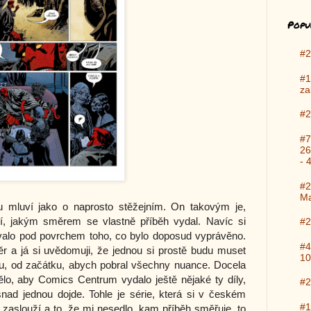
Popu
#2
#1
za
#2
#7
26
- 
#2
Ma
 mluví jako o naprosto stěžejním. On takovým je,
í, jakým směrem se vlastně příběh vydal. Navíc si
#2
valo pod povrchem toho, co bylo doposud vyprávěno.
#4
r a já si uvědomuji, že jednou si prostě budu muset
10
u, od začátku, abych pobral všechny nuance. Docela
tělo, aby Comics Centrum vydalo ještě nějaké ty díly,
#2
nad jednou dojde. Tohle je série, která si v českém
#1
zaslouží a to, že mi nesedlo, kam příběh směřuje, to