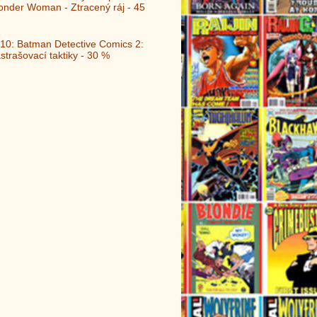
nder Woman - Ztracený ráj - 45
10: Batman Detective Comics 2:
strašovací taktiky - 30 %