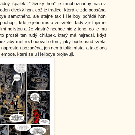
pořádný špalek. "Divoký hon" je mnohoznačný název.
eden divoký hon, což je tradice, která je zde popsána,
oye samotného, ale stejně tak i Hellboy pořádá hon,
ochopil, kde je jeho místo ve světě. Tady zjišťujeme,
mi nejistou a že vlastně nechce nic z toho, co je mu
 to prostě ten rudý chlápek, který má nejradši, když
ež aby měl rozhodovat o tom, jaký bude osud světa.
át naprosto upozaděna, jen nemá tolik místa, a také ona
o emoce, které se u Hellboye projevují.