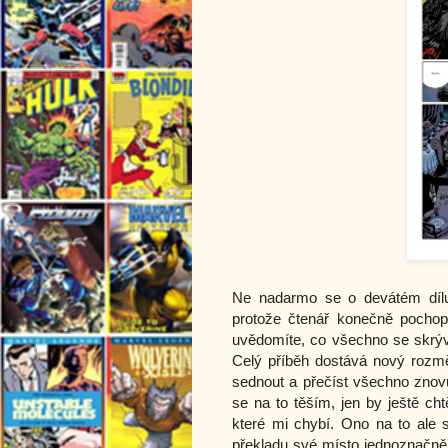
Ne nadarmo se o devátém dílu
protože čtenář konečně pochop
uvědomíte, co všechno se skrý
Celý příběh dostává nový rozmě
sednout a přečíst všechno znov
se na to těším, jen by ještě ch
které mi chybí. Ono na to ale s
překladu své místo jednoznačně 