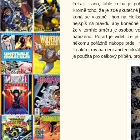
čekají - ano, tahle kniha je 
Kromě toho, že je zde skutečně j
koná se vlastně i hon na Hellb
nejspíš na pravdu, aby konečně p
že v tomhle směru je osobou vel
nabízeno. Pořád je vidět, že je
někomu pořádně nakope prdel, n
Ta akční rovina není ani tentokr
je použita pro celkový příběh, pr