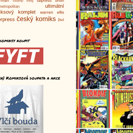
rman
talpress
tintin
swamp thing
ultimátní
metropolitan
iksový komplet
warren ellis
český komiks
rpress
živí
komiksy koupit
en) Komiksová doupata a akce