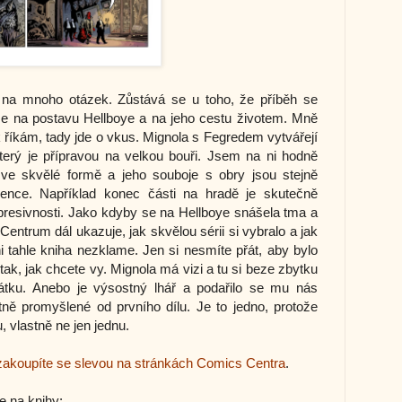
na mnoho otázek. Zůstává se u toho, že příběh se
ze na postavu Hellboye a na jeho cestu životem. Mně
jak říkám, tady jde o vkus. Mignola s Fegredem vytvářejí
terý je přípravou na velkou bouři. Jsem na ni hodně
ve skvělé formě a jeho souboje s obry jsou stejně
kvence. Například konec části na hradě je skutečně
presivnosti. Jako kdyby se na Hellboye snášela tma a
Centrum dál ukazuje, jak skvělou sérii si vybralo a jak
i tahle kniha nezklame. Jen si nesmíte přát, aby bylo
tak, jak chcete vy. Mignola má vizi a tu si beze zbytku
átku. Anebo je výsostný lhář a podařilo se mu nás
ně promyšlené od prvního dílu. Je to jedno, protože
 vlastně ne jen jednu.
zakoupíte se slevou na stránkách Comics Centra
.
e na knihy: