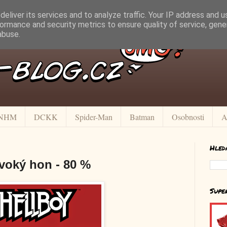
eliver its services and to analyze traffic. Your IP address and 
ormance and security metrics to ensure quality of service, gen
abuse.
NHM
DCKK
Spider-Man
Batman
Osobnosti
A
Hled
ivoký hon - 80 %
Supe