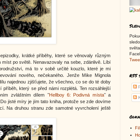
Sled
Poku
sledo
světa
Faceb
 epizodky, krátké příběhy, které se věnovaly různým
Twee
míst po světě. Nenavazovaly na sebe, zdánlivě. Líbí
rodružství, má to v sobě určité kouzlo, které je mi
RSS 
bjevování nového, nečekaného. Jenže Mike Mignola
ílu najednou zjišťujete, že všechno, co se do té doby
P
í příběh, který se před námi rozplétá. Ten rozsáhlejší
oním zvláštním dílem "
Hellboy 6: Podivná místa
" a
K
o jisté míry je jím tato kniha, protože se zde dovíme
ející. Na druhou stranu zde samotné vyvrcholení ještě
Odka
Fi
Ho