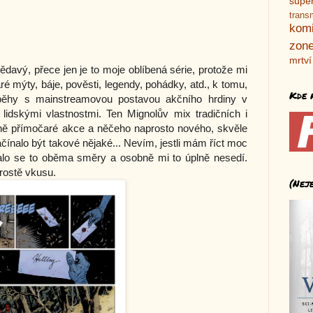
supe
trans
kom
zone
mrtví
davý, přece jen je to moje oblíbená série, protože mi
ré mýty, báje, pověsti, legendy, pohádky, atd., k tomu,
Kde 
íběhy s mainstreamovou postavou akčního hrdiny v
idskými vlastnostmi. Ten Mignolův mix tradičních i
ně přímočaré akce a něčeho naprosto nového, skvěle
ačínalo být takové nějaké... Nevím, jestli mám říct moc
alo se to oběma směry a osobně mi to úplně nesedí.
prostě vkusu.
(Nej