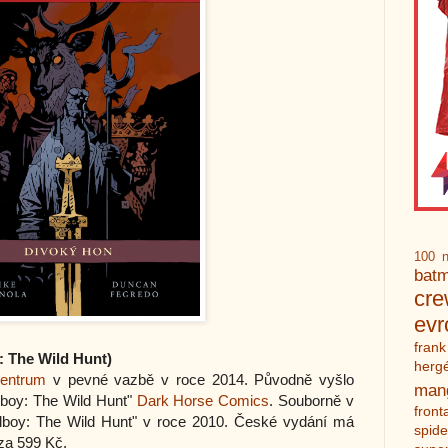
100 n
bat
cr
ev
frank
: The Wild Hunt
)
herg
entrum
v pevné vazbě v roce 2014. Původně vyšlo
man
llboy: The Wild Hunt"
Dark Horse Comics
. Souborně v
front
ellboy: The Wild Hunt" v roce 2010. České vydání má
spid
za 599 Kč.