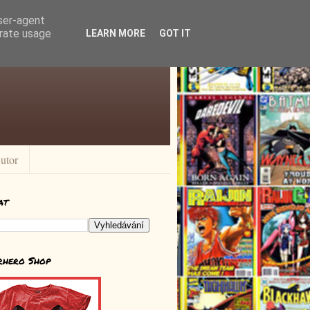
user-agent
erate usage
LEARN MORE
GOT IT
utor
at
rhero Shop