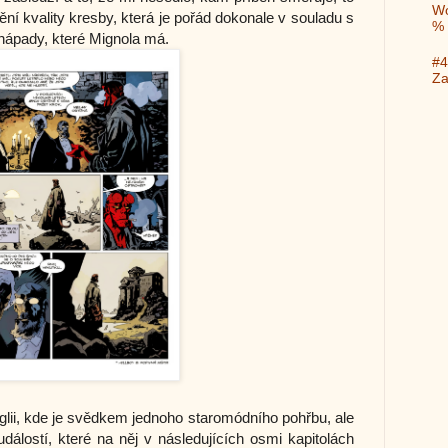
Wo
ění kvality kresby, která je pořád dokonale v souladu s
%
 nápady, které Mignola má.
#4
Za
ii, kde je svědkem jednoho staromódního pohřbu, ale
dálostí, které na něj v následujících osmi kapitolách