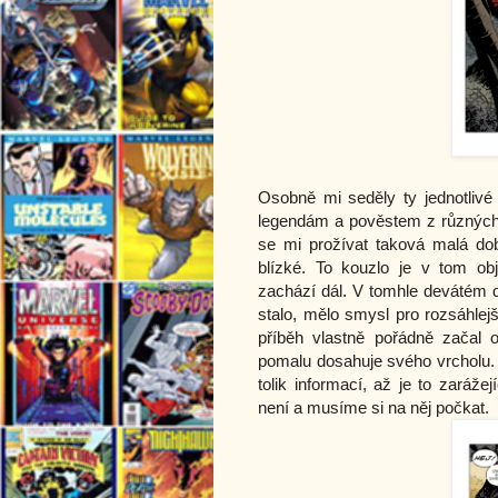
Osobně mi seděly ty jednotlivé
legendám a pověstem z různých 
se mi prožívat taková malá dob
blízké. To kouzlo je v tom o
zachází dál. V tomhle devátém d
stalo, mělo smysl pro rozsáhlejš
příběh vlastně pořádně začal 
pomalu dosahuje svého vrcholu. D
tolik informací, až je to zaráž
není a musíme si na něj počkat.