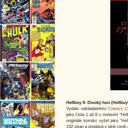
Hellboy 9: Divoký hon
(
Hellboy
Vydalo nakladatelství
Comics C
jako čísla 1 až 8 v minisérii "He
originále komiks vyšel jako "H
192 stran a prodává v plné ceně 