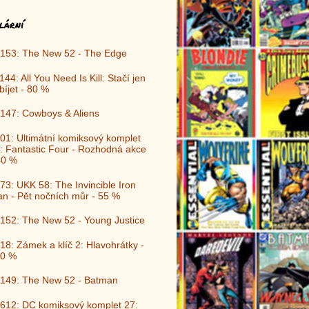
lární
153: The New 52 - The Edge
144: All You Need Is Kill: Stačí jen
bíjet - 80 %
147: Cowboys & Aliens
01: Ultimátní komiksový komplet
: Fantastic Four - Rozhodná akce
40 %
73: UKK 58: The Invincible Iron
n - Pět nočních můr - 55 %
152: The New 52 - Young Justice
18: Zámek a klíč 2: Hlavohrátky -
0 %
149: The New 52 - Batman
612: DC komiksový komplet 27: