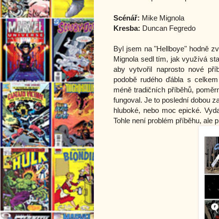
Scénář:
Mike Mignola
Kresba:
Duncan Fegredo
Byl jsem na "Hellboye" hodně zvě
Mignola sedl tím, jak využívá sta
aby vytvořil naprosto nové př
podobě rudého ďábla s celkem l
méně tradičních příběhů, poměr
fungoval. Je to poslední dobou z
hluboké, nebo moc epické. Vyd
Tohle není problém příběhu, ale 