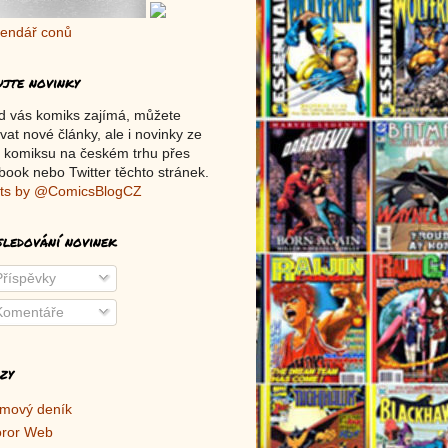
ujte novinky
d vás komiks zajímá, můžete
vat nové články, ale i novinky ze
 komiksu na českém trhu přes
ook nebo Twitter těchto stránek.
ts by @ComicsBlogCZ
sledování novinek
říspěvky
omentáře
zy
lmový deník
ror Web