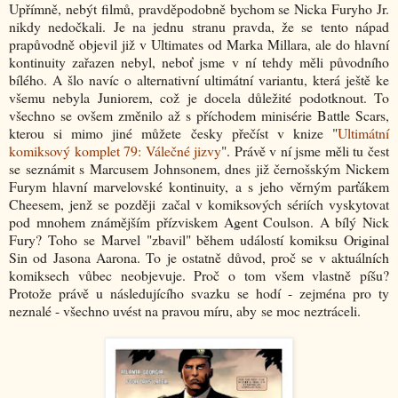
Upřímně, nebýt filmů, pravděpodobně bychom se Nicka Furyho Jr.
nikdy nedočkali. Je na jednu stranu pravda, že se tento nápad
prapůvodně objevil již v Ultimates od Marka Millara, ale do hlavní
kontinuity zařazen nebyl, neboť jsme v ní tehdy měli původního
bílého. A šlo navíc o alternativní ultimátní variantu, která ještě ke
všemu nebyla Juniorem, což je docela důležité podotknout. To
všechno se ovšem změnilo až s příchodem minisérie Battle Scars,
kterou si mimo jiné můžete česky přečíst v knize "
Ultimátní
komiksový komplet 79: Válečné jizvy
". Právě v ní jsme měli tu čest
se seznámit s Marcusem Johnsonem, dnes již černošským Nickem
Furym hlavní marvelovské kontinuity, a s jeho věrným parťákem
Cheesem, jenž se později začal v komiksových sériích vyskytovat
pod mnohem známějším přízviskem Agent Coulson. A bílý Nick
Fury? Toho se Marvel "zbavil" během událostí komiksu Original
Sin od Jasona Aarona. To je ostatně důvod, proč se v aktuálních
komiksech vůbec neobjevuje. Proč o tom všem vlastně píšu?
Protože právě u následujícího svazku se hodí - zejména pro ty
neznalé - všechno uvést na pravou míru, aby se moc neztráceli.