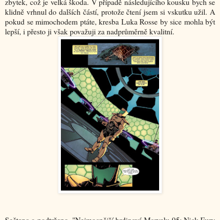
zbytek, což je velká škoda. V případě následujícího kousku bych se
klidně vrhnul do dalších částí, protože čtení jsem si vskutku užil. A
pokud se mimochodem ptáte, kresba Luka Rosse by sice mohla být
lepší, i přesto ji však považuji za nadprůměrně kvalitní.
Sečteno a podtrženo, "Nejmocnější hrdinové Marvelu 95: Nick Fury