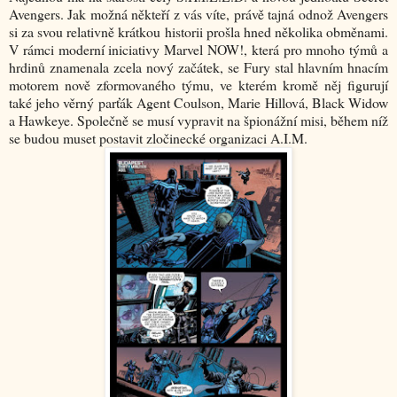
Avengers. Jak možná někteří z vás víte, právě tajná odnož Avengers
si za svou relativně krátkou historii prošla hned několika obměnami.
V rámci moderní iniciativy Marvel NOW!, která pro mnoho týmů a
hrdinů znamenala zcela nový začátek, se Fury stal hlavním hnacím
motorem nově zformovaného týmu, ve kterém kromě něj figurují
také jeho věrný parťák Agent Coulson, Marie Hillová, Black Widow
a Hawkeye. Společně se musí vypravit na špionážní misi, během níž
se budou muset postavit zločinecké organizaci A.I.M.