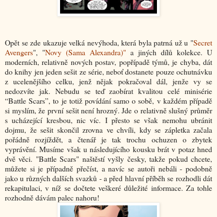
Opět se zde ukazuje velká nevýhoda, která byla patrná už u "
Secret
Avengers
", "
Novy (Sama Alexandra)"
a jiných dílů kolekce. U
moderních, relativně nových postav, popřípadě týmů, je chyba, dát
do knihy jen jeden sešit ze série, neboť dostanete pouze ochutnávku
z ucelenějšího celku, jenž nějak pokračoval dál, jenže vy se
nedozvíte jak. Nebudu se teď zaobírat kvalitou celé minisérie
“Battle Scars”, to je totiž povídání samo o sobě, v každém případě
si myslím, že první sešit není hrozný. Jde o relativně slušný průměr
s ucházející kresbou, nic víc. I přesto se však nemohu ubránit
dojmu, že sešit skončil zrovna ve chvíli, kdy se zápletka začala
pořádně rozjíždět, a čtenář je tak trochu ochuzen o zbytek
vyprávění. Musíme však u následujícího kousku brát v potaz hned
dvě věci. "Battle Scars" naštěstí vyšly česky, takže pokud chcete,
můžete si je případně přečíst, a navíc se autoři nebáli - podobně
jako u různých dalších svazků - a před hlavní příběh se rozhodli dát
rekapitulaci, v níž se dočtete veškeré důležité informace. Za tohle
rozhodně dávám palec nahoru!