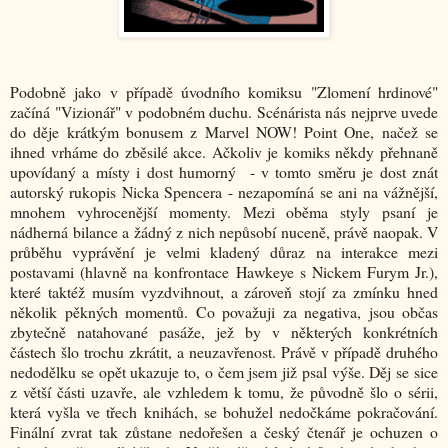
Podobně jako v případě úvodního komiksu "Zlomení hrdinové"
začíná "Vizionář" v podobném duchu. Scénárista nás nejprve uvede
do děje krátkým bonusem z Marvel NOW! Point One, načež se
ihned vrháme do zběsilé akce. Ačkoliv je komiks někdy přehnaně
upovídaný a místy i dost humorný - v tomto směru je dost znát
autorský rukopis Nicka Spencera - nezapomíná se ani na vážnější,
mnohem vyhrocenější momenty. Mezi oběma styly psaní je
nádherná bilance a žádný z nich nepůsobí nuceně, právě naopak. V
průběhu vyprávění je velmi kladený důraz na interakce mezi
postavami (hlavně na konfrontace Hawkeye s Nickem Furym Jr.),
které taktéž musím vyzdvihnout, a zároveň stojí za zmínku hned
několik pěkných momentů. Co považuji za negativa, jsou občas
zbytečně natahované pasáže, jež by v některých konkrétních
částech šlo trochu zkrátit, a neuzavřenost. Právě v případě druhého
nedodělku se opět ukazuje to, o čem jsem již psal výše. Děj se sice
z větší části uzavře, ale vzhledem k tomu, že původně šlo o sérii,
která vyšla ve třech knihách, se bohužel nedočkáme pokračování.
Finální zvrat tak zůstane nedořešen a český čtenář je ochuzen o