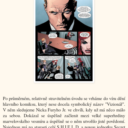
Po průměrném, relativně stravitelném úvodu se vrháme do víru dění
hlavního komiksu, který nese docela symbolický název "Vizionář".
V něm sledujeme Nicka Furyho Jr. ve chvíli, kdy už má něco málo
za sebou. Dokázal se úspěšně začlenit mezi velké superhrdiny
marvelovského vesmíru a úspěšně se o něm utvořilo jisté povědomí.
Najednou má na starosti celý S.H.I.E.L.D. a novou jednotku Secret