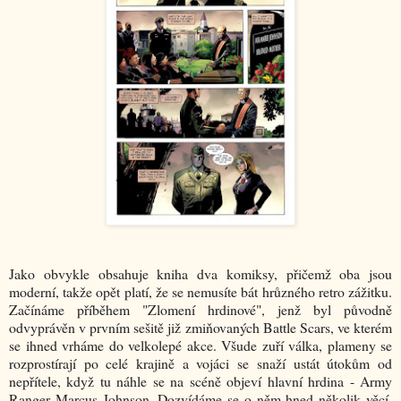
Jako obvykle obsahuje kniha dva komiksy, přičemž oba jsou
moderní, takže opět platí, že se nemusíte bát hrůzného retro zážitku.
Začínáme příběhem "Zlomení hrdinové", jenž byl původně
odvyprávěn v prvním sešitě již zmiňovaných Battle Scars, ve kterém
se ihned vrháme do velkolepé akce. Všude zuří válka, plameny se
rozprostírají po celé krajině a vojáci se snaží ustát útokům od
nepřítele, když tu náhle se na scéně objeví hlavní hrdina - Army
Ranger Marcus Johnson. Dozvídáme se o něm hned několik věcí,