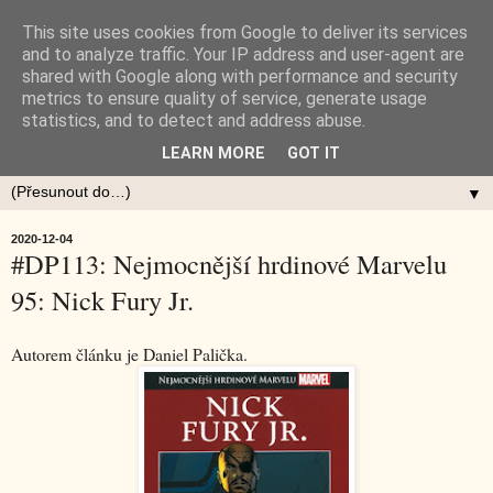
This site uses cookies from Google to deliver its services
and to analyze traffic. Your IP address and user-agent are
shared with Google along with performance and security
metrics to ensure quality of service, generate usage
statistics, and to detect and address abuse.
LEARN MORE
GOT IT
▼
2020-12-04
#DP113: Nejmocnější hrdinové Marvelu
95: Nick Fury Jr.
Autorem článku je Daniel Palička.