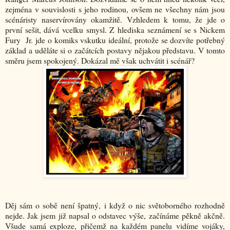
zejména v souvislosti s jeho rodinou, ovšem ne všechny nám jsou
scénáristy naservírovány okamžitě. Vzhledem k tomu, že jde o
první sešit, dává vcelku smysl. Z hlediska seznámení se s Nickem
Fury Jr. jde o komiks vskutku ideální, protože se dozvíte potřebný
základ a uděláte si o začátcích postavy nějakou představu. V tomto
směru jsem spokojený. Dokázal mě však uchvátit i scénář?
Děj sám o sobě není špatný, i když o nic světoborného rozhodně
nejde. Jak jsem již napsal o odstavec výše, začínáme pěkně akčně.
Všude samá exploze, přičemž na každém panelu vidíme vojáky,