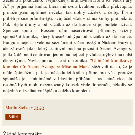
Jr." je příjemná kniha, která mě svou kvalitou vcelku překvapila,
protože jsem upřímně nečekal tak dobrý zážitek z četby. První
příběh je sice průměrnější, svůj účel však v rámci knihy plní pěkně.
Pak přijde druhý a od začátku až do konce si jej budete užívat.
Spencer spolu s Rossem nám naservírovali příjemný, svižný
špionážní komiks, který krásně odsýpá od začátku až do konce.
Funguje nejen skvěle na seznámení s černošským Nickem Furym,
ale zároveň jako dobrý startovní bod na poznání Secret Avengers,
jelikož děj není centrován jenom na něj coby vůdce, nýbrž i na další
členy týmu. Navíc, pokud jste si u komiksu "
Ultimátní komiksový
komplet 66: Secret Avengers: Mise na Mars
" stěžovali na to, že je
málo špionážní, pak je následující kniha přímo pro vás, protože
špionáže je - minimálně v hlavním příběhu - podstatně více. Já
osobně bych mohl recenzovaný kousek vřele doporučit, ačkoliv se
nejedná o kvalitativní špičku celého kompletu.
Martin Štefko
v
15:40
Sdílet
Žádné komentáře: