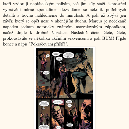
kteří vzdorují nepřátelským palbám, seč jim síly stačí. Uprostřed
vyprávění mírně zpomalíme, dozvídáme se několik potřebných
detailů a trochu nahlédneme do minulosti. A pak už zbývá jen
závěr, který se opět nese v akčnějším duchu. Marcus je nečekaně
napaden jedním notoricky známým marvelovským záporákem,
načež dojde k drobné šarvátce. Následně čtete, čtete, čtete,
prokousáváte se několika akčními sekvencemi a pak BUM! Přijde
konec a nápis "Pokračování příště!".