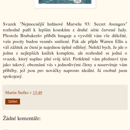
Svazek "Nejmocnější hrdinové Marvelu 93: Secret Avengers"
rozhodně patří k lepším kouskům z druhé série červené řady.
Přestože Brubakerův příběh funguje a vysvětlí vám vše důležité,
vaše pocity budou vesměs smíšené. Pak ale přijde Warren Ellis a
váš zážitek ze čtení je najednou úplně odlišný. Neřekl bych, že jde o
jednu z nejlepších knížek kompletu, ale rozhodně se jedná o
svazek, který naplno plní svůj účel. Perfektně vám představí tým
jako takový, obeznámí vás s jednotlivými členy a naservíruje vám
příběhy, jež jsou pro nováčky naprosto ideální. Já osobně jsem
spokojený.
Martin Štefko
v
13:49
Sdílet
Žádné komentáře: