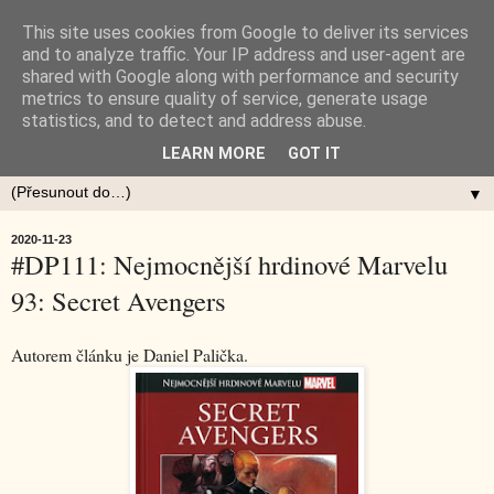
This site uses cookies from Google to deliver its services
and to analyze traffic. Your IP address and user-agent are
shared with Google along with performance and security
metrics to ensure quality of service, generate usage
statistics, and to detect and address abuse.
LEARN MORE
GOT IT
▼
2020-11-23
#DP111: Nejmocnější hrdinové Marvelu
93: Secret Avengers
Autorem článku je Daniel Palička.