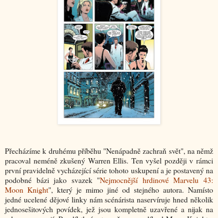
Přecházíme k druhému příběhu "Nenápadně zachraň svět", na němž
pracoval neméně zkušený Warren Ellis. Ten vyšel později v rámci
první pravidelně vycházející série tohoto uskupení a je postavený na
podobné bázi jako svazek "
Nejmocnější hrdinové Marvelu 43:
Moon Knight
", který je mimo jiné od stejného autora. Namísto
jedné ucelené dějové linky nám scénárista naservíruje hned několik
jednosešitových povídek, jež jsou kompletně uzavřené a nijak na