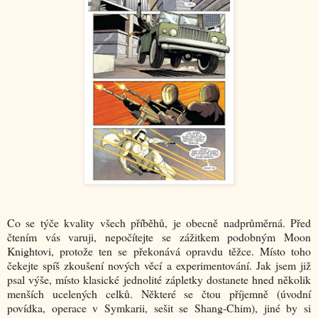
Co se týče kvality všech příběhů, je obecně nadprůměrná. Před
čtením vás varuji, nepočítejte se zážitkem podobným Moon
Knightovi, protože ten se překonává opravdu těžce. Místo toho
čekejte spíš zkoušení nových věcí a experimentování. Jak jsem již
psal výše, místo klasické jednolité zápletky dostanete hned několik
menších ucelených celků. Některé se čtou příjemně (úvodní
povídka, operace v Symkarii, sešit se Shang-Chim), jiné by si