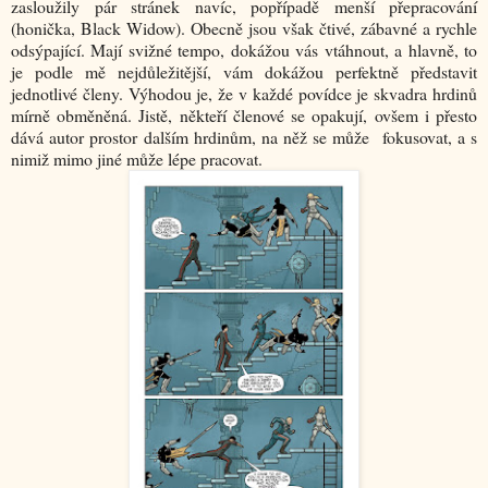
zasloužily pár stránek navíc, popřípadě menší přepracování
(honička, Black Widow). Obecně jsou však čtivé, zábavné a rychle
odsýpající. Mají svižné tempo, dokážou vás vtáhnout, a hlavně, to
je podle mě nejdůležitější, vám dokážou perfektně představit
jednotlivé členy. Výhodou je, že v každé povídce je skvadra hrdinů
mírně obměněná. Jistě, někteří členové se opakují, ovšem i přesto
dává autor prostor dalším hrdinům, na něž se může fokusovat, a s
nimiž mimo jiné může lépe pracovat.