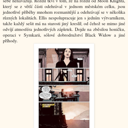
sebe nenavazují. Rozdíl tkví v tom, že na rozdíl od Moon Knighta,
který se z větší části odehrával v jednom městském celku, jsou
jednotlivé příběhy mnohem rozmanitější a odehrávají se v několika
různých lokalitách. Ellis nespolupracuje jen s jedním výtvarníkem,
takže každý sešit má na starosti jiný kreslíř, od čehož se mimo jiné
odvíjí atmosféra jednotlivých zápletek. Dojde na zběsilou honičku,
operaci v Symkarii, sólové dobrodružství Black Widow a jiné
příhody.