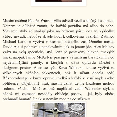
Musím osobně říct, že Warren Ellis odvedl vcelku slušný kus práce.
Nejprve je důležité zmínit, že každá povídka má něco do sebe.
Výtvarné styly se střídají jako na běžícím pásu, což ve výsledku
vůbec nevadí, neboť se skvěle hodí k celkovému vyznění. Zatímco
Michael Lark se vyžívá v kreslení krásného zasněženého města,
David Aja si pohrává s panelováním, jak to jenom jde. Alex Maleev
vsází na svůj specifický styl, jenž je postavený hlavně tmavých
linek, naopak Jamie McKelvie pracuje s výraznými barvičkami a co
nejdetailnějšími panely, u kterých si dává opravdu záležet s
designem postav. A co se týče Keva Walkera, ten se vyžívá ve
velkolepých akčních sekvencích, což k němu docela sedí.
Různorodost je v knize opravdu velká a každý si v ní najde svého
oblíbence. Objektivně však musím uznat, že ne každému mohou
sednout všichni. Mně osobně například vadil Walkerův styl, u
něhož mi zejména neseděly obličeje postav, jež byly občas
přehnaně hranaté. Jinak si nemám moc na co stěžovat.