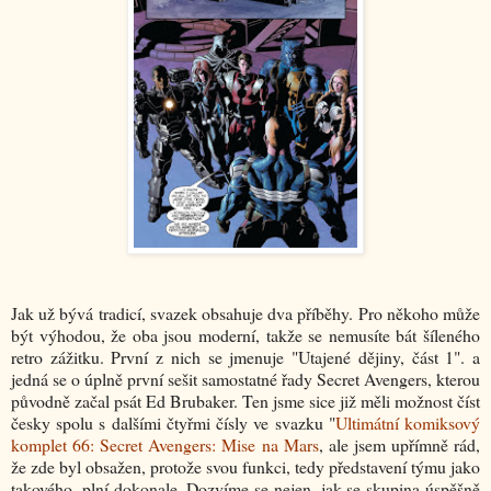
Jak už bývá tradicí, svazek obsahuje dva příběhy. Pro někoho může
být výhodou, že oba jsou moderní, takže se nemusíte bát šíleného
retro zážitku. První z nich se jmenuje "Utajené dějiny, část 1". a
jedná se o úplně první sešit samostatné řady Secret Avengers, kterou
původně začal psát Ed Brubaker. Ten jsme sice již měli možnost číst
česky spolu s dalšími čtyřmi čísly ve svazku "
Ultimátní komiksový
komplet 66: Secret Avengers: Mise na Mars
, ale jsem upřímně rád,
že zde byl obsažen, protože svou funkci, tedy představení týmu jako
takového, plní dokonale. Dozvíme se nejen, jak se skupina úspěšně