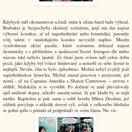
Kdybych měl okomentovat scénář, mám k němu hned řadu výhrad.
Brubaker je bezpochyby zkušený scénárista, jenž má dar napsat
výborné komiksy, ať už superhrdinské nebo kriminální, jenomže
svůj talent v následujícím kousku nevyužil naplno. Musím
vyzdvihnout akční pasáže, které scénárista dokázal napsat
dynamicky a s přehledem, a sjednocení Secret Avengers dle mého
názoru také nebylo špatné. Ze čtení jsem ovšem měl celou dobu
pocit, jako kdyby byl tvůrce limitovaný a nemohl ze sebe dostat to
nejlepší. Nevím, čím to bylo způsobeno. Možná nebyl zvyklý psát
superhrdinskou týmovku. Možná musel pracovat s postavami, jež
nemá - až na Captaina Ameriku a Sharon Carterovou -- zrovna v
oblibě. Nedokážu si to vysvětlit. Po dočtení ve mně převažovaly
spíš smíšené dojmy, ačkoliv musím uznat, že pár kladů by se najít
mohlo. Kapitolou je pak sama o sobě kresba Mikea Deodata, jež
zážitek povyšuje o několik úrovní výš, avšak z celkového hlediska
se jedná spíše o průměr až podprůměr ve svém žánru. Nic víc.