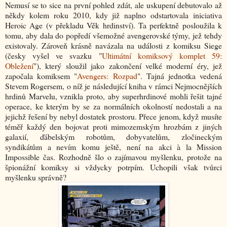
Nemusí se to sice na první pohled zdát, ale uskupení debutovalo až
někdy kolem roku 2010, kdy již naplno odstartovala iniciativa
Heroic Age (v překladu Věk hrdinství). Ta perfektně posloužila k
tomu, aby dala do popředí všemožné avengerovské týmy, jež tehdy
existovaly. Zároveň krásně navázala na události z komiksu Siege
(česky vyšel ve svazku "
Ultimátní komiksový komplet 59:
Obležení
"), který sloužil jako zakončení velké moderní éry, jež
započala komiksem "
Avengers: Rozpad
". Tajná jednotka vedená
Stevem Rogersem, o níž je následující kniha v rámci Nejmocnějších
hrdinů Marvelu, vznikla proto, aby superhrdinové mohli řešit tajné
operace, ke kterým by se za normálních okolností nedostali a na
jejichž řešení by nebyl dostatek prostoru. Přece jenom, když musíte
téměř každý den bojovat proti mimozemským hrozbám z jiných
galaxií, ďábelským robotům, dobyvatelům, zločineckým
syndikátům a nevím komu ještě, není na akci à la Mission
Impossible čas. Rozhodně šlo o zajímavou myšlenku, protože na
špionážní komiksy si vždycky potrpím. Uchopili však tvůrci
myšlenku správně?