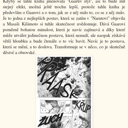
Kdyby se tahle kniha jmenovala "Gaarův styl", asi to bude mít
stejný efekt, možná ještě trochu lepší, protože tahle kniha je
především o Gaarovi a o tom, jak se z něj stalo to, co se z něj stalo.
Je to jedna z nejlepších postav, která se zatím v "Narutovi" objevila
a Masaši Kišimoto si tuhle skutečnost uvědomuje. Dává Gaarovi
poměrně bohatou minulost, která je navíc zajímavá a díky které
může utvářet jedinečnou postavu, která nenudí, ale naopak získává
větší hloubku a bude čtenáře o to víc bavit. Navíc je to postava,
která se mění, a to doslova. Transformuje se v něco, co je skutečně
děsivé a obrovské.