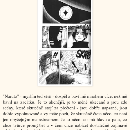
"Naruto" - myslím teď sérii - dospěl a baví mě mnohem více, než mě
bavil na začátku. Je to akčnější, je to méně ukecané a jsou zde
scény, které skutečně stojí za přečtení - jsou dobře napsané, jsou
dobře vypointované a vy máte pocit, že skutečně čtete něco, co není
jen obyčejným mainstreamem. Je to něco, co má hlavu a patu, co
chce tvůrce promýšlet a v čem chce nabízet dostatečně zajímavé