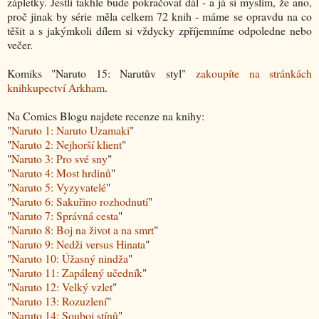
zápletky. Jestli takhle bude pokračovat dál - a já si myslím, že ano,
proč jinak by série měla celkem 72 knih - máme se opravdu na co
těšit a s jakýmkoli dílem si vždycky zpříjemníme odpoledne nebo
večer.
Komiks "
Naruto 15: Narutův styl
"
zakoupíte na stránkách
knihkupectví Arkham
.
Na Comics Blogu najdete recenze na knihy:
"
Naruto 1: Naruto Uzamaki
"
"
Naruto 2: Nejhorší klient
"
"
Naruto 3: Pro své sny
"
"
Naruto 4: Most hrdinů
"
"
Naruto 5: Vyzyvatelé
"
"
Naruto 6: Sakuřino rozhodnutí
"
"
Naruto 7: Správná cesta
"
"
Naruto 8: Boj na život a na smrt
"
"
Naruto 9: Nedži versus Hinata
"
"
Naruto 10: Úžasný nindža
"
"
Naruto 11: Zapálený učedník
"
"
Naruto 12: Velký vzlet
"
"
Naruto 13: Rozuzlení
"
"
Naruto 14: Souboj stínů
"