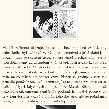
Masaši Kišimoto ukazuje, že celkem bez problémů zvládá, aby
jedna kniha byla zároveň vysvětlující a emotivní a ještě akční jako
blázen. Tady je skutečně akce, z které téměř přechází zrak, scény
jsou dotahovány ad absurdum v rámci epičnosti a jako kdyby před
vámi pořád rostly. Metaforicky, ale i doslovně, protože dojde i na
příšery. Je skoro škoda, že je kniha utnuta v nejlepším, ale aspoň se
máte na co těšit v následující knize. Napětí se graduje a série tak
neustále přináší něco, kvůli čemu stojí za to ji číst a prokousávat se
dalšími díly. I když bych si myslel, že Masaši Kišimoto prostě
nezvládne tak omezené zaměření v podstatě jen na dvě postavy, on
se v tom doslova vyžívá a přináší toho dostatek, abyste pořád měli
pocit, že jste opravdu něco četli a nikoli jen prolétli.