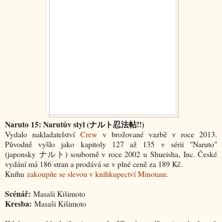
Naruto 15: Narutův styl (ナルト忍法帖!!)
Vydalo nakladatelství
Crew
v brožované vazbě v roce 2013.
Původně vyšlo jako kapitoly 127 až 135 v sérii "Naruto"
(japonsky
ナルト
) souborně v roce 2002 u Shueisha, Inc. České
vydání má 186 stran a prodává se v plné ceně za 189 Kč.
Knihu
zakoupíte se slevou v knihkupectví Minotaur
.
Scénář:
Masaši Kišimoto
Kresba:
Masaši Kišimoto