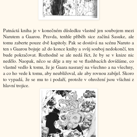
Patnáctá kniha je v konečném důsledku vlastně jen soubojem mezi
Narutem a Gaarou. Pravda, tenhle příběh sice začíná Sasuke, ale
tomu zaberte pouze dvě kapitoly. Pak se dostává na scénu Naruto a
ten s Gaarou bojuje až do konce knihy a svůj souboj nedokončí, ten
bude pokračovat. Rozhodně se ale nedá říct, že by se v knize nic
nedělo. Naopak, něco se děje a my se ve flashbacích dovídáme, co
vlastně vedlo k tomu, že je Gaara nasraný na všechno a na všechny,
a co ho vede k tomu, aby neubližoval, ale aby rovnou zabíjel. Skoro
to vypadá, že se mu to i podaří, protože v ohrožení jsou všichni z
hlavní trojice.