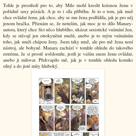
Tohle je prostředí pro to, aby Milo mohl kreslit krásnou ženu v
pořádně sexy pózách. A je to i síla příběhu. Je to o tom, jak muž
chce ovládat ženu, jak chce, aby se mu žena podřídila, jak je pro něj
jenom hračka. Přiznám se, že netuším, jak moc je to dílo Manary-
autora, který chce říct něco hlubšího, ukázat sexistické vnímání žen,
kdy se stávají jen otrokyněmi mužů, anebo je to mým vnímáním
toho, jak muži chápou ženy. Jsem taky muž, ale pro mě žena není
nástroj, ale bohyně. Manara zachází v tomhle ohledu do takového
extrému, že si prostě uvědomíte, jestli je vaším snem ženu ovládat,
anebo ji milovat. Překvapilo mě, jak je v tomhle ohledu komiks
silný a do jisté míry hluboký.