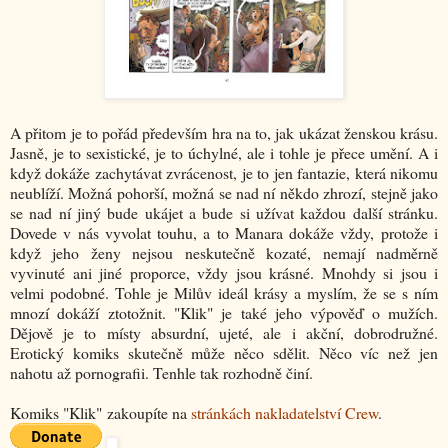
A přitom je to pořád především hra na to, jak ukázat ženskou krásu.
Jasně, je to sexistické, je to úchylné, ale i tohle je přece umění. A i
když dokáže zachytávat zvrácenost, je to jen fantazie, která nikomu
neublíží. Možná pohorší, možná se nad ní někdo zhrozí, stejně jako
se nad ní jiný bude ukájet a bude si užívat každou další stránku.
Dovede v nás vyvolat touhu, a to Manara dokáže vždy, protože i
když jeho ženy nejsou neskutečně kozaté, nemají nadměrně
vyvinuté ani jiné proporce, vždy jsou krásné. Mnohdy si jsou i
velmi podobné. Tohle je Milův ideál krásy a myslím, že se s ním
mnozí dokáží ztotožnit. "Klik" je také jeho výpověď o mužích.
Dějově je to místy absurdní, ujeté, ale i akční, dobrodružné.
Erotický komiks skutečně může něco sdělit. Něco víc než jen
nahotu až pornografii. Tenhle tak rozhodně činí.
Komiks "Klik" zakoupíte na
stránkách nakladatelství Crew
.