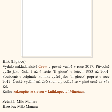
Klik (Il gioco)
Vydalo nakladatelství
Crew
v pevné vazbě v roce 2017. Původně
vyšlo jako čísla 1 až 4 série "Il gioco" v letech 1983 až 2001.
Souborně v originále komiks vyšel jako "Il gioco" poprvé v roce
2012. České vydání má 236 stran a prodává se v plné ceně za 849
Kč.
Knihu
zakoupíte se slevou v knihkupectví Minotaur
.
Scénář:
Milo Manara
Kresba:
Milo Manara