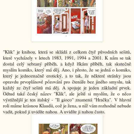
"Klik" je knihou, která se skládá z celkem čtyř původních sešitů,
které vycházely v letech 1983, 1991, 1994 a 2001. K nám se tak
dostal celý sebraný příběh, a když říkám příběh, tak skutečně
myslím komiks, který má děj. Ano, i přesto, že se jedná o komiks,
který je jednoznačně erotický, a to tak, že některé stránky jsou
opravdu prvoplánové pózování pro čtenáře bez jiného smyslu, tak
každý ze čtyř sešitů má děj. A spojuje je jeden základní prvek.
Odtud také český název "Klik", ale ještě si myslím, že o něco
výstižnější je ten italský - "Il gioco" znamená "Hračka". V hlavní
roli máme krásnou Klaudii, což je žena, u níž vám rozhodně nebude
vadit, pokud ji uvidíte nahou. A uvidíte ji nahou často.