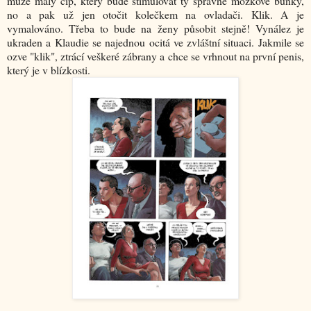
muže malý čip, který bude stimulovat ty správné mozkové buňky,
no a pak už jen otočit kolečkem na ovladači. Klik. A je
vymalováno. Třeba to bude na ženy působit stejně! Vynález je
ukraden a Klaudie se najednou ocitá ve zvláštní situaci. Jakmile se
ozve "klik", ztrácí veškeré zábrany a chce se vrhnout na první penis,
který je v blízkosti.