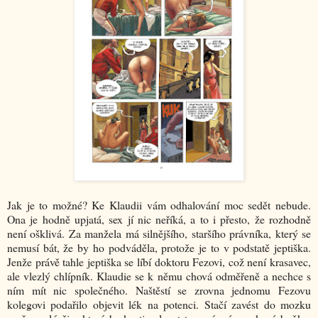
Jak je to možné? Ke Klaudii vám odhalování moc sedět nebude.
Ona je hodně upjatá, sex jí nic neříká, a to i přesto, že rozhodně
není ošklivá. Za manžela má silnějšího, staršího právníka, který se
nemusí bát, že by ho podváděla, protože je to v podstatě jeptiška.
Jenže právě tahle jeptiška se líbí doktoru Fezovi, což není krasavec,
ale vlezlý chlípník. Klaudie se k němu chová odměřeně a nechce s
ním mít nic společného. Naštěstí se zrovna jednomu Fezovu
kolegovi podařilo objevit lék na potenci. Stačí zavést do mozku