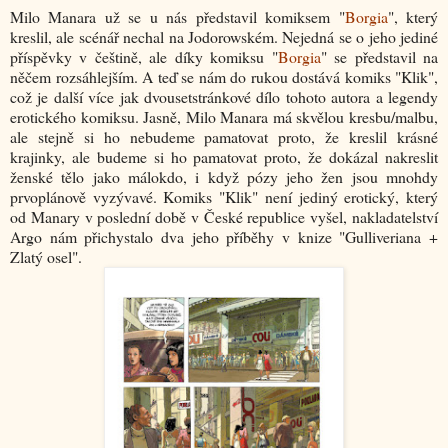
Milo Manara už se u nás představil komiksem "
Borgia
", který
kreslil, ale scénář nechal na Jodorowském. Nejedná se o jeho jediné
příspěvky v češtině, ale díky komiksu "
Borgia
" se představil na
něčem rozsáhlejším. A teď se nám do rukou dostává komiks "Klik",
což je další více jak dvousetstránkové dílo tohoto autora a legendy
erotického komiksu. Jasně, Milo Manara má skvělou kresbu/malbu,
ale stejně si ho nebudeme pamatovat proto, že kreslil krásné
krajinky, ale budeme si ho pamatovat proto, že dokázal nakreslit
ženské tělo jako málokdo, i když pózy jeho žen jsou mnohdy
prvoplánově vyzývavé. Komiks "Klik" není jediný erotický, který
od Manary v poslední době v České republice vyšel, nakladatelství
Argo nám přichystalo dva jeho příběhy v knize "Gulliveriana +
Zlatý osel".