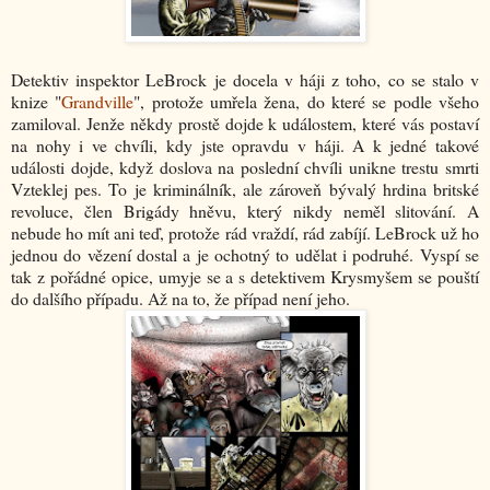
Detektiv inspektor LeBrock je docela v háji z toho, co se stalo v
knize "
Grandville
", protože umřela žena, do které se podle všeho
zamiloval. Jenže někdy prostě dojde k událostem, které vás postaví
na nohy i ve chvíli, kdy jste opravdu v háji. A k jedné takové
události dojde, když doslova na poslední chvíli unikne trestu smrti
Vzteklej pes. To je kriminálník, ale zároveň bývalý hrdina britské
revoluce, člen Brigády hněvu, který nikdy neměl slitování. A
nebude ho mít ani teď, protože rád vraždí, rád zabíjí. LeBrock už ho
jednou do vězení dostal a je ochotný to udělat i podruhé. Vyspí se
tak z pořádné opice, umyje se a s detektivem Krysmyšem se pouští
do dalšího případu. Až na to, že případ není jeho.