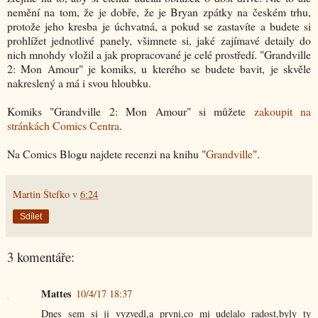
nemění na tom, že je dobře, že je Bryan zpátky na českém trhu,
protože jeho kresba je úchvatná, a pokud se zastavíte a budete si
prohlížet jednotlivé panely, všimnete si, jaké zajímavé detaily do
nich mnohdy vložil a jak propracované je celé prostředí. "Grandville
2: Mon Amour" je komiks, u kterého se budete bavit, je skvěle
nakreslený a má i svou hloubku.
Komiks "Grandville 2: Mon Amour" si můžete
zakoupit na
stránkách Comics Centra
.
Na Comics Blogu najdete recenzi na knihu "
Grandville
".
Martin Štefko
v
6:24
Sdílet
3 komentáře:
Mattes
10/4/17 18:37
Dnes sem si ji vyzvedl,a prvni,co mi udelalo radost,byly ty