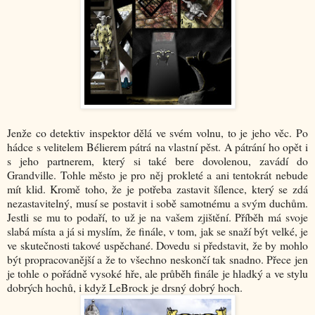
Jenže co detektiv inspektor dělá ve svém volnu, to je jeho věc. Po
hádce s velitelem Bélierem pátrá na vlastní pěst. A pátrání ho opět i
s jeho partnerem, který si také bere dovolenou, zavádí do
Grandville. Tohle město je pro něj prokleté a ani tentokrát nebude
mít klid. Kromě toho, že je potřeba zastavit šílence, který se zdá
nezastavitelný, musí se postavit i sobě samotnému a svým duchům.
Jestli se mu to podaří, to už je na vašem zjištění. Příběh má svoje
slabá místa a já si myslím, že finále, v tom, jak se snaží být velké, je
ve skutečnosti takové uspěchané. Dovedu si představit, že by mohlo
být propracovanější a že to všechno neskončí tak snadno. Přece jen
je tohle o pořádně vysoké hře, ale průběh finále je hladký a ve stylu
dobrých hochů, i když LeBrock je drsný dobrý hoch.