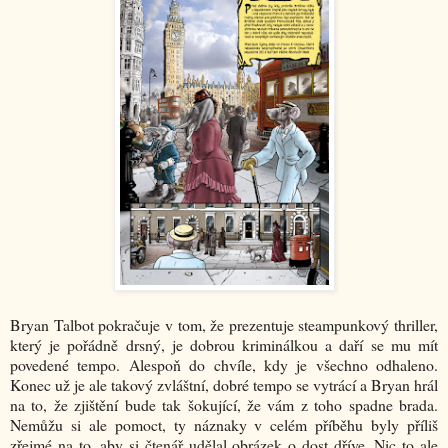
Bryan Talbot pokračuje v tom, že prezentuje steampunkový thriller,
který je pořádně drsný, je dobrou kriminálkou a daří se mu mít
povedené tempo. Alespoň do chvíle, kdy je všechno odhaleno.
Konec už je ale takový zvláštní, dobré tempo se vytrácí a Bryan hrál
na to, že zjištění bude tak šokující, že vám z toho spadne brada.
Nemůžu si ale pomoct, ty náznaky v celém příběhu byly příliš
zřejmé na to, aby si čtenář udělal obrázek o dost dříve. Nic to ale