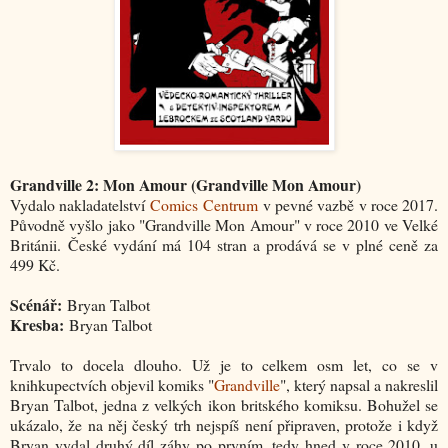
Grandville 2: Mon Amour (Grandville Mon Amour)
Vydalo nakladatelství
Comics Centrum
v pevné vazbě v roce 2017.
Původně vyšlo jako "Grandville Mon Amour" v roce 2010 ve Velké
Británii. České vydání má 104 stran a prodává se v plné ceně za
499 Kč.
Scénář:
Bryan Talbot
Kresba:
Bryan Talbot
Trvalo to docela dlouho. Už je to celkem osm let, co se v
knihkupectvích objevil komiks "
Grandville
", který napsal a nakreslil
Bryan Talbot, jedna z velkých ikon britského komiksu. Bohužel se
ukázalo, že na něj český trh nejspíš není připraven, protože i když
Bryan vydal druhý díl záhy po prvním, tedy hned v roce 2010, u