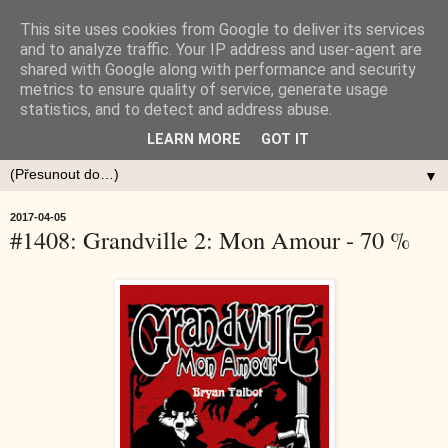
This site uses cookies from Google to deliver its services
and to analyze traffic. Your IP address and user-agent are
shared with Google along with performance and security
metrics to ensure quality of service, generate usage
statistics, and to detect and address abuse.
LEARN MORE
GOT IT
▼
2017-04-05
#1408: Grandville 2: Mon Amour - 70 %