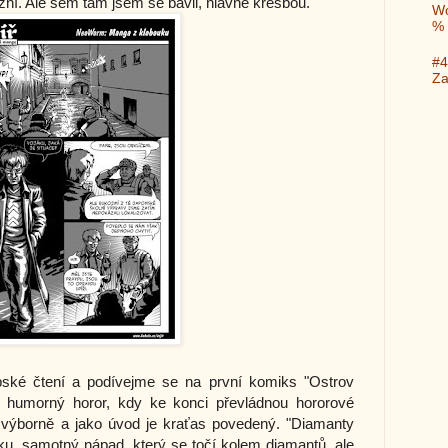
ní. Ale sem tam jsem se bavil, hlavně kresbou.
Wo
%
#4
Za
pské čtení a podívejme se na první komiks "Ostrov
ý humorný horor, kdy ke konci převládnou hororové
á výborně a jako úvod je kraťas povedený. "Diamanty
u, samotný nápad, který se točí kolem diamantů, ale