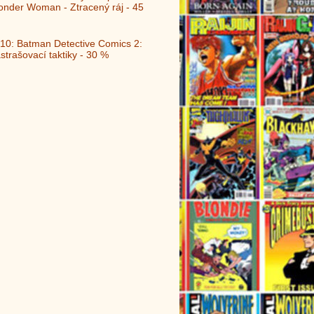
nder Woman - Ztracený ráj - 45
10: Batman Detective Comics 2:
strašovací taktiky - 30 %