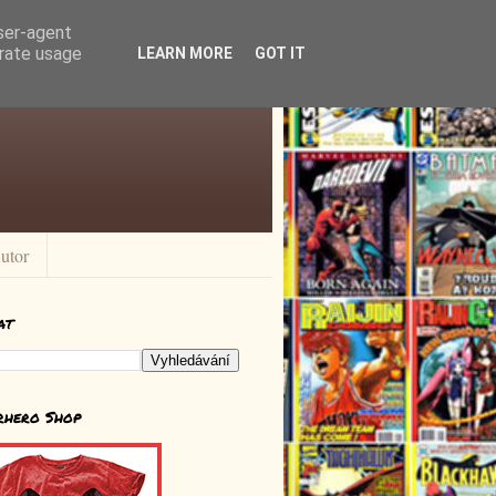
user-agent
erate usage
LEARN MORE
GOT IT
utor
at
rhero Shop