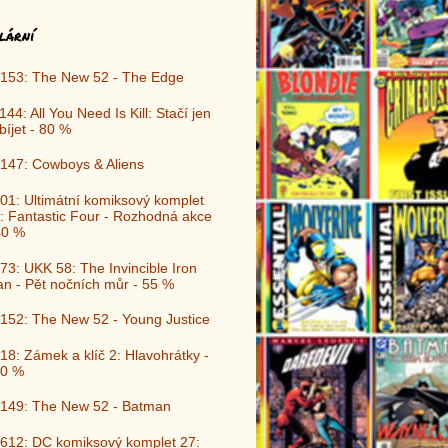
lární
153: The New 52 - The Edge
144: All You Need Is Kill: Stačí jen
bíjet - 80 %
147: Cowboys & Aliens
01: Ultimátní komiksový komplet
: Fantastic Four - Rozhodná akce
40 %
73: UKK 58: The Invincible Iron
n - Pět nočních můr - 55 %
152: The New 52 - Young Justice
18: Zámek a klíč 2: Hlavohrátky -
0 %
149: The New 52 - Batman
612: DC komiksový komplet 27: