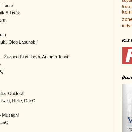
supe
í Tesař
trans
kom
ík & Lišák
zone
orm
mrtví
uta
Kde 
uki, Oleg Labunskij
 - Zuzana Blaštíková, Antonín Tesař
e
nQ
(Nej
ndra, Gobloch
kisaki, Nelie, DanQ
 - Musashi
 DanQ