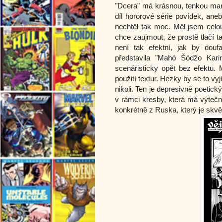
"Dcera" má krásnou, tenkou mang
díl hororové série povídek, ane
nechtěl tak moc. Měl jsem celo
chce zaujmout, že prostě tlačí 
není tak efektní, jak by douf
představila "Mahó Šódžo Kari
scenáristicky opět bez efektu. 
použití textur. Hezky by se to v
nikoli. Ten je depresivně poetický
v rámci kresby, která má výtečn
konkrétně z Ruska, který je skvě