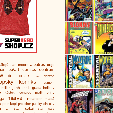
albatros
alan moore
argo
ábojů
man
bb/art
comics centrum
ew
dc comics
donžon
dmz
ropský komiks
fragment
 miller
garth ennis
grada
hellboy
é
malý princ
kůstek
leonardo
marvel
ga
meander
mladá
a
petr kopl
preacher
pupíky
sin city
er-man
stan sakai
star wars