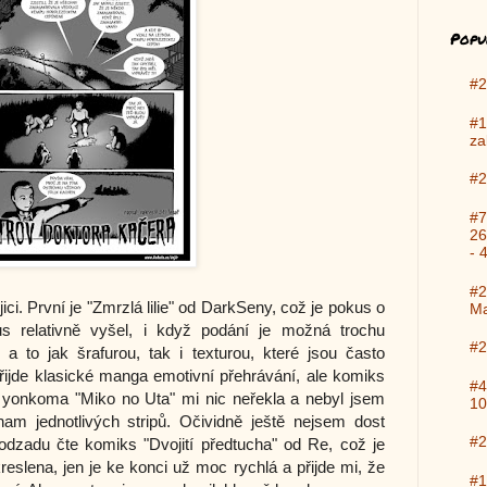
Popu
#2
#1
za
#2
#7
26
- 
#2
jici. První je "Zmrzlá lilie" od DarkSeny, což je pokus o
Ma
us relativně vyšel, i když podání je možná trochu
#2
a to jak šrafurou, tak i texturou, které jsou často
ijde klasické manga emotivní přehrávání, ale komiks
#4
 yonkoma "Miko no Uta" mi nic neřekla a nebyl jsem
10
m jednotlivých stripů. Očividně ještě nejsem dost
#2
odzadu čte komiks "Dvojití předtucha" od Re, což je
reslena, jen je ke konci už moc rychlá a přijde mi, že
#1