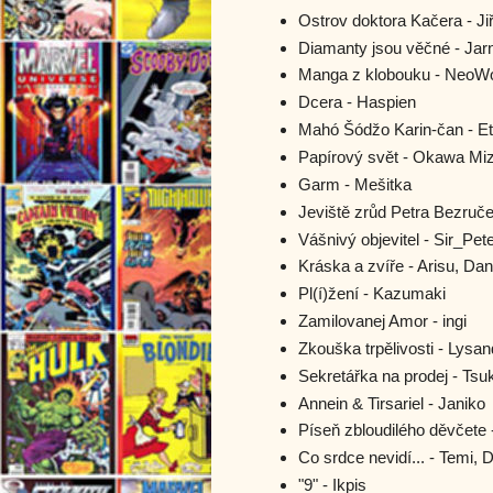
Ostrov doktora Kačera - Jiř
Diamanty jsou věčné - Jarn
Manga z klobouku - NeoW
Dcera - Haspien
Mahó Šódžo Karin-čan - Et
Papírový svět - Okawa Miz
Garm - Mešitka
Jeviště zrůd Petra Bezruče
Vášnivý objevitel - Sir_Pet
Kráska a zvíře - Arisu, Da
Pl(í)žení - Kazumaki
Zamilovanej Amor - ingi
Zkouška trpělivosti - Lysa
Sekretářka na prodej - Tsu
Annein & Tirsariel - Janiko
Píseň zbloudilého děvčete
Co srdce nevidí... - Temi,
"9" - Ikpis