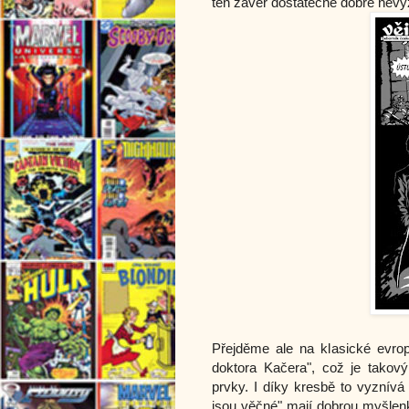
ten závěr dostatečně dobře nevyz
Přejděme ale na klasické evro
doktora Kačera", což je takov
prvky. I díky kresbě to vyznív
jsou věčné" mají dobrou myšlenk