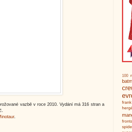
100 n
bat
cr
ev
frank
 brožované vazbě v roce 2010. Vydání má 316 stran a
herg
č.
man
Minotaur
.
front
spid