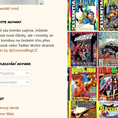
ujte novinky
d vás komiks zajímá, můžete
vat nové články, ale i novinky ze
 komiksu na českém trhu přes
ook nebo Twitter těchto stránek.
ts by @ComicsBlogCZ
sledování novinek
říspěvky
omentáře
zy
lmový deník
ror Web