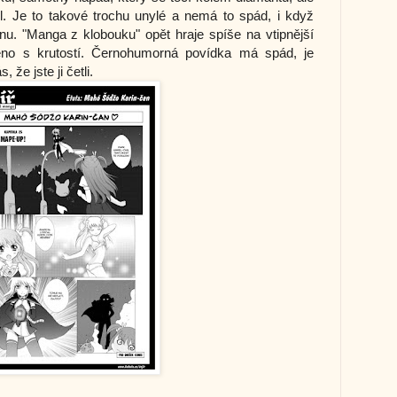
l. Je to takové trochu unylé a nemá to spád, i když
nu. "Manga z klobouku" opět hraje spíše na vtipnější
ojeno s krutostí. Černohumorná povídka má spád, je
 že jste ji četli.