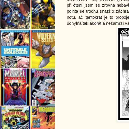
při čtení jsem se zrovna nebavi
pointa se trochu snaží o záchra
notu, ač tentokrát je to prop
úchylná tak akorát a nezamrzí vás,