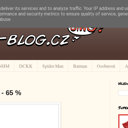
eliver its services and to analyze traffic. Your IP address and 
ormance and security metrics to ensure quality of service, gen
abuse.
NHM
DCKK
Spider-Man
Batman
Osobnosti
A
Hled
 - 65 %
Supe