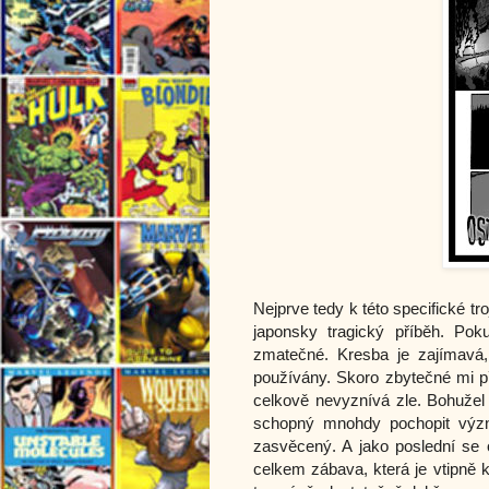
Nejprve tedy k této specifické tro
japonsky tragický příběh. Pok
zmatečné. Kresba je zajímavá, 
používány. Skoro zbytečné mi př
celkově nevyznívá zle. Bohužel
schopný mnohdy pochopit význa
zasvěcený. A jako poslední se 
celkem zábava, která je vtipně k