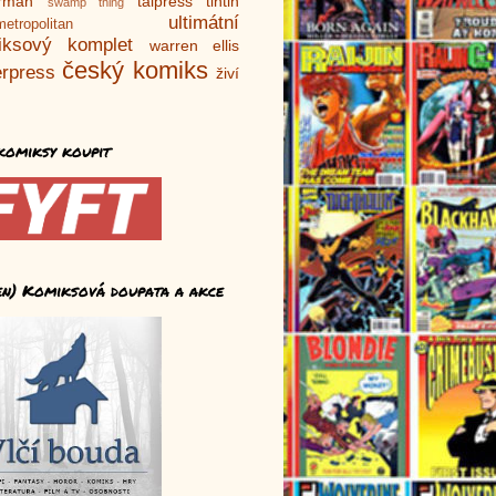
rman
talpress
tintin
swamp thing
ultimátní
metropolitan
iksový komplet
warren ellis
český komiks
rpress
živí
komiksy koupit
en) Komiksová doupata a akce