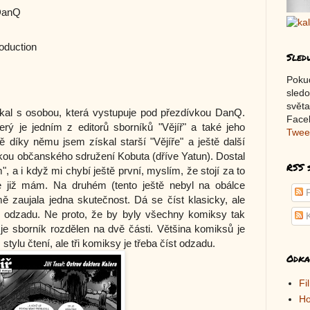
 DanQ
oduction
Sled
Poku
sledo
světa
al s osobou, která vystupuje pod přezdívkou DanQ.
Faceb
ý je jedním z editorů sborníků "Vějíř" a také jeho
Twee
ě díky němu jsem získal starší "Vějíře" a ještě další
čkou občanského sdružení Kobuta (dříve Yatun). Dostal
RSS 
", a i když mi chybí ještě první, myslím, že stojí za to
be již mám. Na druhém (tento ještě nebyl na obálce
P
 zaujala jedna skutečnost. Dá se číst klasicky, ale
y odzadu. Ne proto, že by byly všechny komiksy tak
K
 je sborník rozdělen na dvě části. Většina komiksů je
ylu čtení, ale tři komiksy je třeba číst odzadu.
Odka
Fi
Ho