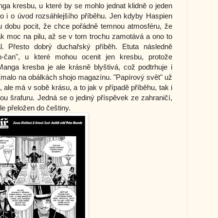
a kresbu, u které by se mohlo jednat klidně o jeden
bo i o úvod rozsáhlejšího příběhu. Jen kdyby Haspien
u dobu pocit, že chce pořádně temnou atmosféru, že
tak moc na pilu, až se v tom trochu zamotává a ono to
al. Přesto dobrý duchařský příběh. Etuta následně
n-čan", u které mohou ocenit jen kresbu, protože
Manga kresba je ale krásně blyštivá, což podtrhuje i
yjímalo na obálkách shojo magazínu. "Papírový svět" už
, ale má v sobě krásu, a to jak v případě příběhu, tak i
ou šrafuru. Jedná se o jediný příspěvek ze zahraničí,
le přeložen do češtiny.