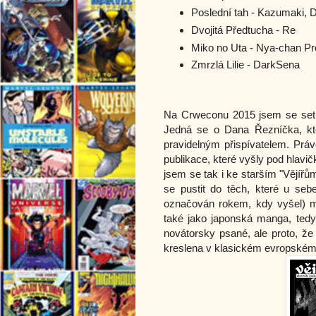
Poslední tah - Kazumaki,
Dvojitá Předtucha - Re
Miko no Uta - Nya-chan Pr
Zmrzlá Lilie - DarkSena
Na Crweconu 2015 jsem se setk
Jedná se o Dana Řezníčka, kter
pravidelným přispívatelem. Práv
publikace, které vyšly pod hlavi
jsem se tak i ke starším "Vějířům
se pustit do těch, které u se
označován rokem, kdy vyšel) mě
také jako japonská manga, ted
novátorsky psané, ale proto, že
kreslena v klasickém evropském st