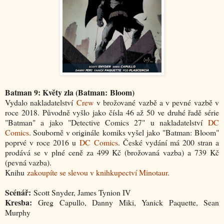
Batman 9: Květy zla (Batman: Bloom)
Vydalo nakladatelství
Crew
v brožované vazbě a v pevné vazbě v
roce 2018. Původně vyšlo jako čísla 46 až 50 ve druhé řadě série
"Batman" a jako "Detective Comics 27" u nakladatelství
DC
Comics
. Souborně v originále komiks vyšel jako "Batman:
Bloom
"
poprvé v roce 2016 u
DC Comics
. České vydání má 200 stran a
prodává se v plné ceně za 499 Kč (brožovaná vazba) a 739 Kč
(pevná vazba).
Knihu
zakoupíte se slevou v knihkupectví Minotaur
.
Scénář:
Scott Snyder, James Tynion IV
Kresba:
Greg Capullo, Danny Miki, Yanick Paquette, Sean
Murphy