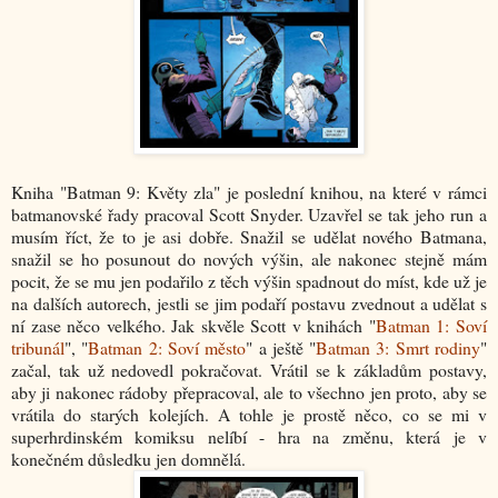
Kniha "Batman 9: Květy zla" je poslední knihou, na které v rámci
batmanovské řady pracoval Scott Snyder. Uzavřel se tak jeho run a
musím říct, že to je asi dobře. Snažil se udělat nového Batmana,
snažil se ho posunout do nových výšin, ale nakonec stejně mám
pocit, že se mu jen podařilo z těch výšin spadnout do míst, kde už je
na dalších autorech, jestli se jim podaří postavu zvednout a udělat s
ní zase něco velkého. Jak skvěle Scott v knihách "
Batman 1: Soví
tribunál
", "
Batman 2: Soví město
" a ještě "
Batman 3: Smrt rodiny
"
začal, tak už nedovedl pokračovat. Vrátil se k základům postavy,
aby ji nakonec rádoby přepracoval, ale to všechno jen proto, aby se
vrátila do starých kolejích. A tohle je prostě něco, co se mi v
superhrdinském komiksu nelíbí - hra na změnu, která je v
konečném důsledku jen domnělá.