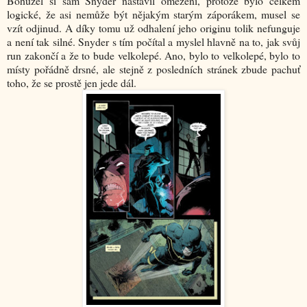
Bohužel si sám Snyder nastavil omezení, protože bylo celkem
logické, že asi nemůže být nějakým starým záporákem, musel se
vzít odjinud. A díky tomu už odhalení jeho originu tolik nefunguje
a není tak silné. Snyder s tím počítal a myslel hlavně na to, jak svůj
run zakončí a že to bude velkolepé. Ano, bylo to velkolepé, bylo to
místy pořádně drsné, ale stejně z posledních stránek zbude pachuť
toho, že se prostě jen jede dál.