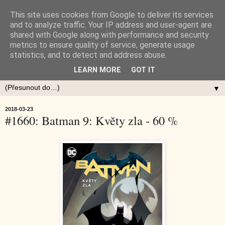
This site uses cookies from Google to deliver its services
and to analyze traffic. Your IP address and user-agent are
shared with Google along with performance and security
metrics to ensure quality of service, generate usage
statistics, and to detect and address abuse.
LEARN MORE
GOT IT
▼
2018-03-23
#1660: Batman 9: Květy zla - 60 %