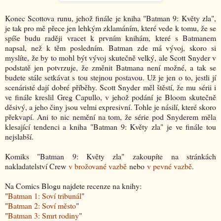
Konec Scottova runu, jehož finále je kniha "Batman 9: Květy zla",
je tak pro mě přece jen lehkým zklamáním, které vede k tomu, že se
spíše budu raději vracet k prvním knihám, které s Batmanem
napsal, než k těm posledním. Batman zde má vývoj, skoro si
myslíte, že by to mohl být vývoj skutečně velký, ale Scott Snyder v
podstatě jen potvrzuje, že změnit Batmana není možné, a tak se
budete stále setkávat s tou stejnou postavou. Už je jen o to, jestli jí
scenáristé dají dobré příběhy. Scott Snyder měl štěstí, že mu sérii i
ve finále kreslil Greg Capullo, v jehož podání je Bloom skutečně
děsivý, a jeho činy jsou velmi expresivní. Tohle je násilí, které skoro
překvapí. Ani to nic nemění na tom, že série pod Snyderem měla
klesající tendenci a kniha "Batman 9: Květy zla" je ve finále tou
nejslabší.
Komiks "Batman 9: Květy zla" zakoupíte na stránkách
nakladatelství Crew
v brožované vazbě
nebo
v pevné vazbě
.
Na Comics Blogu najdete recenze na knihy:
"
Batman 1: Soví tribunál
"
"
Batman 2: Soví město
"
"
Batman 3: Smrt rodiny
"