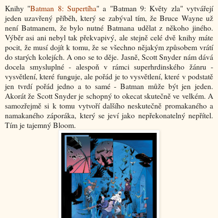
Knihy "
Batman 8: Supertíha
" a "Batman 9: Květy zla" vytvářejí
jeden uzavřený příběh, který se zabýval tím, že Bruce Wayne už
není Batmanem, že bylo nutné Batmana udělat z někoho jiného.
Výběr asi ani nebyl tak překvapivý, ale stejně celé dvě knihy máte
pocit, že musí dojít k tomu, že se všechno nějakým způsobem vrátí
do starých kolejích. A ono se to děje. Jasně, Scott Snyder nám dává
docela smysluplné - alespoň v rámci superhrdinského žánru -
vysvětlení, které funguje, ale pořád je to vysvětlení, které v podstatě
jen tvrdí pořád jedno a to samé - Batman může být jen jeden.
Akorát že Scott Snyder je schopný to okecat skutečně ve velkém. A
samozřejmě si k tomu vytvoří dalšího neskutečně promakaného a
namakaného záporáka, který se jeví jako nepřekonatelný nepřítel.
Tím je tajemný Bloom.