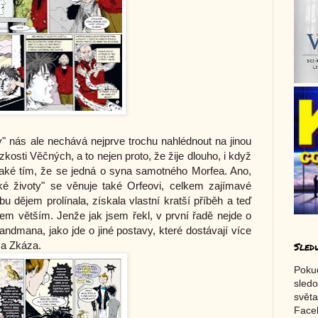
" nás ale nechává nejprve trochu nahlédnout na jinou
zkosti Věčných, a to nejen proto, že žije dlouho, i když
také tím, že se jedná o syna samotného Morfea. Ano,
ké životy" se věnuje také Orfeovi, celkem zajímavé
u dějem prolínala, získala vlastní kratší příběh a teď
em větším. Jenže jak jsem řekl, v první řadě nejde o
Sandmana, jako jde o jiné postavy, které dostávají více
 a Zkáza.
Sled
Poku
sledo
světa
Faceb