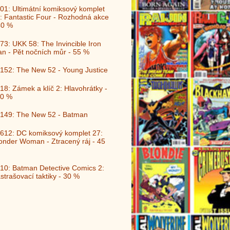
01: Ultimátní komiksový komplet
: Fantastic Four - Rozhodná akce
40 %
73: UKK 58: The Invincible Iron
n - Pět nočních můr - 55 %
152: The New 52 - Young Justice
18: Zámek a klíč 2: Hlavohrátky -
0 %
149: The New 52 - Batman
612: DC komiksový komplet 27:
nder Woman - Ztracený ráj - 45
10: Batman Detective Comics 2:
strašovací taktiky - 30 %