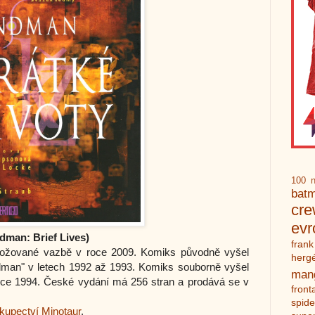
100 n
bat
cr
ev
dman: Brief Lives)
frank
brožované vazbě v roce 2009. Komiks původně vyšel
herg
ndman" v letech 1992 až 1993. Komiks souborně vyšel
man
roce 1994. České vydání má 256 stran a prodává se v
front
spid
hkupectví Minotaur
.