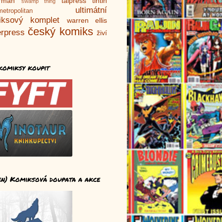
rman
talpress
tintin
swamp thing
ultimátní
metropolitan
iksový komplet
warren ellis
český komiks
rpress
živí
komiksy koupit
en) Komiksová doupata a akce