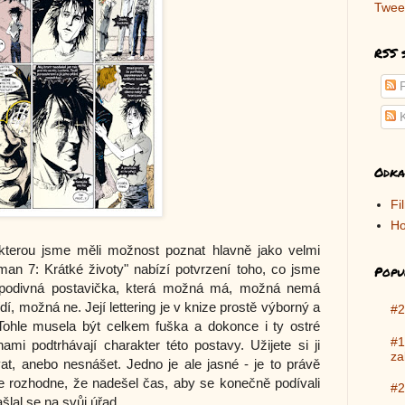
Twee
RSS 
P
K
Odka
Fi
Ho
 kterou jsme měli možnost poznat hlavně jako velmi
an 7: Krátké životy" nabízí potvrzení toho, co jsme
Popu
ě podivná postavička, která možná má, možná nemá
řídí, možná ne. Její lettering je v knize prostě výborný a
#2
Tohle musela být celkem fuška a dokonce i ty ostré
#1
mi podtrhávají charakter této postavy. Užijete si ji
za
at, anebo nesnášet. Jedno je ale jasné - je to právě
se rozhodne, že nadešel čas, aby se konečně podívali
#2
ašlal se na svůj úřad.