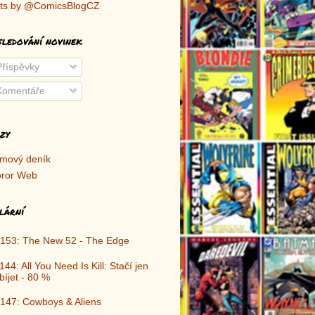
ts by @ComicsBlogCZ
sledování novinek
říspěvky
omentáře
zy
lmový deník
ror Web
lární
153: The New 52 - The Edge
144: All You Need Is Kill: Stačí jen
bíjet - 80 %
147: Cowboys & Aliens