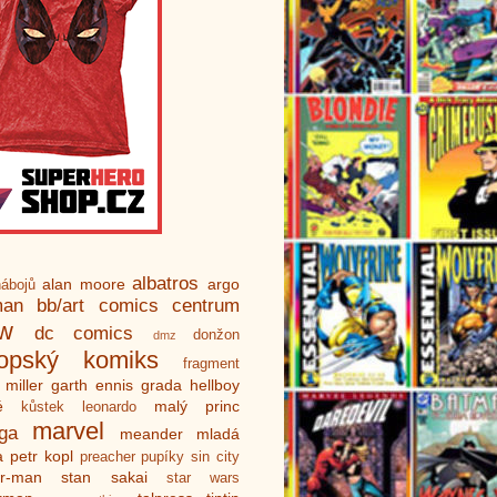
albatros
alan moore
argo
ábojů
man
bb/art
comics centrum
ew
dc comics
donžon
dmz
ropský komiks
fragment
 miller
garth ennis
grada
hellboy
é
malý princ
kůstek
leonardo
marvel
ga
meander
mladá
a
petr kopl
preacher
pupíky
sin city
er-man
stan sakai
star wars