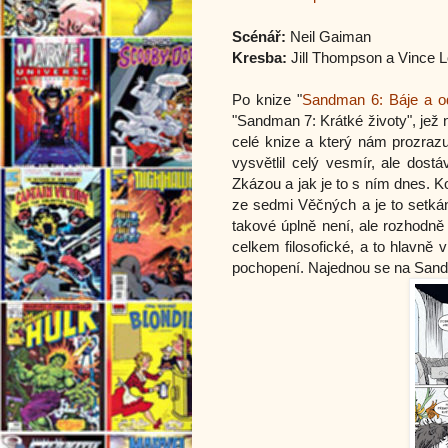
Scénář:
Neil Gaiman
Kresba:
Jill Thompson a Vince 
Po knize "
Sandman 6: Báje a o
"Sandman 7: Krátké životy", jež 
celé knize a který nám prozrazu
vysvětlil celý vesmír, ale dost
Zkázou a jak je to s ním dnes. K
ze sedmi Věčných a je to setkán
takové úplně není, ale rozhodně
celkem filosofické, a to hlavně
pochopení. Najednou se na Sandm