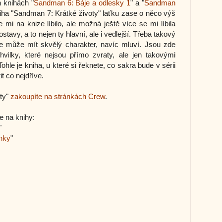
 knihách "
Sandman 6: Báje a odlesky 1
" a "
Sandman
iha "Sandman 7: Krátké životy" laťku zase o něco výš
 mi na knize líbilo, ale možná ještě více se mi líbila
tavy, a to nejen ty hlavní, ale i vedlejší. Třeba takový
le může mít skvělý charakter, navíc mluví. Jsou zde
vilky, které nejsou přímo zvraty, ale jen takovými
hle je kniha, u které si řeknete, co sakra bude v sérii
t co nejdříve.
ty"
zakoupíte na stránkách Crew
.
e na knihy:
"
nky
"