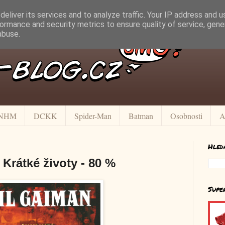
eliver its services and to analyze traffic. Your IP address and 
ormance and security metrics to ensure quality of service, gen
abuse.
NHM
DCKK
Spider-Man
Batman
Osobnosti
A
Hled
Krátké životy - 80 %
Supe