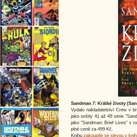
Sandman 7: Krátké životy (San
Vydalo nakladatelství Crew v 
jako sešity 41 až 49 série "Sa
jako "Sandman: Brief Lives" v 
plné ceně za 499 Kč.
Knihu
zakoupíte se slevou v kni