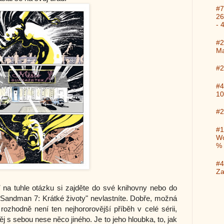
#7
26
- 
#2
Ma
#2
#4
10
#2
#1
Wo
%
#4
Za
na tuhle otázku si zajděte do své knihovny nebo do
 "Sandman 7: Krátké životy" nevlastníte. Dobře, možná
rozhodně není ten nejhororovější příběh v celé sérii,
ěj s sebou nese něco jiného. Je to jeho hloubka, to, jak