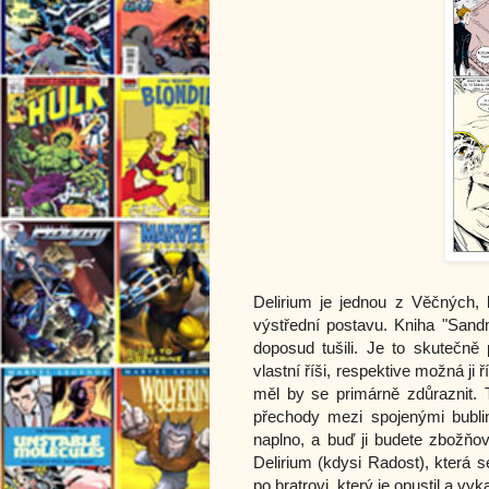
Delirium je jednou z Věčných,
výstřední postavu. Kniha "Sandm
doposud tušili. Je to skutečn
vlastní říši, respektive možná ji 
měl by se primárně zdůraznit. 
přechody mezi spojenými bublina
naplno, a buď ji budete zbožňov
Delirium (kdysi Radost), která 
po bratrovi, který je opustil a vyk