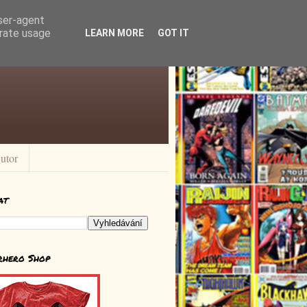
user-agent
erate usage
LEARN MORE
GOT IT
utor
at
rhero Shop