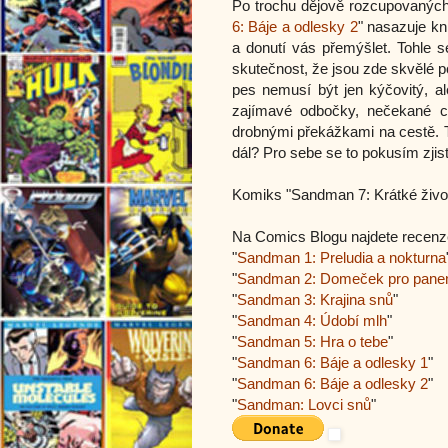
Po trochu dějově rozcupovaných
6: Báje a odlesky 2
" nasazuje kn
a donutí vás přemýšlet. Tohle se
skutečnost, že jsou zde skvělé pos
pes nemusí být jen kýčovitý, a
zajímavé odbočky, nečekané ch
drobnými překážkami na cestě. To
dál? Pro sebe se to pokusím zjisti
Komiks "Sandman 7: Krátké živo
Na Comics Blogu najdete recenz
"
Sandman 1: Preludia a nokturna
"
Sandman 2: Domeček pro pane
"
Sandman 3: Krajina snů
"
"
Sandman 4: Údobí mlh
"
"
Sandman 5: Hra o tebe
"
"
Sandman 6: Báje a odlesky 1
"
"
Sandman 6: Báje a odlesky 2
"
"
Sandman: Lovci snů
"