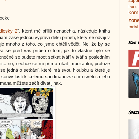
supe
trans
kom
Locke
zone
mrtví
dlesky 2
", která mě příliš nenadchla, následuje kniha
nám zase jednou vypráví delší příběh, který se odvíjí v
Kde 
je mnoho z toho, co jsme chtěli vědět. Ne, že by se
ává se před vás příběh o tom, jak to vlastně bylo se
onečně se budete moct setkat tváří v tvář s posledním
í... no, nechce se mi přímo říkat impozantní, protože
 se jedná o setkání, které má svou hloubku a které je
 v souvislosti k celému sandmanovskému světu a jeho
ana můžete začít dívat jinak.
(Nej