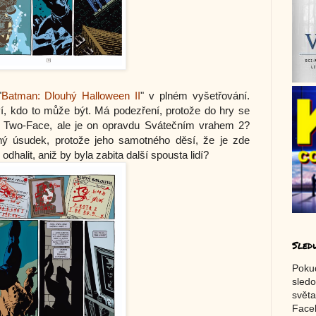
"
Batman: Dlouhý Halloween II
" v plném vyšetřování.
eví, kdo to může být. Má podezření, protože do hry se
ně Two-Face, ale je on opravdu Svátečním vrahem 2?
 úsudek, protože jeho samotného děsí, že je zde
halit, aniž by byla zabita další spousta lidí?
Sled
Poku
sledo
světa
Faceb