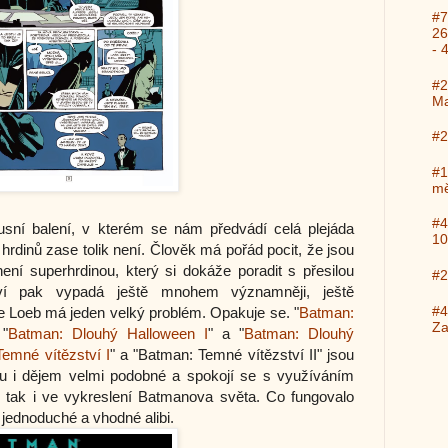
#7
26
- 
#2
Ma
#2
#1
mě
#4
sní balení, v kterém se nám předvádí celá plejáda
10
hrdinů zase tolik není. Člověk má pořád pocit, že jsou
ní superhrdinou, který si dokáže poradit s přesilou
#2
tví pak vypadá ještě mnohem významněji, ještě
#4
le Loeb má jeden velký problém. Opakuje se. "
Batman:
Za
 "
Batman: Dlouhý Halloween I
" a "
Batman: Dlouhý
emné vítězství I
" a "Batman: Temné vítězství II" jsou
rou i dějem velmi podobné a spokojí se s využíváním
u, tak i ve vykreslení Batmanova světa. Co fungovalo
 jednoduché a vhodné alibi.