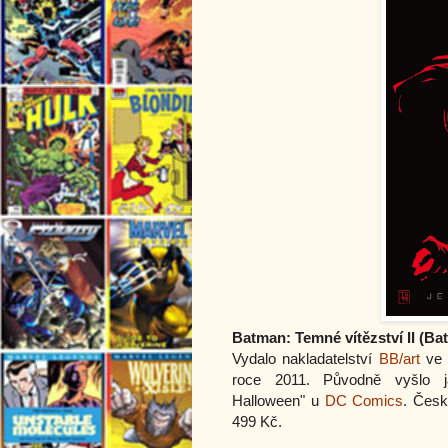
Batman: Temné vítězství II (Ba
Vydalo nakladatelství
BB/art
ve 
roce 2011. Původně vyšlo j
Halloween" u
DC Comics
. Česk
499 Kč.