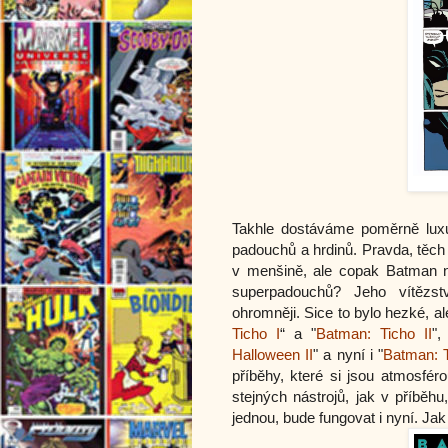
Takhle dostáváme poměrně luxu
padouchů a hrdinů. Pravda, těch 
v menšině, ale copak Batman ne
superpadouchů? Jeho vítězs
ohromněji. Sice to bylo hezké, a
Ticho I
“ a "
Batman: Ticho II
",
Halloween II
" a nyní i "
Batman: T
příběhy, které si jsou atmosfé
stejných nástrojů, jak v příběh
jednou, bude fungovat i nyní. Jak