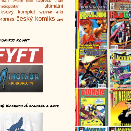
rman
talpress
tintin
swamp thing
ultimátní
metropolitan
iksový komplet
warren ellis
český komiks
rpress
živí
komiksy koupit
en) Komiksová doupata a akce