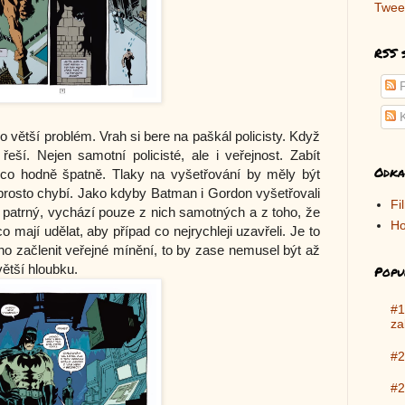
Twee
RSS 
P
K
 větší problém. Vrah si bere na paškál policisty. Když
řeší. Nejen samotní policisté, ale i veřejnost. Zabít
Odka
ěco hodně špatně. Tlaky na vyšetřování by měly být
aprosto chybí. Jako kdyby Batman i Gordon vyšetřovali
Fi
k patrný, vychází pouze z nich samotných a z toho, že
Ho
o mají udělat, aby případ co nejrychleji uzavřeli. Je to
ho začlenit veřejné mínění, to by zase nemusel být až
větší hloubku.
Popu
#1
za
#2
#2