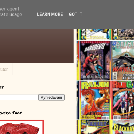
user-agent
erate usage
LEARN MORE
GOT IT
utor
at
rhero Shop