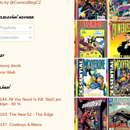
ts by @ComicsBlogCZ
sledování novinek
říspěvky
omentáře
zy
lmový deník
ror Web
lární
144: All You Need Is Kill: Stačí jen
bíjet - 80 %
153: The New 52 - The Edge
147: Cowboys & Aliens