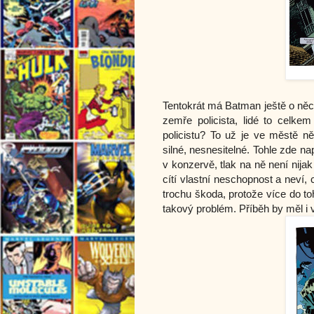
Tentokrát má Batman ještě o něco
zemře policista, lidé to celkem 
policistu? To už je ve městě n
silné, nesnesitelné. Tohle zde n
v konzervě, tlak na ně není nija
cítí vlastní neschopnost a neví, c
trochu škoda, protože více do to
takový problém. Příběh by měl i 