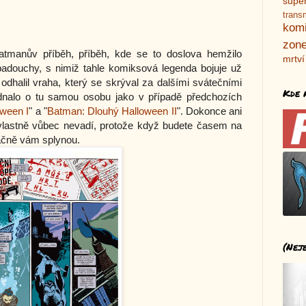
supe
trans
kom
zone
atmanův příběh, příběh, kde se to doslova hemžilo
mrtví
padouchy, s nimiž tahle komiksová legenda bojuje už
odhalil vraha, který se skrýval za dalšími svátečními
Kde 
dnalo o tu samou osobu jako v případě předchozích
ween I
" a "
Batman: Dlouhý Halloween II
". Dokonce ani
 vlastně vůbec nevadí, protože když budete časem na
ačně vám splynou.
(Nej