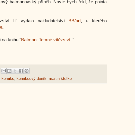
ctový batmanovský příběh. Navíc bych řekl, že pointa
ství II" vydalo nakladatelství
BB/art
, u kterého
ou
.
 na knihu "
Batman: Temné vítězství I
".
,
komiks
,
komiksový deník
,
martin štefko