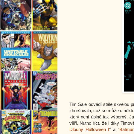
Tim Sale odvádí stále skvělou p
zhoršovala, což se může u některý
který není úplně tak výborný. J
věří. Nutno říct, že i díky Timo
Dlouhý Halloween I
" a "
Batman