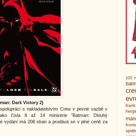
100 n
bat
cr
ev
tman: Dark Victory 2)
frank
spolupráci s nakladatelstvím Crew v pevné vazbě v
herg
ako čísla 8 až 14 minisérie "Batman: Dlouhý
man
é vydání má 208 stran a prodává se v plné ceně za
front
spid