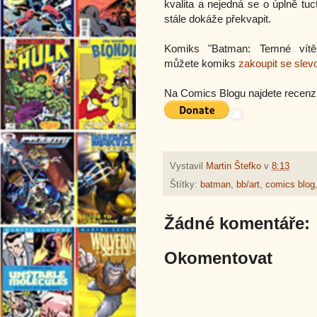
kvalita a nejedná se o úplně tu
stále dokáže překvapit.
Komiks "Batman: Temné vítěz
můžete komiks
zakoupit se slev
Na Comics Blogu najdete recenzi
Vystavil
Martin Štefko
v
8:13
Štítky:
batman
,
bb/art
,
comics blog
Žádné komentáře:
Okomentovat