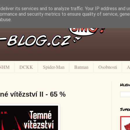
eliver its services and to analyze traffic. Your IP address and 
ormance and security metrics to ensure quality of service, gen
abuse.
NHM
DCKK
Spider-Man
Batman
Osobnosti
A
Hled
 vítězství II - 65 %
Supe