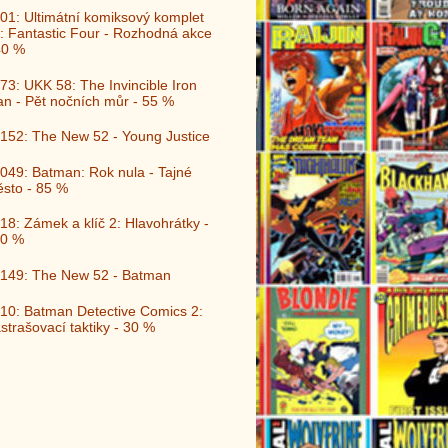
01: Ultimátní komiksový komplet
: Fantastic Four - Rozhodná akce
40 %
73: UKK 58: The Invincible Iron
n - Pět nočních můr - 55 %
152: The New 52 - Young Justice
049: Batman: Rok nula - Tajné
sto - 85 %
18: Zámek a klíč 2: Hlavohrátky -
0 %
149: The New 52 - Batman
10: Batman Detective Comics 2:
strašovací taktiky - 30 %