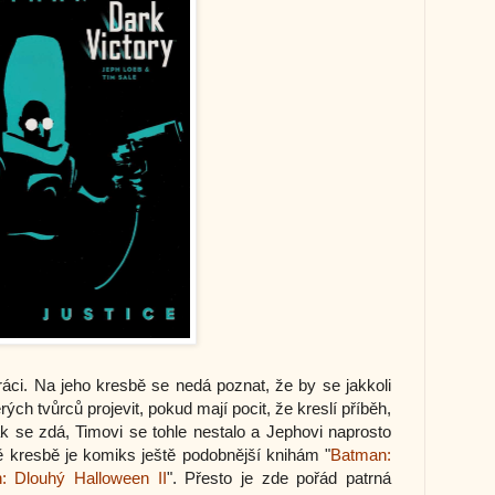
ráci. Na jeho kresbě se nedá poznat, že by se jakkoli
ch tvůrců projevit, pokud mají pocit, že kreslí příběh,
ak se zdá, Timovi se tohle nestalo a Jephovi naprosto
vě kresbě je komiks ještě podobnější knihám "
Batman:
: Dlouhý Halloween II
". Přesto je zde pořád patrná