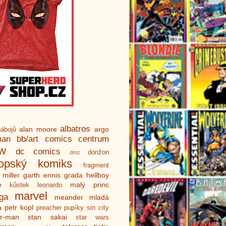
albatros
alan moore
argo
ábojů
man
bb/art
comics centrum
ew
dc comics
donžon
dmz
ropský komiks
fragment
 miller
garth ennis
grada
hellboy
é
malý princ
kůstek
leonardo
marvel
ga
meander
mladá
a
petr kopl
preacher
pupíky
sin city
er-man
stan sakai
star wars