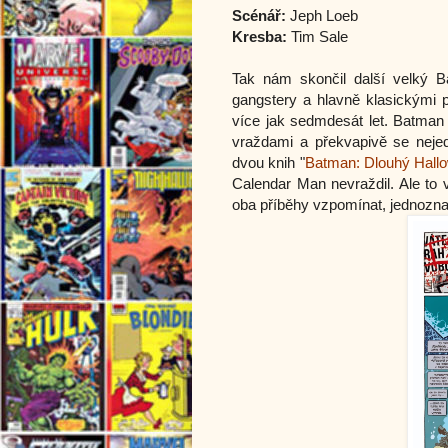
Scénář:
Jeph Loeb
Kresba:
Tim Sale
Tak nám skončil další velký B
gangstery a hlavně klasickými 
více jak sedmdesát let. Batman 
vraždami a překvapivě se neje
dvou knih "
Batman: Dlouhý Hallo
Calendar Man nevraždil. Ale to
oba příběhy vzpomínat, jednozn