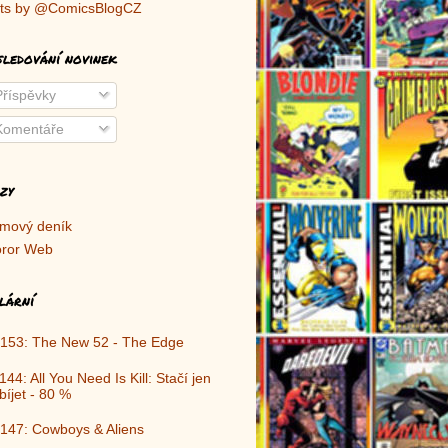
ts by @ComicsBlogCZ
sledování novinek
říspěvky
omentáře
zy
lmový deník
ror Web
lární
153: The New 52 - The Edge
144: All You Need Is Kill: Stačí jen
bíjet - 80 %
147: Cowboys & Aliens