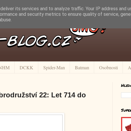
eliver its services and to analyze traffic. Your IP address and 
ormance and security metrics to ensure quality of service, gen
abuse.
NHM
DCKK
Spider-Man
Batman
Osobnosti
A
Hled
brodružství 22: Let 714 do
Supe