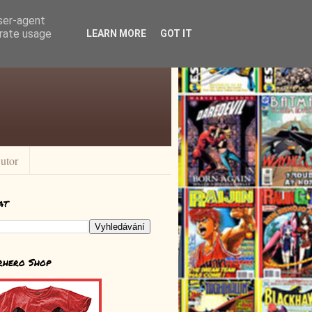
user-agent
erate usage
LEARN MORE
GOT IT
utor
at
rhero Shop