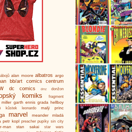
albatros
alan moore
argo
ábojů
man
bb/art
comics centrum
ew
dc comics
donžon
dmz
ropský komiks
fragment
 miller
garth ennis
grada
hellboy
é
malý princ
kůstek
leonardo
marvel
ga
meander
mladá
a
petr kopl
preacher
pupíky
sin city
er-man
stan sakai
star wars