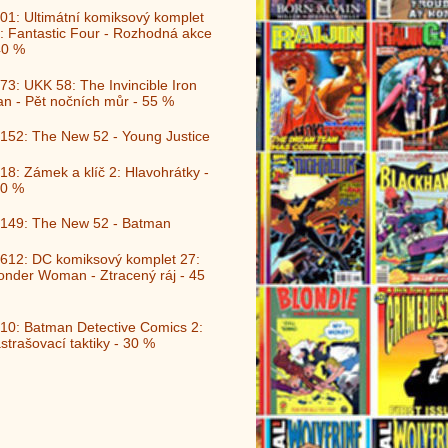
01: Ultimátní komiksový komplet
: Fantastic Four - Rozhodná akce
40 %
73: UKK 58: The Invincible Iron
n - Pět nočních můr - 55 %
152: The New 52 - Young Justice
18: Zámek a klíč 2: Hlavohrátky -
0 %
149: The New 52 - Batman
612: DC komiksový komplet 27:
nder Woman - Ztracený ráj - 45
10: Batman Detective Comics 2:
strašovací taktiky - 30 %