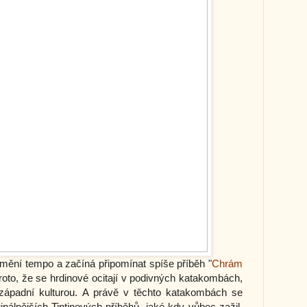
mění tempo a začíná připomínat spíše příběh "
Chrám
roto, že se hrdinové ocitají v podivných katakombách,
 západní kulturou. A právě v těchto katakombách se
inálnějších Tintinových příběhů, jaké kdy vůbec zažil.