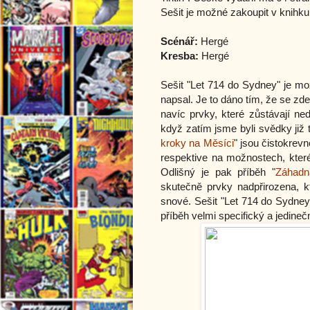
Sešit je možné zakoupit v knihk
Scénář:
Hergé
Kresba:
Hergé
Sešit "Let 714 do Sydney" je mo
napsal. Je to dáno tím, že se zde
navíc prvky, které zůstávají ned
když zatím jsme byli svědky již t
kroky na Měsíci
" jsou čistokrevn
respektive na možnostech, které
Odlišný je pak příběh "
Záhadn
skutečně prvky nadpřirozena, kt
snové. Sešit "Let 714 do Sydney" 
příběh velmi specifický a jedineč