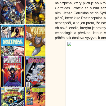
na Szpima, který pilotuje soukr
Carreidas. Přátelé se s ním se
ním. Jenže Carreidas se do Syd
plánů, které kuje Rastapopulos s
nebezpečí, a to jen proto, že na
trh nové letadlo, kterým je proto
technologie a předvedl letoun 
příběh pak doslova vyzýval k tomu