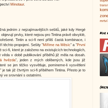
supe
upectví
Minotaur
.
trans
kom
zone
mrtví
žná jedním z nejzajímavějších sešitů, jaké kdy Hergé
Kde 
 objevují prvky, které nejsou pro Tintina právě obvyklé,
ořešené. Tintin a sci-fi není příliš častá kombinace, i
ří těchto propojení. Sešity "
Míříme na Měsíc
" a "
První
é sci-fi, které je založeno na existujících technologiích,
 věda v době publikování příběhů již měla na dosah.
á hvězda
", jeden z mých oblíbených, kde jsou již
eré se jen těžko vysvětluje, pomineme-li vysvětlení
je tak již čtvrtým sci-fi příběhem Tintina. Přesto je to
ný ve srovnání s ostatními.
(Nej