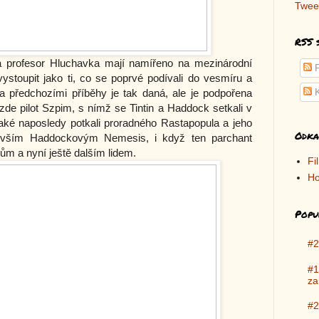
Twee
RSS 
k a profesor Hluchavka mají namířeno na mezinárodní
P
ystoupit jako ti, co se poprvé podívali do vesmíru a
K
 a předchozími příběhy je tak daná, ale je podpořena
zde pilot Szpim, s nímž se Tintin a Haddock setkali v
také naposledy potkali proradného Rastapopula a jeho
Odka
edevším Haddockovým Nemesis, i když ten parchant
m a nyní ještě dalším lidem.
Fi
Ho
Popu
#2
#1
za
#2