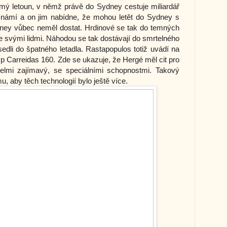
omý letoun, v němž právě do Sydney cestuje miliardář
známí a on jim nabídne, že mohou letět do Sydney s
ney vůbec neměl dostat. Hrdinové se tak do temných
e svými lidmi. Náhodou se tak dostávají do smrtelného
sedli do špatného letadla. Rastapopulos totiž uvádí na
typ Carreidas 160. Zde se ukazuje, že Hergé měl cit pro
velmi zajímavý, se speciálními schopnostmi. Takový
, aby těch technologií bylo ještě více.