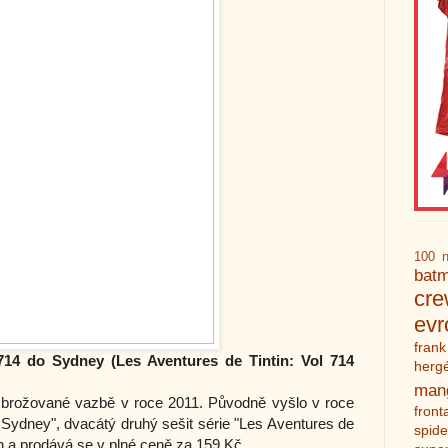
100 n
bat
cr
ev
frank
714 do Sydney (Les Aventures de Tintin: Vol 714
herg
man
brožované vazbě v roce 2011. Původně vyšlo v roce
front
 Sydney", dvacátý druhý sešit série "Les Aventures de
spid
n a prodává se v plné ceně za 159 Kč.