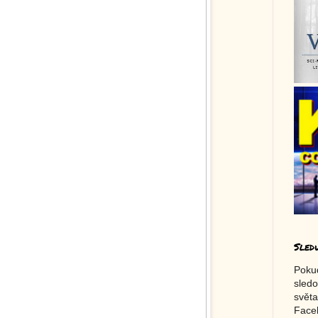
Sled
Poku
sledo
světa
Faceb