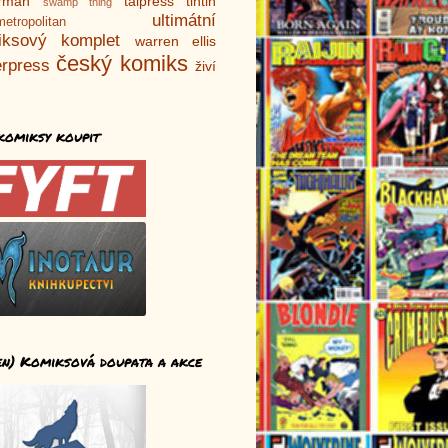
rman
talpress
tintin
swamp thing
ultimátní
metropolitan
iksový komplet
warren ellis
český komiks
rpress
živí
komiksy koupit
en) Komiksová doupata a akce