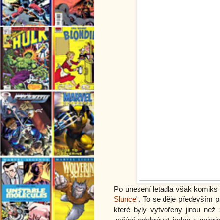
Po unesení letadla však komiks 
Slunce
". To se děje především p
které byly vytvořeny jinou než
začíná odehrávat jeden z nejorig