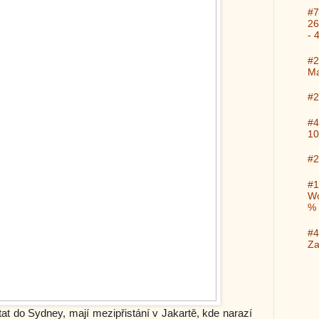
#7
26
- 
#2
Ma
#2
#4
10
#2
#1
Wo
%
#4
Za
at do Sydney, mají mezipřistání v Jakartě, kde narazí