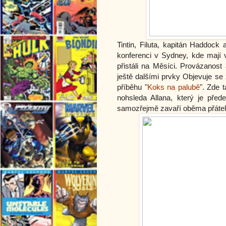
Tintin, Filuta, kapitán Haddoc
konferenci v Sydney, kde mají v
přistáli na Měsíci. Provázanost
ještě dalšími prvky Objevuje se 
příběhu "
Koks na palubě
". Zde 
nohsleda Allana, který je př
samozřejmě zavaří oběma přátelů