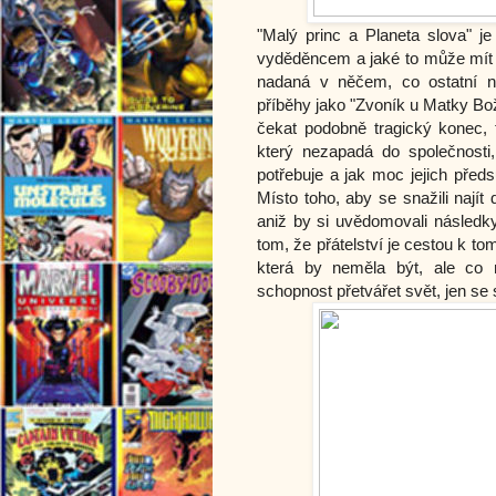
"Malý princ a Planeta slova" j
vyděděncem a jaké to může mít n
nadaná v něčem, co ostatní ne
příběhy jako "Zvoník u Matky B
čekat podobně tragický konec, 
který nezapadá do společnosti
potřebuje a jak moc jejich předs
Místo toho, aby se snažili najít
aniž by si uvědomovali následky
tom, že přátelství je cestou k to
která by neměla být, ale co 
schopnost přetvářet svět, jen se 