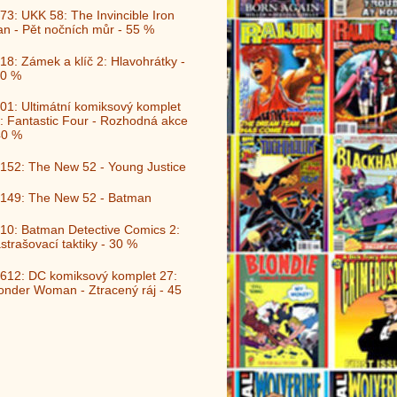
73: UKK 58: The Invincible Iron
n - Pět nočních můr - 55 %
18: Zámek a klíč 2: Hlavohrátky -
0 %
01: Ultimátní komiksový komplet
: Fantastic Four - Rozhodná akce
40 %
152: The New 52 - Young Justice
149: The New 52 - Batman
10: Batman Detective Comics 2:
strašovací taktiky - 30 %
612: DC komiksový komplet 27:
nder Woman - Ztracený ráj - 45