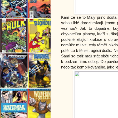
Kam že se to Malý princ dostal 
sebou lidé dorozumívají jenom p
vezmou? Jak to dopadne, kdy
obyvatelům planety, kteří si řík
podivné létající krabice s obr
nemůže mluvit, tedy téměř nikdo.
poté, co k téhle tragédii došlo. N
Sami se totiž mají stát obětí ti
k podzemnímu odboji. Do povědom
něco tak komplikovaného, jako je