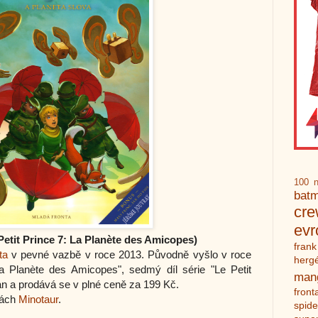
100 n
bat
cr
ev
Petit Prince 7: La Planète des Amicopes)
frank
ta
v pevné vazbě v roce 2013. Původně vyšlo v roce
herg
La Planète des Amicopes", sedmý díl série "Le Petit
man
an a prodává se v plné ceně za 199 Kč.
front
kách
Minotaur
.
spid