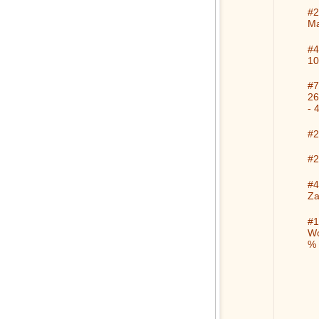
#2
Ma
#4
10
#7
26
- 
#2
#2
#4
Za
#1
Wo
%