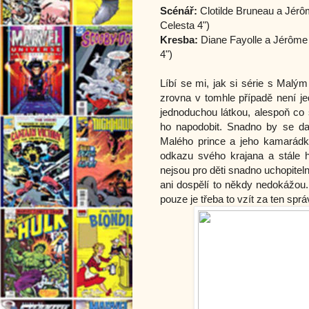
Scénář:
Clotilde Bruneau a Jérô
Celesta 4")
Kresba:
Diane Fayolle a
Jérôme
4")
Líbí se mi, jak si série s Malý
zrovna v tomhle případě není j
jednoduchou látkou, alespoň co 
ho napodobit. Snadno by se da
Malého prince a jeho kamarádky 
odkazu svého krajana a stále 
nejsou pro děti snadno uchopiteln
ani dospělí to někdy nedokážou.
pouze je třeba to vzít za ten spr