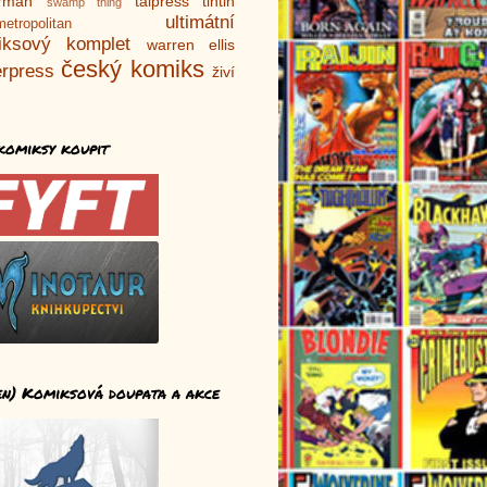
rman
talpress
tintin
swamp thing
ultimátní
metropolitan
iksový komplet
warren ellis
český komiks
rpress
živí
komiksy koupit
en) Komiksová doupata a akce