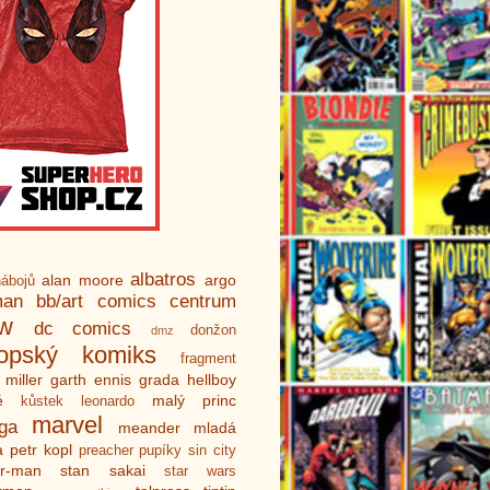
albatros
alan moore
argo
ábojů
man
bb/art
comics centrum
ew
dc comics
donžon
dmz
ropský komiks
fragment
 miller
garth ennis
grada
hellboy
é
malý princ
kůstek
leonardo
marvel
ga
meander
mladá
a
petr kopl
preacher
pupíky
sin city
er-man
stan sakai
star wars