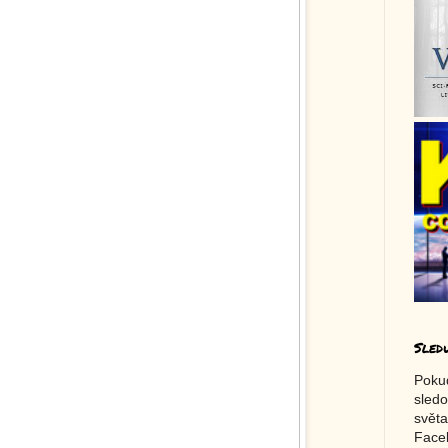
Sled
Poku
sledo
světa
Faceb