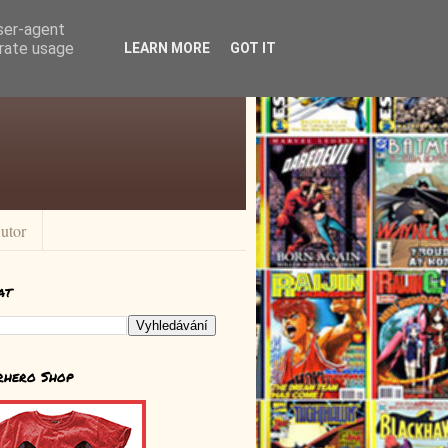
user-agent
erate usage
LEARN MORE
GOT IT
utor
at
rhero Shop