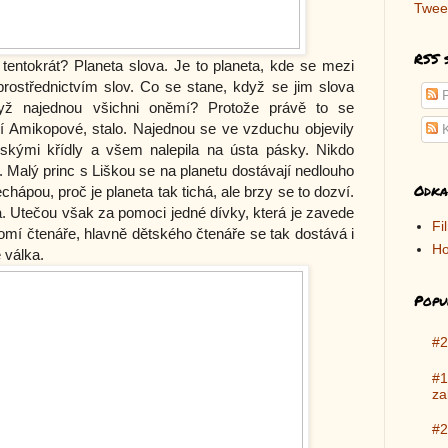
Twee
RSS 
tentokrát? Planeta slova. Je to planeta, kde se mezi
rostřednictvím slov. Co se stane, když se jim slova
P
ž najednou všichni oněmí? Protože právě to se
ají Amikopové, stalo. Najednou se ve vzduchu objevily
K
ovskými křídly a všem nalepila na ústa pásky. Nikdo
 Malý princ s Liškou se na planetu dostávají nedlouho
Odka
echápou, proč je planeta tak tichá, ale brzy se to dozví.
cha. Utečou však za pomoci jedné dívky, která je zavede
Fi
í čtenáře, hlavně dětského čtenáře se tak dostává i
Ho
 válka.
Popu
#2
#1
za
#2