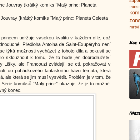
supe
me Jouvray (krátký komiks "Malý princ: Planeta
trans
kom
 Jouvray
(krátký komiks "Malý princ: Planeta Celesta
zone
mrtví
m princem udržuje vysokou kvalitu v každém díle, což
Kde 
ednoduché. Předloha Antoina de Saint-Exupéryho není
se týká možnosti vycházet z tohoto díla a pokusit se
lo sklouznout k tomu, že to bude jen dobrodružství
Lišky, ale Francouzi zvládají, se ctí, pokračovat v
halí do pohádkového fantaskního hávu témata, která
á, ale která se jim musí vysvětlit. Problém je v tom, že
 Série komiksů "Malý princ" ukazuje, že je to možné,
ávný konec.
(Nej