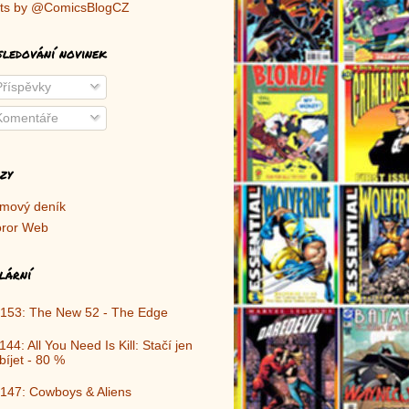
ts by @ComicsBlogCZ
sledování novinek
říspěvky
omentáře
zy
lmový deník
ror Web
lární
153: The New 52 - The Edge
144: All You Need Is Kill: Stačí jen
bíjet - 80 %
147: Cowboys & Aliens