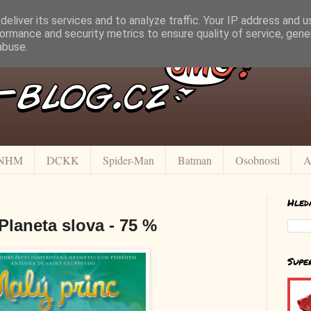
eliver its services and to analyze traffic. Your IP address and 
ormance and security metrics to ensure quality of service, gen
abuse.
NHM
DCKK
Spider-Man
Batman
Osobnosti
A
Hled
Planeta slova - 75 %
Supe