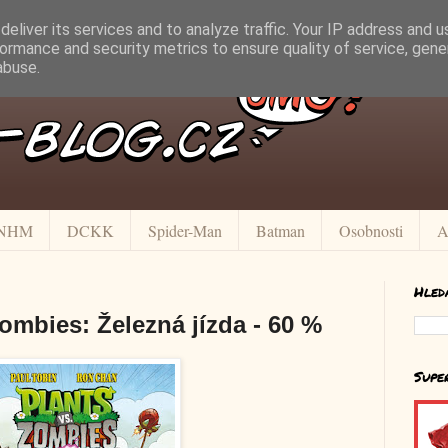
eliver its services and to analyze traffic. Your IP address and 
ormance and security metrics to ensure quality of service, gen
abuse.
NHM
DCKK
Spider-Man
Batman
Osobnosti
A
Hled
Zombies: Železná jízda - 60 %
Supe