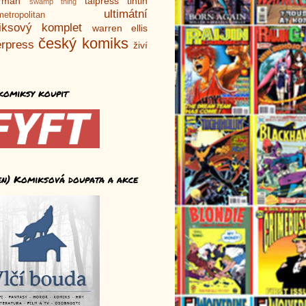
rman
talpress
tintin
swamp thing
ultimátní
metropolitan
iksový komplet
warren ellis
český komiks
rpress
živí
komiksy koupit
en) Komiksová doupata a akce