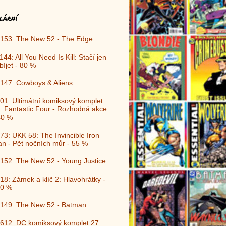
lární
153: The New 52 - The Edge
144: All You Need Is Kill: Stačí jen
bíjet - 80 %
147: Cowboys & Aliens
01: Ultimátní komiksový komplet
: Fantastic Four - Rozhodná akce
40 %
73: UKK 58: The Invincible Iron
n - Pět nočních můr - 55 %
152: The New 52 - Young Justice
18: Zámek a klíč 2: Hlavohrátky -
0 %
149: The New 52 - Batman
612: DC komiksový komplet 27: