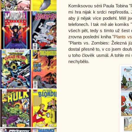
Komiksovou sérii Paula Tobina "
mi hra nijak k srdci nepřirostla.
aby jí nějak více podlehl. Měl js
telefonech. I tak mě ale komiks
všech pět, tedy s tímto už šest 
zrovna poslední kniha "
Plants v
"Plants vs. Zombies: Železná jí
dostal přesně to, v co jsem douf
u toho člověk usmál. A tohle mi
nechybělo.