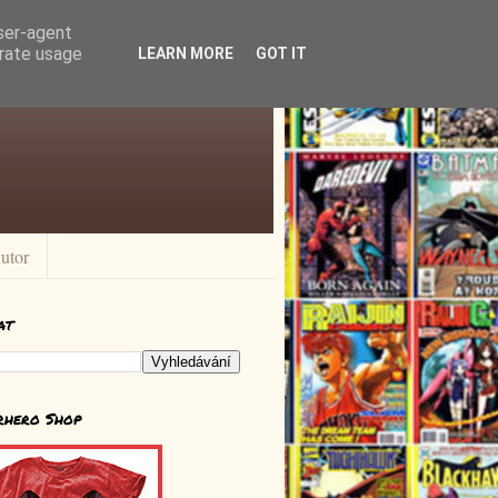
user-agent
erate usage
LEARN MORE
GOT IT
utor
at
rhero Shop