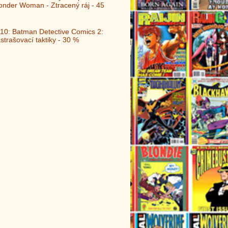
nder Woman - Ztracený ráj - 45
10: Batman Detective Comics 2:
strašovací taktiky - 30 %