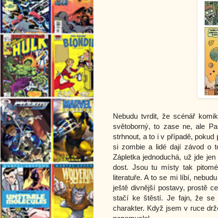
Nebudu tvrdit, že scénář komik
světoborný, to zase ne, ale P
strhnout, a to i v případě, poku
si zombie a lidé dají závod o t
Zápletka jednoduchá, už jde jen 
dost. Jsou tu místy tak pitomé 
literatuře. A to se mi líbí, nebud
ještě divnější postavy, prostě c
stačí ke štěstí. Je fajn, že s
charakter. Když jsem v ruce drže