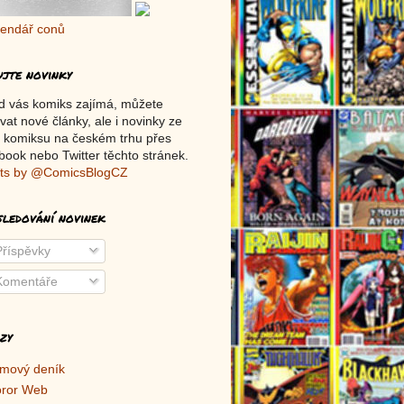
ujte novinky
d vás komiks zajímá, můžete
vat nové články, ale i novinky ze
 komiksu na českém trhu přes
ook nebo Twitter těchto stránek.
ts by @ComicsBlogCZ
sledování novinek
říspěvky
omentáře
zy
lmový deník
ror Web