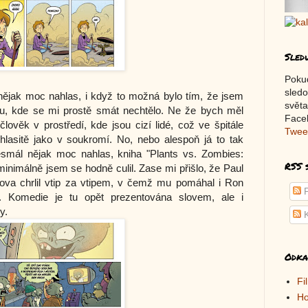
Sled
Poku
sledo
ějak moc nahlas, i když to možná bylo tím, že jsem
světa
ku, kde se mi prostě smát nechtělo. Ne že bych měl
Faceb
lověk v prostředí, kde jsou cizí lidé, což ve špitále
Twee
 hlasitě jako v soukromí. No, nebo alespoň já to tak
mál nějak moc nahlas, kniha "Plants vs. Zombies:
RSS 
 minimálně jsem se hodně culil. Zase mi přišlo, že Paul
ova chrlil vtip za vtipem, v čemž mu pomáhal i Ron
P
u. Komedie je tu opět prezentována slovem, ale i
y.
K
Odka
Fi
Ho