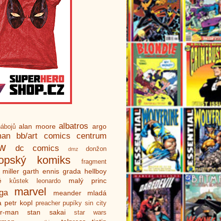
albatros
alan moore
argo
ábojů
man
bb/art
comics centrum
ew
dc comics
donžon
dmz
ropský komiks
fragment
 miller
garth ennis
grada
hellboy
é
malý princ
kůstek
leonardo
marvel
ga
meander
mladá
a
petr kopl
preacher
pupíky
sin city
er-man
stan sakai
star wars