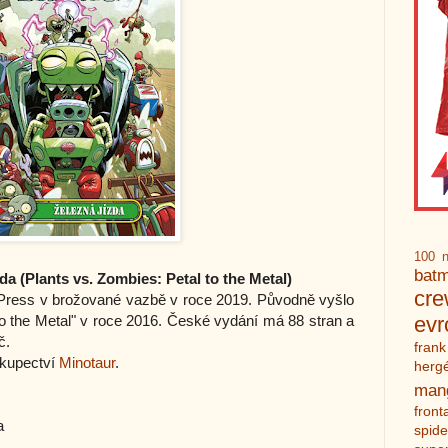
100 n
bat
da (Plants vs. Zombies: Petal to the Metal)
cr
 Press v brožované vazbě v roce 2019. Původně vyšlo
to the Metal" v roce 2016. České vydání má 88 stran a
ev
č.
frank
hkupectví
Minotaur
.
herg
man
front
a
spid