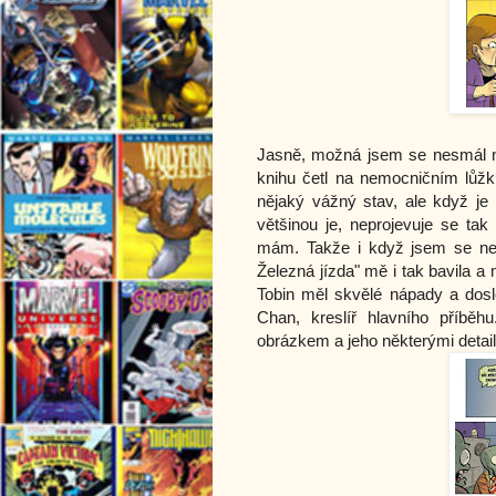
Jasně, možná jsem se nesmál n
knihu četl na nemocničním lůž
nějaký vážný stav, ale když je č
většinou je, neprojevuje se tak
mám. Takže i když jsem se nes
Železná jízda" mě i tak bavila a
Tobin měl skvělé nápady a dosl
Chan, kreslíř hlavního příběh
obrázkem a jeho některými detail