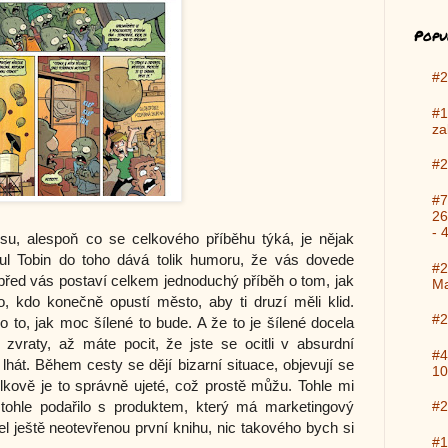
Popu
#2
#1
za
#2
#7
26
- 
su, alespoň co se celkového příběhu týká, je nějak
aul Tobin do toho dává tolik humoru, že vás dovede
#2
d před vás postaví celkem jednoduchý příběh o tom, jak
Ma
o, kdo konečně opustí město, aby ti druzí měli klid.
#2
o to, jak moc šílené to bude. A že to je šílené docela
zvraty, až máte pocit, že jste se ocitli v absurdní
#4
u lhát. Během cesty se dějí bizarní situace, objevují se
10
elkově je to správně ujeté, což prostě můžu. Tohle mi
e tohle podařilo s produktem, který má marketingový
#2
l ještě neotevřenou první knihu, nic takového bych si
#1