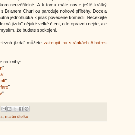
skoro neuvěřitelné. A k tomu máte navíc ještě krátký
 s Brianem Churillou paroduje noirové příběhy. Docela
k nutná jednohubka k jinak povedené komedii. Nečekejte
ezná jízda" nějaké velké čtení, o to opravdu nejde, ale
myslím, že budete spokojeni.
elezná jízda" můžete
zakoupit na stránkách Albatros
e na knihy:
on
"
sa
"
olí
"
fare
"
v
"
ks
,
martin štefko