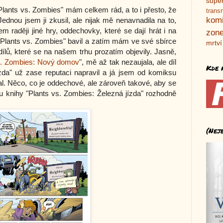
supe
Plants vs. Zombies" mám celkem rád, a to i přesto, že
trans
kom
 Jednou jsem ji zkusil, ale nijak mě nenavnadila na to,
em raději jiné hry, oddechovky, které se dají hrát i na
zone
 "Plants vs. Zombies" bavil a zatím mám ve své sbírce
mrtví
dílů, které se na našem trhu prozatím objevily. Jasně,
s. Zombies: Nový domov
", mě až tak nezaujala, ale díl
Kde 
zda" už zase reputaci napravil a já jsem od komiksu
al. Něco, co je oddechové, ale zároveň takové, aby se
 u knihy "Plants vs. Zombies: Železná jízda" rozhodně
(Nej