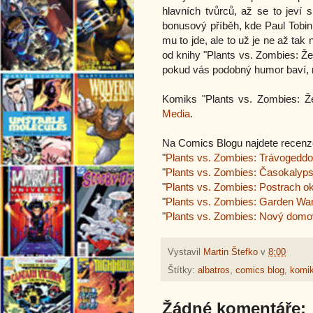
hlavních tvůrců, až se to jeví 
bonusový příběh, kde Paul Tobin
mu to jde, ale to už je ne až ta
od knihy "Plants vs. Zombies: Žel
pokud vás podobný humor baví, 
Komiks "Plants vs. Zombies: Ž
Media
.
Na Comics Blogu najdete recenz
"
Plants vs. Zombies: Trávogedd
"
Plants vs. Zombies: Časokalyp
"
Plants vs. Zombies: Postrach ok
"
Plants vs. Zombies: Garden War
"
Plants vs. Zombies: Nový domo
Vystavil
Martin Štefko
v
8:00
Štítky:
albatros
,
comics blog
,
komi
Žádné komentáře: