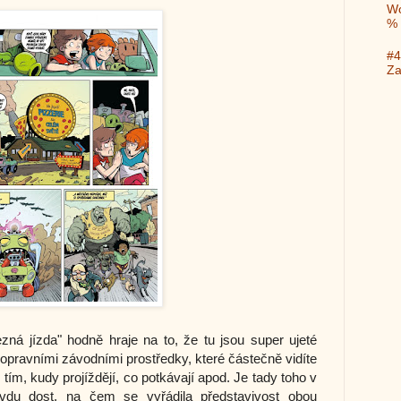
Wo
%
#4
Za
zná jízda" hodně hraje na to, že tu jsou super ujeté
dopravními závodními prostředky, které částečně vidíte
s tím, kudy projíždějí, co potkávají apod. Je tady toho v
vdu dost, na čem se vyřádila představivost obou