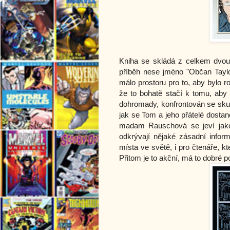
Kniha se skládá z celkem dvou p
příběh nese jméno "Občan Taylor
málo prostoru pro to, aby bylo r
že to bohatě stačí k tomu, aby 
dohromady, konfrontován se skup
jak se Tom a jeho přátelé dosta
madam Rauschová se jeví jako 
odkrývají nějaké zásadní infor
místa ve světě, i pro čtenáře, kt
Přitom je to akční, má to dobré po