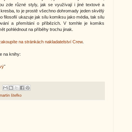
ou zde různé styly, jak se využívají i jiné textové a
 kresba, to je prostě všechno dohromady jeden skvělý
 filosofií ukazuje jak sílu komiksu jako média, tak sílu
vání a přemítání o příbězích. V tomhle je komiks
ět pohlédnout na příběhy trochu jinak.
zakoupíte na stránkách nakladatelství Crew
.
e na knihy:
vý
"
martin štefko