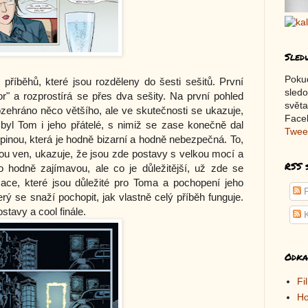
Sled
Poku
říběhů, které jsou rozděleny do šesti sešitů. První
sledo
" a rozprostírá se přes dva sešity. Na první pohled
světa
ozehráno něco většího, ale ve skutečnosti se ukazuje,
Faceb
byl Tom i jeho přátelé, s nimiž se zase konečně dal
Twee
inou, která je hodně bizarní a hodně nebezpečná. To,
nou ven, ukazuje, že jsou zde postavy s velkou mocí a
RSS 
hodně zajímavou, ale co je důležitější, už zde se
mace, které jsou důležité pro Toma a pochopení jeho
P
erý se snaží pochopit, jak vlastně celý příběh funguje.
stavy a cool finále.
K
Odka
Fi
Ho