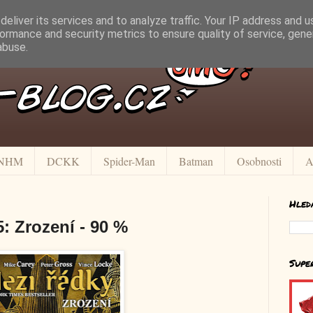
eliver its services and to analyze traffic. Your IP address and 
ormance and security metrics to ensure quality of service, gen
abuse.
NHM
DCKK
Spider-Man
Batman
Osobnosti
A
Hled
5: Zrození - 90 %
Supe