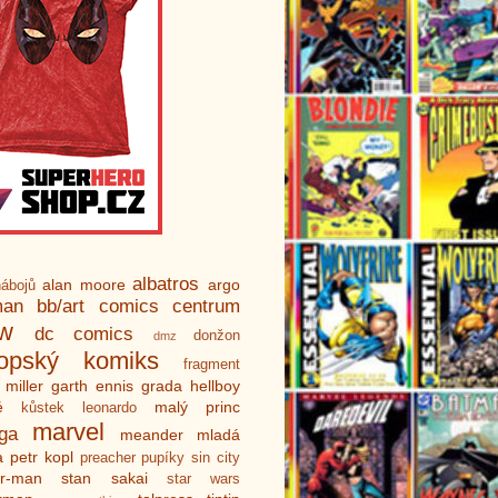
albatros
alan moore
argo
ábojů
man
bb/art
comics centrum
ew
dc comics
donžon
dmz
ropský komiks
fragment
 miller
garth ennis
grada
hellboy
é
malý princ
kůstek
leonardo
marvel
ga
meander
mladá
a
petr kopl
preacher
pupíky
sin city
er-man
stan sakai
star wars