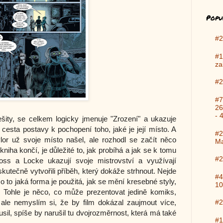
Popu
#2
#1
za
#2
#7
26
- 
sešity, se celkem logicky jmenuje "Zrození" a ukazuje
cesta postavy k pochopení toho, jaké je její místo. A
#2
or už svoje místo našel, ale rozhodl se začít něco
Ma
 kniha končí, je důležité to, jak probíhá a jak se k tomu
#2
oss a Locke ukazují svoje mistrovství a využívají
utečně vytvořili příběh, který dokáže strhnout. Nejde
#4
o to jaká forma je použitá, jak se mění kresebné styly,
10
 Tohle je něco, co může prezentovat jedině komiks,
ale nemyslím si, že by film dokázal zaujmout více,
#2
il, spíše by narušil tu dvojrozměrnost, která má také
#1