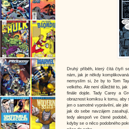
Druhý příběh, který čítá čtyři 
nám, jak je někdy komplikovaná 
nemyslím si, že by to Tom Tayl
velkého. Ale není důležité to, jak
finále dojde. Tady Carey a Gr
obraznost komiksu k tomu, aby sk
jen o samotné vyprávění, ale jde 
jak do sebe navzájem zasahují.
tedy alespoň ve čtené podobě, 
kdyby se o něco podobného pokus