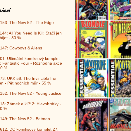
lární
153: The New 52 - The Edge
144: All You Need Is Kill: Stačí jen
bíjet - 80 %
147: Cowboys & Aliens
01: Ultimátní komiksový komplet
: Fantastic Four - Rozhodná akce
40 %
73: UKK 58: The Invincible Iron
n - Pět nočních můr - 55 %
152: The New 52 - Young Justice
18: Zámek a klíč 2: Hlavohrátky -
0 %
149: The New 52 - Batman
612: DC komiksový komplet 27: