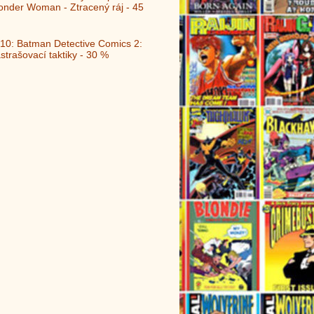
nder Woman - Ztracený ráj - 45
10: Batman Detective Comics 2:
strašovací taktiky - 30 %