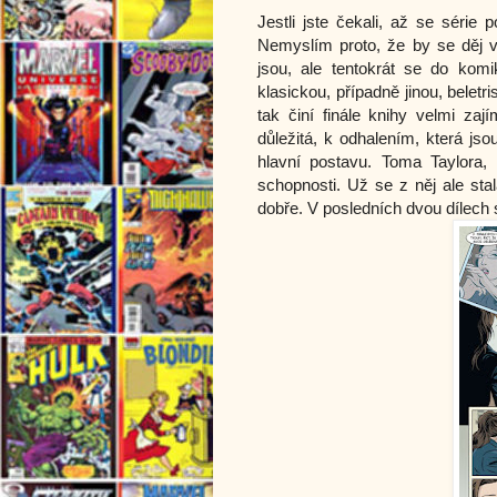
Jestli jste čekali, až se série
Nemyslím proto, že by se děj v
jsou, ale tentokrát se do komi
klasickou, případně jinou, beletr
tak činí finále knihy velmi za
důležitá, k odhalením, která jsou
hlavní postavu. Toma Taylora,
schopnosti. Už se z něj ale stal
dobře. V posledních dvou dílech