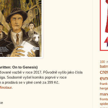
100 n
bat
ritten: On to Genesis)
cr
žované vazbě v roce 2017. Původně vyšlo jako čísla
ertiga. Souborně vyšel komiks poprvé v roce
ev
 a prodává se v plné ceně za 399 Kč.
frank
Minotaur
.
herg
man
front
ke
spid