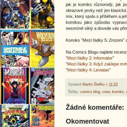
jak je komiks různorodý, jak js
obrazové prvky než jen klasická
mix, který spolu s příběhem a jeho
komiksu jako způsobu vypravo
nesmírně silný a dovede vás přim
Komiks "Mezi řádky 5: Zrození"
Na Comics Blogu najdete recenz
"
Mezi řádky 2: Informátor
"
"
Mezi řádky 3: Když zaklepe mrt
"
Mezi řádky 4: Leviatan
"
Vystavil
Martin Štefko
v
11:53
Štítky:
comics blog
,
crew
,
komiks
,
Žádné komentáře:
Okomentovat