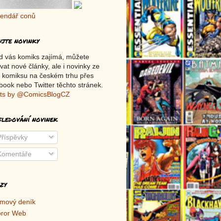
ujte novinky
d vás komiks zajímá, můžete
vat nové články, ale i novinky ze
 komiksu na českém trhu přes
ook nebo Twitter těchto stránek.
ts by @ComicsBlogCZ
sledování novinek
říspěvky
omentáře
zy
lmový deník
ror Web