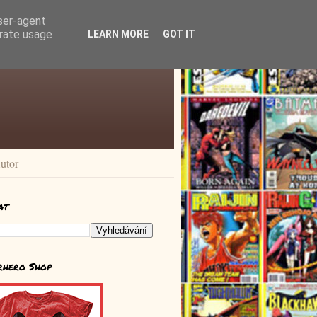
user-agent
erate usage
LEARN MORE
GOT IT
utor
at
rhero Shop