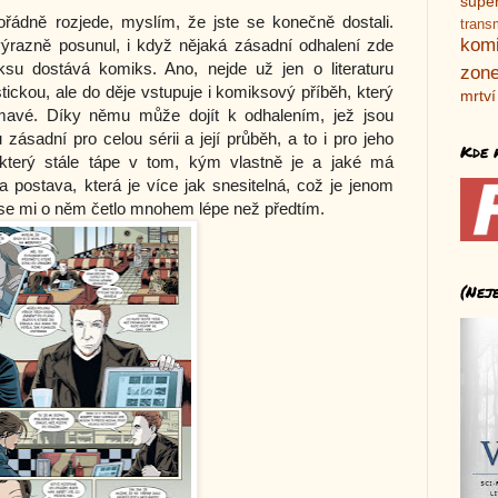
supe
 pořádně rozjede, myslím, že jste se konečně dostali.
trans
kom
ýrazně posunul, i když nějaká zásadní odhalení zde
ksu dostává komiks. Ano, nejde už jen o literaturu
zone
istickou, ale do děje vstupuje i komiksový příběh, který
mrtví
jímavé. Díky němu může dojít k odhalením, jež jsou
 zásadní pro celou sérii a její průběh, a to i pro jeho
Kde 
 který stále tápe v tom, kým vlastně je a jaké má
a postava, která je více jak snesitelná, což je jenom
 se mi o něm četlo mnohem lépe než předtím.
(Nej