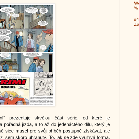
Wo
%
#4
Za
í" prezentuje skvělou část série, od které je
 pořádná jízda, a to až do jedenáctého dílu, který je
ě sice musel pro svůj příběh postupně získávat, ale
ž jsem skoro uhranutý. To, jak se zde využívá forma,