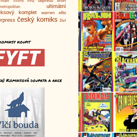
rman
talpress
tintin
swamp thing
ultimátní
metropolitan
iksový komplet
warren ellis
český komiks
rpress
živí
komiksy koupit
en) Komiksová doupata a akce