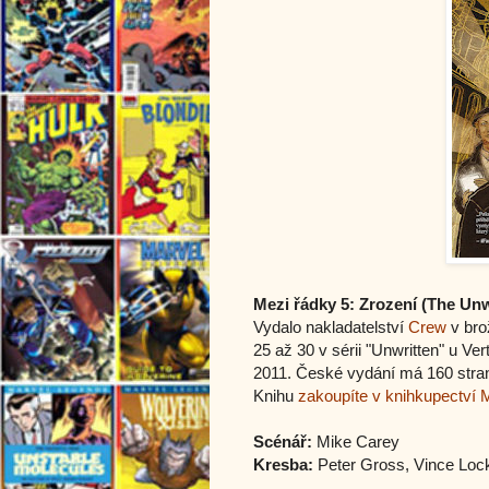
Mezi řádky 5: Zrození (
The Unw
Vydalo nakladatelství
Crew
v bro
25 až 30 v sérii "Unwritten" u V
2011. České vydání má 160 stran
Knihu
zakoupíte v knihkupectví 
Scénář:
Mike Carey
Kresba:
Peter Gross, Vince Loc