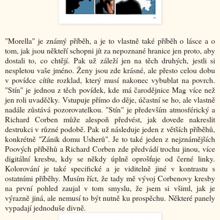
"Morella" je známý příběh, a je to vlastně také příběh o lásce a o
tom, jak jsou někteří schopni jít za nepoznané hranice jen proto, aby
dostali to, co chtějí. Pak už záleží jen na těch druhých, jestli si
nespletou vaše jméno. Ženy jsou zde krásné, ale přesto celou dobu
v povídce cítíte rozklad, který musí nakonec vybublat na povrch.
"Stín" je jednou z těch povídek, kde má čarodějnice Mag více než
jen roli uvaděčky. Vstupuje přímo do děje, účastní se ho, ale vlastně
nadále zůstává pozorovatelkou. "Stín" je především atmosférický a
Richard Corben může alespoň předvést, jak dovede nakreslit
destrukci v různé podobě. Pak už následuje jeden z větších příběhů,
konkrétně "Zánik domu Usherů". Je to také jeden z nejznámějších
Poových příběhů a Richard Corben zde předvádí trochu jinou, více
digitální kresbu, kdy se někdy úplně oprošťuje od černé linky.
Kolorování je také specifické a je viditelně jiné v kontrastu s
ostatními příběhy. Musím říct, že tady mě vývoj Corbenovy kresby
na první pohled zaujal v tom smyslu, že jsem si všiml, jak je
výrazně jiná, ale nemusí to být nutně ku prospěchu. Některé panely
vypadají jednoduše divně.