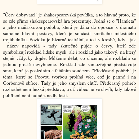
"Červ dobyvatel" je shakespearovská povídka, a to hlavně proto, že
se zde přímo shakespearovská hra prezentuje. Jedná se o "Hamleta"
a jeho maňáskovou podobu, která je dána do opozice k dramatu
samotné hlavní postavy, která je součástí smrtícího milostného
trojúhelníku. Povídka je bizarně teatrální, a to i v kresbě, kdy - jak
název napovídá - tady skutečně půjde o červy, kteří zde
symbolizují rozklad lidské mysli, ale i rozklad jako takový, na který
stejně vždycky dojde. Můžeme dělat, co chceme, ale rozkladu se
jednou prostě nevyhneme. Rozklad zde samozřejmě představuje
smrt, která je posledním a fatálním soudcem. "Předčasný pohřeb" je
téma, které se Poovou tvorbou prolíná více, což je patrné i na
Corbenově sbírce. Tady je jeho smyslem chtíč. Předčasný pohřeb
rozhodně není hezká představa, a už vůbec ne ve chvíli, kdy takové
pohřbení není nutně z nedbalosti.