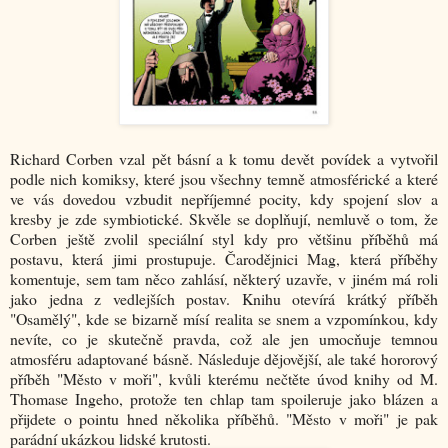
Richard Corben vzal pět básní a k tomu devět povídek a vytvořil
podle nich komiksy, které jsou všechny temně atmosférické a které
ve vás dovedou vzbudit nepříjemné pocity, kdy spojení slov a
kresby je zde symbiotické. Skvěle se doplňují, nemluvě o tom, že
Corben ještě zvolil speciální styl kdy pro většinu příběhů má
postavu, která jimi prostupuje. Čarodějnici Mag, která příběhy
komentuje, sem tam něco zahlásí, některý uzavře, v jiném má roli
jako jedna z vedlejších postav. Knihu otevírá krátký příběh
"Osamělý", kde se bizarně mísí realita se snem a vzpomínkou, kdy
nevíte, co je skutečně pravda, což ale jen umocňuje temnou
atmosféru adaptované básně. Následuje dějovější, ale také hororový
příběh "Město v moři", kvůli kterému nečtěte úvod knihy od M.
Thomase Ingeho, protože ten chlap tam spoileruje jako blázen a
přijdete o pointu hned několika příběhů. "Město v moři" je pak
parádní ukázkou lidské krutosti.