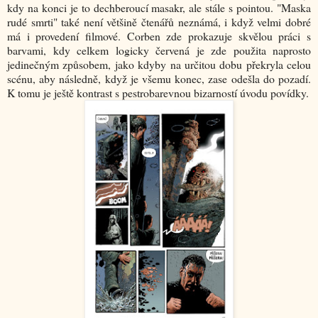
kdy na konci je to dechberoucí masakr, ale stále s pointou. "Maska
rudé smrti" také není většině čtenářů neznámá, i když velmi dobré
má i provedení filmové. Corben zde prokazuje skvělou práci s
barvami, kdy celkem logicky červená je zde použita naprosto
jedinečným způsobem, jako kdyby na určitou dobu překryla celou
scénu, aby následně, když je všemu konec, zase odešla do pozadí.
K tomu je ještě kontrast s pestrobarevnou bizarností úvodu povídky.