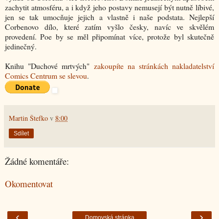
zachytit atmosféru, a i když jeho postavy nemusejí být nutně líbivé,
jen se tak umocňuje jejich a vlastně i naše podstata. Nejlepší
Corbenovo dílo, které zatím vyšlo česky, navíc ve skvělém
provedení. Poe by se měl připomínat více, protože byl skutečně
jedinečný.
Knihu "Duchové mrtvých"
zakoupíte na stránkách nakladatelství
Comics Centrum se slevou
.
Martin Štefko
v
8:00
Sdílet
Žádné komentáře:
Okomentovat
‹
›
Domovská stránka