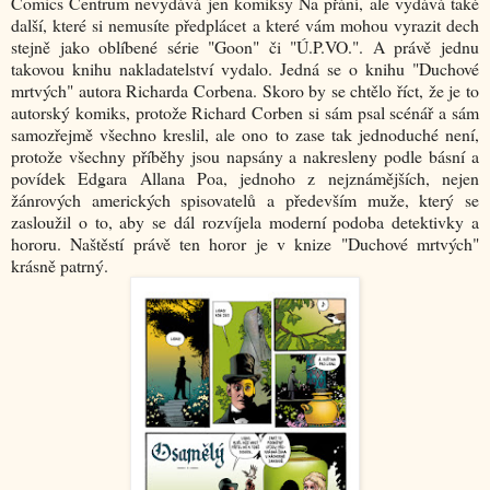
Comics Centrum nevydává jen komiksy Na přání, ale vydává také
další, které si nemusíte předplácet a které vám mohou vyrazit dech
stejně jako oblíbené série "Goon" či "Ú.P.VO.". A právě jednu
takovou knihu nakladatelství vydalo. Jedná se o knihu "Duchové
mrtvých" autora Richarda Corbena. Skoro by se chtělo říct, že je to
autorský komiks, protože Richard Corben si sám psal scénář a sám
samozřejmě všechno kreslil, ale ono to zase tak jednoduché není,
protože všechny příběhy jsou napsány a nakresleny podle básní a
povídek Edgara Allana Poa, jednoho z nejznámějších, nejen
žánrových amerických spisovatelů a především muže, který se
zasloužil o to, aby se dál rozvíjela moderní podoba detektivky a
hororu. Naštěstí právě ten horor je v knize "Duchové mrtvých"
krásně patrný.