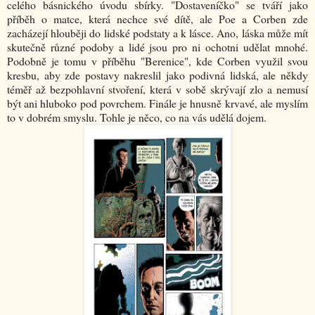
celého básnického úvodu sbírky. "Dostaveníčko" se tváří jako
příběh o matce, která nechce své dítě, ale Poe a Corben zde
zacházejí hlouběji do lidské podstaty a k lásce. Ano, láska může mít
skutečně různé podoby a lidé jsou pro ni ochotni udělat mnohé.
Podobně je tomu v příběhu "Berenice", kde Corben využil svou
kresbu, aby zde postavy nakreslil jako podivná lidská, ale někdy
téměř až bezpohlavní stvoření, která v sobě skrývají zlo a nemusí
být ani hluboko pod povrchem. Finále je hnusně krvavé, ale myslím
to v dobrém smyslu. Tohle je něco, co na vás udělá dojem.