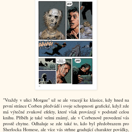
"Vraždy v ulici Morgue" už se ale vracejí ke klasice, kdy hned na
první stránce Corben předvádí i svoje schopnosti grafické, když zde
má výtečné zvukové efekty, které však provázejí v podstatě celou
knihu. Příběh je také velmi známý, ale v Corbenově provedení vás
prostě chytne. Odhaluje se zde také to, kdo byl předobrazem pro
Sherlocka Homese, ale více vás strhne gradující charakter povídky,