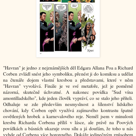
"Havran" je jedno z nejznámějších děl Edgara Allana Poa a Richard
Corben zvládl snést jeho symboliku, přenést ji do komiksu a udělat
na čtenáře dojem vlastní kresbou a představami, které v něm
"Havran" vyvolává. Finále je ve své metafoře, jež je poměrně
názorná, skutečně úchvatné. A nakonec povídka "Sud vína
amontilladského", kde jeden člověk vypráví, co se stalo jeho příteli.
Odhaluje se zde především nesmyslnost a šílenství lidského
chování, kdy Corben opět využívá zajímavého kontrastu špatně
osvětlených hrobek a karnevalového reje. Neměl jsem v minulosti
kresbu Richarda Corbena příliš v lásce, ale právě na Poových
povídkách a básních ukazuje svou sílu a já doufám, že toho u nás
vyhde od Corbena více hororového. Dokáže jedinečným způsobem