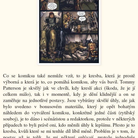
Co se komiksu také nemůže vzít, to je kresba, která je prostě
výborná a která je to, co pomáhá komiksu, aby vás bavil. Tommy
Patterson je skvělý jak ve chvíli, kdy kreslí akci (škoda, že je jí
celkem málo), tak i v momentě, kdy je dění klidnější a on se
zaměřuje na jednotlivé postavy. Jsou vybírány skvělé úhly, ale jak
bylo uvedeno v bonusovém materiálu, který je opět bohatým
náhledem do vytváření komiksu, konkrétně jedné části (rytířský
souboj), je to dáno i scénáristou a redaktorkou, protože v některých
případech to byli právě oni, kdo měnili úhly k lepšímu. Přesto je to
kresba, kvůli které se mi tenhle díl líbil méně. Problém je v tom, že
postav už je tolik, že mi některé splývají, protože jednoduše