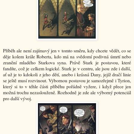
Příběh ale není zajímavý jen v tomto směru, kdy chcete vědět, co se
děje kolem krále Roberta, kdo má na svědomí podivná úmrtí nebo
zranění mladého Starkova syna. Právě Stark je postavou, které
fandíte, což je celkem logické. Stark je v centru, ale jsou zde i další,
ať už je to kdokoli z jeho dětí, anebo i krásná Dany, jejíž dračí linie
se ještě musí rozvinout. Výbornou postavou je samozřejmě i Tyrion,
který si to v téhle části příběhu pořádně vyžere, i když přece jen
možná trochu nezaslouženě. Rozhodně je zde ale výborný potenciál
pro další vývoj.