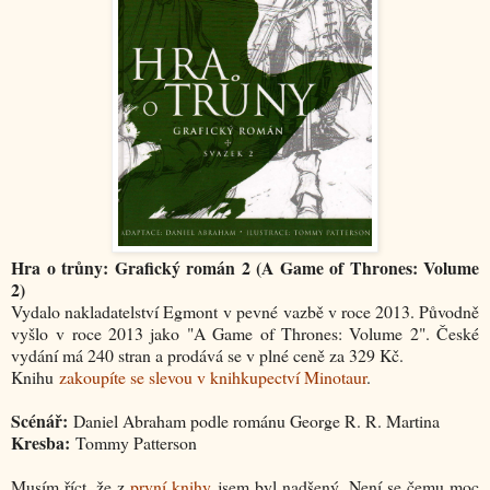
Hra o trůny: Grafický román 2 (A Game of Thrones: Volume
2)
Vydalo nakladatelství Egmont v pevné vazbě v roce 2013. Původně
vyšlo v roce 2013 jako "A Game of Thrones: Volume 2". České
vydání má 240 stran a prodává se v plné ceně za 329 Kč.
Knihu
zakoupíte se slevou v knihkupectví Minotaur
.
Scénář:
Daniel Abraham podle románu George R. R. Martina
Kresba:
Tommy Patterson
Musím říct, že z
první knihy
jsem byl nadšený. Není se čemu moc