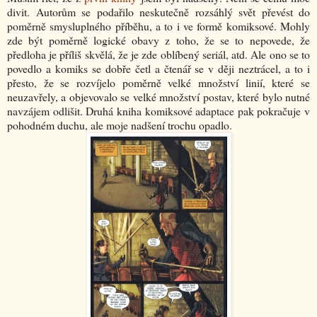
divit. Autorům se podařilo neskutečně rozsáhlý svět převést do
poměrně smysluplného příběhu, a to i ve formě komiksové. Mohly
zde být poměrně logické obavy z toho, že se to nepovede, že
předloha je příliš skvělá, že je zde oblíbený seriál, atd. Ale ono se to
povedlo a komiks se dobře četl a čtenář se v ději neztrácel, a to i
přesto, že se rozvíjelo poměrně velké množství linií, které se
neuzavřely, a objevovalo se velké množství postav, které bylo nutné
navzájem odlišit. Druhá kniha komiksové adaptace pak pokračuje v
pohodném duchu, ale moje nadšení trochu opadlo.