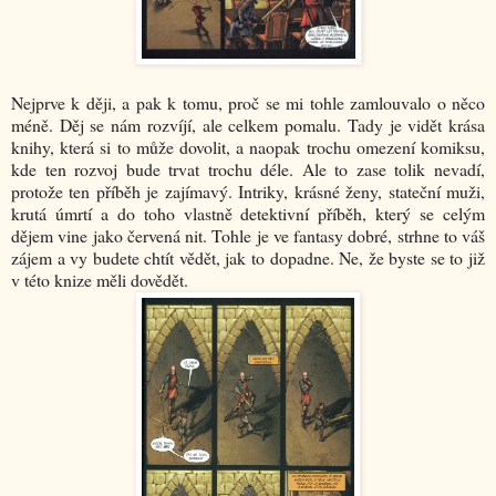
Nejprve k ději, a pak k tomu, proč se mi tohle zamlouvalo o něco
méně. Děj se nám rozvíjí, ale celkem pomalu. Tady je vidět krása
knihy, která si to může dovolit, a naopak trochu omezení komiksu,
kde ten rozvoj bude trvat trochu déle. Ale to zase tolik nevadí,
protože ten příběh je zajímavý. Intriky, krásné ženy, stateční muži,
krutá úmrtí a do toho vlastně detektivní příběh, který se celým
dějem vine jako červená nit. Tohle je ve fantasy dobré, strhne to váš
zájem a vy budete chtít vědět, jak to dopadne. Ne, že byste se to již
v této knize měli dovědět.