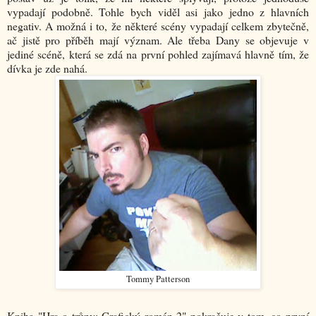
vypadají podobně. Tohle bych viděl asi jako jedno z hlavních
negativ. A možná i to, že některé scény vypadají celkem zbytečně,
ač jistě pro příběh mají význam. Ale třeba Dany se objevuje v
jediné scéně, která se zdá na první pohled zajímavá hlavně tím, že
dívka je zde nahá.
Tommy Patterson
Kniha "Hra o trůny: Grafický román 2" pokračuje v tom, co první