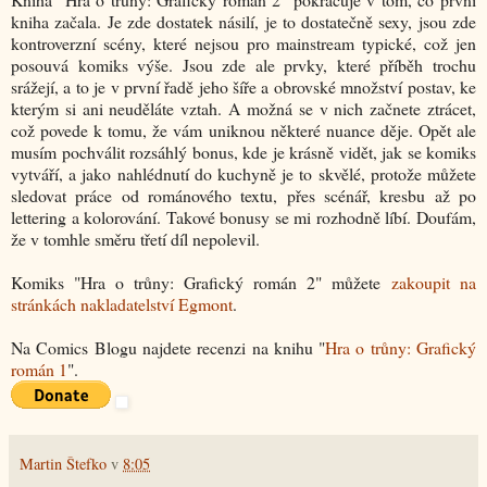
kniha začala. Je zde dostatek násilí, je to dostatečně sexy, jsou zde
kontroverzní scény, které nejsou pro mainstream typické, což jen
posouvá komiks výše. Jsou zde ale prvky, které příběh trochu
srážejí, a to je v první řadě jeho šíře a obrovské množství postav, ke
kterým si ani neuděláte vztah. A možná se v nich začnete ztrácet,
což povede k tomu, že vám uniknou některé nuance děje. Opět ale
musím pochválit rozsáhlý bonus, kde je krásně vidět, jak se komiks
vytváří, a jako nahlédnutí do kuchyně je to skvělé, protože můžete
sledovat práce od románového textu, přes scénář, kresbu až po
lettering a kolorování. Takové bonusy se mi rozhodně líbí. Doufám,
že v tomhle směru třetí díl nepolevil.
Komiks "Hra o trůny: Grafický román 2" můžete
zakoupit na
stránkách nakladatelství Egmont
.
Na Comics Blogu najdete recenzi na knihu "
Hra o trůny: Grafický
román 1
".
Martin Štefko
v
8:05