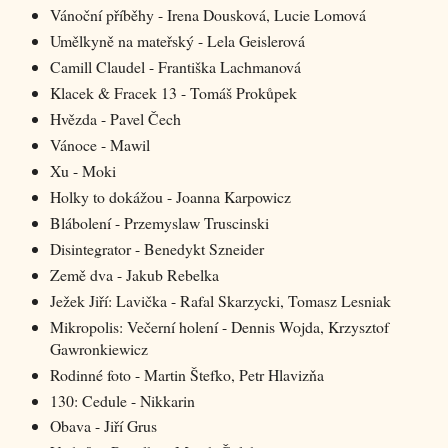
Vánoční příběhy - Irena Dousková, Lucie Lomová
Umělkyně na mateřský - Lela Geislerová
Camill Claudel - Františka Lachmanová
Klacek & Fracek 13 - Tomáš Prokůpek
Hvězda - Pavel Čech
Vánoce - Mawil
Xu - Moki
Holky to dokážou - Joanna Karpowicz
Blábolení - Przemyslaw Truscinski
Disintegrator - Benedykt Szneider
Země dva - Jakub Rebelka
Ježek Jiří: Lavička - Rafal Skarzycki, Tomasz Lesniak
Mikropolis: Večerní holení - Dennis Wojda, Krzysztof
Gawronkiewicz
Rodinné foto - Martin Štefko, Petr Hlavizňa
130: Cedule - Nikkarin
Obava - Jiří Grus