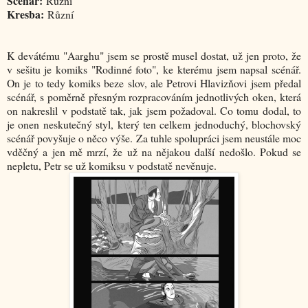
Scénář:
Různí
Kresba:
Různí
K devátému "Aarghu" jsem se prostě musel dostat, už jen proto, že
v sešitu je komiks "Rodinné foto", ke kterému jsem napsal scénář.
On je to tedy komiks beze slov, ale Petrovi Hlavizňovi jsem předal
scénář, s poměrně přesným rozpracováním jednotlivých oken, která
on nakreslil v podstatě tak, jak jsem požadoval. Co tomu dodal, to
je onen neskutečný styl, který ten celkem jednoduchý, blochovský
scénář povyšuje o něco výše. Za tuhle spolupráci jsem neustále moc
vděčný a jen mě mrzí, že už na nějakou další nedošlo. Pokud se
nepletu, Petr se už komiksu v podstatě nevěnuje.