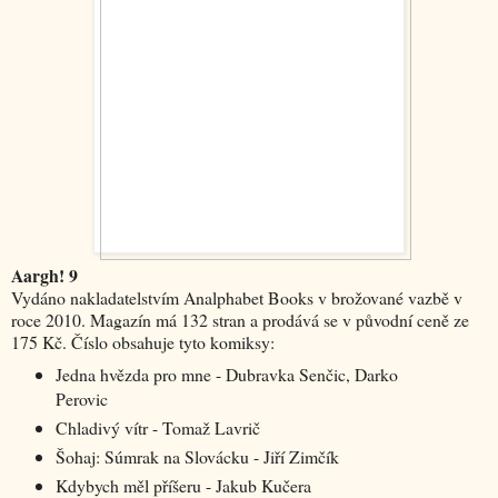
Aargh! 9
Vydáno nakladatelstvím Analphabet Books v brožované vazbě v
roce 2010. Magazín má 132 stran a prodává se v původní ceně ze
175 Kč. Číslo obsahuje tyto komiksy:
Jedna hvězda pro mne - Dubravka Senčic, Darko
Perovic
Chladivý vítr - Tomaž Lavrič
Šohaj: Súmrak na Slovácku - Jiří Zimčík
Kdybych měl příšeru - Jakub Kučera