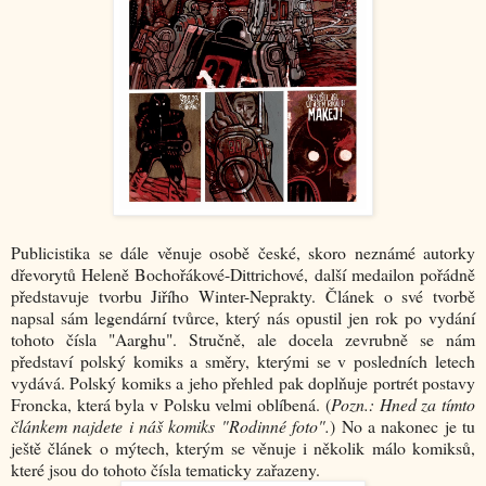
Publicistika se dále věnuje osobě české, skoro neznámé autorky
dřevorytů Heleně Bochořákové-Dittrichové, další medailon pořádně
představuje tvorbu Jiřího Winter-Neprakty. Článek o své tvorbě
napsal sám legendární tvůrce, který nás opustil jen rok po vydání
tohoto čísla "Aarghu". Stručně, ale docela zevrubně se nám
představí polský komiks a směry, kterými se v posledních letech
vydává. Polský komiks a jeho přehled pak doplňuje portrét postavy
Froncka, která byla v Polsku velmi oblíbená. (
Pozn.: Hned za tímto
článkem najdete i náš komiks "Rodinné foto".
) No a nakonec je tu
ještě článek o mýtech, kterým se věnuje i několik málo komiksů,
které jsou do tohoto čísla tematicky zařazeny.