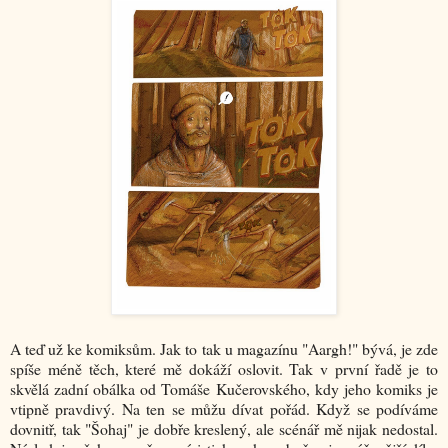
A teď už ke komiksům. Jak to tak u magazínu "Aargh!" bývá, je zde
spíše méně těch, které mě dokáží oslovit. Tak v první řadě je to
skvělá zadní obálka od Tomáše Kučerovského, kdy jeho komiks je
vtipně pravdivý. Na ten se můžu dívat pořád. Když se podíváme
dovnitř, tak "Šohaj" je dobře kreslený, ale scénář mě nijak nedostal.