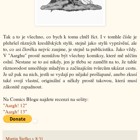
Tak a to je všechno, co bych k tomu chtěl říct. I v tomhle čísle je
přehršel různých kreslířských stylů, stejně jako stylů vyprávění, ale
to, co asi člověka nejvíc zaujme, je stejně ta publicistika. Jako vždy.
V "Aarghu" prostě nemůžou být všechny komiksy, které mě něčím
oslní. Nestane se to asi nikdy, jen je třeba se zaměřit na to, že tahle
různorodost umožňuje mladým a začínajícím tvůrcům ukázat cestu.
Je už pak na nich, jestli se vydají po nějaké prošlapané, anebo zkusí
také svojí vlastní, originální a někdy prostě takovou, která musí
zákonitě zapadnout.
Na Comics Blogu najdete recenzi na sešity:
"
Aargh! 12
"
"
Aargh! 13
"
Martin Štefko
v
8:31