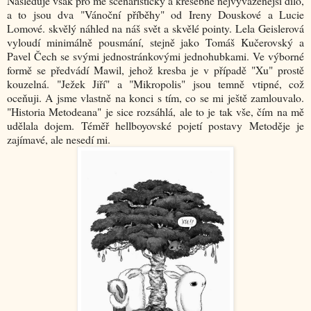
Následuje však pro mě scenáristicky a kresebně nejvyváženější dílo,
a to jsou dva "Vánoční příběhy" od Ireny Douskové a Lucie
Lomové. skvělý náhled na náš svět a skvělé pointy. Lela Geislerová
vyloudí minimálně pousmání, stejně jako Tomáš Kučerovský a
Pavel Čech se svými jednostránkovými jednohubkami. Ve výborné
formě se předvádí Mawil, jehož kresba je v případě "Xu" prostě
kouzelná. "Ježek Jiří" a "Mikropolis" jsou temně vtipné, což
oceňuji. A jsme vlastně na konci s tím, co se mi ještě zamlouvalo.
"Historia Metodeana" je sice rozsáhlá, ale to je tak vše, čím na mě
udělala dojem. Téměř hellboyovské pojetí postavy Metoděje je
zajímavé, ale nesedí mi.