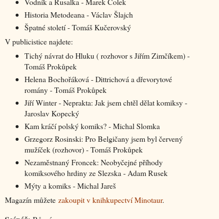
Vodník a Rusalka - Marek Čolek
Historia Metodeana - Václav Šlajch
Špatné století - Tomáš Kučerovský
V publicistice najdete:
Tichý návrat do Hluku ( rozhovor s Jiřím Zimčíkem) -
Tomáš Prokůpek
Helena Bochořáková - Dittrichová a dřevorytové
romány - Tomáš Prokůpek
Jiří Winter - Neprakta: Jak jsem chtěl dělat komiksy -
Jaroslav Kopecký
Kam kráčí polský komiks? - Michal Slomka
Grzegorz Rosinski: Pro Belgičany jsem byl červený
mužíček (rozhovor) - Tomáš Prokůpek
Nezaměstnaný Froncek: Neobyčejné příhody
komiksového hrdiny ze Slezska - Adam Rusek
Mýty a komiks - Michal Jareš
Magazín můžete
zakoupit v knihkupectví Minotaur
.