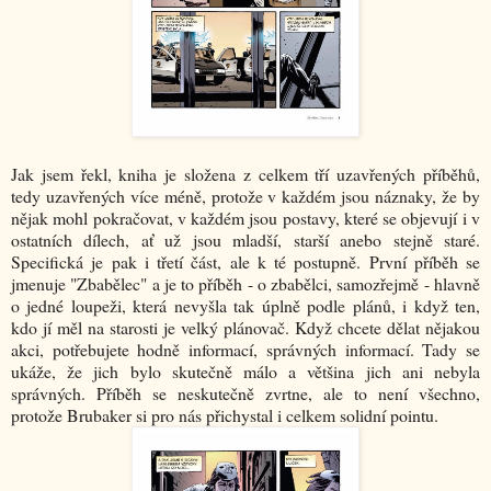
Jak jsem řekl, kniha je složena z celkem tří uzavřených příběhů,
tedy uzavřených více méně, protože v každém jsou náznaky, že by
nějak mohl pokračovat, v každém jsou postavy, které se objevují i v
ostatních dílech, ať už jsou mladší, starší anebo stejně staré.
Specifická je pak i třetí část, ale k té postupně. První příběh se
jmenuje "Zbabělec" a je to příběh - o zbabělci, samozřejmě - hlavně
o jedné loupeži, která nevyšla tak úplně podle plánů, i když ten,
kdo jí měl na starosti je velký plánovač. Když chcete dělat nějakou
akci, potřebujete hodně informací, správných informací. Tady se
ukáže, že jich bylo skutečně málo a většina jich ani nebyla
správných. Příběh se neskutečně zvrtne, ale to není všechno,
protože Brubaker si pro nás přichystal i celkem solidní pointu.