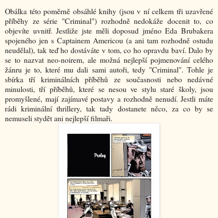
Obálka této poměrně obsáhlé knihy (jsou v ní celkem tři uzavřené
příběhy ze série "Criminal") rozhodně nedokáže docenit to, co
objevíte uvnitř. Jestliže jste měli doposud jméno Eda Brubakera
spojeného jen s Captainem Americou (a ani tam rozhodně ostudu
neudělal), tak teď ho dostáváte v tom, co ho opravdu baví. Dalo by
se to nazvat neo-noirem, ale možná nejlepší pojmenování celého
žánru je to, které mu dali sami autoři, tedy "Criminal". Tohle je
sbírka tří kriminálních příběhů ze současnosti nebo nedávné
minulosti, tří příběhů, které se nesou ve stylu staré školy, jsou
promyšlené, mají zajímavé postavy a rozhodně nenudí. Jestli máte
rádi kriminální thrillery, tak tady dostanete něco, za co by se
nemuseli stydět ani nejlepší filmaři.