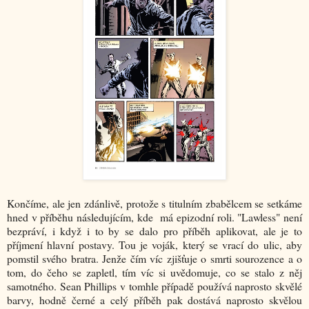
Končíme, ale jen zdánlivě, protože s titulním zbabělcem se setkáme
hned v příběhu následujícím, kde má epizodní roli. "Lawless" není
bezpráví, i když i to by se dalo pro příběh aplikovat, ale je to
příjmení hlavní postavy. Tou je voják, který se vrací do ulic, aby
pomstil svého bratra. Jenže čím víc zjišťuje o smrti sourozence a o
tom, do čeho se zapletl, tím víc si uvědomuje, co se stalo z něj
samotného. Sean Phillips v tomhle případě používá naprosto skvělé
barvy, hodně černé a celý příběh pak dostává naprosto skvělou