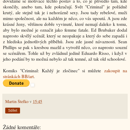
dovídáme se motivace těchto postav a to, co je přivedlo tam, kde
skončily, anebo tam, kde pokračují. Svět "Criminal" je pořádně
krutý, ale stejně tak je i nehorázně sexy. Jsou tady rebelové, muži
mimo společnost, ale na každém je něco, co vás upoutá. A jsou zde
krásné ženy, většinou dobře vyvinuté, které nemají daleko k tomu,
aby bylo možné je označit jako femme fatale. Ed Brubaker dodal
naprosto skvělý scénář, který se neopakuje a který do sebe zapadá i
z hlediska jednotlivých příběhů. Jsou zde jasné návaznosti. Sean
Phillips se pak s kresbou mazlil a vytvořil něco, co naprosto souzní
se scénářem. Tohle už by zvládnul jedině Eduardo Risso, i když v
jeho podání by to možná nebylo až tak temné, až tak old schoolové.
Komiks "Criminal: Každý je zločinec" si můžete
zakoupit na
stránkách BB/art
.
Martin Štefko
v
15:45
Sdílet
Žádné komentáře: