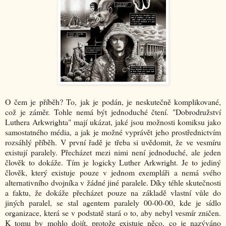
O čem je příběh? To, jak je podán, je neskutečně komplikované,
což je záměr. Tohle nemá být jednoduché čtení. "Dobrodružství
Luthera Arkwrighta" mají ukázat, jaké jsou možnosti komiksu jako
samostatného média, a jak je možné vyprávět jeho prostřednictvím
rozsáhlý příběh. V první řadě je třeba si uvědomit, že ve vesmíru
existují paralely. Přecházet mezi nimi není jednoduché, ale jeden
člověk to dokáže. Tím je logicky Luther Arkwright. Je to jediný
člověk, který existuje pouze v jednom exempláři a nemá svého
alternativního dvojníka v žádné jiné paralele. Díky téhle skutečnosti
a faktu, že dokáže přecházet pouze na základě vlastní vůle do
jiných paralel, se stal agentem paralely 00-00-00, kde je sídlo
organizace, která se v podstatě stará o to, aby nebyl vesmír zničen.
K tomu by mohlo dojít, protože existuje něco, co je nazýváno