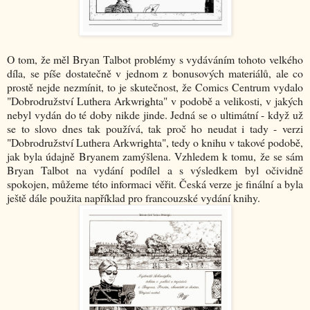
O tom, že měl Bryan Talbot problémy s vydáváním tohoto velkého
díla, se píše dostatečně v jednom z bonusových materiálů, ale co
prostě nejde nezmínit, to je skutečnost, že Comics Centrum vydalo
"Dobrodružství Luthera Arkwrighta" v podobě a velikosti, v jakých
nebyl vydán do té doby nikde jinde. Jedná se o ultimátní - když už
se to slovo dnes tak používá, tak proč ho neudat i tady - verzi
"Dobrodružství Luthera Arkwrighta", tedy o knihu v takové podobě,
jak byla údajně Bryanem zamýšlena. Vzhledem k tomu, že se sám
Bryan Talbot na vydání podílel a s výsledkem byl očividně
spokojen, můžeme této informaci věřit. Česká verze je finální a byla
ještě dále použita například pro francouzské vydání knihy.