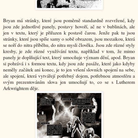
Bryan má stránky, které jsou poměrně standardně rozvržené, kdy
jsou zde jednotlivé panely, postavy hovoří, ač ne v bublinách, ale
jen v textu, který je přiřazen k postavě čarou. Jenže pak tu jsou
stránky, které jsou spíše samy o sobě obrazem, jsou mozaikou, která
se noří do nitra příběhu, do nitra mysli člověka. Jsou zde různé styly
kresby, je zde různé využívání textu, například v tom, že mimo
panely je doplňující text, který umocňuje význam dění, apod. Bryan
si pohrává i s formou textu, kdy jsou zde pasáže, které jako kdyby
neměly začátek ani konec, je to jen vršení slovních spojení na sebe,
ale spojení, která vytvářejí potřebný dojem, potřebnou atmosféru a
svým prezentováním slova jen umocňují to, co se s Lutherem
Arkwrightem děje.