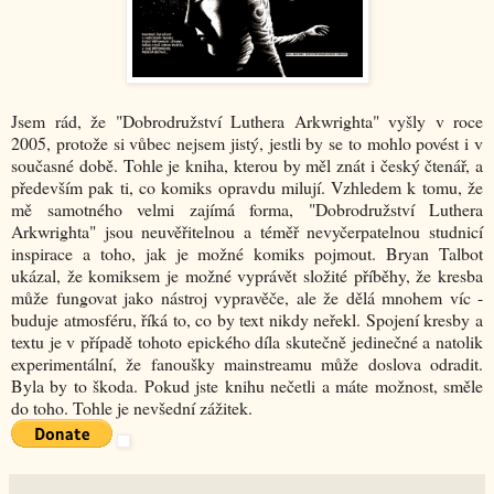
Jsem rád, že "Dobrodružství Luthera Arkwrighta" vyšly v roce
2005, protože si vůbec nejsem jistý, jestli by se to mohlo povést i v
současné době. Tohle je kniha, kterou by měl znát i český čtenář, a
především pak ti, co komiks opravdu milují. Vzhledem k tomu, že
mě samotného velmi zajímá forma, "Dobrodružství Luthera
Arkwrighta" jsou neuvěřitelnou a téměř nevyčerpatelnou studnicí
inspirace a toho, jak je možné komiks pojmout. Bryan Talbot
ukázal, že komiksem je možné vyprávět složité příběhy, že kresba
může fungovat jako nástroj vypravěče, ale že dělá mnohem víc -
buduje atmosféru, říká to, co by text nikdy neřekl. Spojení kresby a
textu je v případě tohoto epického díla skutečně jedinečné a natolik
experimentální, že fanoušky mainstreamu může doslova odradit.
Byla by to škoda. Pokud jste knihu nečetli a máte možnost, směle
do toho. Tohle je nevšední zážitek.