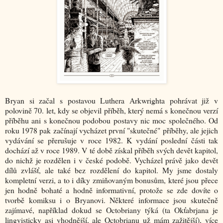
Bryan si začal s postavou Luthera Arkwrighta pohrávat již v
polovině 70. let, kdy se objevil příběh, který nemá s konečnou verzí
příběhu ani s konečnou podobou postavy nic moc společného. Od
roku 1978 pak začínají vycházet první "skutečné" příběhy, ale jejich
vydávání se přerušuje v roce 1982. K vydání poslední části tak
dochází až v roce 1989. V té době získal příběh svých devět kapitol,
do nichž je rozdělen i v české podobě. Vycházel právě jako devět
dílů zvlášť, ale také bez rozdělení do kapitol. My jsme dostaly
kompletní verzi, a to i díky zmiňovaným bonusům, které jsou přece
jen hodně bohaté a hodně informativní, protože se zde dovíte o
tvorbě komiksu i o Bryanovi. Některé informace jsou skutečně
zajímavé, například dokud se Octobriany týká (ta Okťabrjana je
lingvisticky asi vhodnější, ale Octobrianu už mám zažitější), více