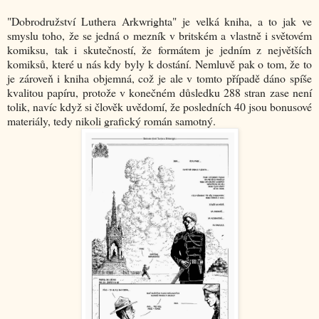
"Dobrodružství Luthera Arkwrighta" je velká kniha, a to jak ve
smyslu toho, že se jedná o mezník v britském a vlastně i světovém
komiksu, tak i skutečností, že formátem je jedním z největších
komiksů, které u nás kdy byly k dostání. Nemluvě pak o tom, že to
je zároveň i kniha objemná, což je ale v tomto případě dáno spíše
kvalitou papíru, protože v konečném důsledku 288 stran zase není
tolik, navíc když si člověk uvědomí, že posledních 40 jsou bonusové
materiály, tedy nikoli grafický román samotný.