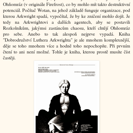
Ohňomráz (v originále Firefrost), co by mohlo mít takto destruktivní
potenciál. Počítač Wotan, na jehož základě funguje organizace, pod
kterou Arkwright spadá, vypočítal, že by ke zničení mohlo dojít. Je
tedy na Arkwrightovi a dalších agentech, aby se postavili
Rozkolníkům, jakýmsi zastáncům chaosu, kteří chtějí Ohňomráz
pro sebe. Anebo to tak alespoň nejprve vypadá. Kniha
"Dobrodružství Luthera Arkwrighta" je ale mnohem komplexnější,
děje se toho mnohem více a hodně toho nepochopíte. Při prvním
čtení to ani není možné. Tohle je kniha, kterou prostě musíte číst
častěji.