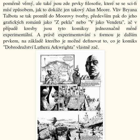
poměrně věrný, ale také jsou zde prvky filosofie, které se se sci-fi
mísí způsobem, jak to dokáže jen takový Alan Moore. Vliv Bryana
Talbota se tak promítl do Moorovy tvorby, především pak do jeho
grafických románů jako "Z pekla" nebo "V jako Vendeta", ač v
případě kresby jsou tyto komiksy jednoznačně méně
experimentální. A právě experimentování s formou je dalším
prvkem, na základě kterého je možné definovat to, co je komiks
"Dobrodružství Luthera Arkwrighta" vlastně zač.