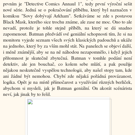
prvním je "Detective Comics Annaul 1", tedy první výroční sešit
nové série. Jedná se o pokračování příběhu, který byl naznačen v
komiksu "Sovy dobývají Arkham". Setkáváme se zde s postavou
Black Mask, kterého sice trochu známe, ale zase ne moc. Ono to ale
nevadí, protože je tohle stejně příběh, na který se dá snadno
zapomenout. Batman předvádí své geniální schopnosti tím, že si na
monitoru vyjede seznam všech svých klasických padouchů a ukáže
na jednoho, který by za vším mohl stát. Na panelech se objeví další,
i méně známější, aby se na ně náhodou nezapomnělo, i když jejich
přítomnost je skutečně zbytečná. Batman v tomhle podání není
detektiv, ale jen bouchač, co kolem sebe mlátí, a pak použije
nějakou neskutečně vyspělou technologii, aby našel stopy tam, kde
ani žádné být nemohou. Chybí zde nějaká pořádná provázanost,
logika. Opět je na místě přímočarost a využívání různých berliček,
abychom si mysleli, jak je Batman geniální. On akorát scénárista
neví, jak jinak by to řešil.