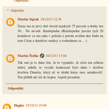
Odpovědět
Odpovědi
Martin Siptak
10/12/13 12:36
Zaraa ma ze prvy diel dostal nejakych 75 percent a druhy len
30... No nevadi. Kazdopadne dKazdopadne precita tych 20
komiksov ca ma caka v policke a potom uvidim ako budu na
tom Ction a detektive omiksy a rozhodnem sa... :)
Martin Štefko
10/12/13 13:04
Tak ono je to dáno tím, že to vypadalo, že série má celkem
dobrý náběh, to vysoké hodnocení bylo dáno i skvělou
kresbou Daniela, který už ve druhé knize moc nenakreslil.
Ten příběh ale šel do kopru. Aspoň prozatím.
Odpovědět
Hagler
15/12/13 19:49