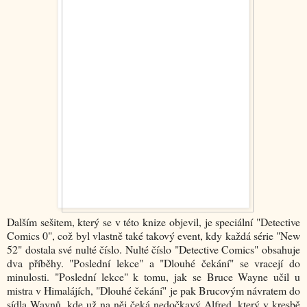
Dalším sešitem, který se v této knize objevil, je speciální "Detective
Comics 0", což byl vlastně také takový event, kdy každá série "New
52" dostala své nulté číslo. Nulté číslo "Detective Comics" obsahuje
dva příběhy. "Poslední lekce" a "Dlouhé čekání" se vracejí do
minulosti. "Poslední lekce" k tomu, jak se Bruce Wayne učil u
mistra v Himalájích, "Dlouhé čekání" je pak Brucovým návratem do
sídla Waynů, kde už na něj čeká nedočkavý Alfred, který v kresbě