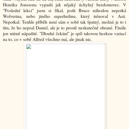
Henrika Jonssona vypadá jak nějaký úchylný bezdomovec. V
"Poslední lekci" jsem si říkal, jestli Bruce náhodou nepotká
Wolverina, nebo jiného superhrdinu, který trénoval v Asii.
Nepotkal. Tenhle příběh není sám o sobě tak špatný, možná je to i
tím, že ho nepsal Daniel, ale je to prostě neskutečně ohrané. Finále
jen mírně nápadité. "Dlouhé čekání" je spíš takovou hezkou variací
na to, co v sobě Alfred všechno má, ale jinak nic.