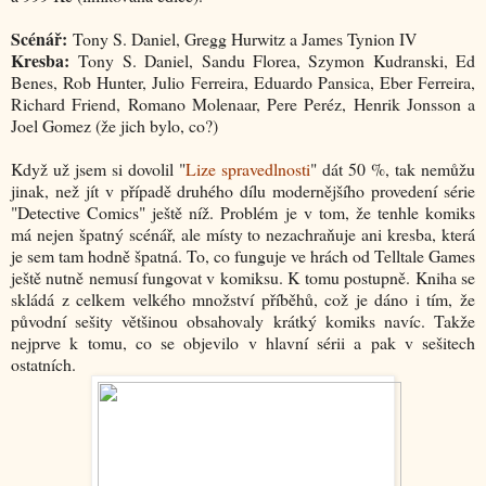
Scénář:
Tony S. Daniel, Gregg Hurwitz a James Tynion IV
Kresba:
Tony S. Daniel, Sandu Florea, Szymon Kudranski, Ed
Benes, Rob Hunter, Julio Ferreira, Eduardo Pansica, Eber Ferreira,
Richard Friend, Romano Molenaar, Pere Peréz, Henrik Jonsson a
Joel Gomez (že jich bylo, co?)
Když už jsem si dovolil "
Lize spravedlnosti
" dát 50 %, tak nemůžu
jinak, než jít v případě druhého dílu modernějšího provedení série
"Detective Comics" ještě níž. Problém je v tom, že tenhle komiks
má nejen špatný scénář, ale místy to nezachraňuje ani kresba, která
je sem tam hodně špatná. To, co funguje ve hrách od Telltale Games
ještě nutně nemusí fungovat v komiksu. K tomu postupně. Kniha se
skládá z celkem velkého množství příběhů, což je dáno i tím, že
původní sešity většinou obsahovaly krátký komiks navíc. Takže
nejprve k tomu, co se objevilo v hlavní sérii a pak v sešitech
ostatních.