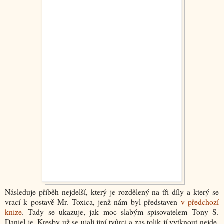
Následuje příběh nejdelší, který je rozdělený na tři díly a který se
vrací k postavě Mr. Toxica, jenž nám byl představen
v předchozí
knize
. Tady se ukazuje, jak moc slabým spisovatelem Tony S.
Daniel je. Kresby už se ujali jiní tvůrci a zas tolik jí vytknout nejde.