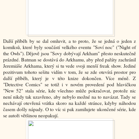
Další příběh by se dal omluvit, a to proto, že se jedná o jeden z
komiksů, které byly součástí velkého eventu "Soví noc" ("Night of
the Owls"). Dějově jsou "Sovy dobývají Arkham" přesto neskutečně
prázdné. Batman se dostává do Arkhamu, aby před pařáty zachránil
Jeremiáše Arkhama, který si tu vede svoji menší freak show. Jediné
pozitivum tohoto sešitu vidím v tom, že se zde otevírá prostor pro
další příběh, který je v této knize dokončen. Více méně. Z
"Detective Comics" se totiž i v novém provedení pod hlavičkou
"New 52" stala série, kde všechno může pokračovat, protože nic
není nikdy tak uzavřeno, aby nebylo možné na to navázat. Tady se
nechávají otevřená vrátka skoro na každé stránce, kdyby náhodou
časem došly nápady. O to víc si pak zamilujete ukončené série, kde
se autoři většinou neopakují.