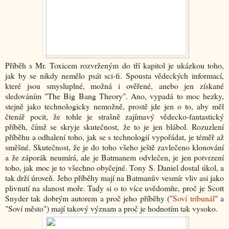
Příběh s Mr. Toxicem rozvrženým do tří kapitol je ukázkou toho,
jak by se nikdy nemělo psát sci-fi. Spousta vědeckých informací,
které jsou smysluplné, možná i ověřené, anebo jen získané
sledováním "The Big Bang Theory". Ano, vypadá to moc hezky,
stejně jako technologicky nemožně, prostě jde jen o to, aby měl
čtenář pocit, že tohle je strašně zajímavý vědecko-fantastický
příběh, čímž se skryje skutečnost, že to je jen blábol. Rozuzlení
příběhu a odhalení toho, jak se s technologií vypořádat, je téměř až
směšné. Skutečnost, že je do toho všeho ještě zavlečeno klonování
a že záporák neumírá, ale je Batmanem odvlečen, je jen potvrzení
toho, jak moc je to všechno obyčejné. Tony S. Daniel dostal úkol, a
tak drží úroveň. Jeho příběhy mají na Batmanův vesmír vliv asi jako
plivnutí na slanost moře. Tady si o to více uvědomíte, proč je Scott
Snyder tak dobrým autorem a proč jeho příběhy ("
Soví tribunál
" a
"Soví město") mají takový význam a proč je hodnotím tak vysoko.