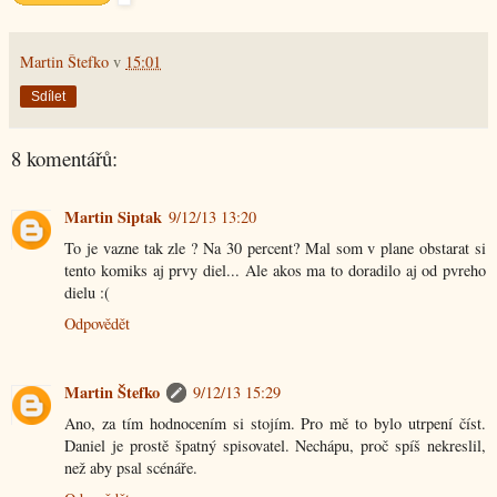
Martin Štefko
v
15:01
Sdílet
8 komentářů:
Martin Siptak
9/12/13 13:20
To je vazne tak zle ? Na 30 percent? Mal som v plane obstarat si
tento komiks aj prvy diel... Ale akos ma to doradilo aj od pvreho
dielu :(
Odpovědět
Martin Štefko
9/12/13 15:29
Ano, za tím hodnocením si stojím. Pro mě to bylo utrpení číst.
Daniel je prostě špatný spisovatel. Nechápu, proč spíš nekreslil,
než aby psal scénáře.