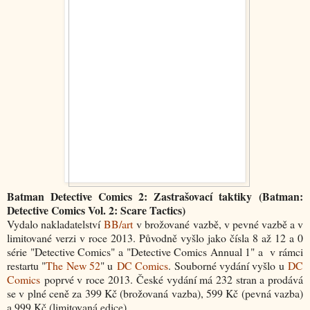
Batman Detective Comics 2: Zastrašovací taktiky (Batman:
Detective Comics Vol. 2: Scare Tactics)
Vydalo nakladatelství
BB/art
v brožované vazbě, v pevné vazbě a v
limitované verzi v roce 2013. Původně vyšlo jako čísla 8 až 12 a 0
série "Detective Comics" a "Detective Comics Annual 1" a v rámci
restartu "
The New 52
" u
DC Comics
. Souborné vydání vyšlo u
DC
Comics
poprvé v roce 2013. České vydání má 232 stran a prodává
se v plné ceně za 399 Kč (brožovaná vazba), 599 Kč (pevná vazba)
a 999 Kč (limitovaná edice).