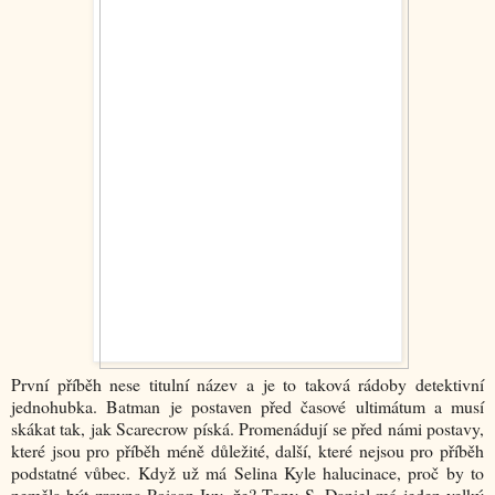
První příběh nese titulní název a je to taková rádoby detektivní
jednohubka. Batman je postaven před časové ultimátum a musí
skákat tak, jak Scarecrow píská. Promenádují se před námi postavy,
které jsou pro příběh méně důležité, další, které nejsou pro příběh
podstatné vůbec. Když už má Selina Kyle halucinace, proč by to
neměla být zrovna Poison Ivy, že? Tony S. Daniel má jeden velký