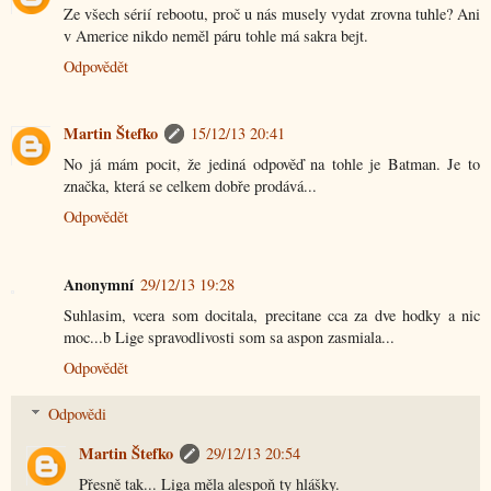
Ze všech sérií rebootu, proč u nás musely vydat zrovna tuhle? Ani
v Americe nikdo neměl páru tohle má sakra bejt.
Odpovědět
Martin Štefko
15/12/13 20:41
No já mám pocit, že jediná odpověď na tohle je Batman. Je to
značka, která se celkem dobře prodává...
Odpovědět
Anonymní
29/12/13 19:28
Suhlasim, vcera som docitala, precitane cca za dve hodky a nic
moc...b Lige spravodlivosti som sa aspon zasmiala...
Odpovědět
Odpovědi
Martin Štefko
29/12/13 20:54
Přesně tak... Liga měla alespoň ty hlášky.