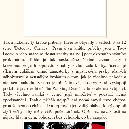
Tak a nakonec ty krátké příběhy, které se objevily v číslech 8 až 12
série "Detective Comics". První čtyři krátké příběhy jsou o Two-
Facovi a jeho snaze se dostat zpátky na svůj post okresního státního
prokurátora. Tohle je tak neskutečně špatné scenáristicky i
kresebně, že je to opravdu smutný vrchol celé knihy. Scénář je
šíleným gulášem temné gangsterky s mystickými prvky různých
náboženství a neustálým brbláním o tom, jak je všechno náhoda a
nic není náhoda. Kresba je příliš tmavá, postavy z ní vystupují
podobně jako ve hře "The Walking Dead", kde to ale má svůj styl.
Tady všechno zaniká v černé, jejíž množství v podstatě nemá
opodstatnění. Tenhle příběh nejspíš ani nemá smysl moc chápat,
protože není co chápat. Je to opravdu jen velký blábol, který doplnil
čtyři sešity, aby měly větší počet stránek. Opět bez návaznosti na
nějaké hlavní dění, bohužel i bez čehokoli, co by zaujalo.