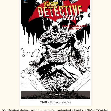
Obálka limitované edice
Závěrečný dojem pak jen malinko zahraňuje krátký příběh "Zrádná