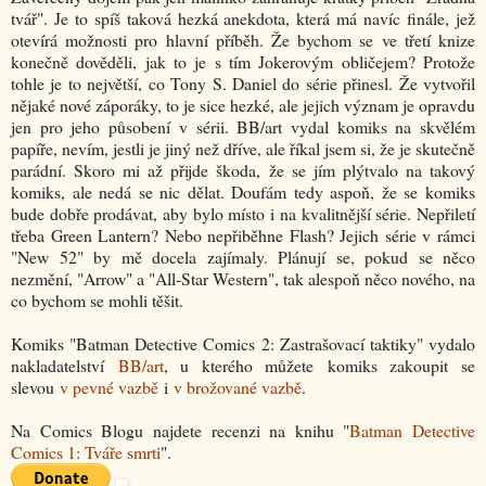
tvář". Je to spíš taková hezká anekdota, která má navíc finále, jež
otevírá možnosti pro hlavní příběh. Že bychom se ve třetí knize
konečně dověděli, jak to je s tím Jokerovým obličejem? Protože
tohle je to největší, co Tony S. Daniel do série přinesl. Že vytvořil
nějaké nové záporáky, to je sice hezké, ale jejich význam je opravdu
jen pro jeho působení v sérii. BB/art vydal komiks na skvělém
papíře, nevím, jestli je jiný než dříve, ale říkal jsem si, že je skutečně
parádní. Skoro mi až přijde škoda, že se jím plýtvalo na takový
komiks, ale nedá se nic dělat. Doufám tedy aspoň, že se komiks
bude dobře prodávat, aby bylo místo i na kvalitnější série. Nepřiletí
třeba Green Lantern? Nebo nepřiběhne Flash? Jejich série v rámci
"New 52" by mě docela zajímaly. Plánují se, pokud se něco
nezmění, "Arrow" a "All-Star Western", tak alespoň něco nového, na
co bychom se mohli těšit.
Komiks "Batman Detective Comics 2: Zastrašovací taktiky" vydalo
nakladatelství
BB/art
, u kterého můžete komiks zakoupit se
slevou
v pevné vazbě
i
v brožované vazbě
.
Na Comics Blogu najdete recenzi na knihu "
Batman Detective
Comics 1: Tváře smrti
".