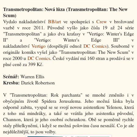
Transmetropolitan: Nová lůza (Transmetropolitan: The New
Scum)
Vydalo nakladatelství
BB/art
ve spolupráci s
Crew
v brožované
vazbě v roce 2011. Původně vyšlo jako čísla 19 až 24 série
"Transmetropolitan" a jako dva kraťasy v "Vertigo: Winter's Edge
II" a "Vertigo: Winter's Edge III" v
nakladatelství
Vertigo
(dospělejší odnož
DC Comics
). Souborně v
originále komiks vyšel jako "Transmetropolitan: The New Scum" v
roce 2000 u
DC Comics
. České vydání má 160 stran a prodává se v
plné ceně za 399 Kč.
Scénář:
Warren Ellis
Kresba:
Darick Robertson
V "Transmetropolitan: Rok parchanta" se mnohé změnilo i v
obyčejném životě Spidera Jerusalema. Jeho možná láska byla
odporně zabita, vyspal se se svojí novou asistentkou Yelenou, která
z toho má mindráky, a také se vrátila jeho asistentka původní,
Channon, která je jeho osobní ochrankou. Obě se poměrně rychle
staly přítelkyněmi, i když se možná polovinu času nesnáší. Co je ale
nejdůležitější, to jsou volby.