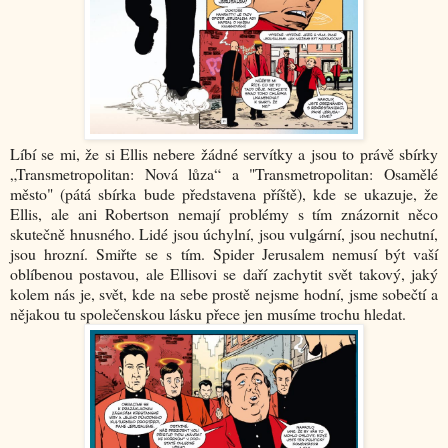
Líbí se mi, že si Ellis nebere žádné servítky a jsou to právě sbírky
„Transmetropolitan: Nová lůza“ a "Transmetropolitan: Osamělé
město" (pátá sbírka bude představena příště), kde se ukazuje, že
Ellis, ale ani Robertson nemají problémy s tím znázornit něco
skutečně hnusného. Lidé jsou úchylní, jsou vulgární, jsou nechutní,
jsou hrozní. Smiřte se s tím. Spider Jerusalem nemusí být vaší
oblíbenou postavou, ale Ellisovi se daří zachytit svět takový, jaký
kolem nás je, svět, kde na sebe prostě nejsme hodní, jsme sobečtí a
nějakou tu společenskou lásku přece jen musíme trochu hledat.