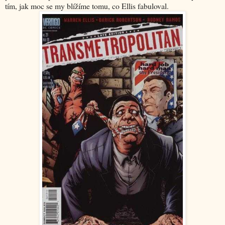
tím, jak moc se my blížíme tomu, co Ellis fabuloval.