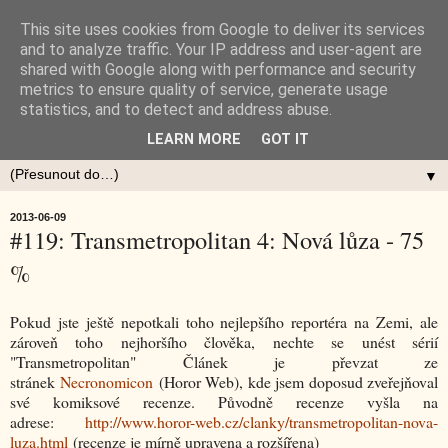
This site uses cookies from Google to deliver its services
and to analyze traffic. Your IP address and user-agent are
shared with Google along with performance and security
metrics to ensure quality of service, generate usage
statistics, and to detect and address abuse.
LEARN MORE
GOT IT
▼
2013-06-09
#119: Transmetropolitan 4: Nová lůza - 75
%
Pokud jste ještě nepotkali toho nejlepšího reportéra na Zemi, ale
zároveň toho nejhoršího člověka, nechte se unést sérií
"Transmetropolitan" Článek je převzat ze
stránek
Necronomicon
(Horor Web), kde jsem doposud zveřejňoval
své komiksové recenze. Původně recenze vyšla na
adrese:
http://www.horor-web.cz/clanky/transmetropolitan-nova-
luza.html
(recenze je mírně upravena a rozšířena)