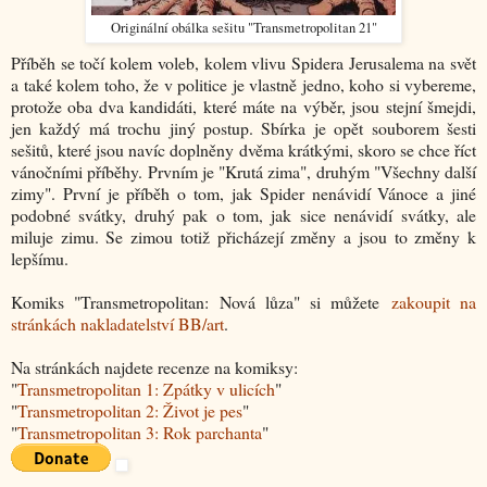
Originální obálka sešitu "Transmetropolitan 21"
Příběh se točí kolem voleb, kolem vlivu Spidera Jerusalema na svět
a také kolem toho, že v politice je vlastně jedno, koho si vybereme,
protože oba dva kandidáti, které máte na výběr, jsou stejní šmejdi,
jen každý má trochu jiný postup. Sbírka je opět souborem šesti
sešitů, které jsou navíc doplněny dvěma krátkými, skoro se chce říct
vánočními příběhy. Prvním je "Krutá zima", druhým "Všechny další
zimy". První je příběh o tom, jak Spider nenávidí Vánoce a jiné
podobné svátky, druhý pak o tom, jak sice nenávidí svátky, ale
miluje zimu. Se zimou totiž přicházejí změny a jsou to změny k
lepšímu.
Komiks "Transmetropolitan: Nová lůza" si můžete
zakoupit na
stránkách nakladatelství BB/art
.
Na stránkách najdete recenze na komiksy:
"
Transmetropolitan 1: Zpátky v ulicích
"
"
Transmetropolitan 2: Život je pes
"
"
Transmetropolitan 3: Rok parchanta
"