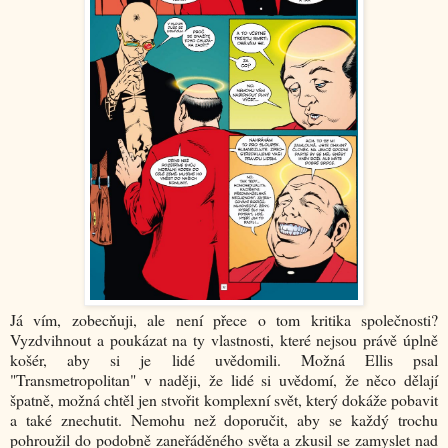
Já vím, zobecňuji, ale není přece o tom kritika společnosti?
Vyzdvihnout a poukázat na ty vlastnosti, které nejsou právě úplně
košér, aby si je lidé uvědomili. Možná Ellis psal
"Transmetropolitan" v naději, že lidé si uvědomí, že něco dělají
špatně, možná chtěl jen stvořit komplexní svět, který dokáže pobavit
a také znechutit. Nemohu než doporučit, aby se každý trochu
pohroužil do podobně zaneřáděného světa a zkusil se zamyslet nad