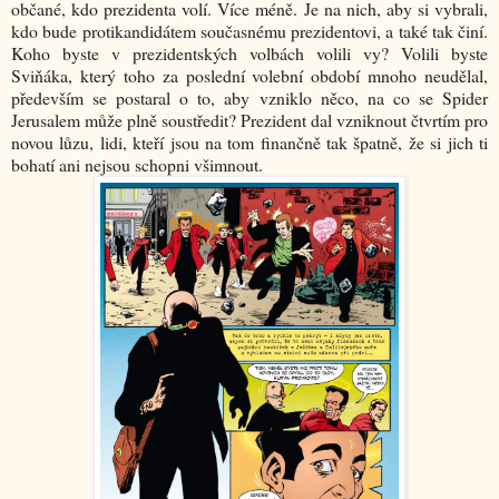
občané, kdo prezidenta volí. Více méně. Je na nich, aby si vybrali,
kdo bude protikandidátem současnému prezidentovi, a také tak činí.
Koho byste v prezidentských volbách volili vy? Volili byste
Sviňáka, který toho za poslední volební období mnoho neudělal,
především se postaral o to, aby vzniklo něco, na co se Spider
Jerusalem může plně soustředit? Prezident dal vzniknout čtvrtím pro
novou lůzu, lidi, kteří jsou na tom finančně tak špatně, že si jich ti
bohatí ani nejsou schopni všimnout.