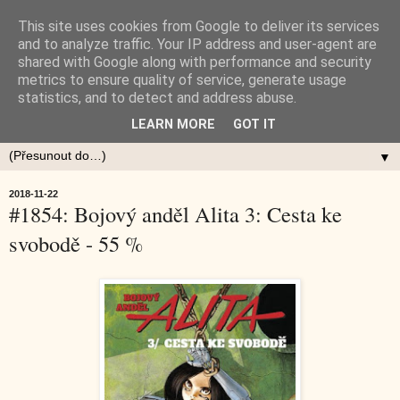
This site uses cookies from Google to deliver its services
and to analyze traffic. Your IP address and user-agent are
shared with Google along with performance and security
metrics to ensure quality of service, generate usage
statistics, and to detect and address abuse.
LEARN MORE
GOT IT
▼
2018-11-22
#1854: Bojový anděl Alita 3: Cesta ke
svobodě - 55 %