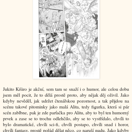
Jukito Kiširo je akční, sem tam se snaží i o humor, ale celou dobu
jsem měl pocit, že to dělá prostě proto, aby nějak děj oživil. Jako
kdyby nevěděl, jak udržet čtenářskou pozornost, a tak přijdou na
scénu takové pitominky jako malá Alita, tedy figurka, která si pár
scén zablbne, pak je zde parťačka pro Alitu, aby to byl ten humorný
prvek a zase se to trochu odlehčilo, aby se to vystřídalo, chvíli to
bylo dramatické, chvíli sci-fi, chvíli postapo, chvíli snad i horor,
chvíli fantasy, prostě pořád dělat něco, co naruší nudu. Jako kdyby