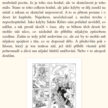
neubránil pocitu, že je toho sice hodně, ale ve skutečnosti je toho
málo. Stane se toho celkem hodně, ale jako kdyby se děj zasekl na
místě a nikam se skutečně neposouval. A to se přitom posune i o
deset let kupředu. Najednou, neočekávaně a možná trochu i
nepochopitelně. Jako kdyby Jukito Kiširo sám pořádně nevěděl, co
udělat, a tak prostě skočil v čase, aby se během těch deseti let
mohlo stát něco, co následně do příběhu nějakým způsobem
zasáhne. Zatím se tedy ještě nedovíme co, ale asi by to mohlo mít
nějakou spojitost s tím, co se doposud dělo. A především pak s
Idoem, který je tou tenkou nití, jež drží příběh vlastně ještě
pohromadě a dává mu nějaké hlubší směřování. Nebo v to alespoň
doufám.