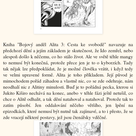
Kniha "
Bojový anděl Alita 3: Cesta ke svobodě
" navazuje na
předchozí dění a jejím základem je skutečnost, že Ido zemřel, nebo
alespoň došlo k něčemu, co ho stálo život. Ale ve světě téhle mangy
to nemusí být konečná, protože přece jen je to o kyborzích. Tady
tak nějak lze předpokládat, že je možné člověka vrátit, i když tedy
ve velmi upravené formě. Alita je toho příkladem. Její původ je
mimochodem pořád záhadou a vlastně nic, co se zde odehraje, nám
neodhalí nic z Alitiny minulosti. Buď je to pořádná pecka, kterou si
Jukito Kiširo nechává na konec, anebo v téhle fázi ještě netušil, co
chce o Alitě odhalit, a tak dění natahoval a natahoval. Protože tak to
zatím působí. Jen oddalování něčeho většího, jen lpění na
epizodkách, které nemusí být nutně tak zajímavé, a to i přesto, že se
zde vracejí některé postavy, jež jsou čtenářsky vděčné.