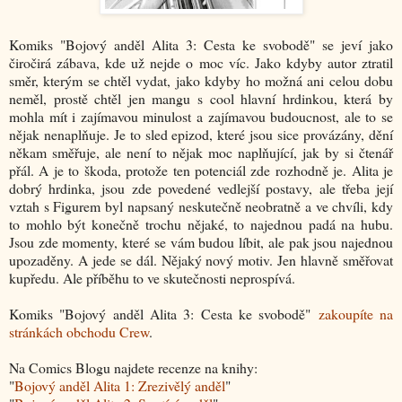
Komiks "
Bojový anděl Alita 3: Cesta ke svobodě
" se jeví jako
čiročirá zábava, kde už nejde o moc víc. Jako kdyby autor ztratil
směr, kterým se chtěl vydat, jako kdyby ho možná ani celou dobu
neměl, prostě chtěl jen mangu s cool hlavní hrdinkou, která by
mohla mít i zajímavou minulost a zajímavou budoucnost, ale to se
nějak nenaplňuje. Je to sled epizod, které jsou sice provázány, dění
někam směřuje, ale není to nějak moc naplňující, jak by si čtenář
přál. A je to škoda, protože ten potenciál zde rozhodně je. Alita je
dobrý hrdinka, jsou zde povedené vedlejší postavy, ale třeba její
vztah s Figurem byl napsaný neskutečně neobratně a ve chvíli, kdy
to mohlo být konečně trochu nějaké, to najednou padá na hubu.
Jsou zde momenty, které se vám budou líbit, ale pak jsou najednou
upozaděny. A jede se dál. Nějaký nový motiv. Jen hlavně směřovat
kupředu. Ale příběhu to ve skutečnosti neprospívá.
Komiks "
Bojový anděl Alita 3: Cesta ke svobodě
"
zakoupíte na
stránkách obchodu Crew
.
Na Comics Blogu najdete recenze na knihy:
"
Bojový anděl Alita 1: Zrezivělý anděl
"