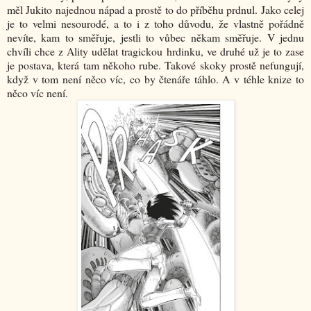
měl Jukito najednou nápad a prostě to do příběhu prdnul. Jako celej
je to velmi nesourodé, a to i z toho důvodu, že vlastně pořádně
nevíte, kam to směřuje, jestli to vůbec někam směřuje. V jednu
chvíli chce z Ality udělat tragickou hrdinku, ve druhé už je to zase
je postava, která tam někoho rube. Takové skoky prostě nefungují,
když v tom není něco víc, co by čtenáře táhlo. A v téhle knize to
něco víc není.