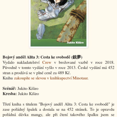
Bojový anděl Alita 3: Cesta ke svobodě (銃夢)
Vydalo nakladatelství
Crew
v brožované vazbě v roce 2018.
Původně v tomto vydání vyšlo v roce 2013. České vydání má 452
stran a prodává se v plné ceně za 489 Kč.
Knihu
zakoupíte se slevou v knihkupectví Minotaur
.
Scénář:
Jukito Kiširo
Kresba:
Jukito Kiširo
Třetí kniha s titulem "
Bojový anděl Alita 3: Cesta ke svobodě
" je
zase pořádný špalek a dostala se na 452 stránek. To je opravdu
pořádná dávka mangy, ale při čtení takového špalku jsem se