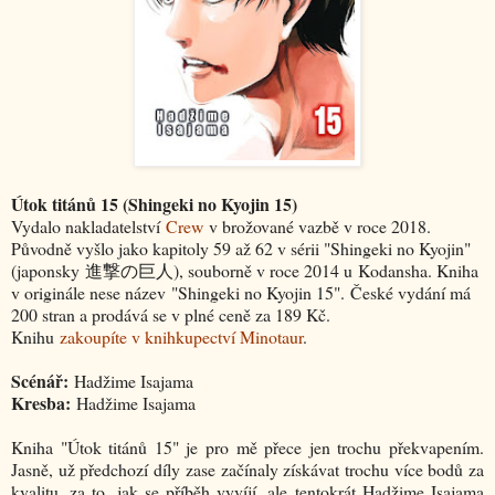
Útok titánů 15 (
Shingeki no Kyojin 15
)
Vydalo nakladatelství
Crew
v brožované vazbě v roce 2018.
Původně vyšlo jako kapitoly 59 až 62 v sérii "Shingeki no Kyojin"
(japonsky 進撃の巨人), souborně v roce 2014 u Kodansha. Kniha
v originále nese název "Shingeki no Kyojin 15". České vydání má
200 stran a prodává se v plné ceně za 189 Kč.
Knihu
zakoupíte v knihkupectví Minotaur
.
Scénář:
Hadžime Isajama
Kresba:
Hadžime Isajama
Kniha "Útok titánů 15" je pro mě přece jen trochu překvapením.
Jasně, už předchozí díly zase začínaly získávat trochu více bodů za
kvalitu, za to, jak se příběh vyvíjí, ale tentokrát Hadžime Isajama