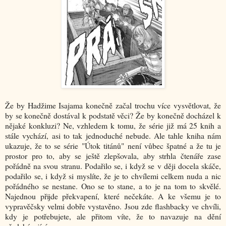
Že by Hadžime Isajama konečně začal trochu více vysvětlovat, že
by se konečně dostával k podstatě věci? Že by konečně docházel k
nějaké konkluzi? Ne, vzhledem k tomu, že série již má 25 knih a
stále vychází, asi to tak jednoduché nebude. Ale tahle kniha nám
ukazuje, že to se série "Útok titánů" není vůbec špatné a že tu je
prostor pro to, aby se ještě zlepšovala, aby strhla čtenáře zase
pořádně na svou stranu. Podařilo se, i když se v ději docela skáče,
podařilo se, i když si myslíte, že je to chvílemi celkem nuda a nic
pořádného se nestane. Ono se to stane, a to je na tom to skvělé.
Najednou přijde překvapení, které nečekáte. A ke všemu je to
vypravěčsky velmi dobře vystavěno. Jsou zde flashbacky ve chvíli,
kdy je potřebujete, ale přitom víte, že to navazuje na dění