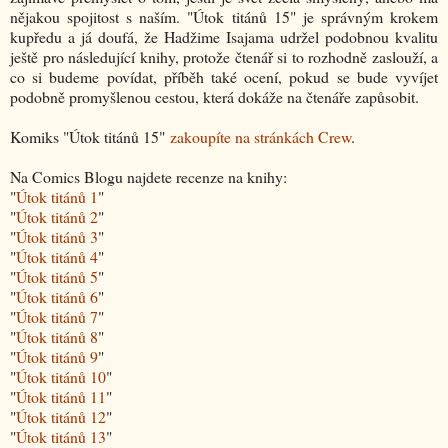
nějakou spojitost s naším. "Útok titánů 15" je správným krokem
kupředu a já doufá, že Hadžime Isajama udržel podobnou kvalitu
ještě pro následující knihy, protože čtenář si to rozhodně zaslouží, a
co si budeme povídat, příběh také ocení, pokud se bude vyvíjet
podobně promyšlenou cestou, která dokáže na čtenáře zapůsobit.
Komiks "Útok titánů 15"
zakoupíte na stránkách Crew
.
Na Comics Blogu najdete recenze na knihy:
"
Útok titánů 1
"
"
Útok titánů 2
"
"
Útok titánů 3
"
"
Útok titánů 4
"
"
Útok titánů 5
"
"
Útok titánů 6
"
"
Útok titánů 7
"
"
Útok titánů 8
"
"
Útok titánů 9
"
"
Útok titánů 10
"
"
Útok titánů 11
"
"
Útok titánů 12
"
"
Útok titánů 13
"