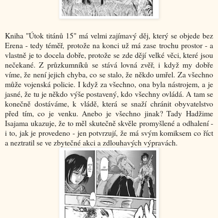
Kniha "Útok titánů 15" má velmi zajímavý děj, který se objede bez
Erena - tedy téměř, protože na konci už má zase trochu prostor - a
vlastně je to docela dobře, protože se zde dějí velké věci, které jsou
nečekané. Z průzkumníků se stává lovná zvěř, i když my dobře
víme, že není jejich chyba, co se stalo, že někdo umřel. Za všechno
může vojenská policie. I když za všechno, ona byla nástrojem, a je
jasné, že tu je někdo výše postavený, kdo všechny ovládá. A tam se
konečně dostáváme, k vládě, která se snaží chránit obyvatelstvo
před tím, co je venku. Anebo je všechno jinak? Tady Hadžime
Isajama ukazuje, že to měl skutečně skvěle promyšlené a odhalení -
i to, jak je provedeno - jen potvrzují, že má svým komiksem co říct
a neztratil se ve zbytečné akci a zdlouhavých výpravách.