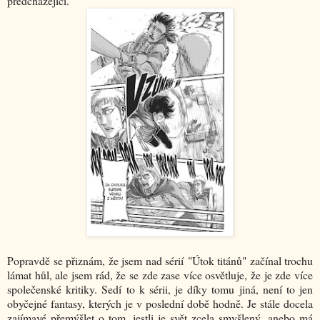
předcházející.
Popravdě se přiznám, že jsem nad sérií "Útok titánů" začínal trochu
lámat hůl, ale jsem rád, že se zde zase více osvětluje, že je zde více
společenské kritiky. Sedí to k sérii, je díky tomu jiná, není to jen
obyčejné fantasy, kterých je v poslední době hodně. Je stále docela
zajímavé přemýšlet o tom, jestli je svět zcela smyšlený, anebo má