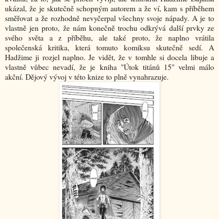
ukázal, že je skutečně schopným autorem a že ví, kam s příběhem
směřovat a že rozhodně nevyčerpal všechny svoje nápady. A je to
vlastně jen proto, že nám konečně trochu odkrývá další prvky ze
svého světa a z příběhu, ale také proto, že naplno vrátila
společenská kritika, která tomuto komiksu skutečně sedí. A
Hadžime ji rozjel naplno. Je vidět, že v tomhle si docela libuje a
vlastně vůbec nevadí, že je kniha "Útok titánů 15" velmi málo
akční. Dějový vývoj v této knize to plně vynahrazuje.