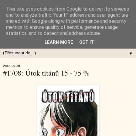
This site uses cookies from Google to deliver its services
and to analyze traffic. Your IP address and user-agent are
shared with Google along with performance and security
metrics to ensure quality of service, generate usage
statistics, and to detect and address abuse.
LEARN MORE
GOT IT
▼
2018-05-30
#1708: Útok titánů 15 - 75 %