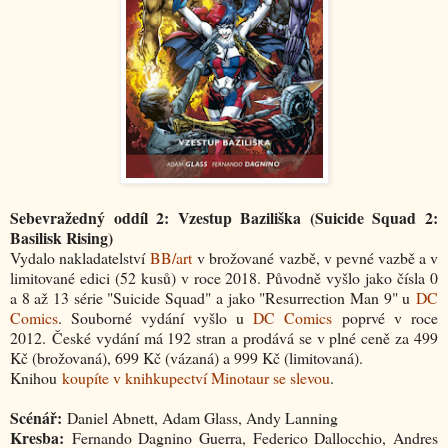
Sebevražedný oddíl 2: Vzestup Baziliška (Suicide Squad 2:
Basilisk Rising)
Vydalo nakladatelství
BB/art
v brožované vazbě, v pevné vazbě a v
limitované edici (52 kusů) v roce 2018. Původně vyšlo jako čísla 0
a 8 až 13 série "Suicide Squad" a jako "Resurrection Man 9" u
DC
Comics
. Souborné vydání vyšlo u
DC Comics
poprvé v roce
2012. České vydání má 192 stran a prodává se v plné ceně za 499
Kč (brožovaná), 699 Kč (vázaná) a 999 Kč (limitovaná).
Knihou
koupíte v knihkupectví Minotaur se slevou
.
Scénář:
Daniel Abnett, Adam Glass, Andy Lanning
Kresba:
Fernando Dagnino Guerra, Federico Dallocchio, Andres