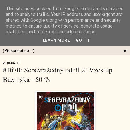
This site uses cookies from Google to deliver its services
and to analyze traffic. Your IP address and user-agent are
shared with Google along with performance and security
metrics to ensure quality of service, generate usage
statistics, and to detect and address abuse.
LEARN MORE
GOT IT
▼
2018-04-06
#1670: Sebevražedný oddíl 2: Vzestup
Baziliška - 50 %