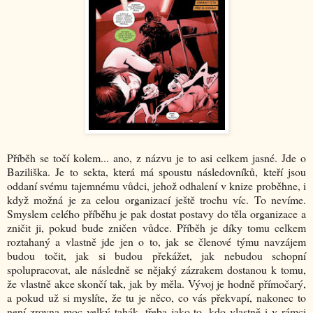
Příběh se točí kolem... ano, z názvu je to asi celkem jasné. Jde o
Baziliška. Je to sekta, která má spoustu následovníků, kteří jsou
oddaní svému tajemnému vůdci, jehož odhalení v knize proběhne, i
když možná je za celou organizací ještě trochu víc. To nevíme.
Smyslem celého příběhu je pak dostat postavy do těla organizace a
zničit ji, pokud bude zničen vůdce. Příběh je díky tomu celkem
roztahaný a vlastně jde jen o to, jak se členové týmu navzájem
budou točit, jak si budou překážet, jak nebudou schopní
spolupracovat, ale následně se nějaký zázrakem dostanou k tomu,
že vlastně akce skončí tak, jak by měla. Vývoj je hodně přímočarý,
a pokud už si myslíte, že tu je něco, co vás překvapí, nakonec to
není zrovna moc velký tahák, třeba jako to, kdo vlastně i v rámci