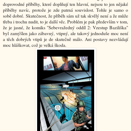
doprovodné příběhy, které doplňují ten hlavní, nejsou to jen nějaké
příběhy navíc, protože je zde patrná souvislost. Tohle je samo o
sobě dobré. Skutečnost, že příběh sám už tak skvělý není a že může
třeba i trochu nudit, to je další věc. Problém je pak především v tom,
že je jasné, že komiks "Sebevražedný oddíl 2: Vzestup Baziliška"
byl zamýšlen jako zábavný, vtipný, ale takový jednoduše moc není
a těch dobrých vtipů je de skutečně málo. Ani postavy nezvládají
moc hláškovat, což je velká škoda.