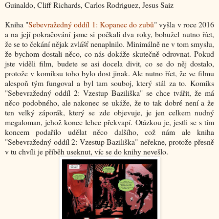
Guinaldo, Cliff Richards, Carlos Rodriguez, Jesus Saiz
Kniha "
Sebevražedný oddíl 1: Kopanec do zubů
" vyšla v roce 2016
a na její pokračování jsme si počkali dva roky, bohužel nutno říct,
že se to čekání nějak zvlášť nenaplnilo. Minimálně ne v tom smyslu,
že bychom dostali něco, co nás dokáže skutečně odrovnat. Pokud
jste viděli film, budete se asi docela divit, co se do něj dostalo,
protože v komiksu toho bylo dost jinak. Ale nutno říct, že ve filmu
alespoň tým fungoval a byl tam souboj, který stál za to. Komiks
"Sebevražedný oddíl 2: Vzestup Baziliška" se chce tvářit, že má
něco podobného, ale nakonec se ukáže, že to tak dobré není a že
ten velký záporák, který se zde objevuje, je jen celkem nudný
megaloman, jehož konec lehce překvapí. Otázkou je, jestli se s tím
koncem podařilo udělat něco dalšího, což nám ale kniha
"Sebevražedný oddíl 2: Vzestup Baziliška" neřekne, protože přesně
v tu chvíli je příběh useknut, víc se do knihy nevešlo.