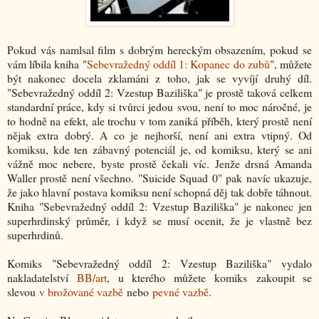
Pokud vás namlsal film s dobrým hereckým obsazením, pokud se
vám líbila kniha "
Sebevražedný oddíl 1: Kopanec do zubů
", můžete
být nakonec docela zklamáni z toho, jak se vyvíjí druhý díl.
"Sebevražedný oddíl 2: Vzestup Baziliška" je prostě taková celkem
standardní práce, kdy si tvůrci jedou svou, není to moc náročné, je
to hodně na efekt, ale trochu v tom zaniká příběh, který prostě není
nějak extra dobrý. A co je nejhorší, není ani extra vtipný. Od
komiksu, kde ten zábavný potenciál je, od komiksu, který se ani
vážně moc nebere, byste prostě čekali víc. Jenže drsná Amanda
Waller prostě není všechno. "Suicide Squad 0" pak navíc ukazuje,
že jako hlavní postava komiksu není schopná děj tak dobře táhnout.
Kniha "Sebevražedný oddíl 2: Vzestup Baziliška" je nakonec jen
superhrdinský průměr, i když se musí ocenit, že je vlastně bez
superhrdinů.
Komiks "Sebevražedný oddíl 2: Vzestup Baziliška" vydalo
nakladatelství
BB/art
, u kterého můžete komiks zakoupit se
slevou
v brožované vazbě
nebo
pevné vazbě
.