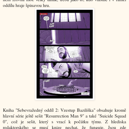
oddílu hraje špinavou hru.
Kniha "Sebevražedný oddíl 2: Vzestup Baziliška" obsahuje kromě
hlavní série ještě sešit "Resurrection Man 9" a také "Suicide Squad
0", což je sešit, který s vrací k počátku týmu. Z hlediska
redaktorského se musí knize nechat, že funguje. Jsou zde