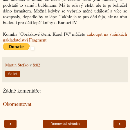
podstatě to samé i bublinami. Má to rušivý efekt, ale to je bohužel
dáno formátem. Možná kdyby se vybralo méně událostí a více se
rozepsaly, dopadlo by to lépe. Takhle je to pro děti fajn, ale na trhu
budou i pro děti lepší knihy o Karlovi IV.
Komiks "Obrázkové čtení: Karel IV." můžete
zakoupit na stránkách
nakladatelství Fragment
.
Martin Štefko
v
8:02
Sdílet
Žádné komentáře:
Okomentovat
‹
›
Domovská stránka