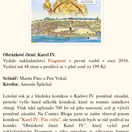
Obrázkové čtení: Karel IV.
Vydalo nakladatelství
Fragment
v pevné vazbě v roce 2016.
Vydání má 48 stran a prodává se v plné ceně za 199 Kč.
Scénář:
Martin Pitro a Petr Vokáč
Kresba:
Antonín Šplíchal
Letošní rok je z hlediska komiksu o Karlovi IV. poměrně zásadní,
protože vyšlo hned několik komiksů, které se tomuto státníkovi
věnují. Však také uplynulo 700 let od jeho narození, což je výročí
poměrně zásadní. Na Comics Blogu jsem se zatím věnoval jenom
komiksu "
Karel IV.: Pán světa
", ale tentokrát bych se rád podíval na
komiks "Obrázkové čtení: Karel IV.", který vyšel pod
nakladatelstvím Fragment a jeho smyslem je zábavnou formou