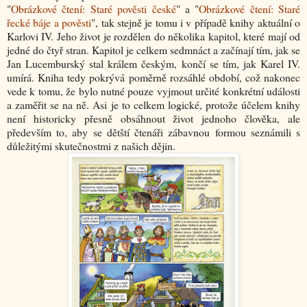
"
Obrázkové čtení: Staré pověsti české
" a "
Obrázkové čtení: Staré
řecké báje a pověsti
", tak stejně je tomu i v případě knihy aktuální o
Karlovi IV. Jeho život je rozdělen do několika kapitol, které mají od
jedné do čtyř stran. Kapitol je celkem sedmnáct a začínají tím, jak se
Jan Lucemburský stal králem českým, končí se tím, jak Karel IV.
umírá. Kniha tedy pokrývá poměrně rozsáhlé období, což nakonec
vede k tomu, že bylo nutné pouze vyjmout určité konkrétní události
a zaměřit se na ně. Asi je to celkem logické, protože účelem knihy
není historicky přesně obsáhnout život jednoho člověka, ale
především to, aby se dětští čtenáři zábavnou formou seznámili s
důležitými skutečnostmi z našich dějin.