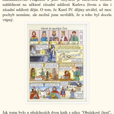
nahlédnout na některé zásadní události Karlova života a tím i
zásadní události dějin. O tom, že Karel IV. dějiny utvářel, už moc
pochyb nemáme, ale možná jsme nevěděli, že u toho byl docela
vtipný.
Jak tomu bylo u předchozích dvou knih z edice "Obrázkové čtení",