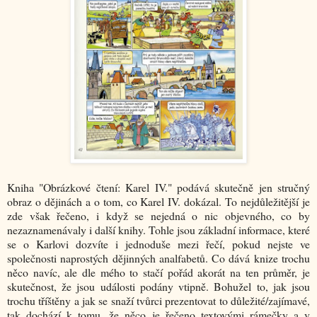
Kniha "Obrázkové čtení: Karel IV." podává skutečně jen stručný
obraz o dějinách a o tom, co Karel IV. dokázal. To nejdůležitější je
zde však řečeno, i když se nejedná o nic objevného, co by
nezaznamenávaly i další knihy. Tohle jsou základní informace, které
se o Karlovi dozvíte i jednoduše mezi řečí, pokud nejste ve
společnosti naprostých dějinných analfabetů. Co dává knize trochu
něco navíc, ale dle mého to stačí pořád akorát na ten průměr, je
skutečnost, že jsou události podány vtipně. Bohužel to, jak jsou
trochu tříštěny a jak se snaží tvůrci prezentovat to důležité/zajímavé,
tak dochází k tomu, že něco je řečeno textovými rámečky a v