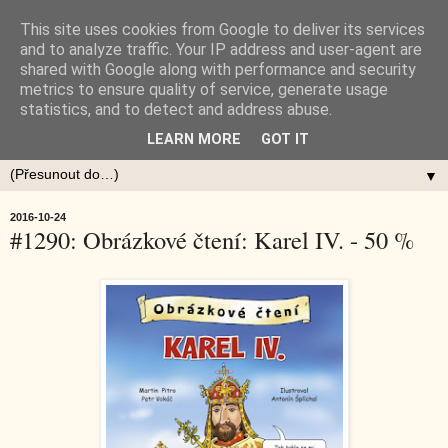
This site uses cookies from Google to deliver its services
and to analyze traffic. Your IP address and user-agent are
shared with Google along with performance and security
metrics to ensure quality of service, generate usage
statistics, and to detect and address abuse.
LEARN MORE
GOT IT
▼
2016-10-24
#1290: Obrázkové čtení: Karel IV. - 50 %