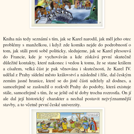
Kniha nás tedy seznámí s tím, jak se Karel narodil, jak měl jeho otec
problémy s manželkou, i když zde komiks nejde do podrobností o
tom, jak stáli proti sobě politicky, sledujeme, jak se Karel přesouvá
do Francie, kde je vychováván a kde získává první skutečně
důležité kontakty, které nakonec i vedou k tomu, že se stane králem
a císařem, velká část je pak věnována i skutečnosti, že Karel IV.
udělal z Prahy sídelní město království a následně i říše, dal českým
zemím jasné hranice, které se do jisté části udržely až dodnes, a
samozřejmě se zasloužil o rozkvět Prahy do podoby, která existuje
stále, samozřejmě s tím, že se ještě od té doby trochu rozrostla. On jí
ale dal její historický charakter a nechal postavit nejvýznamnější
stavby, a to včetně první české univerzity.